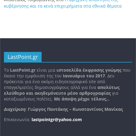
κυβέρνησης και τα κενά επιχειρήματα στα εθνικά θέματα
LastPoint.gr
To
LastPoint.gr
είναι μια
ιστοσελίδα έκφρασης γνώμης
που
έκανε την εμφάνιση της τον
Ιανουάριο του 2017
. Δεν
πρόκειται για ένα ακόμη ειδησεογραφικό site από
επαγγελματίες δημοσιογράφους αλλά για ένα
απολύτως
ελεύθερο και ακηδεμόνευτο μέσο αρθρογραφίας
για
καταξιωμένους πολίτες.
Με άποψη μέχρι τέλους..
.
Διαχείριση
:
Γιώργος Παντάκης – Κωνσταντίνος Μανίκας
Επικοινωνία:
lastpointgr@yahoo.com