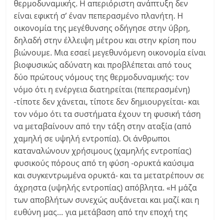
θερμοδυναμικής. Η απεριόριστη ανάπτυξη δεν
είναι εφικτή σ’ έναν πεπερασμένο πλανήτη. Η
οικονομία της μεγέθυνσης οδήγησε στην ύβρη,
δηλαδή στην έλλειψη μέτρου και στην κρίση που
βιώνουμε. Μια εσαεί μεγεθυνόμενη οικονομία είναι
βιοφυσικώς αδύνατη και προβλέπεται από τους
δύο πρώτους νόμους της θερμοδυναμικής: τον
νόμο ότι η ενέργεια διατηρείται (πεπερασμένη)
-τίποτε δεν χάνεται, τίποτε δεν δημιουργείται- και
τον νόμο ότι τα συστήματα έχουν τη φυσική τάση
να μεταβαίνουν από την τάξη στην αταξία (από
χαμηλή σε υψηλή εντροπία). Οι άνθρωποι
καταναλώνουν χρήσιμους (χαμηλής εντροπίας)
φυσικούς πόρους από τη φύση -ορυκτά καύσιμα
και συγκεντρωμένα ορυκτά- και τα μετατρέπουν σε
άχρηστα (υψηλής εντροπίας) απόβλητα. «Η μάζα
των αποβλήτων συνεχώς αυξάνεται και μαζί και η
ευθύνη μας… για μετάβαση από την εποχή της