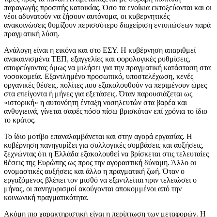
παραγωγής προσιτής κατοικίας. Όσο τα ενοίκια εκτοξεύονται και οι
νέοι αδυνατούν να ζήσουν αυτόνομα, οι κυβερνητικές
ανακοινώσεις θυμίζουν περισσότερο διαχείριση εντυπώσεων παρά
πραγματική λύση.
Ανάλογη είναι η εικόνα και στο ΕΣΥ. Η κυβέρνηση απαριθμεί
ανακαινισμένα ΤΕΠ, εξαγγελίες και φορολογικές ρυθμίσεις,
αποφεύγοντας όμως να μιλήσει για την πραγματική κατάσταση στα
νοσοκομεία. Εξαντλημένο προσωπικό, υποστελέχωση, κενές
οργανικές θέσεις, πολίτες που εξακολουθούν να περιμένουν ώρες
στα επείγοντα ή μήνες για εξετάσεις. Όταν παρουσιάζεται ως
«ιστορική» η αυτονόητη ένταξη νοσηλευτών στα βαρέα και
ανθυγιεινά, γίνεται σαφές πόσο πίσω βρισκόταν επί χρόνια το ίδιο
το κράτος.
Το ίδιο μοτίβο επαναλαμβάνεται και στην αγορά εργασίας. Η
κυβέρνηση πανηγυρίζει για συλλογικές συμβάσεις και αυξήσεις,
ξεχνώντας ότι η Ελλάδα εξακολουθεί να βρίσκεται στις τελευταίες
θέσεις της Ευρώπης ως προς την αγοραστική δύναμη. Άλλο οι
ονομαστικές αυξήσεις και άλλο η πραγματική ζωή. Όταν ο
εργαζόμενος βλέπει τον μισθό να εξαντλείται πριν τελειώσει ο
μήνας, οι πανηγυρισμοί ακούγονται αποκομμένοι από την
κοινωνική πραγματικότητα.
Ακόμη πιο χαρακτηριστική είναι η περίπτωση των μεταφορών. Η