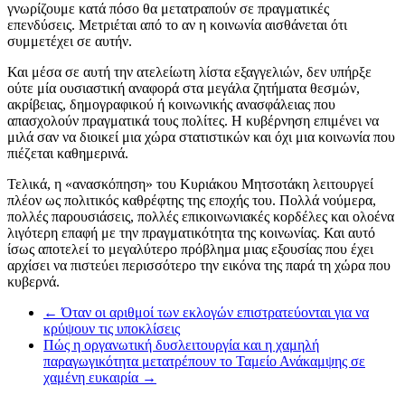
γνωρίζουμε κατά πόσο θα μετατραπούν σε πραγματικές
επενδύσεις. Μετριέται από το αν η κοινωνία αισθάνεται ότι
συμμετέχει σε αυτήν.
Και μέσα σε αυτή την ατελείωτη λίστα εξαγγελιών, δεν υπήρξε
ούτε μία ουσιαστική αναφορά στα μεγάλα ζητήματα θεσμών,
ακρίβειας, δημογραφικού ή κοινωνικής ανασφάλειας που
απασχολούν πραγματικά τους πολίτες. Η κυβέρνηση επιμένει να
μιλά σαν να διοικεί μια χώρα στατιστικών και όχι μια κοινωνία που
πιέζεται καθημερινά.
Τελικά, η «ανασκόπηση» του Κυριάκου Μητσοτάκη λειτουργεί
πλέον ως πολιτικός καθρέφτης της εποχής του. Πολλά νούμερα,
πολλές παρουσιάσεις, πολλές επικοινωνιακές κορδέλες και ολοένα
λιγότερη επαφή με την πραγματικότητα της κοινωνίας. Και αυτό
ίσως αποτελεί το μεγαλύτερο πρόβλημα μιας εξουσίας που έχει
αρχίσει να πιστεύει περισσότερο την εικόνα της παρά τη χώρα που
κυβερνά.
←
Όταν οι αριθμοί των εκλογών επιστρατεύονται για να
κρύψουν τις υποκλίσεις
Πώς η οργανωτική δυσλειτουργία και η χαμηλή
παραγωγικότητα μετατρέπουν το Ταμείο Ανάκαμψης σε
χαμένη ευκαιρία
→