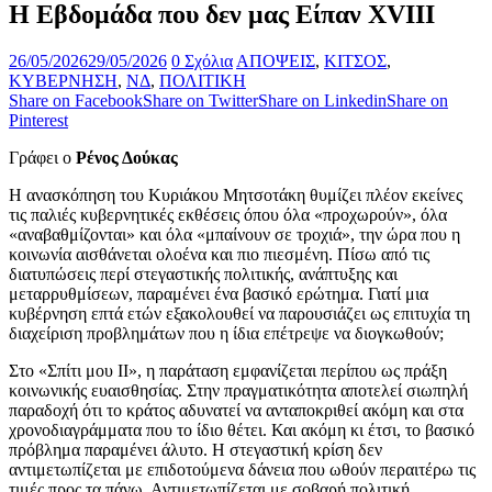
H Εβδομάδα που δεν μας Είπαν XVIII
26/05/2026
29/05/2026
0 Σχόλια
ΑΠΟΨΕΙΣ
,
ΚΙΤΣΟΣ
,
ΚΥΒΕΡΝΗΣΗ
,
ΝΔ
,
ΠΟΛΙΤΙΚΗ
Share on Facebook
Share on Twitter
Share on Linkedin
Share on
Pinterest
Γράφει ο
Ρένος Δούκας
Η ανασκόπηση του Κυριάκου Μητσοτάκη θυμίζει πλέον εκείνες
τις παλιές κυβερνητικές εκθέσεις όπου όλα «προχωρούν», όλα
«αναβαθμίζονται» και όλα «μπαίνουν σε τροχιά», την ώρα που η
κοινωνία αισθάνεται ολοένα και πιο πιεσμένη. Πίσω από τις
διατυπώσεις περί στεγαστικής πολιτικής, ανάπτυξης και
μεταρρυθμίσεων, παραμένει ένα βασικό ερώτημα. Γιατί μια
κυβέρνηση επτά ετών εξακολουθεί να παρουσιάζει ως επιτυχία τη
διαχείριση προβλημάτων που η ίδια επέτρεψε να διογκωθούν;
Στο «Σπίτι μου ΙΙ», η παράταση εμφανίζεται περίπου ως πράξη
κοινωνικής ευαισθησίας. Στην πραγματικότητα αποτελεί σιωπηλή
παραδοχή ότι το κράτος αδυνατεί να ανταποκριθεί ακόμη και στα
χρονοδιαγράμματα που το ίδιο θέτει. Και ακόμη κι έτσι, το βασικό
πρόβλημα παραμένει άλυτο. Η στεγαστική κρίση δεν
αντιμετωπίζεται με επιδοτούμενα δάνεια που ωθούν περαιτέρω τις
τιμές προς τα πάνω. Αντιμετωπίζεται με σοβαρή πολιτική