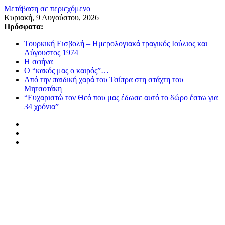
Μετάβαση σε περιεχόμενο
Κυριακή, 9 Αυγούστου, 2026
Πρόσφατα:
Τουρκική Εισβολή – Ημερολογιακά τραγικός Ιούλιος και
Αύγουστος 1974
Η σφήνα
Ο “κακός μας ο καιρός”…
Από την παιδική χαρά του Τσίπρα στη στάχτη του
Μητσοτάκη
“Ευχαριστώ τον Θεό που μας έδωσε αυτό το δώρο έστω για
34 χρόνια”