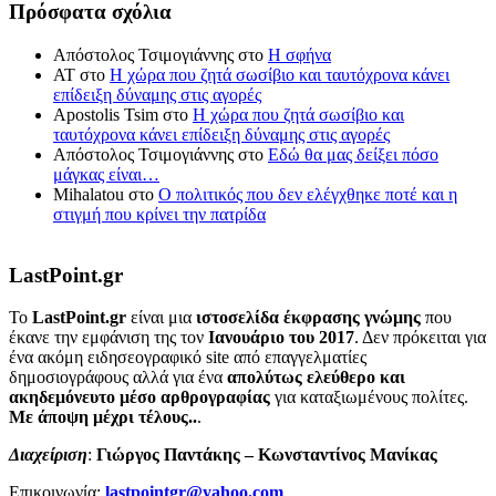
Πρόσφατα σχόλια
Απόστολος Τσιμογιάννης
στο
Η σφήνα
ΑΤ
στο
Η χώρα που ζητά σωσίβιο και ταυτόχρονα κάνει
επίδειξη δύναμης στις αγορές
Apostolis Tsim
στο
Η χώρα που ζητά σωσίβιο και
ταυτόχρονα κάνει επίδειξη δύναμης στις αγορές
Απόστολος Τσιμογιάννης
στο
Εδώ θα μας δείξει πόσο
μάγκας είναι…
Mihalatou
στο
Ο πολιτικός που δεν ελέγχθηκε ποτέ και η
στιγμή που κρίνει την πατρίδα
LastPoint.gr
To
LastPoint.gr
είναι μια
ιστοσελίδα έκφρασης γνώμης
που
έκανε την εμφάνιση της τον
Ιανουάριο του 2017
. Δεν πρόκειται για
ένα ακόμη ειδησεογραφικό site από επαγγελματίες
δημοσιογράφους αλλά για ένα
απολύτως ελεύθερο και
ακηδεμόνευτο μέσο αρθρογραφίας
για καταξιωμένους πολίτες.
Με άποψη μέχρι τέλους..
.
Διαχείριση
:
Γιώργος Παντάκης – Κωνσταντίνος Μανίκας
Επικοινωνία:
lastpointgr@yahoo.com