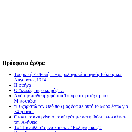
Πρόσφατα άρθρα
Τουρκική Εισβολή – Ημερολογιακά τραγικός Ιούλιος και
Αύγουστος 1974
Η σφήνα
Ο “κακός μας ο καιρός”…
Από την παιδική χαρά του Τσίπρα στη στάχτη του
Μητσοτάκη
“Ευχαριστώ τον Θεό που μας έδωσε αυτό το δώρο έστω για
34 χρόνια”
Όταν η στάχτη γίνεται σταθερότητα και η Φύση αποκαλύπτει
την Αλήθεια
Το “Πανάθλιο” έργο και οι… “Ελληναράδες”!