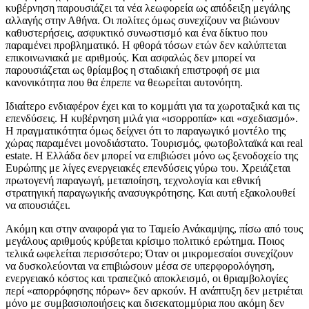
κυβέρνηση παρουσιάζει τα νέα λεωφορεία ως απόδειξη μεγάλης
αλλαγής στην Αθήνα. Οι πολίτες όμως συνεχίζουν να βιώνουν
καθυστερήσεις, ασφυκτικό συνωστισμό και ένα δίκτυο που
παραμένει προβληματικό. Η φθορά τόσων ετών δεν καλύπτεται
επικοινωνιακά με αριθμούς. Και ασφαλώς δεν μπορεί να
παρουσιάζεται ως θρίαμβος η σταδιακή επιστροφή σε μια
κανονικότητα που θα έπρεπε να θεωρείται αυτονόητη.
Ιδιαίτερο ενδιαφέρον έχει και το κομμάτι για τα χωροταξικά και τις
επενδύσεις. Η κυβέρνηση μιλά για «ισορροπία» και «σχεδιασμό».
Η πραγματικότητα όμως δείχνει ότι το παραγωγικό μοντέλο της
χώρας παραμένει μονοδιάστατο. Τουρισμός, φωτοβολταϊκά και real
estate. Η Ελλάδα δεν μπορεί να επιβιώσει μόνο ως ξενοδοχείο της
Ευρώπης με λίγες ενεργειακές επενδύσεις γύρω του. Χρειάζεται
πρωτογενή παραγωγή, μεταποίηση, τεχνολογία και εθνική
στρατηγική παραγωγικής ανασυγκρότησης. Και αυτή εξακολουθεί
να απουσιάζει.
Ακόμη και στην αναφορά για το Ταμείο Ανάκαμψης, πίσω από τους
μεγάλους αριθμούς κρύβεται κρίσιμο πολιτικό ερώτημα. Ποιος
τελικά ωφελείται περισσότερο; Όταν οι μικρομεσαίοι συνεχίζουν
να δυσκολεύονται να επιβιώσουν μέσα σε υπερφορολόγηση,
ενεργειακό κόστος και τραπεζικό αποκλεισμό, οι θριαμβολογίες
περί «απορρόφησης πόρων» δεν αρκούν. Η ανάπτυξη δεν μετριέται
μόνο με συμβασιοποιήσεις και δισεκατομμύρια που ακόμη δεν