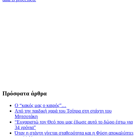
Πρόσφατα άρθρα
Ο “κακός μας ο καιρός”…
Από την παιδική χαρά του Τσίπρα στη στάχτη του
Μητσοτάκη
“Ευχαριστώ τον Θεό που μας έδωσε αυτό το δώρο έστω για
34 χρόνια”
Όταν η στάχτη γίνεται σταθερότητα και η Φύση αποκαλύπτει