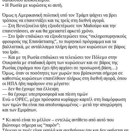
• Η Ρωσία με κυρώσεις κι αυτή.
Όμως η Αμερικανική πολιτική υπό τον Τράμπ ψάχνει να βρει
τρόπους να επανεντάξει και τις τρείς στη διεθνή αγορά.
— Στη Βενεζουέλα ήδη εξουδετέρωσε τον Μαδούρο και την
επανεντάσσει, αν και θα χρειαστεί αρκετό χρόνο.
— Στο Ιράν επιδιώκει να εξουδετερώσει τους “σκληροπυρηνικούς
φρουρούς της Επανάστασης”, το πυρηνικό πρόγραμμα και τα
βαλλιστικά, με αντάλλαγμα πλήρη άρση των κυρώσεων σε βάρος
του Ιράν.
— Και με τη Ρωσία επιδιώκει να τελειώσει τον Πόλεμο στην
Ουκρανία με σταδιακή άρση των κυρώσεων και σε βάρος της
Ρωσίας (πράγμα που έχει ήδη αρχίσει σε προσωρινή βάση…)
Όμως, όταν οι ποσότητες των χωρών που βρίσκονται σήμερα σε
καθεστώς κυρώσεων επανέλθουν πλήρως στη διεθνή αγορά, όπου
οι ΗΠΑ ήδη παράγουν στο μέγιστο:
— δεν θα έχουμε πια έλλειψη
— θα έχουμε υπερπροσφορά και πίεση τιμών
Ενώ ο OPEC, μέχρι πρόσφατα κυρίαρχο καρτέλ στη διαμόρφωση
των τιμών θα είναι πια αποδυναμωμένος – μετά την αποχώρηση
και των Εμιράτων.
* Κι αυτό είναι το μέλλον – εντελώς αντίθετο από αυτό που
βιώνουμε σήμερα ως “παρόν”:
Σήμερα οι τιμές είναι υψηλά και ανεβαίνουν (αν και δεν φαίνεται να