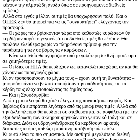
κάνουν την αλματώδη άνοδο όπως σε προηγούμενες διεθνείς
κρίσεις).
Αλλά στο εγγύς μέλλον οι τιμές θα υποχωρήσουν πολύ. Και ο
ΟΠΕΚ δεν θα μπορεί πια να τις “συγκρατήσει” ελέγχοντας την
προσφορά.
— Οι χώρες που βρίσκονταν τώρα υπό καθεστώς κυρώσεων θα
κερδίζουν παρά το γεγονός ότι οι διεθνείς τιμές θα πέσουν. Θα
πουλάνε ελεύθερα χωρίς να πληρώνουν πρίμιουμ για την
παράκαμψη των σε βάρος των κυρώσεων.
— Κίνα και Ινδία θα αγοράζουν από μεγαλύτερη διεθνή προσφορά
σε χαμηλότερες τιμές.
— Οι ίδιες οι ΗΠΑ θα κερδίζουν ως καταναλώτρια χώρα, αν και θα
χάνουν ως παραγωγός χώρα.
Κι αν τροποποιήσουν το μίγμα τους – έχουν αυτή τη δυνατότητα –
μπορούν πάντα να βελτιστοποιήσουν την απόδοσή τους και τα
κέρδη τους ελαχιστοποιώντας τις ζημίες τους.
— Και η Σαουδαραβία;
Από τη μια πλευρά θα χάσει έλεγχο της παγκόσμιας αγοράς. Και
βεβαίως θα εισπράττει λιγότερο από τις μειωμένες τιμές. Αλλά από
την άλλη πλευρά θα κερδίσει σε σταθερότητα, σε ασφάλεια (με την
εξουδετέρωση των σκληροπυρηνικών στο γειτονικό Ιράν) και σε
διάρκεια. Διότι οι υδρογονάνθρακες θα κερδίσουν αρκετές
δεκαετίες ακόμα, καθώς η πράσινη μετάβαση πάει πίσω.
Κι αυτό είναι το πιο σημαντικό. Με αισθητά μεγαλύτερη διεθνή
προσφορά (από την άρση κυρώσεων σε Βενεζουέλα, Ιράν και