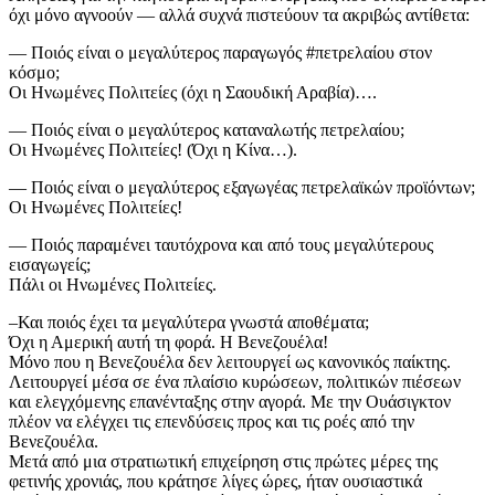
όχι μόνο αγνοούν — αλλά συχνά πιστεύουν τα ακριβώς αντίθετα:
— Ποιός είναι ο μεγαλύτερος παραγωγός #πετρελαίου στον
κόσμο;
Οι Ηνωμένες Πολιτείες (όχι η Σαουδική Αραβία)….
— Ποιός είναι ο μεγαλύτερος καταναλωτής πετρελαίου;
Οι Ηνωμένες Πολιτείες! (Όχι η Κίνα…).
— Ποιός είναι ο μεγαλύτερος εξαγωγέας πετρελαϊκών προϊόντων;
Οι Ηνωμένες Πολιτείες!
— Ποιός παραμένει ταυτόχρονα και από τους μεγαλύτερους
εισαγωγείς;
Πάλι οι Ηνωμένες Πολιτείες.
–Και ποιός έχει τα μεγαλύτερα γνωστά αποθέματα;
Όχι η Αμερική αυτή τη φορά. Η Βενεζουέλα!
Μόνο που η Βενεζουέλα δεν λειτουργεί ως κανονικός παίκτης.
Λειτουργεί μέσα σε ένα πλαίσιο κυρώσεων, πολιτικών πιέσεων
και ελεγχόμενης επανένταξης στην αγορά. Με την Ουάσιγκτον
πλέον να ελέγχει τις επενδύσεις προς και τις ροές από την
Βενεζουέλα.
Μετά από μια στρατιωτική επιχείρηση στις πρώτες μέρες της
φετινής χρονιάς, που κράτησε λίγες ώρες, ήταν ουσιαστικά