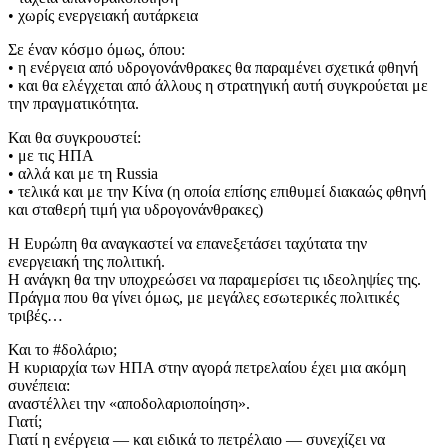
• χωρίς ενεργειακή αυτάρκεια
Σε έναν κόσμο όμως, όπου:
• η ενέργεια από υδρογονάνθρακες θα παραμένει σχετικά φθηνή
• και θα ελέγχεται από άλλους η στρατηγική αυτή συγκρούεται με
την πραγματικότητα.
Και θα συγκρουστεί:
• με τις ΗΠΑ
• αλλά και με τη Russia
• τελικά και με την Κίνα (η οποία επίσης επιθυμεί διακαώς φθηνή
και σταθερή τιμή για υδρογονάνθρακες)
Η Ευρώπη θα αναγκαστεί να επανεξετάσει ταχύτατα την
ενεργειακή της πολιτική.
Η ανάγκη θα την υποχρεώσει να παραμερίσει τις ιδεοληψίες της.
Πράγμα που θα γίνει όμως, με μεγάλες εσωτερικές πολιτικές
τριβές…
Και το #δολάριο;
Η κυριαρχία των ΗΠΑ στην αγορά πετρελαίου έχει μια ακόμη
συνέπεια:
αναστέλλει την «αποδολαριοποίηση».
Γιατί;
Γιατί η ενέργεια — και ειδικά το πετρέλαιο — συνεχίζει να