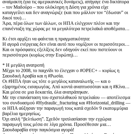
αναίμακτη (για τις αμερικανικές δυνάμεις), απήγαγε ένα δικτάτορα
– τον Μαδούρο – που ολόκληρη η Δύση για χρόνια είχε
καταγγείλει και δεν αναγνώριζε (και που μάλλον τον “έδωσαν” οι
δικοί του)…
Άρα, πέρα όλων των άλλων, οι ΗΠΑ ελέγχουν πλέον και την
επανένταξη της χώρας με τα μεγαλύτερα πετρελαϊκά αποθέματα…
Κι έτσι αρχίζει να φαίνεται η πραγματικότητα:
Η αγορά ενέργειας δεν είναι αυτό που νομίζουν οι περισσότεροι…
Και οι πρόσφατες εξελίξεις δεν οδηγούν εκεί που πιστεύουν οι
περισσότεροι (κυρίως στην Ευρώπη)…
* Η μεγάλη ανατροπή
Μέχρι το 2008, το παιχνίδι το έλεγχαν ο #OPEC+ – κυρίως η
Σαουδική Αραβία και η #Ρωσία.
Οι #ΗΠΑ ήταν ως τότε ο μεγάλος καταναλωτής — και ο
εξαρτημένος εισαγωγέας. Από κοντά αναπτυσσόταν και η #Κίνα…
Και μέσα σε μια δεκαετία, όλα ανατράπηκαν.
Με την επανάσταση του σχιστολιθικού πετρελαίου — αποτέλεσμα
του συνδυασμού #Hydraulic_fracturing και #Horizontal_drilling —
οι ΗΠΑ αύξησαν την παραγωγή τους κατά σχεδόν 9 εκατομμύρια
βαρέλια ημερησίως.
Όχι απλή “βελτίωση”. Σχεδόν τριπλασίασαν την εγχώρια
παραγωγή τους μέσα σε λίγα χρόνια. Προσέθεσαν μια…
Σαουδαραβία στην παγκόσμια αγορά!