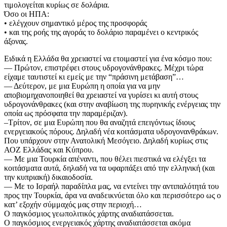
τιμολογείται κυρίως σε δολάρια.
Όσο οι ΗΠΑ:
• ελέγχουν σημαντικό μέρος της προσφοράς
• και της ροής της αγοράς το δολάριο παραμένει ο κεντρικός
άξονας.
Ειδικά η Ελλάδα θα χρειαστεί να ετοιμαστεί για ένα κόσμο που:
— Πρώτον, επιστρέφει στους υδρογονάνθρακες. Μέχρι τώρα
είχαμε ταυτιστεί κι εμείς με την “πράσινη μετάβαση”…
— Δεύτερον, με μια Ευρώπη η οποία για να μην
αποβιομηχανοποιηθεί θα χρειαστεί να γυρίσει κι αυτή στους
υδρογονάνθρακες (και στην αναβίωση της πυρηνικής ενέργειας την
οποία ως πρόσφατα την παραμέριζαν).
–Τρίτον, σε μια Ευρώπη που θα αναζητά επειγόντως ίδιους
ενεργειακούς πόρους. Δηλαδή νέα κοιτάσματα υδρογονανθράκων.
Που υπάρχουν στην Ανατολική Μεσόγειο. Δηλαδή κυρίως στις
ΑΟΖ Ελλάδας και Κύπρου.
— Με μια Τουρκία απέναντι, που θέλει πιεστικά να ελέγξει τα
κοιτάσματα αυτά, δηλαδή να τα υφαρπάξει από την ελληνική (και
την κυπριακή) δικαιοδοσία.
— Με το Ισραήλ παραδίπλα μας, να εντείνει την αντιπαλότητά του
προς την Τουρκία, άρα να αναδεικνύεται όλο και περισσότερο ως ο
κατ’ εξοχήν σύμμαχός μας στην περιοχή…
Ο παγκόσμιος γεωπολιτικός χάρτης αναδιατάσσεται.
Ο παγκόσμιος ενεργειακός χάρτης αναδιατάσσεται ακόμα