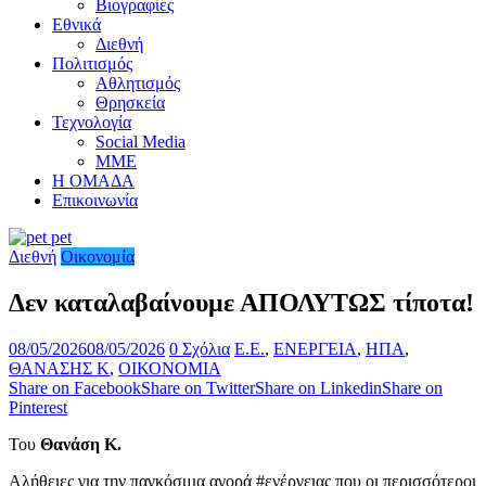
Βιογραφίες
Εθνικά
Διεθνή
Πολιτισμός
Αθλητισμός
Θρησκεία
Τεχνολογία
Social Media
ΜΜΕ
Η ΟΜΑΔΑ
Επικοινωνία
Διεθνή
Οικονομία
Δεν καταλαβαίνουμε ΑΠΟΛΥΤΩΣ τίποτα!
08/05/2026
08/05/2026
0 Σχόλια
E.E.
,
ΕΝΕΡΓΕΙΑ
,
ΗΠΑ
,
ΘΑΝΑΣΗΣ Κ
,
ΟΙΚΟΝΟΜΙΑ
Share on Facebook
Share on Twitter
Share on Linkedin
Share on
Pinterest
Του
Θανάση Κ.
Αλήθειες για την παγκόσμια αγορά #ενέργειας που οι περισσότεροι