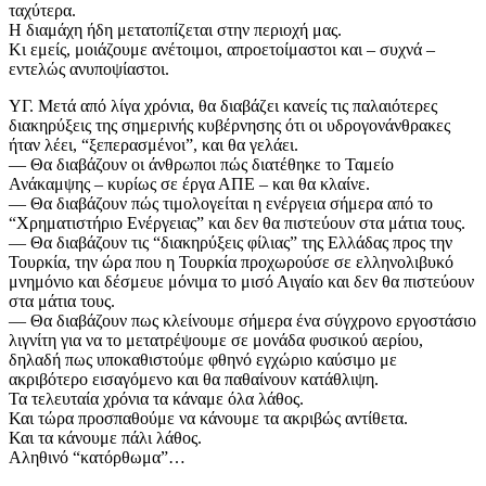
ταχύτερα.
Η διαμάχη ήδη μετατοπίζεται στην περιοχή μας.
Κι εμείς, μοιάζουμε ανέτοιμοι, απροετοίμαστοι και – συχνά –
εντελώς ανυποψίαστοι.
ΥΓ. Μετά από λίγα χρόνια, θα διαβάζει κανείς τις παλαιότερες
διακηρύξεις της σημερινής κυβέρνησης ότι οι υδρογονάνθρακες
ήταν λέει, “ξεπερασμένοι”, και θα γελάει.
— Θα διαβάζουν οι άνθρωποι πώς διατέθηκε το Ταμείο
Ανάκαμψης – κυρίως σε έργα ΑΠΕ – και θα κλαίνε.
— Θα διαβάζουν πώς τιμολογείται η ενέργεια σήμερα από το
“Χρηματιστήριο Ενέργειας” και δεν θα πιστεύουν στα μάτια τους.
— Θα διαβάζουν τις “διακηρύξεις φίλιας” της Ελλάδας προς την
Τουρκία, την ώρα που η Τουρκία προχωρούσε σε ελληνολιβυκό
μνημόνιο και δέσμευε μόνιμα το μισό Αιγαίο και δεν θα πιστεύουν
στα μάτια τους.
— Θα διαβάζουν πως κλείνουμε σήμερα ένα σύγχρονο εργοστάσιο
λιγνίτη για να το μετατρέψουμε σε μονάδα φυσικού αερίου,
δηλαδή πως υποκαθιστούμε φθηνό εγχώριο καύσιμο με
ακριβότερο εισαγόμενο και θα παθαίνουν κατάθλιψη.
Τα τελευταία χρόνια τα κάναμε όλα λάθος.
Και τώρα προσπαθούμε να κάνουμε τα ακριβώς αντίθετα.
Και τα κάνουμε πάλι λάθος.
Αληθινό “κατόρθωμα”…