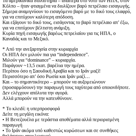
Τα αμερικανικά διυλιστήρια – ιδιαίτερα στο νότο των ΗΠΑ, στον
Κόλπο – ήταν φτιαγμένα να διυλίζουν βαρύ πετρέλαιο εισαγωγής.
Σήμερα αναμιγνύουν το εισαγόμενο βαρύ με το δικό τους ελαφρύ,
για να επιτύχουν καλύτερη απόδοση.
Και εξάγουν το δικό τους, εισάγοντας το βαρύ πετρέλαιο απ’ έξω,
για να επιτύχουν βέλτιστη ανάμιξη.
Κυρία πηγή εισαγωγής βαρέως πετρελαίου για τις ΗΠΑ, ο
Καναδάς και το Μεξικό.
* Από την ανεξαρτησία στην κυριαρχία
Οι ΗΠΑ δεν μιλούν πια για “independence”.
Μιλούν για “dominance” – κυριαρχία.
Παράγουν ~13,5 εκατ. βαρέλια την ημέρα.
Περίπου όσο η Σαουδική Αραβία και το Ιράν μαζί!
Περισσότερο απ’ όσο Ρωσία και Ιράν μαζί…
Και – το σημαντικότερο – μπορούν να αυξομειώνουν
(προσαρμόσουν) την παραγωγή τους ταχύτερα από οποιονδήποτε.
Δεν ελέγχουν απόλυτα την αγορά.
Αλλά μπορούν να την κατευθύνουν.
* Το κλειδί: η υπερπροσφορά
Δείτε τη μεγάλη εικόνα:
• Η Βενεζουέλα με τεράστια αποθέματα αλλά περιορισμένη
παραγωγή
• Το Ιράν ακόμα υπό καθεστώς κυρώσεων και σε συνθήκες
θαλάσσιου αποκλεισμού.