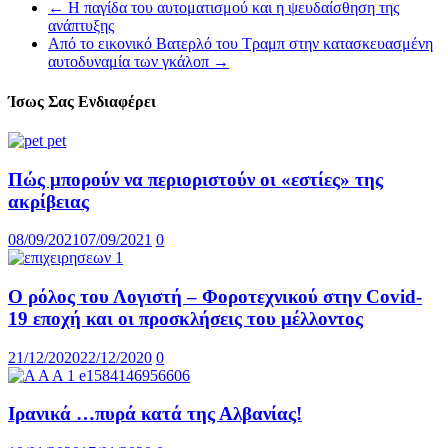
←
Η παγίδα του αυτοματισμού και η ψευδαίσθηση της
ανάπτυξης
Από το εικονικό Βατερλό του Τραμπ στην κατασκευασμένη
αυτοδυναμία των γκάλοπ
→
Ίσως Σας Ενδιαφέρει
Πώς μπορούν να περιοριστούν οι «εστίες» της
ακρίβειας
08/09/2021
07/09/2021
0
Ο ρόλος του Λογιστή – Φοροτεχνικού στην Covid-
19 εποχή και οι προσκλήσεις του μέλλοντος
21/12/2020
22/12/2020
0
Ιρανικά …πυρά κατά της Αλβανίας!