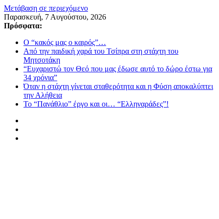
Μετάβαση σε περιεχόμενο
Παρασκευή, 7 Αυγούστου, 2026
Πρόσφατα:
Ο “κακός μας ο καιρός”…
Από την παιδική χαρά του Τσίπρα στη στάχτη του
Μητσοτάκη
“Ευχαριστώ τον Θεό που μας έδωσε αυτό το δώρο έστω για
34 χρόνια”
Όταν η στάχτη γίνεται σταθερότητα και η Φύση αποκαλύπτει
την Αλήθεια
Το “Πανάθλιο” έργο και οι… “Ελληναράδες”!