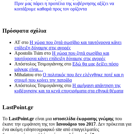
Πριν μας πάρει η προπέλα της κυβέρνησης αξίζει να
κοιτάξουμε καθαρά προς τον ορίζοντα
Πρόσφατα σχόλια
ΑΤ
στο
Η χώρα που ζητά σωσίβιο και ταυτόχρονα κάνει
επίδειξη δύναμης στις αγορές
Apostolis Tsim
στο
Η χώρα που ζητά σωσίβιο και
ταυτόχρονα κάνει επίδειξη δύναμης στις αγορές
Απόστολος Τσιμογιάννης
στο
Εδώ θα μας δείξει πόσο
μάγκας είναι…
Mihalatou
στο
Ο πολιτικός που δεν ελέγχθηκε ποτέ και η
στιγμή που κρίνει την πατρίδα
Απόστολος Τσιμογιάννης
στο
Η αμήχανη απάντηση της
κυβέρνησης και τα κενά επιχειρήματα στα εθνικά θέματα
LastPoint.gr
To
LastPoint.gr
είναι μια
ιστοσελίδα έκφρασης γνώμης
που
έκανε την εμφάνιση της τον
Ιανουάριο του 2017
. Δεν πρόκειται για
ένα ακόμη ειδησεογραφικό site από επαγγελματίες