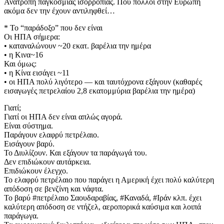
Ανατροπή παγκόσμιας ισορροπίας. Που πολλοί στην Ευρώπη
ακόμα δεν την έχουν αντιληφθεί…
* Το “παράδοξο” που δεν είναι
Οι ΗΠΑ σήμερα:
• καταναλώνουν ~20 εκατ. βαρέλια την ημέρα
• η Κινα~16
Και όμως:
• η Κίνα εισάγει ~11
• οι ΗΠΑ πολύ λιγότερο — και ταυτόχρονα εξάγουν (καθαρές
εισαγωγές πετρελαίου 2,8 εκατομμύρια βαρέλια την ημέρα)
Γιατί;
Γιατί οι ΗΠΑ δεν είναι απλώς αγορά.
Είναι σύστημα.
Παράγουν ελαφρύ πετρέλαιο.
Εισάγουν βαρύ.
Το Διυλίζουν. Και εξάγουν τα παράγωγά του.
Δεν επιδιώκουν αυτάρκεια.
Επιδιώκουν έλεγχο.
Το ελαφρύ πετρέλαιο που παράγει η Αμερική έχει πολύ καλύτερη
απόδοση σε βενζίνη και νάφτα.
Το βαρύ #πετρέλαιο Σαουδαραβίας, #Καναδά, #Ιράν κλπ. έχει
καλύτερη απόδοση σε ντήζελ, αεροπορικά καύσιμα και λοιπά
παράγωγα.