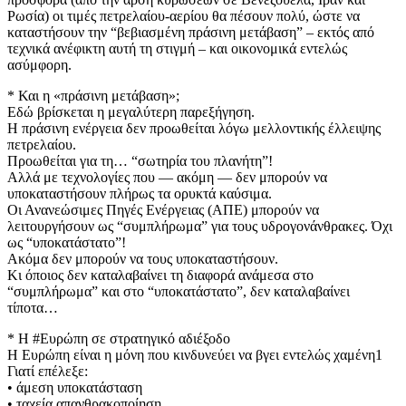
Ρωσία) οι τιμές πετρελαίου-αερίου θα πέσουν πολύ, ώστε να
καταστήσουν την “βεβιασμένη πράσινη μετάβαση” – εκτός από
τεχνικά ανέφικτη αυτή τη στιγμή – και οικονομικά εντελώς
ασύμφορη.
* Και η «πράσινη μετάβαση»;
Εδώ βρίσκεται η μεγαλύτερη παρεξήγηση.
Η πράσινη ενέργεια δεν προωθείται λόγω μελλοντικής έλλειψης
πετρελαίου.
Προωθείται για τη… “σωτηρία του πλανήτη”!
Αλλά με τεχνολογίες που — ακόμη — δεν μπορούν να
υποκαταστήσουν πλήρως τα ορυκτά καύσιμα.
Οι Ανανεώσιμες Πηγές Ενέργειας (ΑΠΕ) μπορούν να
λειτουργήσουν ως “συμπλήρωμα” για τους υδρογονάνθρακες. Όχι
ως “υποκατάστατο”!
Ακόμα δεν μπορούν να τους υποκαταστήσουν.
Κι όποιος δεν καταλαβαίνει τη διαφορά ανάμεσα στο
“συμπλήρωμα” και στο “υποκατάστατο”, δεν καταλαβαίνει
τίποτα…
* Η #Ευρώπη σε στρατηγικό αδιέξοδο
Η Ευρώπη είναι η μόνη που κινδυνεύει να βγει εντελώς χαμένη1
Γιατί επέλεξε:
• άμεση υποκατάσταση
• ταχεία απανθρακοποίηση