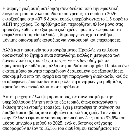
Η παραγωγική αυτή υστέρηση συνοδεύεται από την εφιαλτική
διόγκωση του συνολικού ιδιωτικού χρέους, το οποίο το 2026
εκτοξεύθηκε στα 407,6 δισεκ. ευρώ, υπερβαίνοντας το 1,5 φορά το
ΑΕΠ της χώρας. Το πρόβλημα δεν περιορίζεται πλέον μόνο στις
τράπεζες, καθώς το εξωτραπεζικό χρέος προς την εφορία και τα
ασφαλιστικά ταμεία καλπάζει, δημιουργώντας μια συνθήκη
μόνιμης οικονομικής ασφυξίας για νοικοκυριά και επιχειρήσεις.
Αλλά και η αποτυχία του προγράμματος Ηρακλής να επιλύσει
ουσιαστικά το ζήτημα είναι παταγώδης, καθώς η μεταφορά των
δανείων από τις τράπεζες στους servicers δεν οδήγησε σε
πραγματική διευθέτηση, αλλά σε μια ιδιότυπη ομηρία. Περίπου ένα
εκατομμύριο ακίνητα παραμένουν δεσμευμένα ως εξασφαλίσεις,
αποκομμένα από την αγορά και την παραγωγική διαδικασία, καθώς
οι αδιαφανείς διαδικασίες και η έλλειψη κινήτρων για ρυθμίσεις
κρατούν τον εθνικό πλούτο σε παράλυση.
Αυτή η τεχνητή έλλειψη προσφοράς, σε συνδυασμό με την
υπερβάλλουσα ζήτηση από το εξωτερικό, όπως καταγράφει η
έκθεση της κεντρικής τράπεζας, έχει μετατρέψει τη στέγαση σε
δυσβάστακτο βάρος που διαβρώνει το κόστος ζωής. Τα ενοίκια
στην Ελλάδα έφτασαν να αντιπροσωπεύουν έως και το 93,6% του
μέσου μηνιαίου μισθού το 2025, ενώ οι δαπάνες στέγασης
απορροφούν πλέον το 35,5% του διαθέσιμου εισοδήματος των