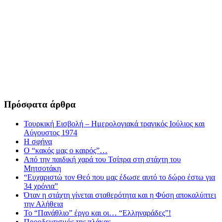
Πρόσφατα άρθρα
Τουρκική Εισβολή – Ημερολογιακά τραγικός Ιούλιος και
Αύγουστος 1974
Η σφήνα
Ο “κακός μας ο καιρός”…
Από την παιδική χαρά του Τσίπρα στη στάχτη του
Μητσοτάκη
“Ευχαριστώ τον Θεό που μας έδωσε αυτό το δώρο έστω για
34 χρόνια”
Όταν η στάχτη γίνεται σταθερότητα και η Φύση αποκαλύπτει
την Αλήθεια
Το “Πανάθλιο” έργο και οι… “Ελληναράδες”!
Προοδευτισμός της πλάκας