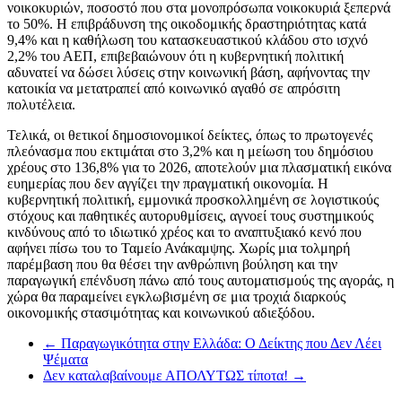
νοικοκυριών, ποσοστό που στα μονοπρόσωπα νοικοκυριά ξεπερνά
το 50%. Η επιβράδυνση της οικοδομικής δραστηριότητας κατά
9,4% και η καθήλωση του κατασκευαστικού κλάδου στο ισχνό
2,2% του ΑΕΠ, επιβεβαιώνουν ότι η κυβερνητική πολιτική
αδυνατεί να δώσει λύσεις στην κοινωνική βάση, αφήνοντας την
κατοικία να μετατραπεί από κοινωνικό αγαθό σε απρόσιτη
πολυτέλεια.
Τελικά, οι θετικοί δημοσιονομικοί δείκτες, όπως το πρωτογενές
πλεόνασμα που εκτιμάται στο 3,2% και η μείωση του δημόσιου
χρέους στο 136,8% για το 2026, αποτελούν μια πλασματική εικόνα
ευημερίας που δεν αγγίζει την πραγματική οικονομία. Η
κυβερνητική πολιτική, εμμονικά προσκολλημένη σε λογιστικούς
στόχους και παθητικές αυτορυθμίσεις, αγνοεί τους συστημικούς
κινδύνους από το ιδιωτικό χρέος και το αναπτυξιακό κενό που
αφήνει πίσω του το Ταμείο Ανάκαμψης. Χωρίς μια τολμηρή
παρέμβαση που θα θέσει την ανθρώπινη βούληση και την
παραγωγική επένδυση πάνω από τους αυτοματισμούς της αγοράς, η
χώρα θα παραμείνει εγκλωβισμένη σε μια τροχιά διαρκούς
οικονομικής στασιμότητας και κοινωνικού αδιεξόδου.
←
Παραγωγικότητα στην Ελλάδα: Ο Δείκτης που Δεν Λέει
Ψέματα
Δεν καταλαβαίνουμε ΑΠΟΛΥΤΩΣ τίποτα!
→