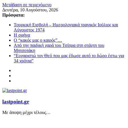
Μετάβαση σε περιεχόμενο
Δευτέρα, 10 Αυγούστου, 2026
Πρόσφατα:
Τουρκική Εισβολή – Ημερολογιακά τραγικός Ιούλιος και
Αύγουστος 1974
Η σφήνα
Ο “κακός μας ο καιρός”…
Από την παιδική χαρά του Τσίπρα στη στάχτη του
Μητσοτάκη
“Ευχαριστώ τον Θεό που μας έδωσε αυτό το δώρο έστω για
34 χρόνια”
lastpoint.gr
Με άποψη μέχρι τέλους…