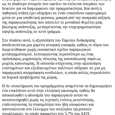
ως το ιδιαίτερο στοιχείο που οφείλει να στέκεται υπεράνω των
δεικτών για να διαμορφώνει την πραγματικότητα. Και αυτή η
παθητική στάση έχει οδηγήσει σε έναν επικίνδυνο εφησυχασμό
μέσα σε μια υποθετική φούσκα, μακριά από την αναγκαία αύξηση
της παραγωγικότητας που αποτελεί το μοναδικό θεμέλιο μιας
βιώσιμης ανάπτυξης, μετατρέποντας την επιχειρηματικότητα
υψηλής ανάπτυξης σε κενό γράμμα.
Στο πλαίσιο αυτό, η αξιοποίηση του Ταμείου Ανάκαμψης
αποδεικνύεται μια χαμένη ιστορική ευκαιρία, καθώς οι πόροι του
διοχετεύθηκαν χωρίς ουσιαστικό σχέδιο παραγωγικού
μετασχηματισμού, λειτουργώντας περισσότερο ως ένας
πρόσκαιρος μηχανισμός τόνωσης της κατανάλωσης παρά ως
μοχλός καινοτομίας. Η απουσία στόχευσης στην αξιοποίηση
επιστημόνων και εξειδικευμένων ταλέντων οδήγησε σε μια μη
παραγωγική απορρόφηση κονδυλίων, η οποία απλώς συγκαλύπτει
τα δομικά προβλήματα της χώρας.
Η δε ολοκλήρωση του προγράμματος αναμένεται να δημιουργήσει
ένα επικίνδυνο κενό στην ελληνική οικονομία, καθώς θα
αποκαλυφθεί η αδυναμία του παραγωγικού ιστού να
αυτοσυντηρηθεί χωρίς τις τεχνητές ενέσεις ρευστότητας,
επιδεινώνοντας τη στασιμότητα που ήδη υποφώσκει και
αποτυπώνεται στο έλλειμμα του ισοζυγίου τρεχουσών
συναλλαγών, το οποίο παραμένει στο 5,7% του ΑΕΠ.