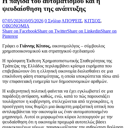
Η παγίδα του αυτοματισμού και η
ψευδαίσθηση της ανάπτυξης
07/05/2026
10/05/2026
0 Σχόλια
ΑΠΟΨΕΙΣ
,
ΚΙΤΣΟΣ
,
ΟΙΚΟΝΟΜΙΑ
Share on Facebook
Share on Twitter
Share on Linkedin
Share on
Pinterest
Γράφει ο
Γιάννης Κίτσος,
οικονομολόγος – σύμβουλος
χρηματοοικονομικού και στρατηγικού σχεδιασμού
Η πρόσφατη Έκθεση Χρηματοπιστωτικής Σταθερότητας της
Τράπεζας της Ελλάδος περιλαμβάνει κρίσιμα ευρήματα που
επιβεβαιώνουν ότι η ελληνική οικονομία διολισθαίνει σε μια
επικίνδυνη φάση στασιμότητας, η οποία υποκρύπτεται πίσω από
την επιφανειακή ευημερία των δημοσιονομικών αριθμών.
Η κυβερνητική πολιτική φαίνεται να έχει εγκλωβιστεί σε μια
παράδοξη αντίφαση, καθώς, ενώ, κατά το πώς παρουσιάζει
τουλάχιστον η κυβέρνηση, στελεχώνεται από τεχνοκράτες, η
προσέγγιση τους θυμίζει μια άκαμπτη μαρξιστική οπτική που
αντιλαμβάνεται την οικονομία ως έναν αυτοματοποιημένο
μηχανισμό. Αυτοί οι μορφωμένοι κύριοι λειτουργούν με την
ψευδαίσθηση ότι η οικονομία προχωρά αυτοτελώς βάσει
συγκεκριμένων νόμων, παραγκωνίζοντας την ανθρώπινη βούληση