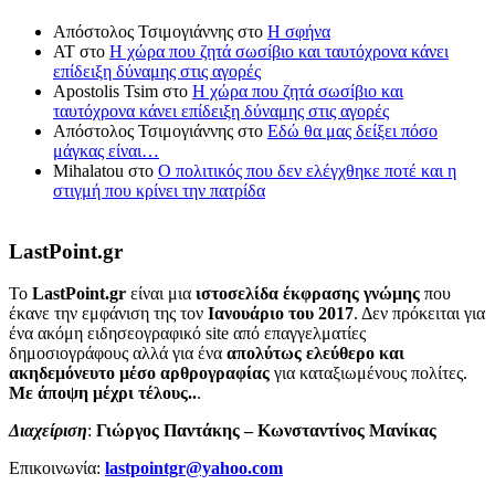
Απόστολος Τσιμογιάννης
στο
Η σφήνα
ΑΤ
στο
Η χώρα που ζητά σωσίβιο και ταυτόχρονα κάνει
επίδειξη δύναμης στις αγορές
Apostolis Tsim
στο
Η χώρα που ζητά σωσίβιο και
ταυτόχρονα κάνει επίδειξη δύναμης στις αγορές
Απόστολος Τσιμογιάννης
στο
Εδώ θα μας δείξει πόσο
μάγκας είναι…
Mihalatou
στο
Ο πολιτικός που δεν ελέγχθηκε ποτέ και η
στιγμή που κρίνει την πατρίδα
LastPoint.gr
To
LastPoint.gr
είναι μια
ιστοσελίδα έκφρασης γνώμης
που
έκανε την εμφάνιση της τον
Ιανουάριο του 2017
. Δεν πρόκειται για
ένα ακόμη ειδησεογραφικό site από επαγγελματίες
δημοσιογράφους αλλά για ένα
απολύτως ελεύθερο και
ακηδεμόνευτο μέσο αρθρογραφίας
για καταξιωμένους πολίτες.
Με άποψη μέχρι τέλους..
.
Διαχείριση
:
Γιώργος Παντάκης – Κωνσταντίνος Μανίκας
Επικοινωνία:
lastpointgr@yahoo.com