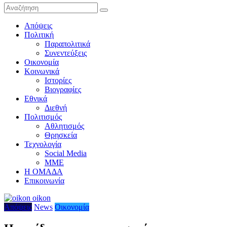
Απόψεις
Πολιτική
Παραπολιτικά
Συνεντεύξεις
Οικονομία
Κοινωνικά
Ιστορίες
Βιογραφίες
Εθνικά
Διεθνή
Πολιτισμός
Αθλητισμός
Θρησκεία
Τεχνολογία
Social Media
ΜΜΕ
Η ΟΜΑΔΑ
Επικοινωνία
Απόψεις
News
Οικονομία