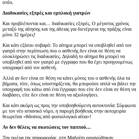
σπίτι.
Διαδικασίες εξπρές και εμπλοκή γιατρών
Και προβλέπονται και… διαδικασίες εξπρές. Ο μέγιστος χρόνος
μεταξύ της αίτησης και της άδειας για διενέργεια της πράξης είναι
μόνο 32 ημέρες!
Και κάτι εξίσου σοβαρό: Το αίτημα μπορεί να υποβληθεί από τον
γιατρό στην περίπτωση που ο ασθενής δεν είναι σε θέση να
ολοκληρώσει τις διαδικασίες. Δηλαδή το αίτημα θα μπορεί να
υποβληθεί από τον γιατρό με έγγραφο που θα έχει προηγουμένως
υπογραφεί από τον ασθενή.
Αλλά αν δεν είναι σε θέση να κάνει μόνος του ο ασθενής όλα τα
βήματα, τότε, όπως υποστηρίζεται, θα μπορούσε απλά να βάλει την
υπογραφή του κάτω από ένα έγγραφο που είτε δεν είναι σε θέση να
διαβάσει, είτε δεν είναι σε θέση να αξιολογήσει.
Και κάτι ακόμη ως προς την υποβοηθούμενη αυτοκτονία: Σύμφωνα
με τον νέο ισπανικό νόμο, η παροχή βοήθειας στην αυτοχειρία
θεωρείται «θάνατος από φυσιολογικά αίτια»!
Αν δεν θέλεις να σκοτώσεις τον παππού…
Την ημέρα της ψηφοφορίας, στη Μαδρίτη οργανώθηκαν