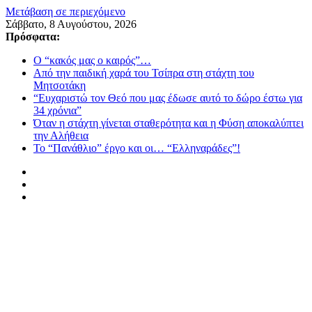
Μετάβαση σε περιεχόμενο
Σάββατο, 8 Αυγούστου, 2026
Πρόσφατα:
Ο “κακός μας ο καιρός”…
Από την παιδική χαρά του Τσίπρα στη στάχτη του
Μητσοτάκη
“Ευχαριστώ τον Θεό που μας έδωσε αυτό το δώρο έστω για
34 χρόνια”
Όταν η στάχτη γίνεται σταθερότητα και η Φύση αποκαλύπτει
την Αλήθεια
Το “Πανάθλιο” έργο και οι… “Ελληναράδες”!