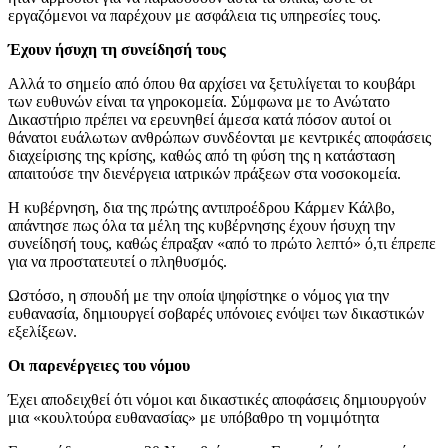
εργαζόμενοι να παρέχουν με ασφάλεια τις υπηρεσίες τους.
Έχουν ήσυχη τη συνείδησή τους
Αλλά το σημείο από όπου θα αρχίσει να ξετυλίγεται το κουβάρι
των ευθυνών είναι τα γηροκομεία. Σύμφωνα με το Ανώτατο
Δικαστήριο πρέπει να ερευνηθεί άμεσα κατά πόσον αυτοί οι
θάνατοι ευάλωτων ανθρώπων συνδέονται με κεντρικές αποφάσεις
διαχείρισης της κρίσης, καθώς από τη φύση της η κατάσταση
απαιτούσε την διενέργεια ιατρικών πράξεων στα νοσοκομεία.
Η κυβέρνηση, δια της πρώτης αντιπροέδρου Κάρμεν Κάλβο,
απάντησε πως όλα τα μέλη της κυβέρνησης έχουν ήσυχη την
συνείδησή τους, καθώς έπραξαν «από το πρώτο λεπτό» ό,τι έπρεπε
για να προστατευτεί ο πληθυσμός.
Ωστόσο, η σπουδή με την οποία ψηφίστηκε ο νόμος για την
ευθανασία, δημιουργεί σοβαρές υπόνοιες ενόψει των δικαστικών
εξελίξεων.
Οι παρενέργειες του νόμου
Έχει αποδειχθεί ότι νόμοι και δικαστικές αποφάσεις δημιουργούν
μια «κουλτούρα ευθανασίας» με υπόβαθρο τη νομιμότητα