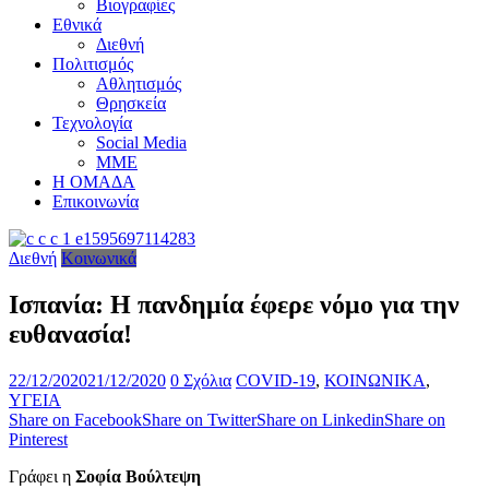
Βιογραφίες
Εθνικά
Διεθνή
Πολιτισμός
Αθλητισμός
Θρησκεία
Τεχνολογία
Social Media
ΜΜΕ
Η ΟΜΑΔΑ
Επικοινωνία
Διεθνή
Κοινωνικά
Ισπανία: Η πανδημία έφερε νόμο για την
ευθανασία!
22/12/2020
21/12/2020
0 Σχόλια
COVID-19
,
ΚΟΙΝΩΝΙΚΑ
,
ΥΓΕΙΑ
Share on Facebook
Share on Twitter
Share on Linkedin
Share on
Pinterest
Γράφει η
Σοφία Βούλτεψη