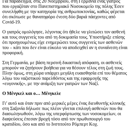
Για παράδειγμα, στις 20 Νοεμβρίου, στη Γερμανία ένας γιατρός
που εργαζόταν στο Πανεπιστημιακό Νοσοκομείο της πόλης Έσεν
συνελήφθη με την κατηγορία της ανθρωποκτονίας, καθώς φέρεται
ότι σκότωσε με θανατηφόρο ένεση δύο βαριά πάσχοντες από
Covid-19.
Ο γιατρός ομολόγησε, λέγοντας ότι ήθελε να γλιτώσει τον ασθενή
και τους συγγενείς του από τη δοκιμασία τους. Υποστήριξε επίσης
ότι προηγουμένως είχε ενημερώσει τους συγγενείς των ασθενών
του – κάτι που δεν είναι εύκολο να αποδειχθεί αν η συναίνεση είναι
προφορική.
Στη Γερμανία, με βάση περσινή δικαστική απόφαση, οι ασθενείς
μπορούν να ζητήσουν βοήθεια για να θέσουν τέλος στη ζωή τους.
Πλην όμως, στη χώρα υπάρχει μεγάλη ευαισθησία επί του θέματος
λόγω του ναζιστικού παρελθόντος και της εφαρμογής της
«ευγονικής», με την ανάμιξη των γιατρών των Ναζί.
Ο Μένγκελ και ο… Μένγκελε
Γι’ αυτό και όταν πριν από μερικές μέρες ένας διευθυντής κλινικής
στη Σαξονία δήλωσε πως πλέον γίνεται επιλογή ασθενών που θα
διασωληνωθούν, λόγω της υπερφόρτωσης των νοσοκομείων, οι
διαψεύσεις έπεσαν βροχή τόσο από τον πρωθυπουργό του
κρατιδίου, όσο και από το Ινστιτούτο Ρόμπερτ Κοχ.