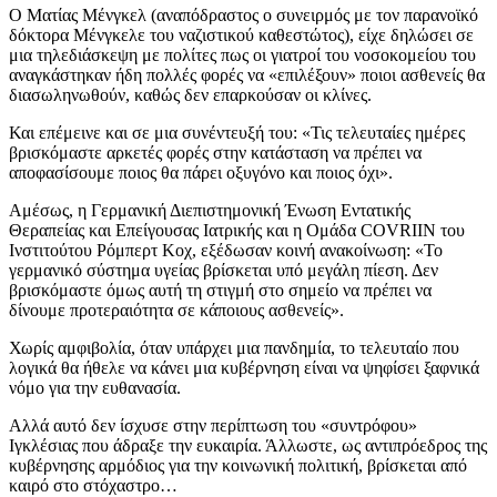
Ο Ματίας Μένγκελ (αναπόδραστος ο συνειρμός με τον παρανοϊκό
δόκτορα Μένγκελε του ναζιστικού καθεστώτος), είχε δηλώσει σε
μια τηλεδιάσκεψη με πολίτες πως οι γιατροί του νοσοκομείου του
αναγκάστηκαν ήδη πολλές φορές να «επιλέξουν» ποιοι ασθενείς θα
διασωληνωθούν, καθώς δεν επαρκούσαν οι κλίνες.
Και επέμεινε και σε μια συνέντευξή του: «Τις τελευταίες ημέρες
βρισκόμαστε αρκετές φορές στην κατάσταση να πρέπει να
αποφασίσουμε ποιος θα πάρει οξυγόνο και ποιος όχι».
Αμέσως, η Γερμανική Διεπιστημονική Ένωση Εντατικής
Θεραπείας και Επείγουσας Ιατρικής και η Ομάδα COVRIIN του
Ινστιτούτου Ρόμπερτ Κοχ, εξέδωσαν κοινή ανακοίνωση: «Το
γερμανικό σύστημα υγείας βρίσκεται υπό μεγάλη πίεση. Δεν
βρισκόμαστε όμως αυτή τη στιγμή στο σημείο να πρέπει να
δίνουμε προτεραιότητα σε κάποιους ασθενείς».
Χωρίς αμφιβολία, όταν υπάρχει μια πανδημία, το τελευταίο που
λογικά θα ήθελε να κάνει μια κυβέρνηση είναι να ψηφίσει ξαφνικά
νόμο για την ευθανασία.
Αλλά αυτό δεν ίσχυσε στην περίπτωση του «συντρόφου»
Ιγκλέσιας που άδραξε την ευκαιρία. Άλλωστε, ως αντιπρόεδρος της
κυβέρνησης αρμόδιος για την κοινωνική πολιτική, βρίσκεται από
καιρό στο στόχαστρο…