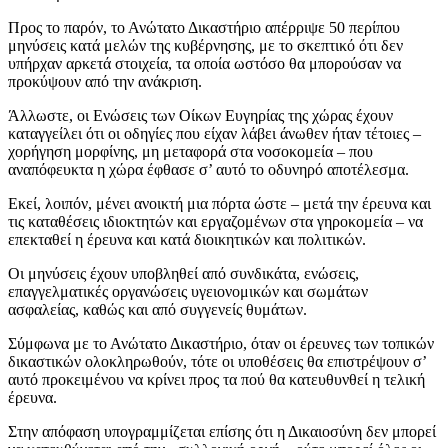
Προς το παρόν, το Ανώτατο Δικαστήριο απέρριψε 50 περίπου
μηνύσεις κατά μελών της κυβέρνησης, με το σκεπτικό ότι δεν
υπήρχαν αρκετά στοιχεία, τα οποία ωστόσο θα μπορούσαν να
προκύψουν από την ανάκριση.
Άλλωστε, οι Ενώσεις των Οίκων Ευγηρίας της χώρας έχουν
καταγγείλει ότι οι οδηγίες που είχαν λάβει άνωθεν ήταν τέτοιες –
χορήγηση μορφίνης, μη μεταφορά στα νοσοκομεία – που
αναπόφευκτα η χώρα έφθασε σ’ αυτό το οδυνηρό αποτέλεσμα.
Εκεί, λοιπόν, μένει ανοικτή μια πόρτα ώστε – μετά την έρευνα και
τις καταθέσεις ιδιοκτητών και εργαζομένων στα γηροκομεία – να
επεκταθεί η έρευνα και κατά διοικητικών και πολιτικών.
Οι μηνύσεις έχουν υποβληθεί από συνδικάτα, ενώσεις,
επαγγελματικές οργανώσεις υγειονομικών και σωμάτων
ασφαλείας, καθώς και από συγγενείς θυμάτων.
Σύμφωνα με το Ανώτατο Δικαστήριο, όταν οι έρευνες των τοπικών
δικαστικών ολοκληρωθούν, τότε οι υποθέσεις θα επιστρέψουν σ’
αυτό προκειμένου να κρίνει προς τα πού θα κατευθυνθεί η τελική
έρευνα.
Στην απόφαση υπογραμμίζεται επίσης ότι η Δικαιοσύνη δεν μπορεί