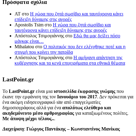
Πρόσφατα σχόλια
ΑΤ
στο
Η χώρα που ζητά σωσίβιο και ταυτόχρονα κάνει
επίδειξη δύναμης στις αγορές
Apostolis Tsim
στο
Η χώρα που ζητά σωσίβιο και
ταυτόχρονα κάνει επίδειξη δύναμης στις αγορές
Απόστολος Τσιμογιάννης
στο
Εδώ θα μας δείξει πόσο
μάγκας είναι…
Mihalatou
στο
Ο πολιτικός που δεν ελέγχθηκε ποτέ και η
στιγμή που κρίνει την πατρίδα
Απόστολος Τσιμογιάννης
στο
Η αμήχανη απάντηση της
κυβέρνησης και τα κενά επιχειρήματα στα εθνικά θέματα
LastPoint.gr
To
LastPoint.gr
είναι μια
ιστοσελίδα έκφρασης γνώμης
που
έκανε την εμφάνιση της τον
Ιανουάριο του 2017
. Δεν πρόκειται για
ένα ακόμη ειδησεογραφικό site από επαγγελματίες
δημοσιογράφους αλλά για ένα
απολύτως ελεύθερο και
ακηδεμόνευτο μέσο αρθρογραφίας
για καταξιωμένους πολίτες.
Με άποψη μέχρι τέλους..
.
Διαχείριση
:
Γιώργος Παντάκης – Κωνσταντίνος Μανίκας