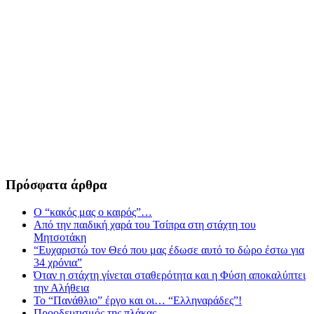
Πρόσφατα άρθρα
Ο “κακός μας ο καιρός”…
Από την παιδική χαρά του Τσίπρα στη στάχτη του
Μητσοτάκη
“Ευχαριστώ τον Θεό που μας έδωσε αυτό το δώρο έστω για
34 χρόνια”
Όταν η στάχτη γίνεται σταθερότητα και η Φύση αποκαλύπτει
την Αλήθεια
Το “Πανάθλιο” έργο και οι… “Ελληναράδες”!
Προοδευτισμός της πλάκας