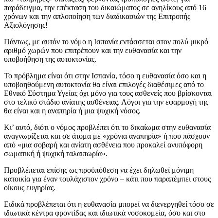
παράδειγμα, την επέκταση του δικαιώματος σε ανηλίκους από 16
χρόνων και την απλοποίηση των διαδικασιών της Επιτροπής
Αξιολόγησης!
Πάντως, με αυτόν το νόμο η Ισπανία εντάσσεται στον πολύ μικρό
αριθμό χωρών που επιτρέπουν και την ευθανασία και την
υποβοήθηση της αυτοκτονίας.
Το πρόβλημα είναι ότι στην Ισπανία, τόσο η ευθανασία όσο και η
υποβοηθούμενη αυτοκτονία θα είναι επιλογές διαθέσιμες από το
Εθνικό Σύστημα Υγείας όχι μόνο για τους ασθενείς που βρίσκονται
στο τελικό στάδιο ανίατης ασθένειας. Λόγοι για την εφαρμογή της
θα είναι και η αναπηρία ή μια ψυχική νόσος.
Κι’ αυτό, διότι ο νόμος προβλέπει ότι το δικαίωμα στην ευθανασία
αναγνωρίζεται και σε άτομα με «χρόνια αναπηρία» ή που πάσχουν
από «μια σοβαρή και ανίατη ασθένεια που προκαλεί ανυπόφορη
σωματική ή ψυχική ταλαιπωρία».
Προβλέπεται επίσης ως προϋπόθεση να έχει δηλωθεί μόνιμη
κατοικία για έναν τουλάχιστον χρόνο – κάτι που παραπέμπει στους
οίκους ευγηρίας.
Ειδικά προβλέπεται ότι η ευθανασία μπορεί να διενεργηθεί τόσο σε
ιδιωτικά κέντρα φροντίδας και ιδιωτικά νοσοκομεία, όσο και στο