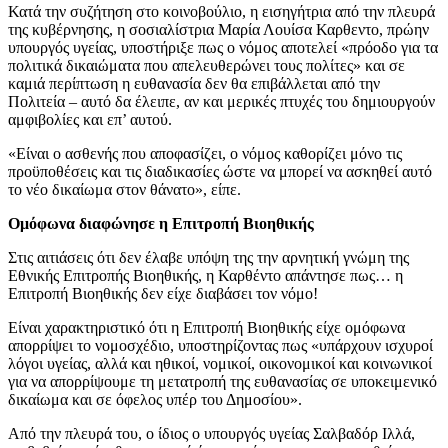
Κατά την συζήτηση στο κοινοβούλιο, η εισηγήτρια από την πλευρά
της κυβέρνησης, η σοσιαλίστρια Μαρία Λουίσα Καρθεντο, πρώην
υπουργός υγείας, υποστήριξε πως ο νόμος αποτελεί «πρόοδο για τα
πολιτικά δικαιώματα που απελευθερώνει τους πολίτες» και σε
καμιά περίπτωση η ευθανασία δεν θα επιβάλλεται από την
Πολιτεία – αυτό δα έλειπε, αν και μερικές πτυχές του δημιουργούν
αμφιβολίες και επ’ αυτού.
«Είναι ο ασθενής που αποφασίζει, ο νόμος καθορίζει μόνο τις
προϋποθέσεις και τις διαδικασίες ώστε να μπορεί να ασκηθεί αυτό
το νέο δικαίωμα στον θάνατο», είπε.
Ομόφωνα διαφώνησε η Επιτροπή Βιοηθικής
Στις αιτιάσεις ότι δεν έλαβε υπόψη της την αρνητική γνώμη της
Εθνικής Επιτροπής Βιοηθικής, η Καρθέντο απάντησε πως… η
Επιτροπή Βιοηθικής δεν είχε διαβάσει τον νόμο!
Είναι χαρακτηριστικό ότι η Επιτροπή Βιοηθικής είχε ομόφωνα
απορρίψει το νομοσχέδιο, υποστηρίζοντας πως «υπάρχουν ισχυροί
λόγοι υγείας, αλλά και ηθικοί, νομικοί, οικονομικοί και κοινωνικοί
για να απορρίψουμε τη μετατροπή της ευθανασίας σε υποκειμενικό
δικαίωμα και σε όφελος υπέρ του Δημοσίου».
Από την πλευρά του, ο ίδιος ο υπουργός υγείας Σαλβαδόρ Ιλλά,