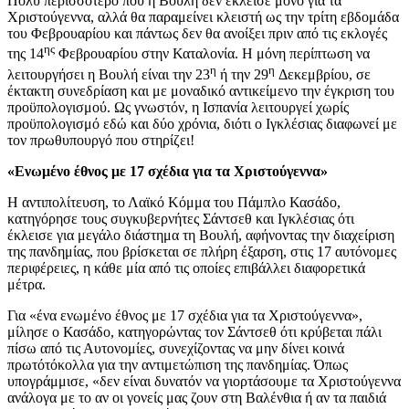
Πολύ περισσότερο που η Βουλή δεν έκλεισε μόνο για τα
Χριστούγεννα, αλλά θα παραμείνει κλειστή ως την τρίτη εβδομάδα
του Φεβρουαρίου και πάντως δεν θα ανοίξει πριν από τις εκλογές
ης
της 14
Φεβρουαρίου στην Καταλονία. Η μόνη περίπτωση να
η
η
λειτουργήσει η Βουλή είναι την 23
ή την 29
Δεκεμβρίου, σε
έκτακτη συνεδρίαση και με μοναδικό αντικείμενο την έγκριση του
προϋπολογισμού. Ως γνωστόν, η Ισπανία λειτουργεί χωρίς
προϋπολογισμό εδώ και δύο χρόνια, διότι ο Ιγκλέσιας διαφωνεί με
τον πρωθυπουργό που στηρίζει!
«Ενωμένο έθνος με 17 σχέδια για τα Χριστούγεννα»
Η αντιπολίτευση, το Λαϊκό Κόμμα του Πάμπλο Κασάδο,
κατηγόρησε τους συγκυβερνήτες Σάντσεθ και Ιγκλέσιας ότι
έκλεισε για μεγάλο διάστημα τη Βουλή, αφήνοντας την διαχείριση
της πανδημίας, που βρίσκεται σε πλήρη έξαρση, στις 17 αυτόνομες
περιφέρειες, η κάθε μία από τις οποίες επιβάλλει διαφορετικά
μέτρα.
Για «ένα ενωμένο έθνος με 17 σχέδια για τα Χριστούγεννα»,
μίλησε ο Κασάδο, κατηγορώντας τον Σάντσεθ ότι κρύβεται πάλι
πίσω από τις Αυτονομίες, συνεχίζοντας να μην δίνει κοινά
πρωτότόκολλα για την αντιμετώπιση της πανδημίας. Όπως
υπογράμμισε, «δεν είναι δυνατόν να γιορτάσουμε τα Χριστούγεννα
ανάλογα με το αν οι γονείς μας ζουν στη Βαλένθια ή αν τα παιδιά