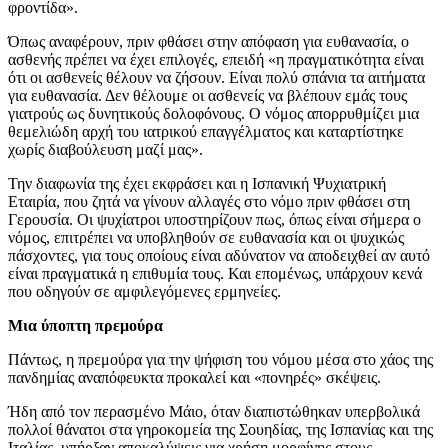
φροντίδα».
Όπως αναφέρουν, πριν φθάσει στην απόφαση για ευθανασία, ο
ασθενής πρέπει να έχει επιλογές, επειδή «η πραγματικότητα είναι
ότι οι ασθενείς θέλουν να ζήσουν. Είναι πολύ σπάνια τα αιτήματα
για ευθανασία. Δεν θέλουμε οι ασθενείς να βλέπουν εμάς τους
γιατρούς ως δυνητικούς δολοφόνους. Ο νόμος απορρυθμίζει μια
θεμελιώδη αρχή του ιατρικού επαγγέλματος και καταρτίστηκε
χωρίς διαβούλευση μαζί μας».
Την διαφωνία της έχει εκφράσει και η Ισπανική Ψυχιατρική
Εταιρία, που ζητά να γίνουν αλλαγές στο νόμο πριν φθάσει στη
Γερουσία. Οι ψυχίατροι υποστηρίζουν πως, όπως είναι σήμερα ο
νόμος, επιτρέπει να υποβληθούν σε ευθανασία και οι ψυχικώς
πάσχοντες, για τους οποίους είναι αδύνατον να αποδειχθεί αν αυτό
είναι πραγματικά η επιθυμία τους. Και επομένως, υπάρχουν κενά
που οδηγούν σε αμφιλεγόμενες ερμηνείες.
Μια ύποπτη πρεμούρα
Πάντως, η πρεμούρα για την ψήφιση του νόμου μέσα στο χάος της
πανδημίας αναπόφευκτα προκαλεί και «πονηρές» σκέψεις.
Ήδη από τον περασμένο Μάιο, όταν διαπιστώθηκαν υπερβολικά
πολλοί θάνατοι στα γηροκομεία της Σουηδίας, της Ισπανίας και της
Ιταλίας, υπήρξαν αποκαλύψεις για χρήση μορφίνης στους