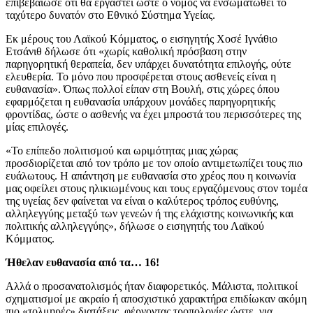
επιβεβαίωσε ότι θα εργαστεί ώστε ο νόμος να ενσωματωθεί το
ταχύτερο δυνατόν στο Εθνικό Σύστημα Υγείας.
Εκ μέρους του Λαϊκού Κόμματος, ο εισηγητής Χοσέ Ιγνάθιο
Ετσάνιθ δήλωσε ότι «χωρίς καθολική πρόσβαση στην
παρηγορητική θεραπεία, δεν υπάρχει δυνατότητα επιλογής, ούτε
ελευθερία. Το μόνο που προσφέρεται στους ασθενείς είναι η
ευθανασία». Όπως πολλοί είπαν στη Βουλή, στις χώρες όπου
εφαρμόζεται η ευθανασία υπάρχουν μονάδες παρηγορητικής
φροντίδας, ώστε ο ασθενής να έχει μπροστά του περισσότερες της
μίας επιλογές.
«Το επίπεδο πολιτισμού και ωριμότητας μιας χώρας
προσδιορίζεται από τον τρόπο με τον οποίο αντιμετωπίζει τους πιο
ευάλωτους. Η απάντηση με ευθανασία στο χρέος που η κοινωνία
μας οφείλει στους ηλικιωμένους και τους εργαζόμενους στον τομέα
της υγείας δεν φαίνεται να είναι ο καλύτερος τρόπος ευθύνης,
αλληλεγγύης μεταξύ των γενεών ή της ελάχιστης κοινωνικής και
πολιτικής αλληλεγγύης», δήλωσε ο εισηγητής του Λαϊκού
Κόμματος.
Ήθελαν ευθανασία από τα… 16!
Αλλά ο προσανατολισμός ήταν διαφορετικός. Μάλιστα, πολιτικοί
σχηματισμοί με ακραίο ή αποσχιστικό χαρακτήρα επιδίωκαν ακόμη
πιο «τολμηρές» διατάξεις, φέρνοντας τροπολογίες ώστε, για