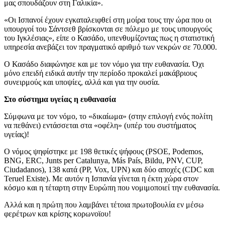
μας σπουδάζουν στη Γαλικία».
«Οι Ισπανοί έχουν εγκαταλειφθεί στη μοίρα τους την ώρα που οι
υπουργοί του Σάντσεθ βρίσκονται σε πόλεμο με τους υπουργούς
του Ιγκλέσιας», είπε ο Κασάδο, υπενθυμίζοντας πως η στατιστική
υπηρεσία ανεβάζει τον πραγματικό αριθμό των νεκρών σε 70.000.
Ο Κασάδο διαφώνησε και με τον νόμο για την ευθανασία. Όχι
μόνο επειδή ειδικά αυτήν την περίοδο προκαλεί μακάβριους
συνειρμούς και υποψίες, αλλά και για την ουσία.
Στο σύστημα υγείας η ευθανασία
Σύμφωνα με τον νόμο, το «δικαίωμα» (στην επιλογή ενός πολίτη
να πεθάνει) εντάσσεται στα «οφέλη» (υπέρ του συστήματος
υγείας)!
Ο νόμος ψηφίστηκε με 198 θετικές ψήφους (PSOE, Podemos,
BNG, ERC, Junts per Catalunya, Más País, Bildu, PNV, CUP,
Ciudadanos), 138 κατά (PP, Vox, UPN) και δύο αποχές (CDC και
Teruel Existe). Με αυτόν η Ισπανία γίνεται η έκτη χώρα στον
κόσμο και η τέταρτη στην Ευρώπη που νομιμοποιεί την ευθανασία.
Αλλά και η πρώτη που λαμβάνει τέτοια πρωτοβουλία εν μέσω
φερέτρων και κρίσης κορωνοϊου!