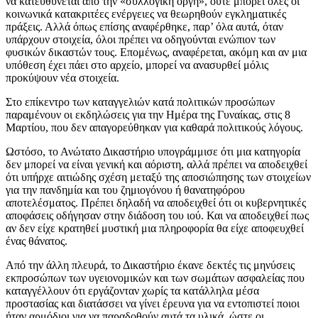
να κατευθύνεται από την «συλλογική οργή», ούτε μπορεί όλες οι
κοινωνικά κατακριτέες ενέργειες να θεωρηθούν εγκληματικές
πράξεις. Αλλά όπως επίσης αναφέρθηκε, παρ’ όλα αυτά, όταν
υπάρχουν στοιχεία, όλοι πρέπει να οδηγούνται ενώπιον των
φυσικών δικαστών τους. Επομένως, αναφέρεται, ακόμη και αν μια
υπόθεση έχει πάει στο αρχείο, μπορεί να ανασυρθεί μόλις
προκύψουν νέα στοιχεία.
Στο επίκεντρο των καταγγελιών κατά πολιτικών προσώπων
παραμένουν οι εκδηλώσεις για την Ημέρα της Γυναίκας, στις 8
Μαρτίου, που δεν απαγορεύθηκαν για καθαρά πολιτικούς λόγους.
Ωστόσο, το Ανώτατο Δικαστήριο υπογράμμισε ότι μια κατηγορία
δεν μπορεί να είναι γενική και αόριστη, αλλά πρέπει να αποδειχθεί
ότι υπήρχε αιτιώδης σχέση μεταξύ της αποσιώπησης των στοιχείων
για την πανδημία και του ζημιογόνου ή θανατηφόρου
αποτελέσματος. Πρέπει δηλαδή να αποδειχθεί ότι οι κυβερνητικές
αποφάσεις οδήγησαν στην διάδοση του ιού. Και να αποδειχθεί πως
αν δεν είχε κρατηθεί μυστική μια πληροφορία θα είχε αποφευχθεί
ένας θάνατος.
Από την άλλη πλευρά, το Δικαστήριο έκανε δεκτές τις μηνύσεις
εκπροσώπων των υγειονομικών και των σωμάτων ασφαλείας που
καταγγέλλουν ότι εργάζονταν χωρίς τα κατάλληλα μέσα
προστασίας και διατάσσει να γίνει έρευνα για να εντοπιστεί ποιοι
ήταν αρμόδιοι για να παραδοθούν αυτά τα υλικά, ώστε οι