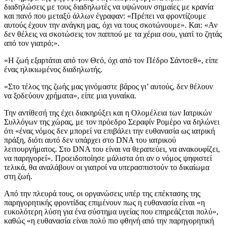
διαδηλώσεις με τους διαδηλωτές να υψώνουν σημαίες με κρανία
και πανό που μεταξύ άλλων έγραφαν: «Πρέπει να φροντίζουμε
αυτούς έχουν την ανάγκη μας, όχι να τους σκοτώνουμε». Και: «Αν
δεν θέλεις να σκοτώσεις τον παππού με τα χέρια σου, γιατί το ζητάς
από τον γιατρό;».
«Η ζωή εξαρτάται από τον Θεό, όχι από τον Πέδρο Σάντσεθ», είπε
ένας ηλικιωμένος διαδηλωτής.
«Στο τέλος της ζωής μας γινόμαστε βάρος γι’ αυτούς, δεν θέλουν
να ξοδεύουν χρήματα», είπε μια γυναίκα.
Την αντίθεσή της έχει διακηρύξει και η Ολομέλεια των Ιατρικών
Συλλόγων της χώρας, με τον πρόεδρο Σεραφίν Ρομέρο να δηλώνει
ότι «ένας νόμος δεν μπορεί να επιβάλει την ευθανασία ως ιατρική
πράξη, διότι αυτό δεν υπάρχει στο DNA του ιατρικού
λειτουργήματος. Στο DNA του είναι να θεραπεύει, να ανακουφίζει,
να παρηγορεί». Προειδοποίησε μάλιστα ότι αν ο νόμος ψηφιστεί
τελικά, θα αναλάβουν οι γιατροί να υπερασπιστούν το δικαίωμα
στη ζωή.
Από την πλευρά τους, οι οργανώσεις υπέρ της επέκτασης της
παρηγορητικής φροντίδας επιμένουν πως η ευθανασία είναι «η
ευκολότερη λύση για ένα σύστημα υγείας που επηρεάζεται πολύ»,
καθώς «η ευθανασία είναι πολύ πιο φθηνή από την παρηγορητική