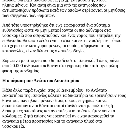
ηλικιωμένους. Και αυτή είναι μία από τις κατηγορίες που
αντιμετωπίζουν πρόσωπα κατά των οποίων στρέφονται οι μηνύσεις
των συγγενών των θυμάτων.
Από τότε υποστηρίχθηκε ότι είχε εφαρμοστεί ένα σύστημα
ευθανασίας ώστε να μην μεταφέρονται οι πιο αδύναμοι στα
νοσοκομεία που ασφυκτιούσαν και ένας νόμος που επιτρέπει την
ευθανασία θα αποτελέσει ένα – έστω και εκ των υστέρων – όπλο
στα χέρια των κατηγορουμένων, οι οποίοι, σύμφωνα με τις
καταγγελίες, είχαν δώσει τις σχετικές οδηγίες.
Σύμφωνα με στοιχεία που δημοσίευσε ο ισπανικός Τύπος, πάνω
από 20.000 άνθρωποι πέθαναν στα γηροκομεία κατά την πρώτη
φάση της πανδημίας.
Η απόφαση του Ανώτατου Δικαστηρίου
Κάθε άλλο παρά τυχαία, στις 18 Δεκεμβρίου, το Ανώτατο
Δικαστήριο της Ισπανίας κάλεσε τα δικαστήρια να ερευνήσουν τους
θανάτους των ηλικιωμένων στους οίκους ευγηρίας και να
διαπιστώσουν αν οι θάνατοι αυτοί συνδέονται με πολιτικές ή
διοικητικές αποφάσεις και αν αυτές οι αποφάσεις ήταν ποινικά
κολάσιμες. Ζητά επίσης να ερευνηθεί αν είχαν παρασχεθεί τα
αναγκαία μέτρα προστασίας και το αναγκαίο υλικό στα
νοσοκομεία.