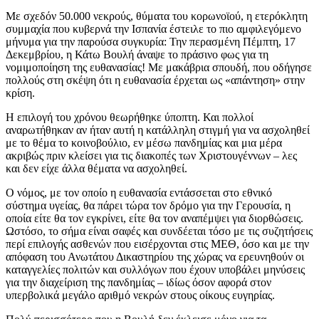
Με σχεδόν 50.000 νεκρούς, θύματα του κορωνοϊού, η ετερόκλητη
συμμαχία που κυβερνά την Ισπανία έστειλε το πιο αμφιλεγόμενο
μήνυμα για την παρούσα συγκυρία: Την περασμένη Πέμπτη, 17
Δεκεμβρίου, η Κάτω Βουλή άναψε το πράσινο φως για τη
νομιμοποίηση της ευθανασίας! Με μακάβρια σπουδή, που οδήγησε
πολλούς στη σκέψη ότι η ευθανασία έρχεται ως «απάντηση» στην
κρίση.
Η επιλογή του χρόνου θεωρήθηκε ύποπτη. Και πολλοί
αναρωτήθηκαν αν ήταν αυτή η κατάλληλη στιγμή για να ασχοληθεί
με το θέμα το κοινοβούλιο, εν μέσω πανδημίας και μια μέρα
ακριβώς πριν κλείσει για τις διακοπές των Χριστουγέννων – λες
και δεν είχε άλλα θέματα να ασχοληθεί.
Ο νόμος, με τον οποίο η ευθανασία εντάσσεται στο εθνικό
σύστημα υγείας, θα πάρει τώρα τον δρόμο για την Γερουσία, η
οποία είτε θα τον εγκρίνει, είτε θα τον αναπέμψει για διορθώσεις.
Ωστόσο, το σήμα είναι σαφές και συνδέεται τόσο με τις συζητήσεις
περί επιλογής ασθενών που εισέρχονται στις ΜΕΘ, όσο και με την
απόφαση του Ανωτάτου Δικαστηρίου της χώρας να ερευνηθούν οι
καταγγελίες πολιτών και συλλόγων που έχουν υποβάλει μηνύσεις
για την διαχείριση της πανδημίας – ιδίως όσον αφορά στον
υπερβολικά μεγάλο αριθμό νεκρών στους οίκους ευγηρίας.