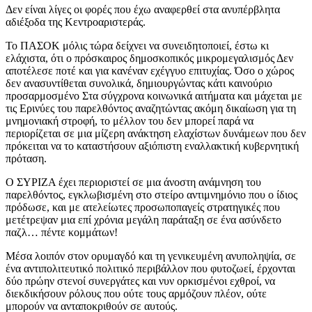
Δεν είναι λίγες οι φορές που έχω αναφερθεί στα ανυπέρβλητα
αδιέξοδα της Κεντροαριστεράς.
Το ΠΑΣΟΚ μόλις τώρα δείχνει να συνειδητοποιεί, έστω κι
ελάχιστα, ότι ο πρόσκαιρος δημοσκοπικός μικρομεγαλισμός Δεν
αποτέλεσε ποτέ και για κανέναν εχέγγυο επιτυχίας. Όσο ο χώρος
δεν ανασυντίθεται συνολικά, δημιουργώντας κάτι καινούριο
προσαρμοσμένο Στα σύγχρονα κοινωνικά αιτήματα και μάχεται με
τις Ερινύες του παρελθόντος αναζητώντας ακόμη δικαίωση για τη
μνημονιακή στροφή, το μέλλον του δεν μπορεί παρά να
περιορίζεται σε μια μίζερη ανάκτηση ελαχίστων δυνάμεων που δεν
πρόκειται να το καταστήσουν αξιόπιστη εναλλακτική κυβερνητική
πρόταση.
Ο ΣΥΡΙΖΑ έχει περιοριστεί σε μια άνοστη ανάμνηση του
παρελθόντος, εγκλωβισμένη στο στείρο αντιμνημόνιο που ο ίδιος
πρόδωσε, και με ατελείωτες προσωποπαγείς στρατηγικές που
μετέτρεψαν μια επί χρόνια μεγάλη παράταξη σε ένα ασύνδετο
παζλ… πέντε κομμάτων!
Μέσα λοιπόν στον ορυμαγδό και τη γενικευμένη ανυποληψία, σε
ένα αντιπολιτευτικό πολιτικό περιβάλλον που φυτοζωεί, έρχονται
δύο πρώην στενοί συνεργάτες και νυν ορκισμένοι εχθροί, να
διεκδικήσουν ρόλους που ούτε τους αρμόζουν πλέον, ούτε
μπορούν να ανταποκριθούν σε αυτούς.