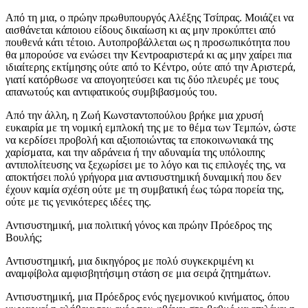
Από τη μια, ο πρώην πρωθυπουργός Αλέξης Τσίπρας. Μοιάζει να
αισθάνεται κάποιου είδους δικαίωση κι ας μην προκύπτει από
πουθενά κάτι τέτοιο. Αυτοπροβάλλεται ως η προσωπικότητα που
θα μπορούσε να ενώσει την Κεντροαριστερά κι ας μην χαίρει πια
ιδιαίτερης εκτίμησης ούτε από το Κέντρο, ούτε από την Αριστερά,
γιατί κατόρθωσε να απογοητεύσει και τις δύο πλευρές με τους
απανωτούς και αντιφατικούς συμβιβασμούς του.
Από την άλλη, η Ζωή Κωνσταντοπούλου βρήκε μια χρυσή
ευκαιρία με τη νομική εμπλοκή της με το θέμα των Τεμπών, ώστε
να κερδίσει προβολή και αξιοποιώντας τα εποκοινωνιακά της
χαρίσματα, και την αδράνεια ή την αδυναμία της υπόλοιπης
αντιπολίτευσης να ξεχωρίσει με το λόγο και τις επιλογές της, να
αποκτήσει πολύ γρήγορα μια αντισυστημική δυναμική που δεν
έχουν καμία σχέση ούτε με τη συμβατική έως τώρα πορεία της,
ούτε με τις γενικότερες ιδέες της.
Αντισυστημική, μια πολιτική γόνος και πρώην Πρόεδρος της
Βουλής;
Αντισυστημική, μια δικηγόρος με πολύ συγκεκριμένη κι
αναμφίβολα αμφισβητήσιμη στάση σε μια σειρά ζητημάτων.
Αντισυστημική, μια Πρόεδρος ενός ηγεμονικού κινήματος, όπου