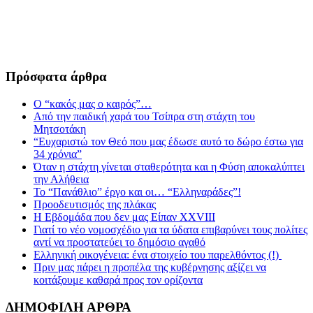
Πρόσφατα άρθρα
Ο “κακός μας ο καιρός”…
Από την παιδική χαρά του Τσίπρα στη στάχτη του
Μητσοτάκη
“Ευχαριστώ τον Θεό που μας έδωσε αυτό το δώρο έστω για
34 χρόνια”
Όταν η στάχτη γίνεται σταθερότητα και η Φύση αποκαλύπτει
την Αλήθεια
Το “Πανάθλιο” έργο και οι… “Ελληναράδες”!
Προοδευτισμός της πλάκας
Η Εβδομάδα που δεν μας Είπαν XXVIII
Γιατί το νέο νομοσχέδιο για τα ύδατα επιβαρύνει τους πολίτες
αντί να προστατεύει το δημόσιο αγαθό
Ελληνική οικογένεια: ένα στοιχείο του παρελθόντος (!)
Πριν μας πάρει η προπέλα της κυβέρνησης αξίζει να
κοιτάξουμε καθαρά προς τον ορίζοντα
ΔΗΜΟΦΙΛΗ ΑΡΘΡΑ