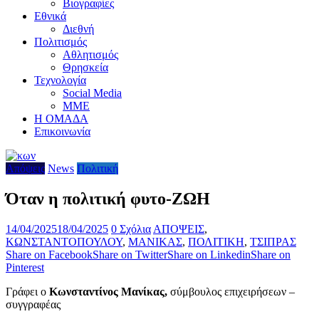
Βιογραφίες
Εθνικά
Διεθνή
Πολιτισμός
Αθλητισμός
Θρησκεία
Τεχνολογία
Social Media
ΜΜΕ
Η ΟΜΑΔΑ
Επικοινωνία
Απόψεις
News
Πολιτική
Όταν η πολιτική φυτο-ΖΩΗ
14/04/2025
18/04/2025
0 Σχόλια
ΑΠΟΨΕΙΣ
,
ΚΩΝΣΤΑΝΤΟΠΟΥΛΟΥ
,
ΜΑΝΙΚΑΣ
,
ΠΟΛΙΤΙΚΗ
,
ΤΣΙΠΡΑΣ
Share on Facebook
Share on Twitter
Share on Linkedin
Share on
Pinterest
Γράφει ο
Κωνσταντίνος Μανίκας,
σύμβουλος επιχειρήσεων –
συγγραφέας