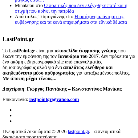
Mihalatou
στο
Ο πολιτικός που δεν ελέγχθηκε ποτέ και η
στιγμή που κρίνει την πατρίδα
Απόστολος Τσιμογιάννης
στο
Η αμήχανη απάντηση της
κυβέρνησης και τα κενά επιχειρήματα στα εθνικά θέματα
LastPoint.gr
To
LastPoint.gr
είναι μια
ιστοσελίδα έκφρασης γνώμης
που
έκανε την εμφάνιση της τον
Ιανουάριο του 2017
. Δεν πρόκειται για
ένα ακόμη ειδησεογραφικό site από επαγγελματίες
δημοσιογράφους αλλά για ένα
απολύτως ελεύθερο και
ακηδεμόνευτο μέσο αρθρογραφίας
για καταξιωμένους πολίτες.
Με άποψη μέχρι τέλους..
.
Διαχείριση
:
Γιώργος Παντάκης – Κωνσταντίνος Μανίκας
Επικοινωνία:
lastpointgr@yahoo.com
Πνευματικά Δικαιώματα © 2026
lastpoint.gr
. Τα πνευματικά
δικαιώματα προστατεύονται.