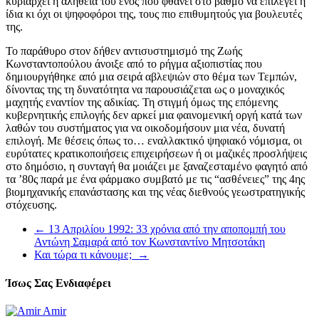
κυριαρχεί η αλήθεια του ενός που φθάνει στο βαθμό να επιλέγει η
ίδια κι όχι οι ψηφοφόροι της, τους πιο επιθυμητούς για βουλευτές
της.
Το παράθυρο στον δήθεν αντισυστημισμό της Ζωής
Κωνσταντοπούλου άνοιξε από το ρήγμα αξιοπιστίας που
δημιουργήθηκε από μια σειρά αβλεψιών στο θέμα των Τεμπών,
δίνοντας της τη δυνατότητα να παρουσιάζεται ως ο μοναχικός
μαχητής εναντίον της αδικίας. Τη στιγμή όμως της επόμενης
κυβερνητικής επιλογής δεν αρκεί μια φαινομενική οργή κατά των
λαθών του συστήματος για να οικοδομήσουν μια νέα, δυνατή
επιλογή. Με θέσεις όπως το… εναλλακτικό ψηφιακό νόμισμα, οι
ευρύτατες κρατικοποιήσεις επιχειρήσεων ή οι μαζικές προσλήψεις
στο δημόσιο, η συνταγή θα μοιάζει με ξαναζεσταμένο φαγητό από
τα ’80ς παρά με ένα φάρμακο συμβατό με τις “ασθένειες” της 4ης
βιομηχανικής επανάστασης και της νέας διεθνούς γεωστρατηγικής
στόχευσης.
←
13 Απριλίου 1992: 33 χρόνια από την αποπομπή του
Αντώνη Σαμαρά από τον Κωνσταντίνο Μητσοτάκη
Και τώρα τι κάνουμε;
→
Ίσως Σας Ενδιαφέρει