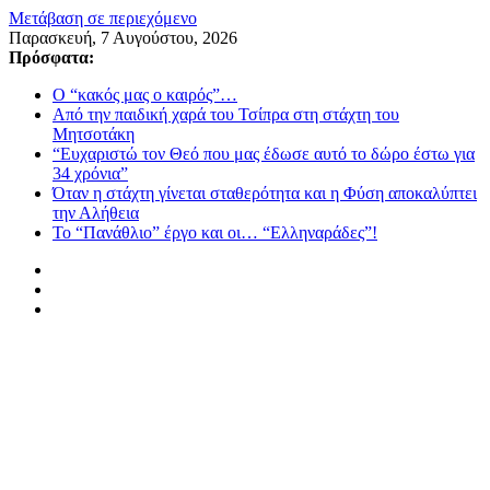
Μετάβαση σε περιεχόμενο
Παρασκευή, 7 Αυγούστου, 2026
Πρόσφατα:
Ο “κακός μας ο καιρός”…
Από την παιδική χαρά του Τσίπρα στη στάχτη του
Μητσοτάκη
“Ευχαριστώ τον Θεό που μας έδωσε αυτό το δώρο έστω για
34 χρόνια”
Όταν η στάχτη γίνεται σταθερότητα και η Φύση αποκαλύπτει
την Αλήθεια
Το “Πανάθλιο” έργο και οι… “Ελληναράδες”!