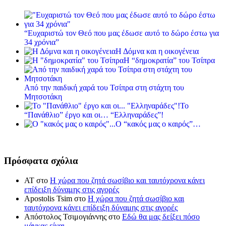
“Ευχαριστώ τον Θεό που μας έδωσε αυτό το δώρο έστω για
34 χρόνια”
Η Δόμνα και η οικογένεια
Η “δημοκρατία” του Τσίπρα
Από την παιδική χαρά του Τσίπρα στη στάχτη του
Μητσοτάκη
Το
“Πανάθλιο” έργο και οι… “Ελληναράδες”!
Ο “κακός μας ο καιρός”…
Πρόσφατα σχόλια
ΑΤ
στο
Η χώρα που ζητά σωσίβιο και ταυτόχρονα κάνει
επίδειξη δύναμης στις αγορές
Apostolis Tsim
στο
Η χώρα που ζητά σωσίβιο και
ταυτόχρονα κάνει επίδειξη δύναμης στις αγορές
Απόστολος Τσιμογιάννης
στο
Εδώ θα μας δείξει πόσο
μάγκας είναι…