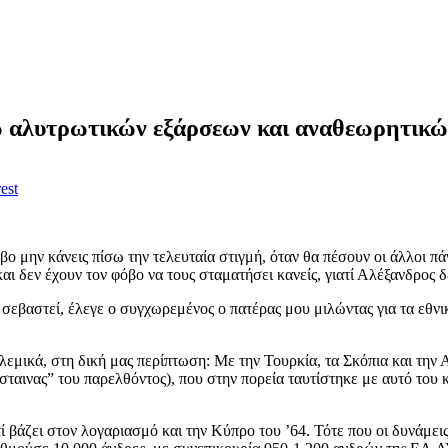
σω αλυτρωτικών εξάρσεων και αναθεωρητικ
est
όβο μην κάνεις πίσω την τελευταία στιγμή, όταν θα πέσουν οι άλλοι π
αι δεν έχουν τον φόβο να τους σταματήσει κανείς, γιατί Αλέξανδρος δε
 σεβαστεί, έλεγε ο συγχωρεμένος ο πατέρας μου μιλώντας για τα εθνικ
λεμικά, στη δική μας περίπτωση: Με την Τουρκία, τα Σκόπια και την
ταινας” του παρελθόντος), που στην πορεία ταυτίστηκε με αυτό του
ατί βάζει στον λογαριασμό και την Κύπρο του ’64. Τότε που οι δυνάμ