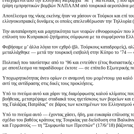
ενισχυμένοι από την Ελληνική Μεραρχία ”Μ” [”Μενέλαος”] που αρ
(ρίψη εμπρηστικών βομβών ΝΑΠΑΛΜ από τουρκικά αεροπλάνα με τη
Αποτέλεσμα της νίκης εκείνης ήταν να χάσουν οι Τούρκοι και επί τ
ελληνοκυπριακές δυνάμεις οι οποίες απελευθέρωσαν την Τηλλυρία (
Την αυταπάρνηση και μαχητικότητα των νεαρών εθνοφρουρών που λύγι
επίλυση του Κυπριακού ζητήματος σύμφωνα με τα συμφέροντα Ελλ
Φοβήσαμε μ’ άλλα λόγια τον εχθρό (βλ. Τούρκους καταδρομείς), αλ
μεταλλάχθηκε — μετά την τουρκική εισβολή στην Κύπρο το ’74 — σε
Πολιτική που ταυτίστηκε από το ’96 και εντεύθεν (έτος θυσιαστικής
με αποτέλεσμα να παραδίδουμε έκτοτε — σε επίπεδο Εξωτερικής π
Υποχωρητικότητας άνευ ορίων εν αναμονή του μομέντουμ για καλό κ
αντί της αντίδρασης στις δικές τους προκλήσεις.
Υπό το πνεύμα αυτό και χάριν της διαμόρφωσης καλού κλίματος που 
βοήθειας, μετατρέψαμε σταδιακά τους ηγετίσκους των βορείων κα
της Γαλάζιας Πατρίδας” σε βάρος των κεκτημένων του Ελληνισμού
Υπό το πνεύμα αυτό — έχοντας χάσει, ήδη, μια ευκαιρία επίλυσης τ
σχέδιο του βαθέος κράτους της Τουρκίας για διείσδυση στα Βαλκάν
και Γερμανούς — τη ”Συμφωνία των Πρεσπών” (17/6/’18) βάζοντας δ