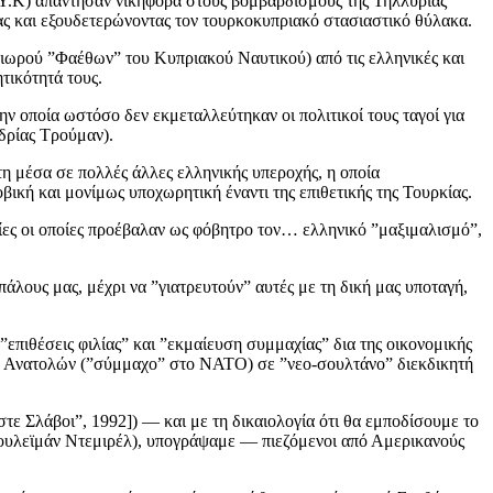
ΔΥ.Κ) απάντησαν νικηφόρα στους βομβαρδισμούς της Τηλλυρίας
και εξουδετερώνοντας τον τουρκοκυπριακό στασιαστικό θύλακα.
ταιωρού ”Φαέθων” του Κυπριακού Ναυτικού) από τις ελληνικές και
τικότητά τους.
ν οποία ωστόσο δεν εκμεταλλεύτηκαν οι πολιτικοί τους ταγοί για
δρίας Τρούμαν).
η μέσα σε πολλές άλλες ελληνικής υπεροχής, η οποία
ική και μονίμως υποχωρητική έναντι της επιθετικής της Τουρκίας.
ηψίες οι οποίες προέβαλαν ως φόβητρο τον… ελληνικό ”μαξιμαλισμό”,
λους μας, μέχρι να ”γιατρευτούν” αυτές με τη δική μας υποταγή,
επιθέσεις φιλίας” και ”εκμαίευση συμμαχίας” δια της οικονομικής
εξ Ανατολών (”σύμμαχο” στο ΝΑΤΟ) σε ”νεο-σουλτάνο” διεκδικητή
στε Σλάβοι”, 1992]) — και με τη δικαιολογία ότι θα εμποδίσουμε το
 Σουλεϊμάν Ντεμιρέλ), υπογράψαμε — πιεζόμενοι από Αμερικανούς