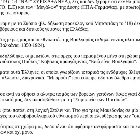
 ’19 (153 ”ΝΑΙ” ΣΥΡΙΖΑ+ΑΝΕΛ), λες και δεν ξέραμε ότι δεν θα μπο
Ο, Ε.Ε) και των ”Μεγάλων” της Δύσης (ΗΠΑ-Γερμανίας), με πρωτοβο
ς της ιστορίας.
αμε με τα Σκόπια (βλ. δήλωση προεκλογικού Μητσοτάκη το ’18) δεν θ
όρειους και δυτικούς γείτονες της Ελλάδας.
τις μέρες μας και οι εθνικιστές της Βουλγαρίας εκδηλώνοντας αλυτρωτ
 Βαλκάνια, 1850-1924).
δηλώθηκε, σημειωτέον, στις αρχές του περασμένου μήνα στη χώρα μα
”Απόστολος Παύλος” Καβάλας κραυγάζοντας ”Εδώ είναι Βουλγαρία”.
θέματα αυτά Έλληνες, οι οποίοι γνωρίζουν ιστορικά τις ενδόμυχες βλέ
”, άλλωστε, διαχρονικά. ”Μπαρούτι” που έσπειρε ήδη τον όλεθρο εμ
 αντί να σβήσει ο αλυτρωτισμός των βορείων γειτόνων (ίσως γιατί δ
ρίπτωσή μας, δεν αποσοβήθηκε με τη ”Συμφωνία των Πρεσπών”.
που πατάει στη λογική Στάλιν και Τίτο για τρεις Μακεδονίες σε μί
ς ράγες του σλαβοβουλγαρικού εθνικισμού περί απελευθέρωσης των 
ονότητας στη χώρα μας, δεδομένου ότι αφήσαμε ανεφάρμοστα και τα 
ών και όχι μόνο.