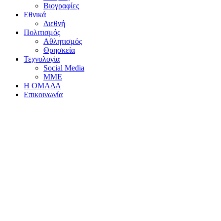
Βιογραφίες
Εθνικά
Διεθνή
Πολιτισμός
Αθλητισμός
Θρησκεία
Τεχνολογία
Social Media
ΜΜΕ
Η ΟΜΑΔΑ
Επικοινωνία