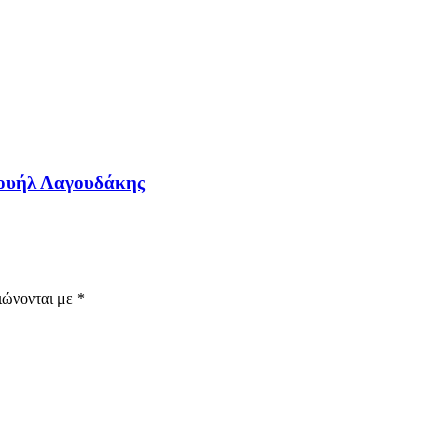
νουήλ Λαγουδάκης
ιώνονται με
*