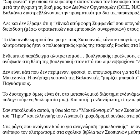
”Συμφωνία” την οποία επικυρώσαμε αυτοκτονικά τον Ιανουάριο του
μετά την έγκριση τη δική μας, των Διεθνών Οργανισμών (ΟΗΕ, ΝΑΤ
Βαλκάνια διαστρεβλώνοντας την πραγματικότητα δια της παραχάραξη
Λες και δεν ξέραμε ότι η ”εθνικά ασύμφορη Συμφωνία” που υπογράψ
διείσδυση (μέσω στρατιωτικών και εμπορικών συνεργασιών) στους β
Τα ίδια αναθεωρητικά όνειρα με τους Σκοπιανούς κάνουν υπογείως σ
αλυτρωτισμός ήταν ο πολιορκητικός κριός της τσαρικής Ρωσίας στα
Ενδεικτικό παράδειγμα αλυτρωτισμού… βουλγαρικής προέλευσης εκ
ανύψωσε στη θέση της βουλγαρική στον ιστό του λιμενοβραχίονα 
Δεν είναι κάτι που δεν περίμεναν, φυσικά, οι υποψιασμένοι για τα 
Μακεδονία. Η ανήσυχη γειτονιά της Βαλκανικής ”μυρίζει μπαρούτι
Παγκόσμιους.
Το δυστύχημα όμως είναι ότι στο μεταπολεμικό διάστημα ενδυνάμωσε
ποδηγετούμενη διπλωματία μας). Και αυτή η ενδυνάμωση, στην πε
Σαν επακόλουθο αυτού, η θεωρία του ”Μακεδονισμού” των Σκοπίων (
του ”Πιρίν” και ελληνικής του Αιγαίου]) τροχοδρομεί αενάως στι
Στις ράγες που ανοίγουν δρόμο για αναγνώριση ”μακεδονικής” μει
ανέπαφο τον αλυτρωτισμό στα σχολικά βιβλία των Σκοπιανών μαθητ