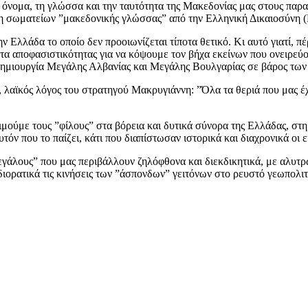
 όνομα, τη γλώσσα και την ταυτότητα της Μακεδονίας μας στους παρα
 σωματείων ”μακεδονικής γλώσσας” από την Ελληνική Δικαιοσύνη (Μ
Ελλάδα το οποίο δεν προοιωνίζεται τίποτα θετικό. Κι αυτό γιατί, πέ
ματα αποφασιστικότητας για να κόψουμε τον βήχα εκείνων που ονειρ
α δημιουργία Μεγάλης Αλβανίας και Μεγάλης Βουλγαρίας σε βάρος τω
κός, λαϊκός λόγος του στρατηγού Μακρυγιάννη: ”Όλα τα θεριά που μας
μούμε τους ”φίλους” στα βόρεια και δυτικά σύνορα της Ελλάδας, στη 
τόν που το παίζει, κάτι που διαπίστωσαν ιστορικά και διαχρονικά οι ε
μεγάλους” που μας περιβάλλουν ζηλόφθονα και διεκδικητικά, με αλυτ
ιορατικά τις κινήσεις των ”άσπονδων” γειτόνων στο ρευστό γεωπολιτ