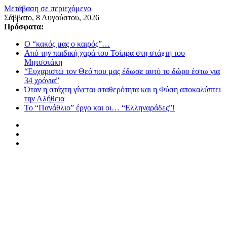
Μετάβαση σε περιεχόμενο
Σάββατο, 8 Αυγούστου, 2026
Πρόσφατα:
Ο “κακός μας ο καιρός”…
Από την παιδική χαρά του Τσίπρα στη στάχτη του
Μητσοτάκη
“Ευχαριστώ τον Θεό που μας έδωσε αυτό το δώρο έστω για
34 χρόνια”
Όταν η στάχτη γίνεται σταθερότητα και η Φύση αποκαλύπτει
την Αλήθεια
Το “Πανάθλιο” έργο και οι… “Ελληναράδες”!