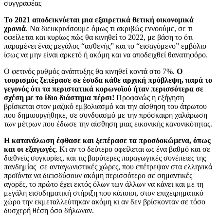
συγγραφέας
Το 2021 αποδεικνύεται μια εξαιρετικά θετική οικονομικά
χρονιά
. Να διευκρινίσουμε όμως τι ακριβώς εννοούμε, σε τι
οφείλεται και κυρίως πώς θα κινηθεί το 2022, με βάση το ότι
παραμένει ένας μεγάλος “ασθενής” και το “εισαγόμενο” εμβόλιο
ίσως να μην είναι αρκετό ή ακόμη και να αποδειχθεί θανατηφόρο.
Ο φετινός ρυθμός ανάπτυξης θα κινηθεί κοντά στο 7%.
Ο
τουρισμός ξεπέρασε σε έσοδα κάθε αρχική πρόβλεψη, παρά το
γεγονός ότι τα περιστατικά κορωνοϊού ήταν περισσότερα σε
σχέση με το ίδιο διάστημα πέρσι!
Προφανώς η εξήγηση
βρίσκεται στον μαζικό εμβολιασμό και την αίσθηση του άτρωτου
που δημιουργήθηκε, σε συνδυασμό με την πρόσκαιρη χαλάρωση
των μέτρων που έδωσε την αίσθηση μιας εικονικής κανονικότητας.
Η κατανάλωση έφθασε και ξεπέρασε τα προσδοκώμενα, όπως
και οι εξαγωγές
. Κι αν το δεύτερο οφείλεται ως ένα βαθμό και σε
διεθνείς συγκυρίες, και τις βαρύτερες παραγωγικές συνέπειες της
πανδημίας σε ανταγωνιστικές χώρες, που επέτρεψαν στα ελληνικά
προϊόντα να διεισδύσουν ακόμη περισσότερο σε σημαντικές
αγορές, το πρώτο έχει εκτός όλων των άλλων να κάνει και με τη
μεγάλη εισοδηματική στήριξη που κάποιοι, στον επιχειρηματικό
χώρο την εκμεταλλεύτηκαν ακόμη κι αν δεν βρίσκονταν σε τόσο
δυσχερή θέση όσο δήλωναν.