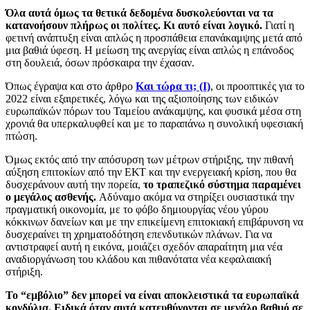
Όλα αυτά όμως τα θετικά δεδομένα δυσκολεύονται να τα
κατανοήσουν πλήρως οι πολίτες. Κι αυτό είναι λογικό.
Γιατί η
φετινή ανάπτυξη είναι απλώς η προσπάθεια επανάκαμψης μετά από
μια βαθιά ύφεση. Η μείωση της ανεργίας είναι απλώς η επάνοδος
στη δουλειά, όσων πρόσκαιρα την έχασαν.
Όπως έγραψα και στο άρθρο
Και τώρα τι; (Ι)
, οι προοπτικές για το
2022 είναι εξαιρετικές, λόγω και της αξιοποίησης των ειδικών
ευρωπαϊκών πόρων του Ταμείου ανάκαμψης, και φυσικά μέσα στη
χρονιά θα υπερκαλυφθεί και με το παραπάνω η συνολική υφεσιακή
πτώση.
Όμως εκτός από την απόσυρση των μέτρων στήριξης, την πιθανή
αύξηση επιτοκίων από την ΕΚΤ και την ενεργειακή κρίση, που θα
δυσχεράνουν αυτή την πορεία,
το τραπεζικό σύστημα παραμένει
ο μεγάλος ασθενής.
Αδύναμο ακόμα να στηρίξει ουσιαστικά την
πραγματική οικονομία, με το φόβο δημιουργίας νέου γύρου
κόκκινων δανείων και με την επικείμενη επιτοκιακή επιβάρυνση να
δυσχεραίνει τη χρηματοδότηση επενδυτικών πλάνων. Για να
αντιστραφεί αυτή η εικόνα, μοιάζει σχεδόν απαραίτητη μια νέα
αναδιοργάνωση του κλάδου και πιθανότατα νέα κεφαλαιακή
στήριξη.
Το “εμβόλιο” δεν μπορεί να είναι αποκλειστικά τα ευρωπαϊκά
κονδύλια. Ειδικά όταν αυτά κατευθύνονται σε μεγάλο βαθμό σε