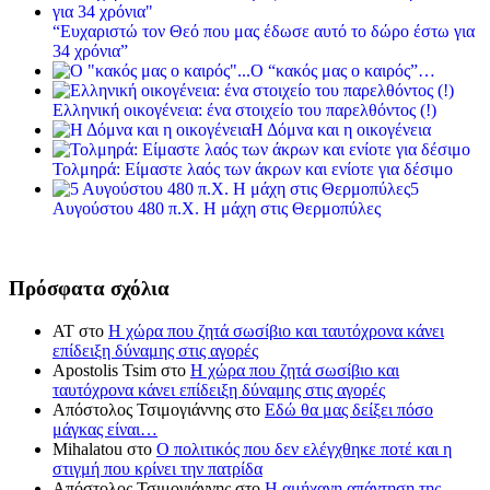
“Ευχαριστώ τον Θεό που μας έδωσε αυτό το δώρο έστω για
34 χρόνια”
Ο “κακός μας ο καιρός”…
Ελληνική οικογένεια: ένα στοιχείο του παρελθόντος (!)
Η Δόμνα και η οικογένεια
Τολμηρά: Είμαστε λαός των άκρων και ενίοτε για δέσιμο
5
Αυγούστου 480 π.Χ. Η μάχη στις Θερμοπύλες
Πρόσφατα σχόλια
ΑΤ
στο
Η χώρα που ζητά σωσίβιο και ταυτόχρονα κάνει
επίδειξη δύναμης στις αγορές
Apostolis Tsim
στο
Η χώρα που ζητά σωσίβιο και
ταυτόχρονα κάνει επίδειξη δύναμης στις αγορές
Απόστολος Τσιμογιάννης
στο
Εδώ θα μας δείξει πόσο
μάγκας είναι…
Mihalatou
στο
Ο πολιτικός που δεν ελέγχθηκε ποτέ και η
στιγμή που κρίνει την πατρίδα
Απόστολος Τσιμογιάννης
στο
Η αμήχανη απάντηση της