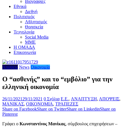
Βιογραφίες
Εθνικά
Διεθνή
Πολιτισμός
Αθλητισμός
Θρησκεία
Τεχνολογία
Social Media
ΜΜΕ
Η ΟΜΑΔΑ
Επικοινωνία
Απόψεις
News
Οικονομία
Ο “ασθενής” και το “εμβόλιο” για την
ελληνική οικονομία
26/11/2021
29/11/2021
0 Σχόλια
E.E.
,
ΑΝΑΠΤΥΞΗ
,
ΑΠΟΨΕΙΣ
,
ΜΑΝΙΚΑΣ
,
ΟΙΚΟΝΟΜΙΑ
,
ΤΡΑΠΕΖΕΣ
Share on Facebook
Share on Twitter
Share on Linkedin
Share on
Pinterest
Γράφει ο
Κωνσταντίνος Μανίκας
, σύμβουλος επιχειρήσεων –