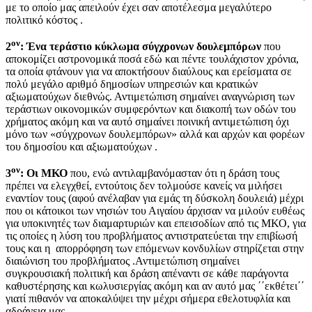
με το οποίο μας απειλούν έχει σαν αποτέλεσμα μεγαλύτερο
πολιτικό κόστος .
ον
2
:
Ένα τεράστιο κύκλωμα σύγχρονων δουλεμπόρων
που
αποκομίζει αστρονομικά ποσά εδώ και πέντε τουλάχιστον χρόνια,
τα οποία φτάνουν για να αποκτήσουν διαύλους και ερείσματα σε
πολύ μεγάλο αριθμό δημοσίων υπηρεσιών και κρατικών
αξιωματούχων διεθνώς. Αντιμετώπιση σημαίνει αναγνώριση των
τεράστιων οικονομικών συμφερόντων και διακοπή των οδών του
χρήματος ακόμη και να αυτό σημαίνει ποινική αντιμετώπιση όχι
μόνο των «σύγχρονων δουλεμπόρων» αλλά και αρχών και φορέων
του δημοσίου και αξιωματούχων .
ον
3
: Οι ΜΚΟ
που, ενώ αντιλαμβανόμασταν ότι η δράση τους
πρέπει να ελεγχθεί, εντούτοις δεν τολμούσε κανείς να μιλήσει
εναντίον τους (αφού ανέλαβαν για εμάς τη δύσκολη δουλειά) μέχρι
που οι κάτοικοι των νησιών του Αιγαίου άρχισαν να μιλούν ευθέως
για υποκινητές των διαμαρτυριών και επεισοδίων από τις ΜΚΟ, για
τις οποίες η λύση του προβλήματος αντιστρατεύεται την επιβίωσή
τους και η απορρόφηση των επόμενων κονδυλίων στηρίζεται στην
διαιώνιση του προβλήματος .Αντιμετώπιση σημαίνει
συγκρουσιακή πολιτική και δράση απέναντι σε κάθε παράγοντα
καθυστέρησης και κωλυσιεργίας ακόμη και αν αυτό μας ΄΄εκθέτει΄΄
γιατί πιθανόν να αποκαλύψει την μέχρι σήμερα εθελοτυφλία και
αδράνεια μας.