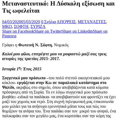
Μεταναστευτικό: Η Δύσκολη εξίσωση και
Τις ωφελείται
04/03/2020
05/03/2020
0 Σχόλια
ΑΠΟΨΕΙΣ
,
ΜΕΤΑΝΑΣΤΕΣ
,
ΜΚΟ
,
ΣΟΦΤΗ
,
ΣΥΡΙΖΑ
Share on Facebook
Share on Twitter
Share on Linkedin
Share on
Pinterest
Γράφει η
Φωτεινή Ν. Σόφτη
, Νομικός
Καλοί μου φίλοι, επιτρέψτε μου να μοιραστώ μαζί σας τρεις
ιστορίες της τριετίας 2015- 2017.
η
Ιστορία 1
: Έτος 2015
Συγγενικό μου πρόσωπο –
του πολύ στενού οικογενειακού μου
κύκλου-
εργάζεται στην Κω σε παραλιακό κατάστημα στο
Ψαλίδι
, ακριβώς στο σημείο, όπου αποβιβάζονται κατά κύματα
πρόσφυγες από τη Συρία. Το εν λόγω συγγενικό μου πρόσωπο
βοηθάει -ειδικά τα παιδάκια- να αποβιβαστούν και φροντίζει να έχει
μαζί του χυμούς και νερό. Στη συχνή τηλεφωνική μας επικοινωνία
μου μιλάει για τα ανήσυχα ερευνητικά μάτια τους και πώς του
θυμίζουν τα ανίψια του. Ένα παιδάκι σαν τον μικρό του ανιψιό, ένα
παλικαράκι σαν τον μεγάλο μας, ένα κοριτσάκι σαν την κόρη της