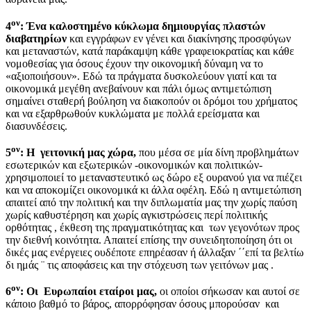
ον
4
: Ένα καλοστημένο κύκλωμα δημιουργίας πλαστών
διαβατηρίων
και εγγράφων εν γένει και διακίνησης προσφύγων
και μεταναστών, κατά παράκαμψη κάθε γραφειοκρατίας και κάθε
νομοθεσίας για όσους έχουν την οικονομική δύναμη να το
«αξιοποιήσουν». Εδώ τα πράγματα δυσκολεύουν γιατί και τα
οικονομικά μεγέθη ανεβαίνουν και πάλι όμως αντιμετώπιση
σημαίνει σταθερή βούληση να διακοπούν οι δρόμοι του χρήματος
και να εξαρθρωθούν κυκλώματα με πολλά ερείσματα και
διασυνδέσεις.
ον
5
: Η γειτονική μας χώρα,
που μέσα σε μία δίνη προβλημάτων
εσωτερικών και εξωτερικών -οικονομικών και πολιτικών-
χρησιμοποιεί το μεταναστευτικό ως δώρο εξ ουρανού για να πιέζει
και να αποκομίζει οικονομικά κι άλλα οφέλη. Εδώ η αντιμετώπιση
απαιτεί από την πολιτική και την διπλωματία μας την χωρίς παύση
χωρίς καθυστέρηση και χωρίς αγκιστρώσεις περί πολιτικής
ορθότητας , έκθεση της πραγματικότητας και των γεγονότων προς
την διεθνή κοινότητα. Απαιτεί επίσης την συνειδητοποίηση ότι οι
δικές μας ενέργειες ουδέποτε επηρέασαν ή άλλαξαν ΄΄επί τα βελτίω
δι ημάς ¨ τις αποφάσεις και την στόχευση των γειτόνων μας .
ον
6
: Οι Ευρωπαίοι εταίροι μας,
οι οποίοι σήκωσαν και αυτοί σε
κάποιο βαθμό το βάρος, απορρόφησαν όσους μπορούσαν και