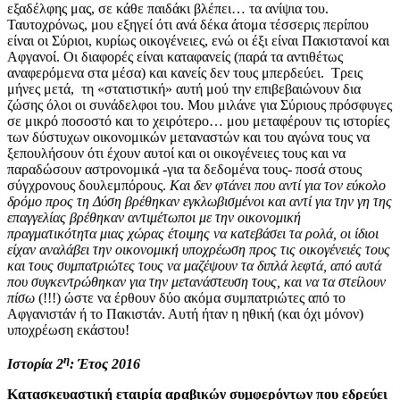
εξαδέλφης μας, σε κάθε παιδάκι βλέπει… τα ανίψια του.
Ταυτοχρόνως, μου εξηγεί ότι ανά δέκα άτομα τέσσερις περίπου
είναι οι Σύριοι, κυρίως οικογένειες, ενώ οι έξι είναι Πακιστανοί και
Αφγανοί. Οι διαφορές είναι καταφανείς (παρά τα αντιθέτως
αναφερόμενα στα μέσα) και κανείς δεν τους μπερδεύει. Τρεις
μήνες μετά, τη «στατιστική» αυτή μού την επιβεβαιώνουν δια
ζώσης όλοι οι συνάδελφοι του. Μου μιλάνε για Σύριους πρόσφυγες
σε μικρό ποσοστό και το χειρότερο… μου μεταφέρουν τις ιστορίες
των δύστυχων οικονομικών μεταναστών και του αγώνα τους να
ξεπουλήσουν ότι έχουν αυτοί και οι οικογένειες τους και να
παραδώσουν αστρονομικά -για τα δεδομένα τους- ποσά στους
σύγχρονους δουλεμπόρους.
Και δεν φτάνει που αντί για τον εύκολο
δρόμο προς τη Δύση βρέθηκαν εγκλωβισμένοι και αντί για την γη της
επαγγελίας βρέθηκαν αντιμέτωποι με την οικονομική
πραγματικότητα μιας χώρας έτοιμης να κατεβάσει τα ρολά, οι ίδιοι
είχαν αναλάβει την οικονομική υποχρέωση προς τις οικογένειές τους
και τους συμπατριώτες τους να μαζέψουν τα διπλά λεφτά, από αυτά
που συγκεντρώθηκαν για την μετανάστευση τους, και να τα στείλουν
πίσω
(!!!) ώστε να έρθουν δύο ακόμα συμπατριώτες από το
Αφγανιστάν ή το Πακιστάν. Αυτή ήταν η ηθική (και όχι μόνον)
υποχρέωση εκάστου!
η
Ιστορία 2
: Έτος 2016
Κατασκευαστική εταιρία αραβικών συμφερόντων που εδρεύει