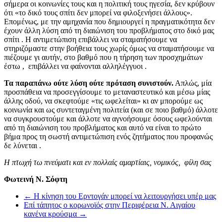
σήμερα οι κοινωνίες τους και η πολιτική τους ηγεσία, δεν κρύβουν
ότι «το δικό τους σπίτι δεν μπορεί να φιλοξενήσει άλλους».
Επομένως, με την αμηχανία που δημιουργεί η πραγματικότητα δεν
έχουν άλλη λύση από τη διαιώνιση του προβλήματος στο δικό μας
σπίτι . Η αντιμετώπιση επιβάλλει να σταματήσουμε να
στηριζόμαστε στην βοήθεια τους χωρίς όμως να σταματήσουμε να
πιέζουμε γι αυτήν, στο βαθμό που η τήρηση των προσχημάτων
έστω , επιβάλλει να φαίνονται αλληλέγγυοι .
Τα παραπάνω ούτε λύση ούτε πρόταση συνιστούν.
Απλώς, μία
προσπάθεια να προσεγγίσουμε το μεταναστευτικό και μέσω μίας
άλλης οδού, να σκεφτούμε «τις ωφελείται» κι αν μπορούμε ως
κοινωνία και ως συντεταγμένη πολιτεία (και σε ποιο βαθμό) άλλοτε
να συγκρουστούμε και άλλοτε να αγνοήσουμε όσους ωφελούνται
από τη διαιώνιση του προβλήματος και αυτό να είναι το πρώτο
βήμα προς τη σωστή αντιμετώπιση ενός ζητήματος που προφανώς
δε λύνεται .
Η πτωχή τω πνεύματι και εν πολλαίς αμαρτίαις, νομικός, φίλη σας
Φωτεινή Ν. Σόφτη
←
Η κίνηση του Ερντογάν μπορεί να λειτουργήσει υπέρ μας
Επί τάπητος ο κορωνοϊός στην Περιφέρεια Ν. Αιγαίου
κανένα κρούσμα
→