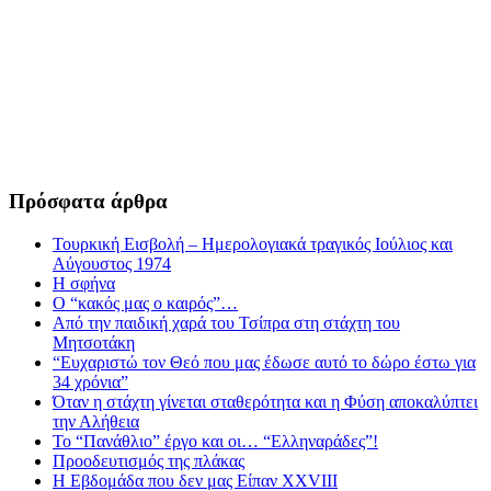
Πρόσφατα άρθρα
Τουρκική Εισβολή – Ημερολογιακά τραγικός Ιούλιος και
Αύγουστος 1974
Η σφήνα
Ο “κακός μας ο καιρός”…
Από την παιδική χαρά του Τσίπρα στη στάχτη του
Μητσοτάκη
“Ευχαριστώ τον Θεό που μας έδωσε αυτό το δώρο έστω για
34 χρόνια”
Όταν η στάχτη γίνεται σταθερότητα και η Φύση αποκαλύπτει
την Αλήθεια
Το “Πανάθλιο” έργο και οι… “Ελληναράδες”!
Προοδευτισμός της πλάκας
Η Εβδομάδα που δεν μας Είπαν XXVIII