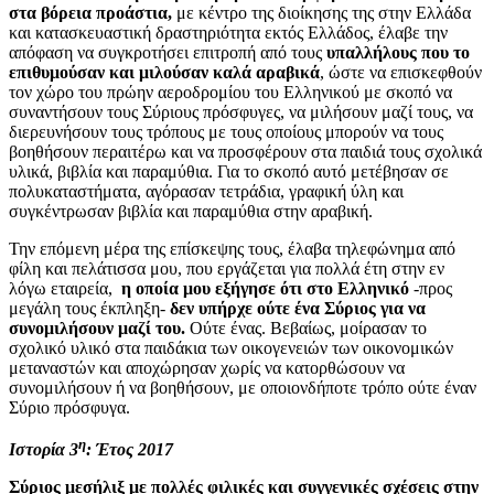
στα βόρεια προάστια,
με κέντρο της διοίκησης της στην Ελλάδα
και κατασκευαστική δραστηριότητα εκτός Ελλάδος, έλαβε την
απόφαση να συγκροτήσει επιτροπή από τους
υπαλλήλους που το
επιθυμούσαν και μιλούσαν καλά αραβικά
, ώστε να επισκεφθούν
τον χώρο του πρώην αεροδρομίου του Ελληνικού με σκοπό να
συναντήσουν τους Σύριους πρόσφυγες, να μιλήσουν μαζί τους, να
διερευνήσουν τους τρόπους με τους οποίους μπορούν να τους
βοηθήσουν περαιτέρω και να προσφέρουν στα παιδιά τους σχολικά
υλικά, βιβλία και παραμύθια. Για το σκοπό αυτό μετέβησαν σε
πολυκαταστήματα, αγόρασαν τετράδια, γραφική ύλη και
συγκέντρωσαν βιβλία και παραμύθια στην αραβική.
Την επόμενη μέρα της επίσκεψης τους, έλαβα τηλεφώνημα από
φίλη και πελάτισσα μου, που εργάζεται για πολλά έτη στην εν
λόγω εταιρεία,
η οποία μου εξήγησε ότι στο Ελληνικό
-προς
μεγάλη τους έκπληξη-
δεν υπήρχε ούτε ένα Σύριος για να
συνομιλήσουν μαζί του.
Ούτε ένας. Βεβαίως, μοίρασαν το
σχολικό υλικό στα παιδάκια των οικογενειών των οικονομικών
μεταναστών και αποχώρησαν χωρίς να κατορθώσουν να
συνομιλήσουν ή να βοηθήσουν, με οποιονδήποτε τρόπο ούτε έναν
Σύριο πρόσφυγα.
η
Ιστορία 3
: Έτος 2017
Σύριος μεσήλιξ με πολλές φιλικές και συγγενικές σχέσεις στην