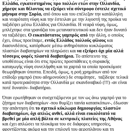
Ελλάδα, εγκατεστημένος προ πολλών ετών στην Ολλανδία,
χήρεψε και θέλοντας να εξεύρει νέα σύντροφο έστειλε σχετικό
μήνυμα στην Συρία,
από όπου και του επέλεξαν την κατάλληλη
και νεαρότατη νύφη και την έστειλαν με την λιγοστή της προίκα να
ταξιδέψει μέσω Ελλάδος για Ολλανδία. Η νεαρά νύφη, όμως,
μπλέχτηκε στα γρανάζια του μεταναστευτικού και δεν ήταν δυνατό
να ταξιδέψει.
Ο ευκατάστατος γαμπρός από
την άλλη, ο οποίος
έχει, όπως προείπαμε,
εντός Ελλάδος πολλούς φίλους
και
διασυνδέσεις, κατόρθωσε μέσω ανθηρότατου κυκλώματος
πλαστών διαβατηρίων να πληρώσει και
να εξεύρει όχι μία αλλά
τέσσερις φορές πλαστά διαβατήρια.
Το απίστευτο της
υποθέσεως είναι ότι στις πρώτες προσπάθειες η συριακής
καταγωγής νύφη συνελήφθη και τα χαρτιά τα οποία προσκόμισε
θεωρήθηκαν ύποπτα. Επειδή, όμως, η ροή χρημάτων από τον
επίδοξο γαμπρό (που αδημονούσε) δε σταμάτησε, ταξίδεψε τελικά
κατά προτεραιότητα στην Ολλανδία με σκανδιναβικό (!!!) -αν είναι
ποτέ δυνατόν- διαβατήριο.
Όταν ερωτήθηκαν οι συσχετιζόμενοι με τον ως άνω γαμπρό για το
ζήτημα των διαβατηρίων -που θυμίζει ταινία κατασκόπων-, έδωσαν
την απάντηση ότι
το σχετικό κύκλωμα δημιουργίας πλαστών
διαβατηρίων, όχι απλώς ανθεί, αλλά είναι ευκολότατό να
βρεθεί με μία απλή βόλτα σε κεντρικές πλατείες της Αθήνας
και έχει απλώσει τα πλοκάμια του σε διάφορες υπηρεσίες,
φροντίζοντας ακόμα και την επιλογή του αεροπλάνου και τη