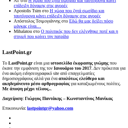
ΑΤ
στο
Η χώρα που ζητά σωσίβιο και ταυτόχρονα κάνει
επίδειξη δύναμης στις αγορές
Apostolis Tsim
στο
Η χώρα που ζητά σωσίβιο και
ταυτόχρονα κάνει επίδειξη δύναμης στις αγορές
Απόστολος Τσιμογιάννης
στο
Εδώ θα μας δείξει πόσο
μάγκας είναι…
Mihalatou
στο
Ο πολιτικός που δεν ελέγχθηκε ποτέ και η
στιγμή που κρίνει την πατρίδα
LastPoint.gr
To
LastPoint.gr
είναι μια
ιστοσελίδα έκφρασης γνώμης
που
έκανε την εμφάνιση της τον
Ιανουάριο του 2017
. Δεν πρόκειται για
ένα ακόμη ειδησεογραφικό site από επαγγελματίες
δημοσιογράφους αλλά για ένα
απολύτως ελεύθερο και
ακηδεμόνευτο μέσο αρθρογραφίας
για καταξιωμένους πολίτες.
Με άποψη μέχρι τέλους..
.
Διαχείριση
:
Γιώργος Παντάκης – Κωνσταντίνος Μανίκας
Επικοινωνία:
lastpointgr@yahoo.com