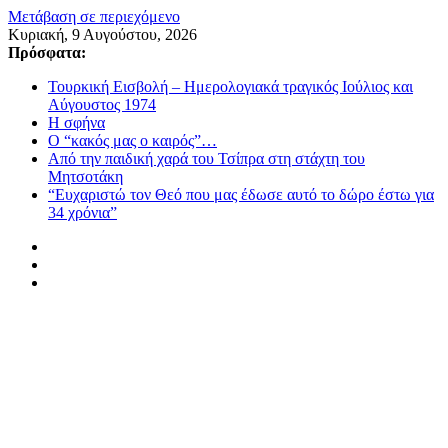
Μετάβαση σε περιεχόμενο
Κυριακή, 9 Αυγούστου, 2026
Πρόσφατα:
Τουρκική Εισβολή – Ημερολογιακά τραγικός Ιούλιος και
Αύγουστος 1974
Η σφήνα
Ο “κακός μας ο καιρός”…
Από την παιδική χαρά του Τσίπρα στη στάχτη του
Μητσοτάκη
“Ευχαριστώ τον Θεό που μας έδωσε αυτό το δώρο έστω για
34 χρόνια”