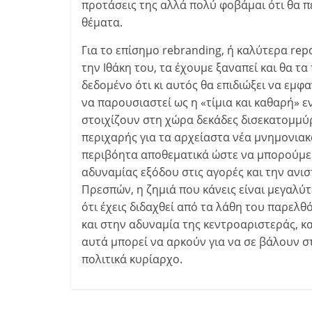
προτάσεις της αλλά πολύ φοβάμαι ότι θα π
θέματα.
Για το επίσημο rebranding, ή καλύτερα rep
την Ιθάκη του, τα έχουμε ξαναπεί και θα 
δεδομένο ότι κι αυτός θα επιδιώξει να εμ
να παρουσιαστεί ως η «τίμια και καθαρή» 
στοιχίζουν στη χώρα δεκάδες δισεκατομμύρι
περιχαρής για τα αρχείαστα νέα μνημονιακ
περιβόητα αποθεματικά ώστε να μπορούμε
αδυναμίας εξόδου στις αγορές και την αν
Πρεσπών, η ζημιά που κάνεις είναι μεγαλύτ
ότι έχεις διδαχθεί από τα λάθη του παρελθ
και στην αδυναμία της κεντροαριστεράς, κ
αυτά μπορεί να αρκούν για να σε βάλουν στ
πολιτικά κυρίαρχο.