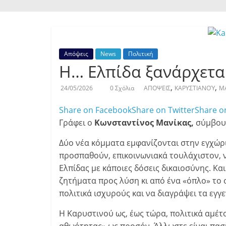
Απόψεις
News
Πολιτική
Η… Ελπίδα ξανάρχεται
,
,
24/05/2026
0 Σχόλια
ΑΠΟΨΕΙΣ
ΚΑΡΥΣΤΙΑΝΟΎ
Μ
Share on Facebook
Share on Twitter
Share o
Γράφει ο
Κωνσταντίνος Μανίκας,
σύμβουλ
Δύο νέα κόμματα εμφανίζονται στην εγχώρι
προσπαθούν, επικοινωνιακά τουλάχιστον, 
Ελπίδας με κάποιες δόσεις δικαιοσύνης. Κα
ζητήματα προς λύση κι από ένα «όπλο» το ο
πολιτικά ισχυρούς και να διαγράψει τα εγ
Η Καρυστινού ως, έως τώρα, πολιτικά αμέτο