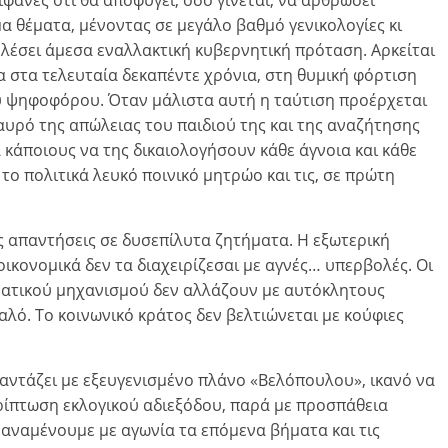
φανές ότι θα αποφύγει, όσο γίνεται, να αρθρώσει
α θέματα, μένοντας σε μεγάλο βαθμό γενικολογίες κι
ελέσει άμεσα εναλλακτική κυβερνητική πρόταση. Αρκείται
α στα τελευταία δεκαπέντε χρόνια, στη θυμική φόρτιση
ου ψηφοφόρου. Όταν μάλιστα αυτή η ταύτιση προέρχεται
αυρό της απώλειας του παιδιού της και της αναζήτησης
α κάποιους να της δικαιολογήσουν κάθε άγνοια και κάθε
ο πολιτικά λευκό ποινικό μητρώο και τις, σε πρώτη
ές απαντήσεις σε δυσεπίλυτα ζητήματα. Η εξωτερική
οικονομικά δεν τα διαχειρίζεσαι με αγνές… υπερβολές. Οι
 κρατικού μηχανισμού δεν αλλάζουν με αυτόκλητους
αλό. Το κοινωνικό κράτος δεν βελτιώνεται με κούφιες
αντάζει με εξευγενισμένο πλάνο «Βελόπουλου», ικανό να
ρίπτωση εκλογικού αδιεξόδου, παρά με προσπάθεια
αναμένουμε με αγωνία τα επόμενα βήματα και τις