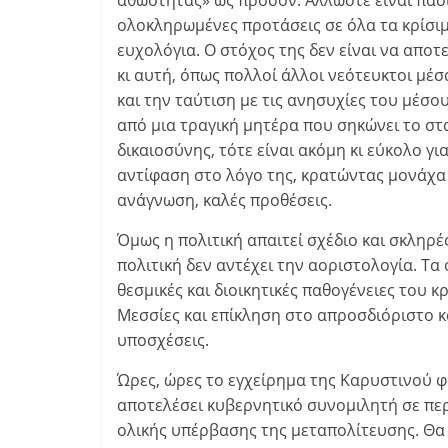
αθωότητας» ως προσόν. Άλλωστε είναι πασι
ολοκληρωμένες προτάσεις σε όλα τα κρίσιμ
ευχολόγια. Ο στόχος της δεν είναι να αποτ
κι αυτή, όπως πολλοί άλλοι νεότευκτοι μέσ
και την ταύτιση με τις ανησυχίες του μέσ
από μια τραγική μητέρα που σηκώνει το στ
δικαιοσύνης, τότε είναι ακόμη κι εύκολο γι
αντίφαση στο λόγο της, κρατώντας μονάχα τ
ανάγνωση, καλές προθέσεις.
Όμως η πολιτική απαιτεί σχέδιο και σκληρ
πολιτική δεν αντέχει την αοριστολογία. Τα 
θεσμικές και διοικητικές παθογένειες του
Μεσσίες και επίκληση στο απροσδιόριστο κ
υποσχέσεις.
Ώρες, ώρες το εγχείρημα της Καρυστινού φ
αποτελέσει κυβερνητικό συνομιλητή σε πε
ολικής υπέρβασης της μεταπολίτευσης. Θα 