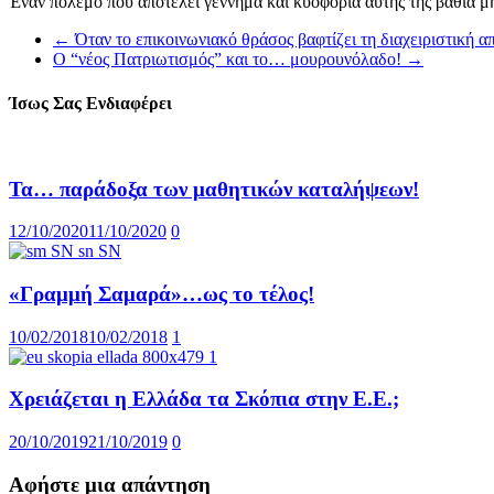
Έναν πόλεμο που αποτελεί γέννημα και κυοφορία αυτής της βαθιά μ
←
Όταν το επικοινωνιακό θράσος βαφτίζει τη διαχειριστική α
Ο “νέος Πατριωτισμός” και το… μουρουνόλαδο!
→
Ίσως Σας Ενδιαφέρει
Τα… παράδοξα των μαθητικών καταλήψεων!
12/10/2020
11/10/2020
0
«Γραμμή Σαμαρά»…ως το τέλος!
10/02/2018
10/02/2018
1
Χρειάζεται η Ελλάδα τα Σκόπια στην Ε.Ε.;
20/10/2019
21/10/2019
0
Αφήστε μια απάντηση