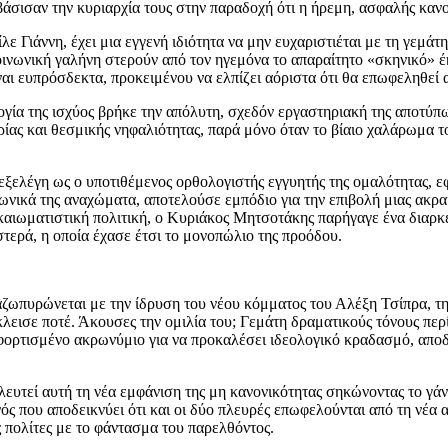
 βάσισαν την κυριαρχία τους στην παραδοχή ότι η ήρεμη, ασφαλής κανο
λε Γιάννη, έχει μια εγγενή ιδιότητα να μην ευχαριστιέται με τη γεμά
νωνική γαλήνη στερούν από τον ηγεμόνα το απαραίτητο «σκηνικό» έ
αι ευπρόσδεκτα, προκειμένου να ελπίζει αόριστα ότι θα επωφεληθεί 
ία της ισχύος βρήκε την απόλυτη, σχεδόν εργαστηριακή της αποτύπ
ίας και θεσμικής νηφαλιότητας, παρά μόνο όταν το βίαιο χαλάρωμα τ
ς εξελέγη ως ο υποτιθέμενος ορθολογιστής εγγυητής της ομαλότητας, 
ωνικά της αναχώματα, αποτελούσε εμπόδιο για την επιβολή μιας ακρα
δικαιωματιστική πολιτική, ο Κυριάκος Μητσοτάκης παρήγαγε ένα διαρκέ
στερά, η οποία έχασε έτσι το μονοπώλιο της προόδου.
αζωπυρώνεται με την ίδρυση του νέου κόμματος του Αλέξη Τσίπρα, τ
κλεισε ποτέ. Άκουσες την ομιλία του; Γεμάτη δραματικούς τόνους περί
ορτισμένο ακρωνύμιο για να προκαλέσει ιδεολογικό κραδασμό, αποδει
ευτεί αυτή τη νέα εμφάνιση της μη κανονικότητας σηκώνοντας το γά
νός που αποδεικνύει ότι και οι δύο πλευρές επωφελούνται από τη νέα 
ς πολίτες με το φάντασμα του παρελθόντος.