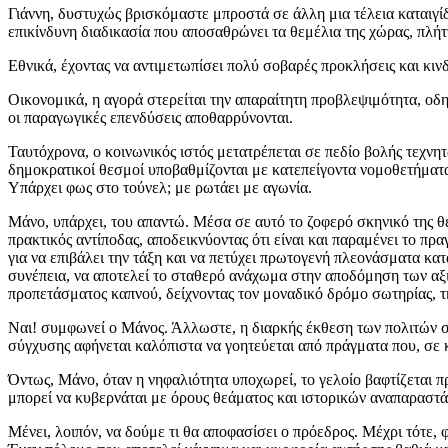
Γιάννη, δυστυχώς βρισκόμαστε μπροστά σε άλλη μια τέλεια καταιγίδ
επικίνδυνη διαδικασία που αποσαθρώνει τα θεμέλια της χώρας, πλήττ
Εθνικά, έχοντας να αντιμετωπίσει πολύ σοβαρές προκλήσεις και κιν
Οικονομικά, η αγορά στερείται την απαραίτητη προβλεψιμότητα, οδ
οι παραγωγικές επενδύσεις αποθαρρύνονται.
Ταυτόχρονα, ο κοινωνικός ιστός μετατρέπεται σε πεδίο βολής τεχν
δημοκρατικοί θεσμοί υποβαθμίζονται με κατεπείγοντα νομοθετήματα
Υπάρχει φως στο τούνελ; με ρωτάει με αγωνία.
Μάνο, υπάρχει, του απαντώ. Μέσα σε αυτό το ζοφερό σκηνικό της θ
πρακτικός αντίποδας, αποδεικνύοντας ότι είναι και παραμένει το πρ
για να επιβάλει την τάξη και να πετύχει πρωτογενή πλεονάσματα κα
συνέπεια, να αποτελεί το σταθερό ανάχωμα στην αποδόμηση των αξι
προπετάσματος καπνού, δείχνοντας τον μοναδικό δρόμο σωτηρίας, τη
Ναι! συμφωνεί ο Μάνος. Άλλωστε, η διαρκής έκθεση των πολιτών σ
σύγχυσης αφήνεται καλόπιστα να γοητεύεται από πράγματα που, σε κ
Όντως, Μάνο, όταν η νηφαλιότητα υποχωρεί, το γελοίο βαφτίζεται 
μπορεί να κυβερνάται με όρους θεάματος και ιστορικών αναπαραστάσ
Μένει, λοιπόν, να δούμε τι θα αποφασίσει ο πρόεδρος. Μέχρι τότε, 