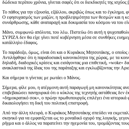
δώδεκα περίπου χρόνια, γίνεται σαφές ότι οι διεκδικητές της ισχύος
Το πάθος για την εξουσία, εξάλλου, ακριβώς όπως και το έγκλημα, φί
Ο εφησυχασμός των μαζών, η προβλεψιμότητα των θεσμών και η κοι
συνάρθρωσης, κάθε αναταραχή και δοκιμασία του κόσμου να του είν
Μάνο, συμφωνώ απόλυτα, του λέω. Πιστεύω ότι αυτή η ψυχοπαθολογ
ΣΥΡΙΖΑ δεν θα είχε γίνει ποτέ κυβέρνηση μέσα σε συνθήκες ευημερ
κατάλληλο έδαφος.
Το παράδοξο, όμως, είναι ότι και ο Κυριάκος Μητσοτάκης, ο οποίο
Αντιλήφθηκε ότι η παραδοσιακή κανονικότητα της χώρας, με τα κοιν
δηλαδή, διαδοχικές κρίσεις και εισάγοντας μια επιθετική, «woke» 
ανακλαστικά της ίδιας του της παράταξης και εγκλωβίζοντας την Αρι
Και σήμερα τι γίνεται; με ρωτάει ο Μάνος.
Σήμερα, φίλε μου, η ατέρμονη αυτή παραγωγή μη κανονικότητας αν
επιβεβαιώσει πανηγυρικά ότι ο κύκλος της τεχνητής αστάθειας δεν έ
«δημοκρατικό σοκ», ο πρώην πρωθυπουργός επιλέγει ένα ιστορικά φ
δικαιολογήσει τη δική του πολιτική επιστροφή.
Από την άλλη πλευρά, ο Κυριάκος Μητσοτάκης σπεύδει να εκμεταλλ
σκηνικό για να εμφανίζεται ως το μοναδικό οχυρό της λογικής, γεγο
ρήγμα και ο άλλος να παρατείνει την ηγεμονία του, τρομάζοντας του