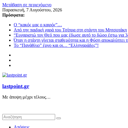
Μετάβαση σε περιεχόμενο
Παρασκευή, 7 Αυγούστου, 2026
Πρόσφατα:
Ο “κακός μας ο καιρός”…
Από την παιδική χαρά του Τσίπρα στη στάχτη του Μητσοτάκη
“Ευχαριστώ τον Θεό που μας έδωσε αυτό το δώρο έστω για 3
Όταν η στάχτη γίνεται σταθερότητα και η Φύση αποκαλύπτει 
Το “Πανάθλιο” έργο και οι… “Ελληναράδες”!
lastpoint.gr
Με άποψη μέχρι τέλους…
Απόψεις