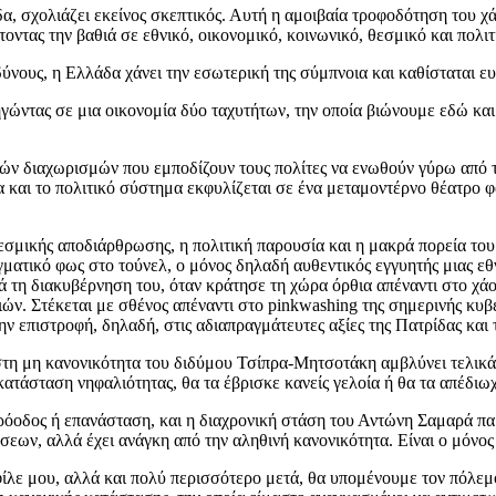
α, σχολιάζει εκείνος σκεπτικός. Αυτή η αμοιβαία τροφοδότηση του χά
οντας την βαθιά σε εθνικό, οικονομικό, κοινωνικό, θεσμικό και πολιτ
δύνους, η Ελλάδα χάνει την εσωτερική της σύμπνοια και καθίσταται 
ηγώντας σε μια οικονομία δύο ταχυτήτων, την οποία βιώνουμε εδώ και
ητών διαχωρισμών που εμποδίζουν τους πολίτες να ενωθούν γύρω από 
 και το πολιτικό σύστημα εκφυλίζεται σε ένα μεταμοντέρνο θέατρο 
εσμικής αποδιάρθρωσης, η πολιτική παρουσία και η μακρά πορεία του
αγματικό φως στο τούνελ, ο μόνος δηλαδή αυθεντικός εγγυητής μιας ε
τά τη διακυβέρνηση του, όταν κράτησε τη χώρα όρθια απέναντι στο χά
ών. Στέκεται με σθένος απέναντι στο pinkwashing της σημερινής κυ
ν επιστροφή, δηλαδή, στις αδιαπραγμάτευτες αξίες της Πατρίδας και 
τη μη κανονικότητα του διδύμου Τσίπρα-Μητσοτάκη αμβλύνει τελικά 
ατάσταση νηφαλιότητας, θα τα έβρισκε κανείς γελοία ή θα τα απέδιω
πρόοδος ή επανάσταση, και η διαχρονική στάση του Αντώνη Σαμαρά πα
εων, αλλά έχει ανάγκη από την αληθινή κανονικότητα. Είναι ο μόνος
φίλε μου, αλλά και πολύ περισσότερο μετά, θα υπομένουμε τον πόλεμο