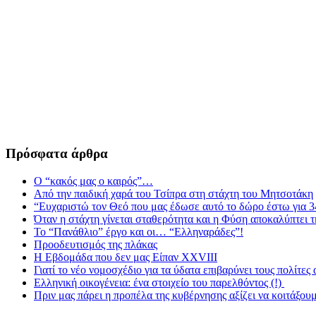
Πρόσφατα άρθρα
Ο “κακός μας ο καιρός”…
Από την παιδική χαρά του Τσίπρα στη στάχτη του Μητσοτάκη
“Ευχαριστώ τον Θεό που μας έδωσε αυτό το δώρο έστω για 3
Όταν η στάχτη γίνεται σταθερότητα και η Φύση αποκαλύπτει 
Το “Πανάθλιο” έργο και οι… “Ελληναράδες”!
Προοδευτισμός της πλάκας
Η Εβδομάδα που δεν μας Είπαν XXVIII
Γιατί το νέο νομοσχέδιο για τα ύδατα επιβαρύνει τους πολίτες
Ελληνική οικογένεια: ένα στοιχείο του παρελθόντος (!)
Πριν μας πάρει η προπέλα της κυβέρνησης αξίζει να κοιτάξου