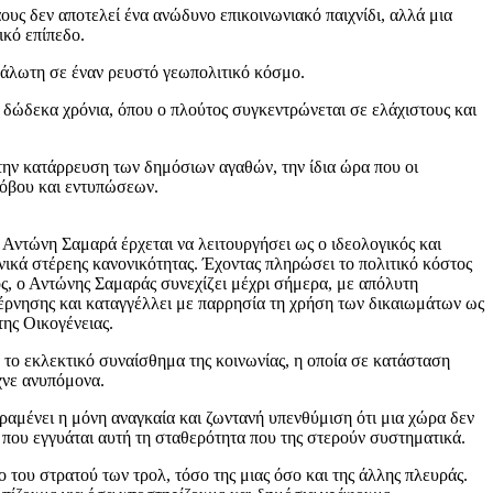
ους δεν αποτελεί ένα ανώδυνο επικοινωνιακό παιχνίδι, αλλά μια
ικό επίπεδο.
ευάλωτη σε έναν ρευστό γεωπολιτικό κόσμο.
 δώδεκα χρόνια, όπου ο πλούτος συγκεντρώνεται σε ελάχιστους και
την κατάρρευση των δημόσιων αγαθών, την ίδια ώρα που οι
φόβου και εντυπώσεων.
 Αντώνη Σαμαρά έρχεται να λειτουργήσει ως ο ιδεολογικός και
θνικά στέρεης κανονικότητας. Έχοντας πληρώσει το πολιτικό κόστος
ος, ο Αντώνης Σαμαράς συνεχίζει μέχρι σήμερα, με απόλυτη
βέρνησης και καταγγέλλει με παρρησία τη χρήση των δικαιωμάτων ως
της Οικογένειας.
το εκλεκτικό συναίσθημα της κοινωνίας, η οποία σε κατάσταση
χνε ανυπόμονα.
ραμένει η μόνη αναγκαία και ζωντανή υπενθύμιση ότι μια χώρα δεν
 που εγγυάται αυτή τη σταθερότητα που της στερούν συστηματικά.
 του στρατού των τρολ, τόσο της μιας όσο και της άλλης πλευράς.