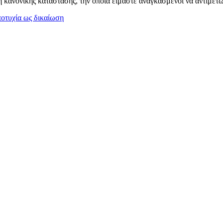
η κανονικής κατάστασης, την οποία είμαστε αναγκασμένοι να αντιμετ
ποτυχία ως δικαίωση