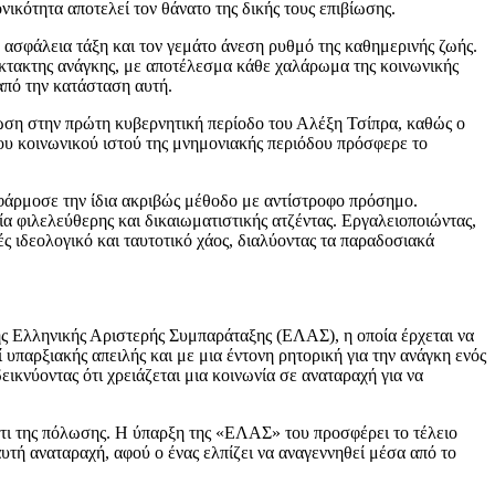
νικότητα αποτελεί τον θάνατο της δικής τους επιβίωσης.
τη ασφάλεια τάξη και τον γεμάτο άνεση ρυθμό της καθημερινής ζωής.
κτακτης ανάγκης, με αποτέλεσμα κάθε χαλάρωμα της κοινωνικής
από την κατάσταση αυτή.
ωση στην πρώτη κυβερνητική περίοδο του Αλέξη Τσίπρα, καθώς ο
ου κοινωνικού ιστού της μνημονιακής περιόδου πρόσφερε το
εφάρμοσε την ίδια ακριβώς μέθοδο με αντίστροφο πρόσημο.
ία φιλελεύθερης και δικαιωματιστικής ατζέντας. Εργαλειοποιώντας,
ς ιδεολογικό και ταυτοτικό χάος, διαλύοντας τα παραδοσιακά
ης Ελληνικής Αριστερής Συμπαράταξης (ΕΛΑΣ), η οποία έρχεται να
 υπαρξιακής απειλής και με μια έντονη ρητορική για την ανάγκη ενός
κνύοντας ότι χρειάζεται μια κοινωνία σε αναταραχή για να
ντι της πόλωσης. Η ύπαρξη της «ΕΛΑΣ» του προσφέρει το τέλειο
αυτή αναταραχή, αφού ο ένας ελπίζει να αναγεννηθεί μέσα από το