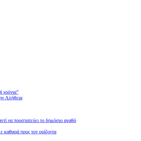
4 χρόνια”
την Αλήθεια
 αντί να προστατεύει το δημόσιο αγαθό
με καθαρά προς τον ορίζοντα