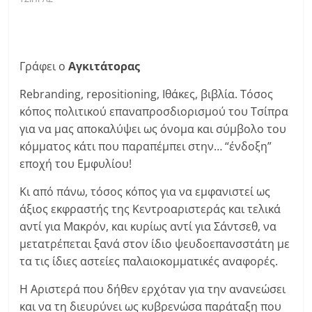
Γράφει ο
Αγκιτάτορας
Rebranding, repositioning, Ιθάκες, βιβλία. Τόσος
κόπος πολιτικού επαναπροσδιορισμού του Τσίπρα
για να μας αποκαλύψει ως όνομα και σύμβολο του
κόμματος κάτι που παραπέμπει στην… “ένδοξη”
εποχή του Εμφυλίου!
Κι από πάνω, τόσος κόπος για να εμφανιστεί ως
άξιος εκφραστής της Κεντροαριστεράς και τελικά
αντί για Μακρόν, και κυρίως αντί για Σάντσεθ, να
μετατρέπεται ξανά στον ίδιο ψευδοεπανσστάτη με
τα τις ίδιες αστείες παλαιοκομματικές αναφορές.
Η Αριστερά που δήθεν ερχόταν για την ανανεώσει
και να τη διευρύνει ως κυβρενώσα παράταξη που