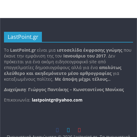
LastPoint.gr
To
LastPoint.gr
είναι μια
ιστοσελίδα έκφρασης γνώμης
που
έκανε την εμφάνιση της τον
Ιανουάριο του 2017
. Δεν
πρόκειται για ένα ακόμη ειδησεογραφικό site από
επαγγελματίες δημοσιογράφους αλλά για ένα
απολύτως
ελεύθερο και ακηδεμόνευτο μέσο αρθρογραφίας
για
καταξιωμένους πολίτες.
Με άποψη μέχρι τέλους..
.
Διαχείριση
:
Γιώργος Παντάκης – Κωνσταντίνος Μανίκας
Επικοινωνία:
lastpointgr@yahoo.com
Πνευματικά Δικαιώματα © 2026
lastpoint.gr
. Τα πνευματικά