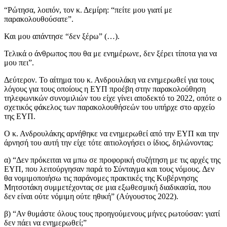
“Ρώτησα, λοιπόν, τον κ. Δεμίρη: “πείτε μου γιατί με
παρακολουθούσατε”.
Και μου απάντησε “δεν ξέρω” (…).
Τελικά ο άνθρωπος που θα με ενημέρωνε, δεν ξέρει τίποτα για να
μου πει”.
Δεύτερον. Το αίτημα του κ. Ανδρουλάκη να ενημερωθεί για τους
λόγους για τους οποίους η ΕΥΠ προέβη στην παρακολούθηση
τηλεφωνικών συνομιλιών του είχε γίνει αποδεκτό το 2022, οπότε ο
σχετικός φάκελος των παρακολουθήσεών του υπήρχε στο αρχείο
της ΕΥΠ.
Ο κ. Ανδρουλάκης αρνήθηκε να ενημερωθεί από την ΕΥΠ και την
άρνησή του αυτή την είχε τότε αιτιολογήσει ο ίδιος, δηλώνοντας:
α) “Δεν πρόκειται να μπω σε προφορική συζήτηση με τις αρχές της
ΕΥΠ, που λειτούργησαν παρά το Σύνταγμα και τους νόμους. Δεν
θα νομιμοποιήσω τις παράνομες πρακτικές της Κυβέρνησης
Μητσοτάκη συμμετέχοντας σε μια εξωθεσμική διαδικασία, που
δεν είναι ούτε νόμιμη ούτε ηθική” (Αύγουστος 2022).
β) “Αν θυμάστε όλους τους προηγούμενους μήνες ρωτούσαν: γιατί
δεν πάει να ενημερωθεί;”