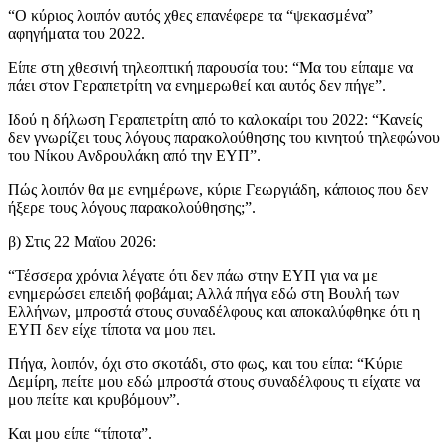
“Ο κύριος λοιπόν αυτός χθες επανέφερε τα “ψεκασμένα”
αφηγήματα του 2022.
Είπε στη χθεσινή τηλεοπτική παρουσία του: “Μα του είπαμε να
πάει στον Γεραπετρίτη να ενημερωθεί και αυτός δεν πήγε”.
Ιδού η δήλωση Γεραπετρίτη από το καλοκαίρι του 2022: “Κανείς
δεν γνωρίζει τους λόγους παρακολούθησης του κινητού τηλεφώνου
του Νίκου Ανδρουλάκη από την ΕΥΠ”.
Πώς λοιπόν θα με ενημέρωνε, κύριε Γεωργιάδη, κάποιος που δεν
ήξερε τους λόγους παρακολούθησης;”.
β) Στις 22 Μαϊου 2026:
“Τέσσερα χρόνια λέγατε ότι δεν πάω στην ΕΥΠ για να με
ενημερώσει επειδή φοβάμαι; Αλλά πήγα εδώ στη Βουλή των
Ελλήνων, μπροστά στους συναδέλφους και αποκαλύφθηκε ότι η
ΕΥΠ δεν είχε τίποτα να μου πει.
Πήγα, λοιπόν, όχι στο σκοτάδι, στο φως, και του είπα: “Κύριε
Δεμίρη, πείτε μου εδώ μπροστά στους συναδέλφους τι είχατε να
μου πείτε και κρυβόμουν”.
Και μου είπε “τίποτα”.