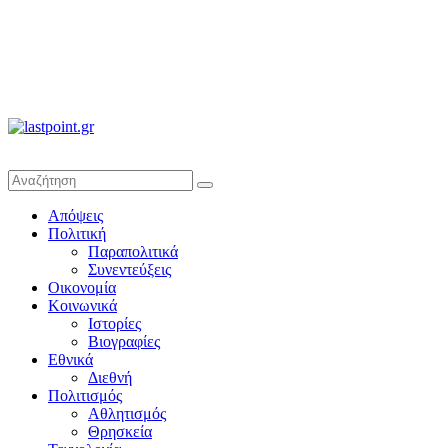
lastpoint.gr
Με
Απόψεις
άποψη
Πολιτική
μέχρι
Παραπολιτικά
τέλους…
Συνεντεύξεις
Οικονομία
Κοινωνικά
Ιστορίες
Βιογραφίες
Εθνικά
Διεθνή
Πολιτισμός
Αθλητισμός
Θρησκεία