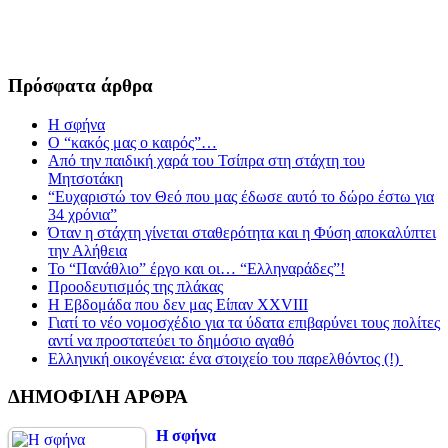
Πρόσφατα άρθρα
Η σφήνα
Ο “κακός μας ο καιρός”…
Από την παιδική χαρά του Τσίπρα στη στάχτη του
Μητσοτάκη
“Ευχαριστώ τον Θεό που μας έδωσε αυτό το δώρο έστω για
34 χρόνια”
Όταν η στάχτη γίνεται σταθερότητα και η Φύση αποκαλύπτει
την Αλήθεια
Το “Πανάθλιο” έργο και οι… “Ελληναράδες”!
Προοδευτισμός της πλάκας
Η Εβδομάδα που δεν μας Είπαν XXVIII
Γιατί το νέο νομοσχέδιο για τα ύδατα επιβαρύνει τους πολίτες
αντί να προστατεύει το δημόσιο αγαθό
Ελληνική οικογένεια: ένα στοιχείο του παρελθόντος (!)
ΔΗΜΟΦΙΛΗ ΑΡΘΡΑ
Η σφήνα