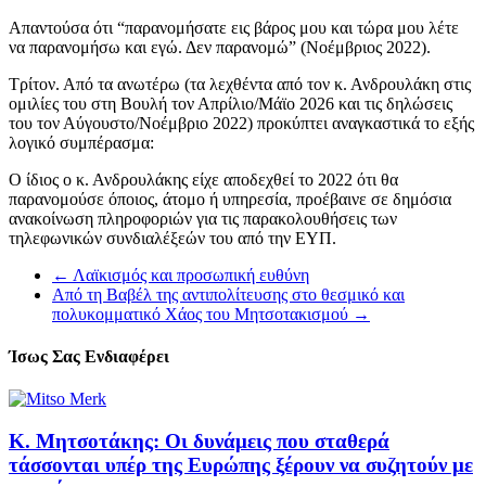
Απαντούσα ότι “παρανομήσατε εις βάρος μου και τώρα μου λέτε
να παρανομήσω και εγώ. Δεν παρανομώ” (Νοέμβριος 2022).
Τρίτον. Από τα ανωτέρω (τα λεχθέντα από τον κ. Ανδρουλάκη στις
ομιλίες του στη Βουλή τον Απρίλιο/Μάϊο 2026 και τις δηλώσεις
του τον Αύγουστο/Νοέμβριο 2022) προκύπτει αναγκαστικά το εξής
λογικό συμπέρασμα:
Ο ίδιος ο κ. Ανδρουλάκης είχε αποδεχθεί το 2022 ότι θα
παρανομούσε όποιος, άτομο ή υπηρεσία, προέβαινε σε δημόσια
ανακοίνωση πληροφοριών για τις παρακολουθήσεις των
τηλεφωνικών συνδιαλέξεών του από την ΕΥΠ.
←
Λαϊκισμός και προσωπική ευθύνη
Από τη Βαβέλ της αντιπολίτευσης στο θεσμικό και
πολυκομματικό Χάος του Μητσοτακισμού
→
Ίσως Σας Ενδιαφέρει
Κ. Μητσοτάκης: Οι δυνάμεις που σταθερά
τάσσονται υπέρ της Ευρώπης ξέρουν να συζητούν με