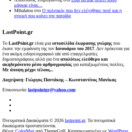
μάγκας είναι…
Mihalatou
στο
Ο πολιτικός που δεν ελέγχθηκε ποτέ και η
στιγμή που κρίνει την πατρίδα
LastPoint.gr
To
LastPoint.gr
είναι μια
ιστοσελίδα έκφρασης γνώμης
που
έκανε την εμφάνιση της τον
Ιανουάριο του 2017
. Δεν πρόκειται για
ένα ακόμη ειδησεογραφικό site από επαγγελματίες
δημοσιογράφους αλλά για ένα
απολύτως ελεύθερο και
ακηδεμόνευτο μέσο αρθρογραφίας
για καταξιωμένους πολίτες.
Με άποψη μέχρι τέλους..
.
Διαχείριση
:
Γιώργος Παντάκης – Κωνσταντίνος Μανίκας
Επικοινωνία:
lastpointgr@yahoo.com
Πνευματικά Δικαιώματα © 2026
lastpoint.gr
. Τα πνευματικά
δικαιώματα προστατεύονται.
Θέμα:
ColorMag
από ThemeGrill. Κατασκευασμένο με
WordPress
.