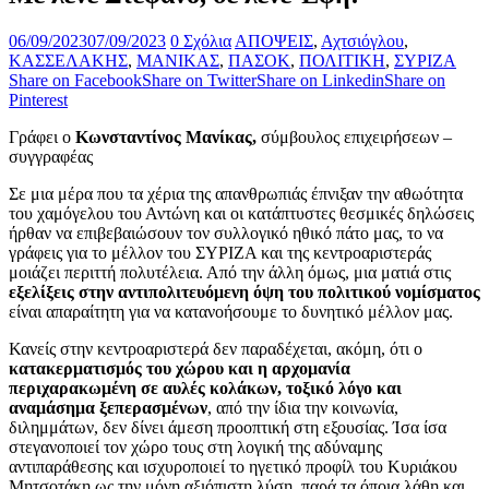
06/09/2023
07/09/2023
0 Σχόλια
ΑΠΟΨΕΙΣ
,
Αχτσιόγλου
,
ΚΑΣΣΕΛΑΚΗΣ
,
ΜΑΝΙΚΑΣ
,
ΠΑΣΟΚ
,
ΠΟΛΙΤΙΚΗ
,
ΣΥΡΙΖΑ
Share on Facebook
Share on Twitter
Share on Linkedin
Share on
Pinterest
Γράφει ο
Κωνσταντίνος Μανίκας,
σύμβουλος επιχειρήσεων –
συγγραφέας
Σε μια μέρα που τα χέρια της απανθρωπιάς έπνιξαν την αθωότητα
του χαμόγελου του Αντώνη και οι κατάπτυστες θεσμικές δηλώσεις
ήρθαν να επιβεβαιώσουν τον συλλογικό ηθικό πάτο μας, το να
γράφεις για το μέλλον του ΣΥΡΙΖΑ και της κεντροαριστεράς
μοιάζει περιττή πολυτέλεια. Από την άλλη όμως, μια ματιά στις
εξελίξεις στην αντιπολιτευόμενη όψη του πολιτικού νομίσματος
είναι απαραίτητη για να κατανοήσουμε το δυνητικό μέλλον μας.
Κανείς στην κεντροαριστερά δεν παραδέχεται, ακόμη, ότι ο
κατακερματισμός του χώρου και η αρχομανία
περιχαρακωμένη σε αυλές κολάκων, τοξικό λόγο και
αναμάσημα ξεπερασμένων
, από την ίδια την κοινωνία,
διλημμάτων, δεν δίνει άμεση προοπτική στη εξουσίας. Ίσα ίσα
στεγανοποιεί τον χώρο τους στη λογική της αδύναμης
αντιπαράθεσης και ισχυροποιεί το ηγετικό προφίλ του Κυριάκου
Μητσοτάκη ως την μόνη αξιόπιστη λύση, παρά τα όποια λάθη και