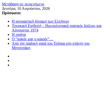
Μετάβαση σε περιεχόμενο
Δευτέρα, 10 Αυγούστου, 2026
Πρόσφατα:
Η αγοραστική δύναμη των Ελλήνων
Τουρκική Εισβολή – Ημερολογιακά τραγικός Ιούλιος και
Αύγουστος 1974
Η σφήνα
Ο “κακός μας ο καιρός”…
Από την παιδική χαρά του Τσίπρα στη στάχτη του
Μητσοτάκη