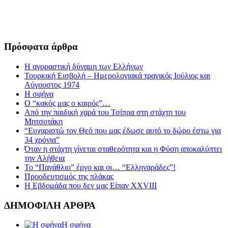
Πρόσφατα άρθρα
Η αγοραστική δύναμη των Ελλήνων
Τουρκική Εισβολή – Ημερολογιακά τραγικός Ιούλιος και
Αύγουστος 1974
Η σφήνα
Ο “κακός μας ο καιρός”…
Από την παιδική χαρά του Τσίπρα στη στάχτη του
Μητσοτάκη
“Ευχαριστώ τον Θεό που μας έδωσε αυτό το δώρο έστω για
34 χρόνια”
Όταν η στάχτη γίνεται σταθερότητα και η Φύση αποκαλύπτει
την Αλήθεια
Το “Πανάθλιο” έργο και οι… “Ελληναράδες”!
Προοδευτισμός της πλάκας
Η Εβδομάδα που δεν μας Είπαν XXVIII
ΔΗΜΟΦΙΛΗ ΑΡΘΡΑ
Η σφήνα