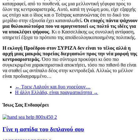
καταγραφεί, από το πουθενά, ως μια μελλοντική γέφυρα προς το
όλον της κεντροαριστεράς. Αυτό, κατά τη γνώμη μου, είχε εξαρχής
ως στόχο και ο ίδιος και ο Τσίπρας κατανοώντας ότι το δικό του
μερίδιο στην εξουσία έχει καταναλωθεί
. Οι εποχές πάντα ψάχνουν
μια θολοκουλτούρα που να ομογενοποιεί ως πολτό τις ιδέες για
να υποκλέψει ψήφους
. Κι ο Κασσελάκης ως συνολική αντίφαση,
υπηρετεί έξοχα το πρότυπο της αποϊδεολογικοποιημένης πολιτικής.
Η εκλογή Προέδρου στον ΣΥΡΙΖΑ δεν είναι το τέλος αλλά η
αρχή μιας μακράς πορείας διεργασιών προς την νέα μορφή της
κεντροαριστεράς
. Όσο πιο σύντομα προκύψει κι όσο πιο
συγκεκριμένα χαρακτηριστικά αποκτήσει, τόσο πιο πιθανό θα είναι
να σταθεί ως αντίπαλο δέος στην κεντροδεξιά. Αλλιώς το μέλλον
είναι προδιαγραμμένο…
←
Tρεις Λαλούν και δυο χορεύουν…
Η άλλη Ελλάδα, είναι πραγματικότητα
→
Ίσως Σας Ενδιαφέρει
Γίνε η ασπίδα του διπλανού σου