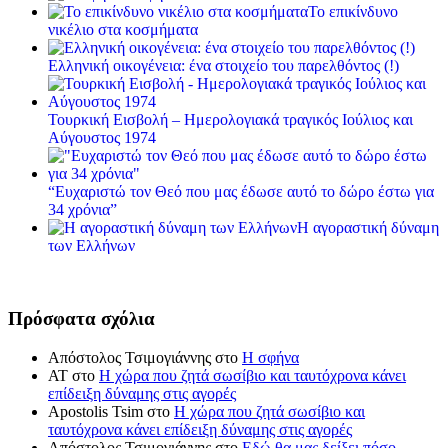
Το επικίνδυνο
νικέλιο στα κοσμήματα
Ελληνική οικογένεια: ένα στοιχείο του παρελθόντος (!)
Τουρκική Εισβολή – Ημερολογιακά τραγικός Ιούλιος και
Αύγουστος 1974
“Ευχαριστώ τον Θεό που μας έδωσε αυτό το δώρο έστω για
34 χρόνια”
Η αγοραστική δύναμη
των Ελλήνων
Πρόσφατα σχόλια
Απόστολος Τσιμογιάννης
στο
Η σφήνα
ΑΤ
στο
Η χώρα που ζητά σωσίβιο και ταυτόχρονα κάνει
επίδειξη δύναμης στις αγορές
Apostolis Tsim
στο
Η χώρα που ζητά σωσίβιο και
ταυτόχρονα κάνει επίδειξη δύναμης στις αγορές
Απόστολος Τσιμογιάννης
στο
Εδώ θα μας δείξει πόσο