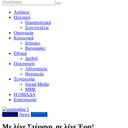
Απόψεις
Πολιτική
Παραπολιτικά
Συνεντεύξεις
Οικονομία
Κοινωνικά
Ιστορίες
Βιογραφίες
Εθνικά
Διεθνή
Πολιτισμός
Αθλητισμός
Θρησκεία
Τεχνολογία
Social Media
ΜΜΕ
Η ΟΜΑΔΑ
Επικοινωνία
Απόψεις
News
Πολιτική
Με λένε Στέφανο, σε λένε Έφη!