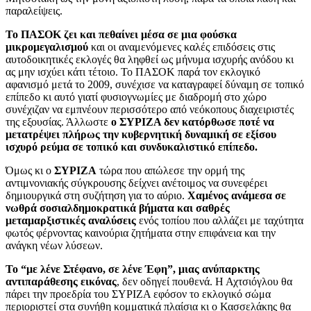
παραλείψεις.
Το ΠΑΣΟΚ ζει και πεθαίνει μέσα σε μια φούσκα
μικρομεγαλισμού
και οι αναμενόμενες καλές επιδόσεις στις
αυτοδοικητικές εκλογές θα ληφθεί ως μήνυμα ισχυρής ανόδου κι
ας μην ισχύει κάτι τέτοιο. Το ΠΑΣΟΚ παρά τον εκλογικό
αφανισμό μετά το 2009, συνέχισε να καταγραφεί δύναμη σε τοπικό
επίπεδο κι αυτό γιατί φυσιογνωμίες με διαδρομή στο χώρο
συνέχιζαν να εμπνέουν περισσότερο από νεόκοπους διαχειριστές
της εξουσίας. Άλλωστε
ο ΣΥΡΙΖΑ δεν κατόρθωσε ποτέ να
μετατρέψει πλήρως την κυβερνητική δυναμική σε εξίσου
ισχυρό ρεύμα σε τοπικό και συνδυκαλιστικό επίπεδο.
Όμως κι ο
ΣΥΡΙΖΑ
τώρα που απώλεσε την ορμή της
αντιμνονιακής σύγκρουσης δείχνει ανέτοιμος να συνεφέρει
δημιουργικά στη συζήτηση για το αύριο.
Χαμένος ανάμεσα σε
νωθρά σοσιαλδημοκρατικά βήματα και σαθρές
μεταμαρξιστικές αναλύσεις
ενός τοπίου που αλλάζει με ταχύτητα
φωτός φέρνοντας καινούρια ζητήματα στην επιφάνεια και την
ανάγκη νέων λύσεων.
Το “με λένε Στέφανο, σε λένε Έφη”, μιας ανύπαρκτης
αντιπαράθεσης εικόνας
, δεν οδηγεί πουθενά. Η Αχτσιόγλου θα
πάρει την προεδρία του ΣΥΡΙΖΑ εφόσον το εκλογικό σώμα
περιοριστεί στα συνήθη κομματικά πλαίσια κι ο Κασσελάκης θα