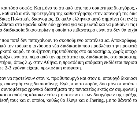
και τόσο σοφός. Και μόνο το ότι από τότε που ορκίστηκα δικηγόρος, 
, καθιστά αυτόν πρωτεργάτη της καθυστέρησης στην απονομή της δικα
ικες Πολιτικής δικονομίας. Σε απλά ελληνικά αυτό σημαίνει ότι ενδέχ
άθεται στα θρανία κάθε δύο χρόνια για να μελετά και να μαθαίνει τι
 διαδικασία δικαστηρίων η οποία το πιθανότερο είναι ότι δεν θα ισχύ
 που ποτέ δεν πετυχαίνουν το σκοπούμενο αποτέλεσμα. Αποκορύφωμα 
από την τρόικα η ισχύουσα νέα διαδικασία που προβλέπει την προκα
ό αρκετό καιρό, τη συζήτηση της υπόθεσης στο ακροατήριο, χωρίς υπ
ζω είναι ότι, πέρα από την αμεσότητα της διαδικασίας στο ακροατήρι
στήρια, όπως λ.χ. στην Αθήνα, η πρωτόδικη απόφαση εκδίδεται περισσ
σε 2-3 χρόνια είχαμε πρωτόδικη απόφαση.
αν να προτείνουν στον κ. πρωθυπουργό και στον κ. υπουργό δικαιοσ
της απονεμόμενης δικαιοσύνης. Εγώ, προ το παρόν, δύο μόνο προτάσε
ε συντομότερα χρονικά διαστήματα της πενταετίας εκτός αν συμφωνεί μ
ι και οι απόψεις κάποιων έστω μη σοφών εκ των δικηγόρων της πράξη
εσή τους και οι οποίοι, καθώς θα έλεγε και ο Jhering, με το θάνατό