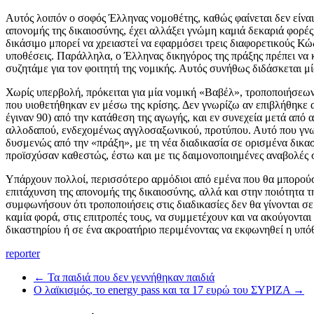
Αυτός λοιπόν ο σοφός Έλληνας νομοθέτης, καθώς φαίνεται δεν είναι 
απονομής της δικαιοσύνης, έχει αλλάξει γνώμη καμιά δεκαριά φορές
δικάσιμο μπορεί να χρειαστεί να εφαρμόσει τρεις διαφορετικούς Κώδ
υποθέσεις. Παράλληλα, ο Έλληνας δικηγόρος της πράξης πρέπει να κ
συζητάμε για τον φοιτητή της νομικής. Αυτός συνήθως διδάσκεται μία
Χωρίς υπερβολή, πρόκειται για μία νομική «Βαβέλ», τροποποιήσεων
που υιοθετήθηκαν εν μέσω της κρίσης. Δεν γνωρίζω αν επιβλήθηκε 
έγιναν 90) από την κατάθεση της αγωγής, και εν συνεχεία μετά απ
αλλοδαπού, ενδεχομένως αγγλοσαξωνικού, προτύπου. Αυτό που γνωρί
δυσμενώς από την «πράξη», με τη νέα διαδικασία σε ορισμένα δικα
προϊσχύσαν καθεστώς, έστω και με τις δαιμονοποιημένες αναβολές 
Υπάρχουν πολλοί, περισσότερο αρμόδιοι από εμένα που θα μπορούσ
επιτάχυνση της απονομής της δικαιοσύνης, αλλά και στην ποιότητα 
συμφωνήσουν ότι τροποποιήσεις στις διαδικασίες δεν θα γίνονται σ
καμία φορά, στις επιτροπές τους, να συμμετέχουν και να ακούγοντα
δικαστηρίου ή σε ένα ακροατήριο περιμένοντας να εκφωνηθεί η υπόθ
reporter
←
Τα παιδιά που δεν γεννήθηκαν παιδιά
Ο λαϊκισμός, το energy pass και τα 17 ευρώ του ΣΥΡΙΖΑ
→