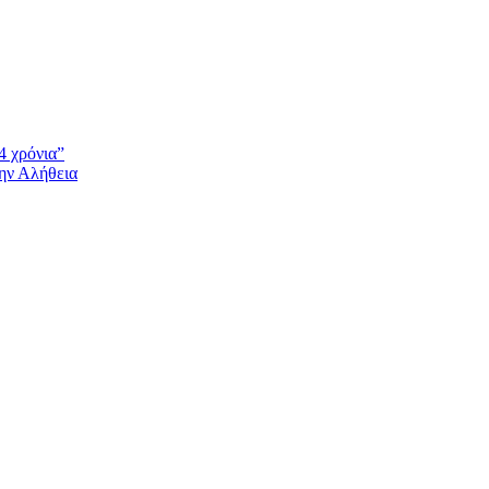
4 χρόνια”
την Αλήθεια