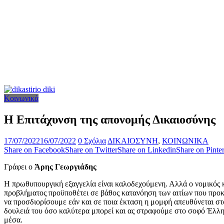
Κοινωνικά
Η Επιτάχυνση της απονομής Δικαιοσύνης
17/07/2022
16/07/2022
0 Σχόλια
ΔΙΚΑΙΟΣΥΝΗ
,
ΚΟΙΝΩΝΙΚΑ
Share on Facebook
Share on Twitter
Share on Linkedin
Share on Pinter
Γράφει ο
Άρης Γεωργιάδης
Η πρωθυπουργική εξαγγελία είναι καλοδεχούμενη. Αλλά ο νομικός κ
προβλήματος προϋποθέτει σε βάθος κατανόηση των αιτίων που προκα
να προσδιορίσουμε εάν και σε ποια έκταση η μομφή απευθύνεται στ
δουλειά του όσο καλύτερα μπορεί και ας στραφούμε στο σοφό Έλληνα
μέσα.