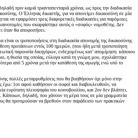
δηλαδή πριν καμιά τριανταπενταριά χρόνια, ως προς την διαδικασία
ιοσύνης. Ο Έλληνας δικαστής, για να απονείμει δικαιοσύνη σε μία
εται να εφαρμόσει τρεις διαφορετικές διαδικασίες για παρόμοιες
ς καινοτομίες που σκαρφίστηκε αυτός ο «σοφός» νομοθέτης. Δεν
ει όταν θα αποφοιτήσει.
είναι οι τροποποιήσεις στη διαδικασία απονομής της δικαιοσύνης
τάθεση προτάσεων εντός 100 ημερών, (που ήδη μετά τροποποίηση
οχρεωτική παρουσία δικηγόρων, ενδεχομένως κατ’ απομίμηση κάποιου
ο, η θυσία της οποίας, εύλογα κατά τη γνώμη μου, σχολιάστηκε
ότερα από 5 χρόνια μετά την κατάθεση της αγωγής ενώ υπό το
ύνης πολλές μεταρρυθμίσεις που θα βοηθήσουν όχι μόνο στην
ις έχω: 1ον αφού καθήσουν οι σοφοί και διαβουλευθούν, να
ία ευρύτατη πλειοψηφία του κοινοβουλίου, και 2ον δεν βλάπτει,
ς. Κάποιων, δηλαδή, που χάνουν τη μέρα τους σε μία γραμματεία
 τους θα προτιμούσαν να βρεθούν στον παράδεισο των πρακτικών