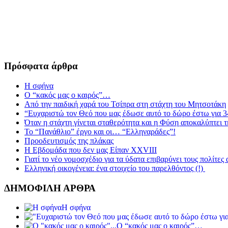
Πρόσφατα άρθρα
Η σφήνα
Ο “κακός μας ο καιρός”…
Από την παιδική χαρά του Τσίπρα στη στάχτη του Μητσοτάκη
“Ευχαριστώ τον Θεό που μας έδωσε αυτό το δώρο έστω για 3
Όταν η στάχτη γίνεται σταθερότητα και η Φύση αποκαλύπτει 
Το “Πανάθλιο” έργο και οι… “Ελληναράδες”!
Προοδευτισμός της πλάκας
Η Εβδομάδα που δεν μας Είπαν XXVIII
Γιατί το νέο νομοσχέδιο για τα ύδατα επιβαρύνει τους πολίτες
Ελληνική οικογένεια: ένα στοιχείο του παρελθόντος (!)
ΔΗΜΟΦΙΛΗ ΑΡΘΡΑ
Η σφήνα
Ο “κακός μας ο καιρός”…