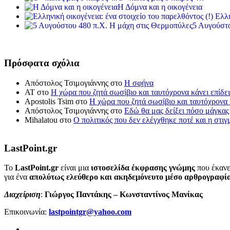
Η Δόμνα και η οικογένεια
Ελλη
5 Αυγούστο
Πρόσφατα σχόλια
Απόστολος Τσιμογιάννης
στο
Η σφήνα
ΑΤ
στο
Η χώρα που ζητά σωσίβιο και ταυτόχρονα κάνει επίδει
Apostolis Tsim
στο
Η χώρα που ζητά σωσίβιο και ταυτόχρονα κ
Απόστολος Τσιμογιάννης
στο
Εδώ θα μας δείξει πόσο μάγκας
Mihalatou
στο
Ο πολιτικός που δεν ελέγχθηκε ποτέ και η στιγ
LastPoint.gr
To
LastPoint.gr
είναι μια
ιστοσελίδα έκφρασης γνώμης
που έκανε
για ένα
απολύτως ελεύθερο και ακηδεμόνευτο μέσο αρθρογραφί
Διαχείριση
:
Γιώργος Παντάκης – Κωνσταντίνος Μανίκας
Επικοινωνία:
lastpointgr@yahoo.com