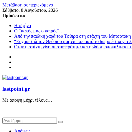
Μετάβαση σε περιεχόμενο
Σάββατο, 8 Αυγούστου, 2026
Πρόσφατα:
Η σφήνα
Ο “κακός μας ο καιρός”…
Από την παιδική χαρά του Τσίπρα στη στάχτη του Μητσοτάκη
“Ευχαριστώ τον Θεό που μας έδωσε αυτό το δώρο έστω για 3
Όταν η στάχτη γίνεται σταθερότητα και η Φύση αποκαλύπτει 
lastpoint.gr
Με άποψη μέχρι τέλους…
Απόψεις