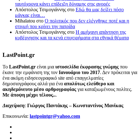
ταυτόχρονα κάνει επίδειξη δύναμης στις αγορές
Απόστολος Τσιμογιάννης
στο
Εδώ θα μας δείξει πόσο
μάγκας είναι…
Mihalatou
στο
Ο πολιτικός που δεν ελέγχθηκε ποτέ και η
στιγμή που κρίνει την πατρίδα
Απόστολος Τσιμογιάννης
στο
Η αμήχανη απάντηση της
κυβέρνησης και τα κενά επιχειρήματα στα εθνικά θέματα
LastPoint.gr
To
LastPoint.gr
είναι μια
ιστοσελίδα έκφρασης γνώμης
που
έκανε την εμφάνιση της τον
Ιανουάριο του 2017
. Δεν πρόκειται για
ένα ακόμη ειδησεογραφικό site από επαγγελματίες
δημοσιογράφους αλλά για ένα
απολύτως ελεύθερο και
ακηδεμόνευτο μέσο αρθρογραφίας
για καταξιωμένους πολίτες.
Με άποψη μέχρι τέλους..
.
Διαχείριση
:
Γιώργος Παντάκης – Κωνσταντίνος Μανίκας
Επικοινωνία:
lastpointgr@yahoo.com