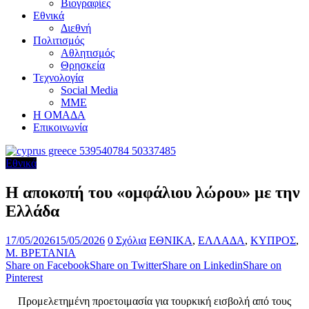
Βιογραφίες
Εθνικά
Διεθνή
Πολιτισμός
Αθλητισμός
Θρησκεία
Τεχνολογία
Social Media
ΜΜΕ
Η ΟΜΑΔΑ
Επικοινωνία
Εθνικά
Η αποκοπή του «ομφάλιου λώρου» με την
Ελλάδα
17/05/2026
15/05/2026
0 Σχόλια
ΕΘΝΙΚΑ
,
ΕΛΛΑΔΑ
,
ΚΥΠΡΟΣ
,
Μ. ΒΡΕΤΑΝΙΑ
Share on Facebook
Share on Twitter
Share on Linkedin
Share on
Pinterest
Προμελετημένη προετοιμασία για τουρκική εισβολή από τους