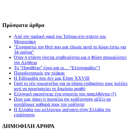
Πρόσφατα άρθρα
Από την παιδική χαρά του Τσίπρα στη στάχτη του
Μητσοτάκη
“Ευχαριστώ τον Θεό που μας έδωσε αυτό το δώρο έστω για
34 χρόνια”
Όταν η στάχτη γίνεται σταθερότητα και η Φύση αποκαλύπτει
την Αλήθεια
Το “Πανάθλιο” έργο και οι… “Ελληναράδες”!
Προοδευτισμός της πλάκας
Η Εβδομάδα που δεν μας Είπαν XXVIII
Γιατί το νέο νομοσχέδιο για τα ύδατα επιβαρύνει τους πολίτες
αντί να προστατεύει το δημόσιο αγαθό
Ελληνική οικογένεια: ένα στοιχείο του παρελθόντος (!)
Πριν μας πάρει η προπέλα της κυβέρνησης αξίζει να
κοιτάξουμε καθαρά προς τον ορίζοντα
Η Ελλάδα του μέλλοντος απέναντι στην Ελλάδα της
επιδότησης
ΔΗΜΟΦΙΛΗ ΑΡΘΡΑ