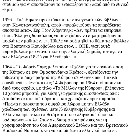
σταθμού για ν’ αποσπάσουν το ενδιαφέρον του λαού από το εθνικό
θέμα…
1956 – Σκέφθηκαν την εκτύπωση των αναγνωστικών βιβλίων…
στην Κωνσταντινούπολη, αφού «παραλειφθούν τα απαράδεκτα
αποσπάσματα». Σερ Τζον Χάρντινγκ: «Δεν πρέπει να επιτραπεί
στους Έλληνες δασκάλους να συνεχίσουν να δηλητηριάζουν τα
μυαλά των μαθητών…». Ήθελε να συζητηθεί το θέμα των βιβλίων
στο Βρετανικό Κοινοβούλιο και στον… ΟΗΕ, γιατί αυτά
«προέβαλλαν με έντονο τρόπο την ελληνική Σημαία, τον αγώνα
των Ελλήνων (1821) για Ελευθερία…».
1964 – Το Φόρεϊν Όφις μελετούσε «Σχέδιο για την ανασύσταση
της Κύπρου σε ένα Ομοσπονδιακό Κράτος», εξετάζοντας την
πιθανότητα διαχωρισμού της Κύπρου σε «Greek and Turkish
constituent states» και στις 14 Φεβρουαρίου 1964 ετοίμασαν και
δικό τους σχέδιο, με τίτλο «Το Μέλλον της Κύπρου», βλέποντας
10 χρόνια μπροστά, για λύση γεωγραφικής ομοσπονδίας όπως
ζητούσαν έκτοτε οι Τούρκοι… και χρειαζόταν προετοιμασία.
«Πρώτα η αποκοπή του ομφάλιου λώρου με την Ελλάδα,
χαλάρωση των σχέσεων μεταξύ ελληνικής Κυβέρνησης και
Ελληνοκυπρίων και επίθεση κατά του ελληνικού Τύπου και
ραδιοφώνου» κ.λπ. Στον σχεδιασμό και πρόνοιες για τη
χρησιμοποίηση του 6ου Αμερικανικού Στόλου και του Βρετανικού
Βασιλικού Ναυτικού, για να εμπόδιζαν τα ελληνικά πλοία εις