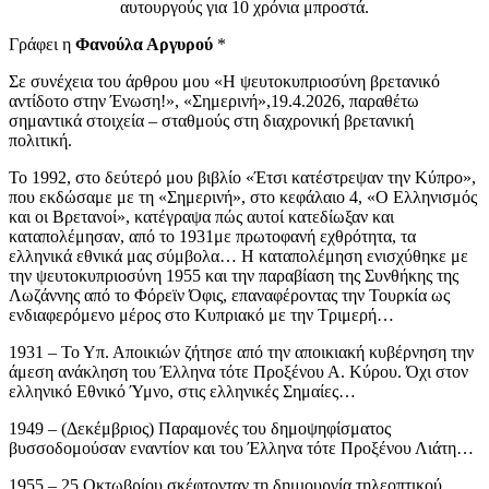
αυτουργούς για 10 χρόνια μπροστά.
Γράφει η
Φανούλα Αργυρού
*
Σε συνέχεια του άρθρου μου «Η ψευτοκυπριοσύνη βρετανικό
αντίδοτο στην Ένωση!», «Σημερινή»,19.4.2026, παραθέτω
σημαντικά στοιχεία – σταθμούς στη διαχρονική βρετανική
πολιτική.
Το 1992, στο δεύτερό μου βιβλίο «Έτσι κατέστρεψαν την Κύπρο»,
που εκδώσαμε με τη «Σημερινή», στο κεφάλαιο 4, «Ο Ελληνισμός
και οι Βρετανοί», κατέγραψα πώς αυτοί κατεδίωξαν και
καταπολέμησαν, από το 1931με πρωτοφανή εχθρότητα, τα
ελληνικά εθνικά μας σύμβολα… Η καταπολέμηση ενισχύθηκε με
την ψευτοκυπριοσύνη 1955 και την παραβίαση της Συνθήκης της
Λωζάννης από το Φόρεϊν Όφις, επαναφέροντας την Τουρκία ως
ενδιαφερόμενο μέρος στο Κυπριακό με την Τριμερή…
1931 – Το Υπ. Αποικιών ζήτησε από την αποικιακή κυβέρνηση την
άμεση ανάκληση του Έλληνα τότε Προξένου Α. Κύρου. Όχι στον
ελληνικό Εθνικό Ύμνο, στις ελληνικές Σημαίες…
1949 – (Δεκέμβριος) Παραμονές του δημοψηφίσματος
βυσσοδομούσαν εναντίον και του Έλληνα τότε Προξένου Λιάτη…
1955 – 25 Οκτωβρίου σκέφτονταν τη δημιουργία τηλεοπτικού