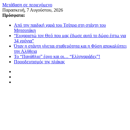
Μετάβαση σε περιεχόμενο
Παρασκευή, 7 Αυγούστου, 2026
Πρόσφατα:
Από την παιδική χαρά του Τσίπρα στη στάχτη του
Μητσοτάκη
“Ευχαριστώ τον Θεό που μας έδωσε αυτό το δώρο έστω για
34 χρόνια”
Όταν η στάχτη γίνεται σταθερότητα και η Φύση αποκαλύπτει
την Αλήθεια
Το “Πανάθλιο” έργο και οι… “Ελληναράδες”!
Προοδευτισμός της πλάκας