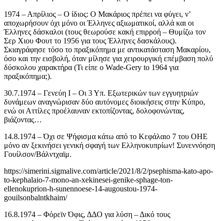
1974 – Απρίλιος – Ο ίδιος: Ο Μακάριος πρέπει να φύγει, ν’
αποχωρήσουν όχι μόνο οι Έλληνες αξιωματικοί, αλλά και οι
Έλληνες δάσκαλοι (τους θεωρούσε κακή επιρροή – Θυμίζω τον
Σερ Χιου Φουτ το 1956 για τους Έλληνες δασκάλους).
Σκιαγράφησε τόσο το πραξικόπημα με αντικατάσταση Μακαρίου,
όσο και την εισβολή, όταν μίλησε για χειρουργική επέμβαση πολύ
δύσκολου χαρακτήρα (Τι είπε ο Wade-Gery to 1964 για
πραξικόπημα;).
30.7.1974 – Γενεύη Ι – Οι 3 Υπ. Εξωτερικών των εγγυητριών
δυνάμεων αναγνώρισαν δύο αυτόνομες διοικήσεις στην Κύπρο,
ενώ οι Αττίλες προέλαυναν εκτοπίζοντας, δολοφονώντας,
βιάζοντας…
14.8.1974 – Όχι σε Ψήφισμα κάτω από το Κεφάλαιο 7 του ΟΗΕ
μόνο αν ξεκινήσει γενική σφαγή των Ελληνοκυπρίων! Συνεννόηση
Γουίλσον/Βάλντχαϊμ.
https://simerini.sigmalive.com/article/2021/8/2/psephisma-kato-apo-
to-kephalaio-7-mono-an-xekinesei-genike-sphage-ton-
ellenokuprion-h-sunennoese-14-augoustou-1974-
gouilsonbalntkhaim/
16.8.1974 – Φόρεϊν Όφις, ΔΔΟ για λύση – Δικό τους