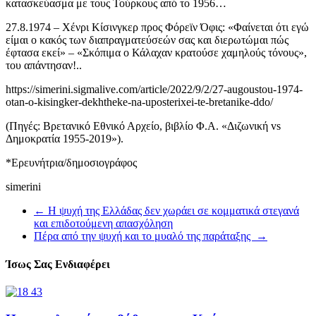
κατασκεύασμα με τους Τούρκους από το 1956…
27.8.1974 – Χένρι Κίσινγκερ προς Φόρεϊν Όφις: «Φαίνεται ότι εγώ
είμαι ο κακός των διαπραγματεύσεών σας και διερωτώμαι πώς
έφτασα εκεί» – «Σκόπιμα ο Κάλαχαν κρατούσε χαμηλούς τόνους»,
του απάντησαν!..
https://simerini.sigmalive.com/article/2022/9/2/27-augoustou-1974-
otan-o-kisingker-dekhtheke-na-uposterixei-te-bretanike-ddo/
(Πηγές: Βρετανικό Εθνικό Αρχείο, βιβλίο Φ.Α. «Διζωνική vs
Δημοκρατία 1955-2019»).
*Ερευνήτρια/δημοσιογράφος
simerini
←
Η ψυχή της Ελλάδας δεν χωράει σε κομματικά στεγανά
και επιδοτούμενη απασχόληση
Πέρα από την ψυχή και το μυαλό της παράταξης
→
Ίσως Σας Ενδιαφέρει