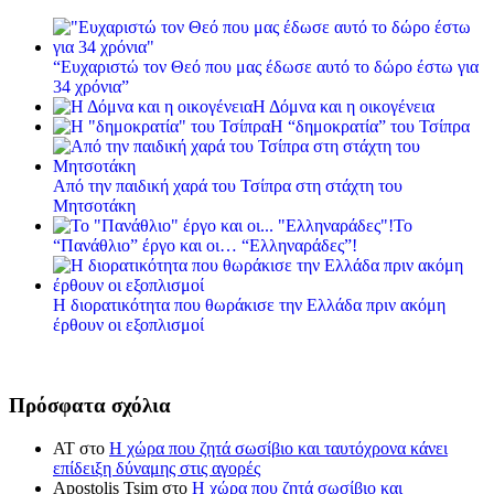
“Ευχαριστώ τον Θεό που μας έδωσε αυτό το δώρο έστω για
34 χρόνια”
Η Δόμνα και η οικογένεια
Η “δημοκρατία” του Τσίπρα
Από την παιδική χαρά του Τσίπρα στη στάχτη του
Μητσοτάκη
Το
“Πανάθλιο” έργο και οι… “Ελληναράδες”!
Η διορατικότητα που θωράκισε την Ελλάδα πριν ακόμη
έρθουν οι εξοπλισμοί
Πρόσφατα σχόλια
ΑΤ
στο
Η χώρα που ζητά σωσίβιο και ταυτόχρονα κάνει
επίδειξη δύναμης στις αγορές
Apostolis Tsim
στο
Η χώρα που ζητά σωσίβιο και