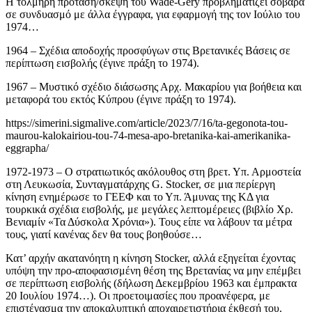
Η τολμηρή πρόταση/σκέψη του Wade-Gery προβληματίζει σοβαρά
σε συνδυασμό με άλλα έγγραφα, για εφαρμογή της τον Ιούλιο του
1974…
1964 – Σχέδια αποδοχής προσφύγων στις Βρετανικές Βάσεις σε
περίπτωση εισβολής (έγινε πράξη το 1974).
1967 – Μυστικό σχέδιο διάσωσης Αρχ. Μακαρίου για βοήθεια και
μεταφορά του εκτός Κύπρου (έγινε πράξη το 1974).
https://simerini.sigmalive.com/article/2023/7/16/ta-gegonota-tou-
maurou-kalokairiou-tou-74-mesa-apo-bretanika-kai-amerikanika-
eggrapha/
1972-1973 – Ο στρατιωτικός ακόλουθος στη βρετ. Υπ. Αρμοστεία
στη Λευκωσία, Συνταγματάρχης G. Stocker, σε μια περίεργη
κίνηση ενημέρωσε το ΓΕΕΦ και το Υπ. Άμυνας της ΚΔ για
τουρκικά σχέδια εισβολής, με μεγάλες λεπτομέρειες (βιβλίο Χρ.
Βενιαμίν «Τα Δύσκολα Χρόνια»). Τους είπε να λάβουν τα μέτρα
τους, γιατί κανένας δεν θα τους βοηθούσε…
Κατ’ αρχήν ακατανόητη η κίνηση Stocker, αλλά εξηγείται έχοντας
υπόψη την προ-αποφασισμένη θέση της Βρετανίας να μην επέμβει
σε περίπτωση εισβολής (δήλωση Δεκεμβρίου 1963 και έμπρακτα
20 Ιουλίου 1974…). Οι προετοιμασίες που προανέφερα, με
επιστέγασμα την αποκαλυπτική αποχαιρετιστήρια έκθεσή του.