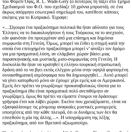
του Φόρεϊν Όφις, R. L. Wade-Gery (ο δεύτερος τη τάξει στο Τμήμα
Σχεδιασμού του Φ.Ο. που σχεδίαζε 10 χρόνια μπροστά), σε ένα
άκρως απόρρητο εσωτερικό σημείωμά του, κατέθεσε κάποιες
σκέψεις για το Κυπριακό. Έγραψε:
«…Σίγουρα ένα πραξικόπημα πολιτικά θα ήταν αδύνατο για τους
Έλληνες να το δικαιολογήσουν ή τους Τούρκους να το ανεχτούν,
εάν φαινόταν ότι προερχόταν από μια επίσημη και δημόσια
συμφωνία στη Γενεύη. Όμως, μπορεί να έλθει η στιγμή κατά την
οποία ένα επιτυχημένο πραξικόπημα μπορεί ν’ ανοίξει τον δρόμο
για μια πραγματική λύση, αν ελάμβανε χώραν βάσει μιας
παρασκηνιακής και μυστικής μισο-συμφωνίας στη Γενεύη. Η
δυσκολία θα ήταν να κρατηθεί η ελληνο-τουρκική στρατιωτική
δράση από το να βγει εκτός ελέγχου μέσα στην υψηλά φορτισμένη
συναισθηματική ατμόσφαιρα που θα δημιουργηθεί… Αυτό μπορεί
να γίνει κατορθωτό μόνο αν έχουμε χέρι εμείς και οι Αμερικανοί.
Εμείς δεν πρέπει να γνωρίζουμε προκαταβολικώς τίποτα για το
πραξικόπημα (θα είναι πραγματικά πολύ ανεπιθύμητο αν
γνωρίζαμε), όμως θα πρέπει να είμαστε έτοιμοι να δράσουμε
γρήγορα έτσι και λάβει χώραν. Εκείνο που χρειαζόμαστε, είναι να
εξασφαλίσουμε τις μίνιμουμ αναγκαίες μυστικές μονομερείς
υποσχέσεις από την κάθε πλευρά, ότι οι δυνάμεις των δεν θα
επιτεθούν η μία της άλλης…». Η υπογράμμιση της λέξης
πραξικόπημα, από τον Βρετανό αξιωματούχο.