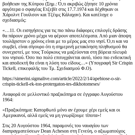
βοήθειαν της Κύπρου (Σημ.: Ό,τι ακριβώς ζήτησε 10 χρόνια
αργότερα ο σφαγέας Ετζεβίτ στις 17.7.1974 και δέχθηκαν οι
Χάρολντ Γουίλσον και Τζέιμς Κάλαχαν). Και κατέληγε ο
σχεδιασμός:
«…11. Οι εισηγήσεις για τις πιο πάνω διάφορες επιλογές δράσης
θα πάρουν χρόνο μέχρι να φέρουν αποτελέσματα. Από μιαν άποψη
τουλάχιστον ο χρόνος είναι με το μέρος μας στο νησί. Ό,τι και να
συμβεί, είναι σίγουρο ότι η σημερινή μετακίνηση πληθυσμού θα
συνεχιστεί, με τους Tούρκους να μαζεύονται στη βόρεια πλευρά
του νησιού. Όσο πιο πολύ επιτυγχάνεται αυτό, τόσο πιο ενδεικτική
και αποδεκτή θα είναι η λύση του είδους…» (Υπογραφή Sir Crispin
Tickell, επικεφαλής του Τμ. Σχεδιασμού Φ.Ο).
https://simerini.sigmalive.com/article/2022/2/14/apebiose-o-sir-
crispin-tickell-ek-ton-protergaton-tes-dikhotomeses/
Αναφορά σε μελλοντικό πραξικόπημα σε έγγραφο Αυγούστου
1964:
«Πραξικόπημα: Κατορθωτό μόνο αν έχουμε χέρι εμείς και οι
Αμερικανοί, αλλά εμείς να μη γνωρίζουμε τίποτα»!
Στις 20 Αυγούστου 1964, παραμονές του ναυαγίου των
διαπραγματεύσεων Dean Acheson στη Γενεύη, ο αξιωματούχος