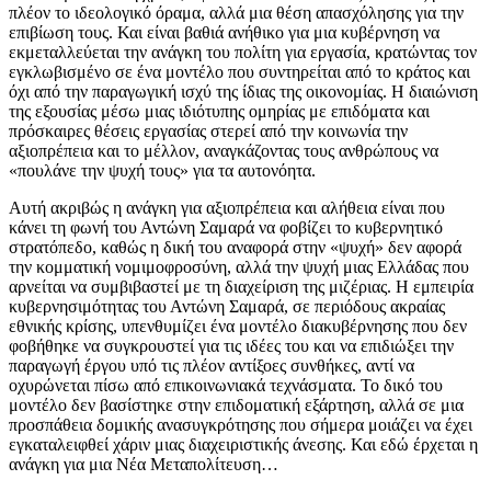
πλέον το ιδεολογικό όραμα, αλλά μια θέση απασχόλησης για την
επιβίωση τους. Και είναι βαθιά ανήθικο για μια κυβέρνηση να
εκμεταλλεύεται την ανάγκη του πολίτη για εργασία, κρατώντας τον
εγκλωβισμένο σε ένα μοντέλο που συντηρείται από το κράτος και
όχι από την παραγωγική ισχύ της ίδιας της οικονομίας. Η διαιώνιση
της εξουσίας μέσω μιας ιδιότυπης ομηρίας με επιδόματα και
πρόσκαιρες θέσεις εργασίας στερεί από την κοινωνία την
αξιοπρέπεια και το μέλλον, αναγκάζοντας τους ανθρώπους να
«πουλάνε την ψυχή τους» για τα αυτονόητα.
Αυτή ακριβώς η ανάγκη για αξιοπρέπεια και αλήθεια είναι που
κάνει τη φωνή του Αντώνη Σαμαρά να φοβίζει το κυβερνητικό
στρατόπεδο, καθώς η δική του αναφορά στην «ψυχή» δεν αφορά
την κομματική νομιμοφροσύνη, αλλά την ψυχή μιας Ελλάδας που
αρνείται να συμβιβαστεί με τη διαχείριση της μιζέριας. Η εμπειρία
κυβερνησιμότητας του Αντώνη Σαμαρά, σε περιόδους ακραίας
εθνικής κρίσης, υπενθυμίζει ένα μοντέλο διακυβέρνησης που δεν
φοβήθηκε να συγκρουστεί για τις ιδέες του και να επιδιώξει την
παραγωγή έργου υπό τις πλέον αντίξοες συνθήκες, αντί να
οχυρώνεται πίσω από επικοινωνιακά τεχνάσματα. Το δικό του
μοντέλο δεν βασίστηκε στην επιδοματική εξάρτηση, αλλά σε μια
προσπάθεια δομικής ανασυγκρότησης που σήμερα μοιάζει να έχει
εγκαταλειφθεί χάριν μιας διαχειριστικής άνεσης. Και εδώ έρχεται η
ανάγκη για μια Νέα Μεταπολίτευση…