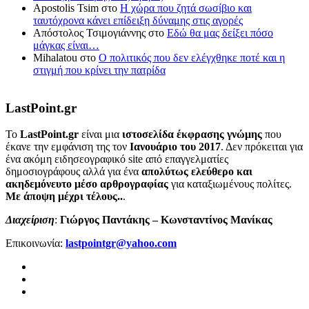
Apostolis Tsim
στο
Η χώρα που ζητά σωσίβιο και
ταυτόχρονα κάνει επίδειξη δύναμης στις αγορές
Απόστολος Τσιμογιάννης
στο
Εδώ θα μας δείξει πόσο
μάγκας είναι…
Mihalatou
στο
Ο πολιτικός που δεν ελέγχθηκε ποτέ και η
στιγμή που κρίνει την πατρίδα
LastPoint.gr
To
LastPoint.gr
είναι μια
ιστοσελίδα έκφρασης γνώμης
που
έκανε την εμφάνιση της τον
Ιανουάριο του 2017
. Δεν πρόκειται για
ένα ακόμη ειδησεογραφικό site από επαγγελματίες
δημοσιογράφους αλλά για ένα
απολύτως ελεύθερο και
ακηδεμόνευτο μέσο αρθρογραφίας
για καταξιωμένους πολίτες.
Με άποψη μέχρι τέλους..
.
Διαχείριση
:
Γιώργος Παντάκης – Κωνσταντίνος Μανίκας
Επικοινωνία:
lastpointgr@yahoo.com