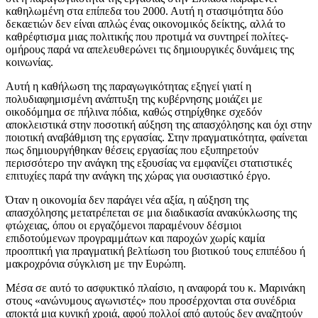
καθηλωμένη στα επίπεδα του 2000. Αυτή η στασιμότητα δύο
δεκαετιών δεν είναι απλώς ένας οικονομικός δείκτης, αλλά το
καθρέφτισμα μιας πολιτικής που προτιμά να συντηρεί πολίτες-
ομήρους παρά να απελευθερώνει τις δημιουργικές δυνάμεις της
κοινωνίας.
Αυτή η καθήλωση της παραγωγικότητας εξηγεί γιατί η
πολυδιαφημισμένη ανάπτυξη της κυβέρνησης μοιάζει με
οικοδόμημα σε πήλινα πόδια, καθώς στηρίχθηκε σχεδόν
αποκλειστικά στην ποσοτική αύξηση της απασχόλησης και όχι στην
ποιοτική αναβάθμιση της εργασίας. Στην πραγματικότητα, φαίνεται
πως δημιουργήθηκαν θέσεις εργασίας που εξυπηρετούν
περισσότερο την ανάγκη της εξουσίας να εμφανίζει στατιστικές
επιτυχίες παρά την ανάγκη της χώρας για ουσιαστικό έργο.
Όταν η οικονομία δεν παράγει νέα αξία, η αύξηση της
απασχόλησης μετατρέπεται σε μια διαδικασία ανακύκλωσης της
φτώχειας, όπου οι εργαζόμενοι παραμένουν δέσμιοι
επιδοτούμενων προγραμμάτων και παροχών χωρίς καμία
προοπτική για πραγματική βελτίωση του βιοτικού τους επιπέδου ή
μακροχρόνια σύγκλιση με την Ευρώπη.
Μέσα σε αυτό το ασφυκτικό πλαίσιο, η αναφορά του κ. Μαρινάκη
στους «ανώνυμους αγωνιστές» που προσέρχονται στα συνέδρια
αποκτά μια κυνική χροιά, αφού πολλοί από αυτούς δεν αναζητούν