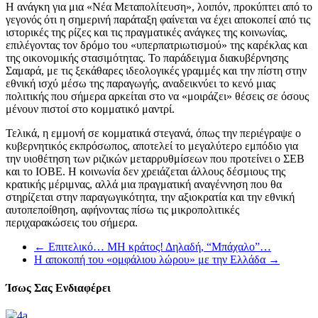
Η ανάγκη για μια «Νέα Μεταπολίτευση», λοιπόν, προκύπτει από το
γεγονός ότι η σημερινή παράταξη φαίνεται να έχει αποκοπεί από τις
ιστορικές της ρίζες και τις πραγματικές ανάγκες της κοινωνίας,
επιλέγοντας τον δρόμο του «υπερπατριωτισμού» της καρέκλας και
της οικονομικής στασιμότητας. Το παράδειγμα διακυβέρνησης
Σαμαρά, με τις ξεκάθαρες ιδεολογικές γραμμές και την πίστη στην
εθνική ισχύ μέσω της παραγωγής, αναδεικνύει το κενό μιας
πολιτικής που σήμερα αρκείται στο να «μοιράζει» θέσεις σε όσους
μένουν πιστοί στο κομματικό μαντρί.
Τελικά, η εμμονή σε κομματικά στεγανά, όπως την περιέγραψε ο
κυβερνητικός εκπρόσωπος, αποτελεί το μεγαλύτερο εμπόδιο για
την υιοθέτηση των ριζικών μεταρρυθμίσεων που προτείνει ο ΣΕΒ
και το ΙΟΒΕ. Η κοινωνία δεν χρειάζεται άλλους δέσμιους της
κρατικής μέριμνας, αλλά μια πραγματική αναγέννηση που θα
στηρίζεται στην παραγωγικότητα, την αξιοκρατία και την εθνική
αυτοπεποίθηση, αφήνοντας πίσω τις μικροπολιτικές
περιχαρακώσεις του σήμερα.
←
Επιτελικό… ΜΗ κράτος! Δηλαδή, “Μπάχαλο”…
Η αποκοπή του «ομφάλιου λώρου» με την Ελλάδα
→
Ίσως Σας Ενδιαφέρει