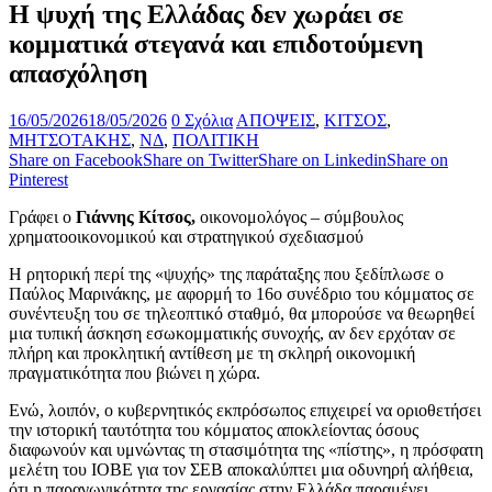
Η ψυχή της Ελλάδας δεν χωράει σε
κομματικά στεγανά και επιδοτούμενη
απασχόληση
16/05/2026
18/05/2026
0 Σχόλια
ΑΠΟΨΕΙΣ
,
ΚΙΤΣΟΣ
,
ΜΗΤΣΟΤΑΚΗΣ
,
ΝΔ
,
ΠΟΛΙΤΙΚΗ
Share on Facebook
Share on Twitter
Share on Linkedin
Share on
Pinterest
Γράφει ο
Γιάννης Κίτσος,
οικονομολόγος – σύμβουλος
χρηματοοικονομικού και στρατηγικού σχεδιασμού
Η ρητορική περί της «ψυχής» της παράταξης που ξεδίπλωσε ο
Παύλος Μαρινάκης, με αφορμή το 16ο συνέδριο του κόμματος σε
συνέντευξη του σε τηλεοπτικό σταθμό, θα μπορούσε να θεωρηθεί
μια τυπική άσκηση εσωκομματικής συνοχής, αν δεν ερχόταν σε
πλήρη και προκλητική αντίθεση με τη σκληρή οικονομική
πραγματικότητα που βιώνει η χώρα.
Ενώ, λοιπόν, ο κυβερνητικός εκπρόσωπος επιχειρεί να οριοθετήσει
την ιστορική ταυτότητα του κόμματος αποκλείοντας όσους
διαφωνούν και υμνώντας τη στασιμότητα της «πίστης», η πρόσφατη
μελέτη του ΙΟΒΕ για τον ΣΕΒ αποκαλύπτει μια οδυνηρή αλήθεια,
ότι η παραγωγικότητα της εργασίας στην Ελλάδα παραμένει