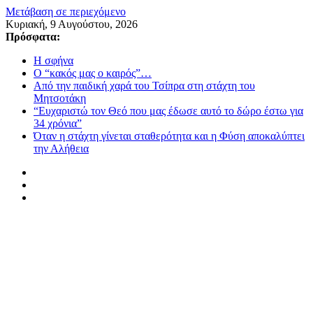
Μετάβαση σε περιεχόμενο
Κυριακή, 9 Αυγούστου, 2026
Πρόσφατα:
Η σφήνα
Ο “κακός μας ο καιρός”…
Από την παιδική χαρά του Τσίπρα στη στάχτη του
Μητσοτάκη
“Ευχαριστώ τον Θεό που μας έδωσε αυτό το δώρο έστω για
34 χρόνια”
Όταν η στάχτη γίνεται σταθερότητα και η Φύση αποκαλύπτει
την Αλήθεια