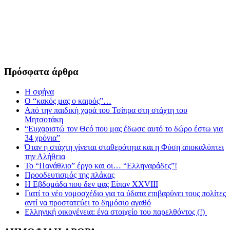
Πρόσφατα άρθρα
Η σφήνα
Ο “κακός μας ο καιρός”…
Από την παιδική χαρά του Τσίπρα στη στάχτη του
Μητσοτάκη
“Ευχαριστώ τον Θεό που μας έδωσε αυτό το δώρο έστω για
34 χρόνια”
Όταν η στάχτη γίνεται σταθερότητα και η Φύση αποκαλύπτει
την Αλήθεια
Το “Πανάθλιο” έργο και οι… “Ελληναράδες”!
Προοδευτισμός της πλάκας
Η Εβδομάδα που δεν μας Είπαν XXVIII
Γιατί το νέο νομοσχέδιο για τα ύδατα επιβαρύνει τους πολίτες
αντί να προστατεύει το δημόσιο αγαθό
Ελληνική οικογένεια: ένα στοιχείο του παρελθόντος (!)