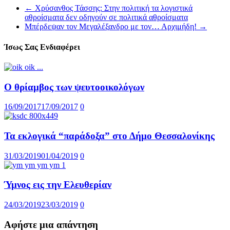
←
Χρύσανθος Τάσσης: Στην πολιτική τα λογιστικά
αθροίσματα δεν οδηγούν σε πολιτικά αθροίσματα
Μπέρδεψαν τον Μεγαλέξανδρο με τον… Αρχιμήδη!
→
Ίσως Σας Ενδιαφέρει
Ο θρίαμβος των ψευτοοικολόγων
16/09/2017
17/09/2017
0
Τα εκλογικά “παράδοξα” στο Δήμο Θεσσαλονίκης
31/03/2019
01/04/2019
0
Ύμνος εις την Ελευθερίαν
24/03/2019
23/03/2019
0
Αφήστε μια απάντηση