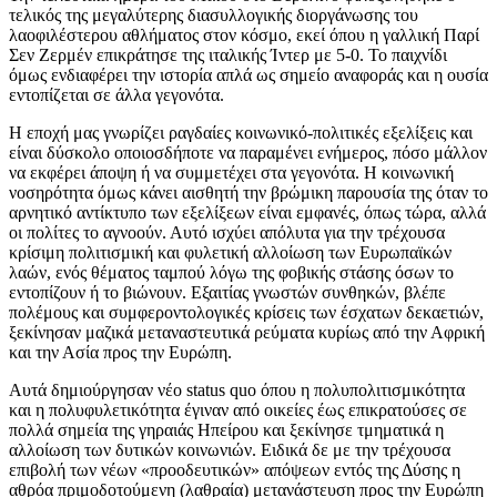
τελικός της μεγαλύτερης διασυλλογικής διοργάνωσης του
λαοφιλέστερου αθλήματος στον κόσμο, εκεί όπου η γαλλική Παρί
Σεν Ζερμέν επικράτησε της ιταλικής Ίντερ με 5-0. Το παιχνίδι
όμως ενδιαφέρει την ιστορία απλά ως σημείο αναφοράς και η ουσία
εντοπίζεται σε άλλα γεγονότα.
Η εποχή μας γνωρίζει ραγδαίες κοινωνικό-πολιτικές εξελίξεις και
είναι δύσκολο οποιοσδήποτε να παραμένει ενήμερος, πόσο μάλλον
να εκφέρει άποψη ή να συμμετέχει στα γεγονότα. Η κοινωνική
νοσηρότητα όμως κάνει αισθητή την βρώμικη παρουσία της όταν το
αρνητικό αντίκτυπο των εξελίξεων είναι εμφανές, όπως τώρα, αλλά
οι πολίτες το αγνοούν. Αυτό ισχύει απόλυτα για την τρέχουσα
κρίσιμη πολιτισμική και φυλετική αλλοίωση των Ευρωπαϊκών
λαών, ενός θέματος ταμπού λόγω της φοβικής στάσης όσων το
εντοπίζουν ή το βιώνουν. Εξαιτίας γνωστών συνθηκών, βλέπε
πολέμους και συμφεροντολογικές κρίσεις των έσχατων δεκαετιών,
ξεκίνησαν μαζικά μεταναστευτικά ρεύματα κυρίως από την Αφρική
και την Ασία προς την Ευρώπη.
Αυτά δημιούργησαν νέο status quo όπου η πολυπολιτισμικότητα
και η πολυφυλετικότητα έγιναν από οικείες έως επικρατούσες σε
πολλά σημεία της γηραιάς Ηπείρου και ξεκίνησε τμηματικά η
αλλοίωση των δυτικών κοινωνιών. Ειδικά δε με την τρέχουσα
επιβολή των νέων «προοδευτικών» απόψεων εντός της Δύσης η
αθρόα πριμοδοτούμενη (λαθραία) μετανάστευση προς την Ευρώπη