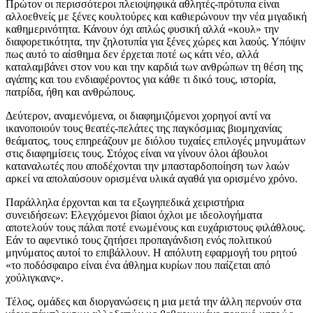
Πρώτον οι περισσότεροι πλειοψηφικά αθλητές-πρότυπα είναι
αλλοεθνείς με ξένες κουλτούρες και καθιερώνουν την νέα μιγαδική
καθημερινότητα. Κάνουν όχι απλώς φυσική αλλά «κουλ» την
διαφορετικότητα, την ζηλοτυπία για ξένες χώρες και λαούς. Υπόψιν
πως αυτό το αίσθημα δεν έρχεται ποτέ ως κάτι νέο, αλλά
καταλαμβάνει στον νου και την καρδιά των ανθρώπων τη θέση της
αγάπης και του ενδιαφέροντος για κάθε τι δικό τους, ιστορία,
πατρίδα, ήθη και ανθρώπους.
Δεύτερον, αναμενόμενα, οι διαφημιζόμενοι χορηγοί αντί να
ικανοποιούν τους θεατές-πελάτες της παγκόσμιας βιομηχανίας
θεάματος, τους επηρεάζουν με διόλου τυχαίες επιλογές μηνυμάτων
στις διαφημίσεις τους. Στόχος είναι να γίνουν όλοι άβουλοι
καταναλωτές που αποδέχονται την μπασταρδοποίηση των λαών
αρκεί να απολαύσουν ορισμένα υλικά αγαθά για ορισμένο χρόνο.
Παράλληλα έρχονται και τα εξωγηπεδικά χειριστήρια
συνειδήσεων: Ελεγχόμενοι βίαιοι όχλοι με ιδεολογήματα
αποτελούν τους πάλαι ποτέ ενωμένους και ευχάριστους φιλάθλους.
Εάν το αφεντικό τους ζητήσει προπαγάνδιση ενός πολιτικού
μηνύματος αυτοί το επιβάλλουν. Η απόλυτη εφαρμογή του ρητού
«το ποδόσφαιρο είναι ένα άθλημα κυρίων που παίζεται από
χούλιγκανς».
Τέλος, ομάδες και διοργανώσεις η μια μετά την άλλη περνούν στα