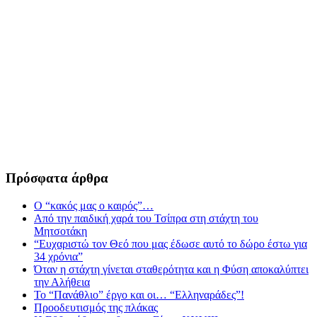
Πρόσφατα άρθρα
Ο “κακός μας ο καιρός”…
Από την παιδική χαρά του Τσίπρα στη στάχτη του
Μητσοτάκη
“Ευχαριστώ τον Θεό που μας έδωσε αυτό το δώρο έστω για
34 χρόνια”
Όταν η στάχτη γίνεται σταθερότητα και η Φύση αποκαλύπτει
την Αλήθεια
Το “Πανάθλιο” έργο και οι… “Ελληναράδες”!
Προοδευτισμός της πλάκας