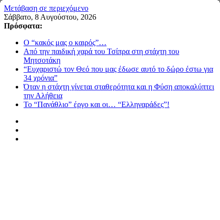
Μετάβαση σε περιεχόμενο
Σάββατο, 8 Αυγούστου, 2026
Πρόσφατα:
Ο “κακός μας ο καιρός”…
Από την παιδική χαρά του Τσίπρα στη στάχτη του
Μητσοτάκη
“Ευχαριστώ τον Θεό που μας έδωσε αυτό το δώρο έστω για
34 χρόνια”
Όταν η στάχτη γίνεται σταθερότητα και η Φύση αποκαλύπτει
την Αλήθεια
Το “Πανάθλιο” έργο και οι… “Ελληναράδες”!