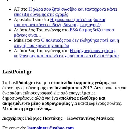
ΑΤ
στο
Η χώρα που ζητά σωσίβιο και ταυτόχρονα κάνει
επίδειξη δύναμης στις αγορές
Apostolis Tsim
στο
Η χώρα που ζητά σωσίβιο και
ταυτόχρονα κάνει επίδειξη δύναμης στις αγορές
Απόστολος Τσιμογιάννης
στο
Εδώ θα μας δείξει πόσο
μάγκας είναι…
Mihalatou
στο
Ο πολιτικός που δεν ελέγχθηκε ποτέ και η
στιγμή που κρίνει την πατρίδα
Απόστολος Τσιμογιάννης
στο
Η αμήχανη απάντηση της
κυβέρνησης και τα κενά επιχειρήματα στα εθνικά θέματα
LastPoint.gr
To
LastPoint.gr
είναι μια
ιστοσελίδα έκφρασης γνώμης
που
έκανε την εμφάνιση της τον
Ιανουάριο του 2017
. Δεν πρόκειται για
ένα ακόμη ειδησεογραφικό site από επαγγελματίες
δημοσιογράφους αλλά για ένα
απολύτως ελεύθερο και
ακηδεμόνευτο μέσο αρθρογραφίας
για καταξιωμένους πολίτες.
Με άποψη μέχρι τέλους..
.
Διαχείριση
:
Γιώργος Παντάκης – Κωνσταντίνος Μανίκας
Επικοινωνία:
lastpointgr@yahoo.com