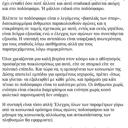
έχει ενταθεί όσο ποτέ άλλοτε και αυτό σταδιακά φαίνεται ακόμη
και στο ποδόσφαιρο. Ή μάλλον ειδικά στο ποδόσφαιρο.
Βλέπετε το ποδόσφαιρο είναι ο λεγόμενος «βασιλιάς των σπορ»,
δισεκατομμύρια άνθρωποι παρακολουθούν αγώνες και η
επικράτηση σε τομείς σχετικούς με αυτό, εντός και εκτός γηπέδου,
είναι δείγμα εξουσίας ενώ ο έλεγχος των αγώνων του συνεπάγεται
εξουσία. Η υποταγή του αντιπάλου είναι υπαρξιακή ανωτερότητα,
για τους οπαδούς λόγω αισθήματος αλλά για τους
παρατρεχάμενους λόγω συμφερόντων.
Όλοι χρειάζονται μια καλή βιτρίνα στον κόσμο και ο αθλητισμός
προσφέρεται ποικιλοτρόπως για αυτό, είτε σε ατομικό είτε σε
πολιτικό επίπεδο. Και τώρα να, η ομοιογένεια των κοινωνιών της
Δύσης αποτελεί εμπόδιο για ορισμένους ισχυρούς, πρέπει -όπως
και γίνεται- να εξαλειφθεί με κάθε μέσο, και πράγματι για κάτι
τέτοιο το ποδόσφαιρο είναι το καλύτερο μέσο. Οι άνθρωποι χωρίς
ενότητα είναι εύκολα διαχειρίσιμοι και ενότητα χωρίς κοινό
φυλετικό παρονομαστή δεν υπάρχει.
Η συνταγή είναι τόσο απλή: Έλεγχος όλων των παραμέτρων γύρω
από τα κοινωνικά ορόσημα όπως αγώνες ποδοσφαίρου και το
μήνυμα της κοινωνικής αλλοίωσης και αντικατάστασης των
πληθυσμών θα εφαρμοστεί.