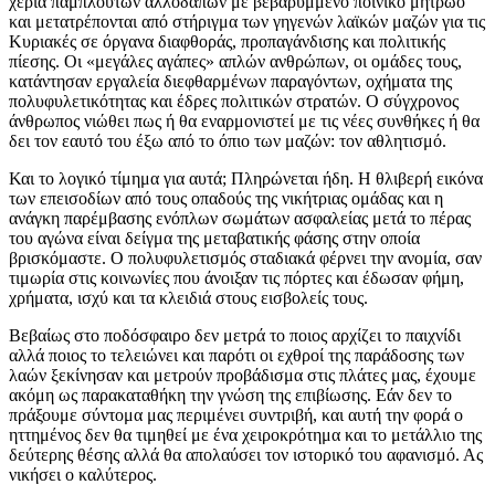
χέρια πάμπλουτων αλλοδαπών με βεβαρυμμένο ποινικό μητρώο
και μετατρέπονται από στήριγμα των γηγενών λαϊκών μαζών για τις
Κυριακές σε όργανα διαφθοράς, προπαγάνδισης και πολιτικής
πίεσης. Οι «μεγάλες αγάπες» απλών ανθρώπων, οι ομάδες τους,
κατάντησαν εργαλεία διεφθαρμένων παραγόντων, οχήματα της
πολυφυλετικότητας και έδρες πολιτικών στρατών. Ο σύγχρονος
άνθρωπος νιώθει πως ή θα εναρμονιστεί με τις νέες συνθήκες ή θα
δει τον εαυτό του έξω από το όπιο των μαζών: τον αθλητισμό.
Και το λογικό τίμημα για αυτά; Πληρώνεται ήδη. Η θλιβερή εικόνα
των επεισοδίων από τους οπαδούς της νικήτριας ομάδας και η
ανάγκη παρέμβασης ενόπλων σωμάτων ασφαλείας μετά το πέρας
του αγώνα είναι δείγμα της μεταβατικής φάσης στην οποία
βρισκόμαστε. Ο πολυφυλετισμός σταδιακά φέρνει την ανομία, σαν
τιμωρία στις κοινωνίες που άνοιξαν τις πόρτες και έδωσαν φήμη,
χρήματα, ισχύ και τα κλειδιά στους εισβολείς τους.
Βεβαίως στο ποδόσφαιρο δεν μετρά το ποιος αρχίζει το παιχνίδι
αλλά ποιος το τελειώνει και παρότι οι εχθροί της παράδοσης των
λαών ξεκίνησαν και μετρούν προβάδισμα στις πλάτες μας, έχουμε
ακόμη ως παρακαταθήκη την γνώση της επιβίωσης. Εάν δεν το
πράξουμε σύντομα μας περιμένει συντριβή, και αυτή την φορά ο
ηττημένος δεν θα τιμηθεί με ένα χειροκρότημα και το μετάλλιο της
δεύτερης θέσης αλλά θα απολαύσει τον ιστορικό του αφανισμό. Ας
νικήσει ο καλύτερος.