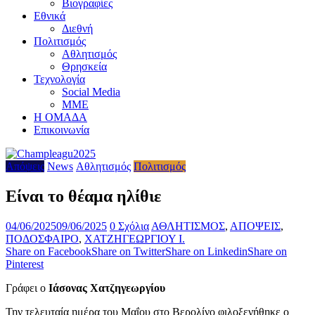
Βιογραφίες
Εθνικά
Διεθνή
Πολιτισμός
Αθλητισμός
Θρησκεία
Τεχνολογία
Social Media
ΜΜΕ
Η ΟΜΑΔΑ
Επικοινωνία
Απόψεις
News
Αθλητισμός
Πολιτισμός
Είναι το θέαμα ηλίθιε
04/06/2025
09/06/2025
0 Σχόλια
ΑΘΛΗΤΙΣΜΟΣ
,
ΑΠΟΨΕΙΣ
,
ΠΟΔΟΣΦΑΙΡΟ
,
ΧΑΤΖΗΓΕΩΡΓΙΟΥ Ι.
Share on Facebook
Share on Twitter
Share on Linkedin
Share on
Pinterest
Γράφει ο
Ιάσονας Χατζηγεωργίου
Την τελευταία ημέρα του Μαΐου στο Βερολίνο φιλοξενήθηκε ο