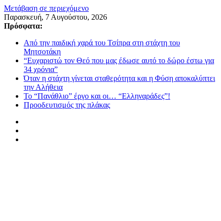
Μετάβαση σε περιεχόμενο
Παρασκευή, 7 Αυγούστου, 2026
Πρόσφατα:
Από την παιδική χαρά του Τσίπρα στη στάχτη του
Μητσοτάκη
“Ευχαριστώ τον Θεό που μας έδωσε αυτό το δώρο έστω για
34 χρόνια”
Όταν η στάχτη γίνεται σταθερότητα και η Φύση αποκαλύπτει
την Αλήθεια
Το “Πανάθλιο” έργο και οι… “Ελληναράδες”!
Προοδευτισμός της πλάκας