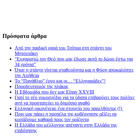
Πρόσφατα άρθρα
Από την παιδική χαρά του Τσίπρα στη στάχτη του
Μητσοτάκη
“Ευχαριστώ τον Θεό που μας έδωσε αυτό το δώρο έστω για
34 χρόνια”
Όταν η στάχτη γίνεται σταθερότητα και η Φύση αποκαλύπτει
την Αλήθεια
Το “Πανάθλιο” έργο και οι… “Ελληναράδες”!
Προοδευτισμός της πλάκας
Η Εβδομάδα που δεν μας Είπαν XXVIII
Γιατί το νέο νομοσχέδιο για τα ύδατα επιβαρύνει τους πολίτες
αντί να προστατεύει το δημόσιο αγαθό
Ελληνική οικογένεια: ένα στοιχείο του παρελθόντος (!)
Πριν μας πάρει η προπέλα της κυβέρνησης αξίζει να
κοιτάξουμε καθαρά προς τον ορίζοντα
Η Ελλάδα του μέλλοντος απέναντι στην Ελλάδα της
επιδότησης