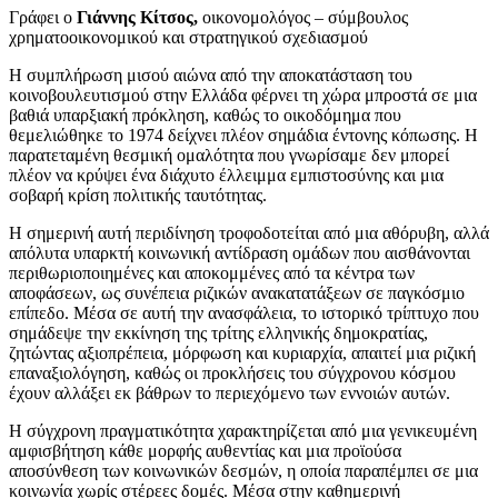
Γράφει ο
Γιάννης Κίτσος,
οικονομολόγος – σύμβουλος
χρηματοοικονομικού και στρατηγικού σχεδιασμού
Η συμπλήρωση μισού αιώνα από την αποκατάσταση του
κοινοβουλευτισμού στην Ελλάδα φέρνει τη χώρα μπροστά σε μια
βαθιά υπαρξιακή πρόκληση, καθώς το οικοδόμημα που
θεμελιώθηκε το 1974 δείχνει πλέον σημάδια έντονης κόπωσης. Η
παρατεταμένη θεσμική ομαλότητα που γνωρίσαμε δεν μπορεί
πλέον να κρύψει ένα διάχυτο έλλειμμα εμπιστοσύνης και μια
σοβαρή κρίση πολιτικής ταυτότητας.
Η σημερινή αυτή περιδίνηση τροφοδοτείται από μια αθόρυβη, αλλά
απόλυτα υπαρκτή κοινωνική αντίδραση ομάδων που αισθάνονται
περιθωριοποιημένες και αποκομμένες από τα κέντρα των
αποφάσεων, ως συνέπεια ριζικών ανακατατάξεων σε παγκόσμιο
επίπεδο. Μέσα σε αυτή την ανασφάλεια, το ιστορικό τρίπτυχο που
σημάδεψε την εκκίνηση της τρίτης ελληνικής δημοκρατίας,
ζητώντας αξιοπρέπεια, μόρφωση και κυριαρχία, απαιτεί μια ριζική
επαναξιολόγηση, καθώς οι προκλήσεις του σύγχρονου κόσμου
έχουν αλλάξει εκ βάθρων το περιεχόμενο των εννοιών αυτών.
Η σύγχρονη πραγματικότητα χαρακτηρίζεται από μια γενικευμένη
αμφισβήτηση κάθε μορφής αυθεντίας και μια προϊούσα
αποσύνθεση των κοινωνικών δεσμών, η οποία παραπέμπει σε μια
κοινωνία χωρίς στέρεες δομές. Μέσα στην καθημερινή