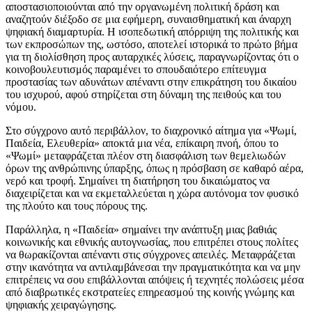
αποστασιοποιούνται από την οργανωμένη πολιτική δράση και
αναζητούν διέξοδο σε μια εφήμερη, συναισθηματική και άναρχη
ψηφιακή διαμαρτυρία. Η ισοπεδωτική απόρριψη της πολιτικής και
των εκπροσώπων της, ωστόσο, αποτελεί ιστορικά το πρώτο βήμα
για τη διολίσθηση προς αυταρχικές λύσεις, παραγνωρίζοντας ότι ο
κοινοβουλευτισμός παραμένει το σπουδαιότερο επίτευγμα
προστασίας των αδυνάτων απέναντι στην επικράτηση του δικαίου
του ισχυρού, αφού στηρίζεται στη δύναμη της πειθούς και του
νόμου.
Στο σύγχρονο αυτό περιβάλλον, το διαχρονικό αίτημα για «Ψωμί,
Παιδεία, Ελευθερία» αποκτά μια νέα, επίκαιρη πνοή, όπου το
«Ψωμί» μεταφράζεται πλέον στη διασφάλιση των θεμελιωδών
όρων της ανθρώπινης ύπαρξης, όπως η πρόσβαση σε καθαρό αέρα,
νερό και τροφή. Σημαίνει τη διατήρηση του δικαιώματος να
διαχειρίζεται και να εκμεταλλεύεται η χώρα αυτόνομα τον φυσικό
της πλούτο και τους πόρους της.
Παράλληλα, η «Παιδεία» σημαίνει την ανάπτυξη μιας βαθιάς
κοινωνικής και εθνικής αυτογνωσίας, που επιτρέπει στους πολίτες
να θωρακίζονται απέναντι στις σύγχρονες απειλές. Μεταφράζεται
στην ικανότητα να αντιλαμβάνεσαι την πραγματικότητα και να μην
επιτρέπεις να σου επιβάλλονται απόψεις ή τεχνητές πολώσεις μέσα
από διαβρωτικές εκστρατείες επηρεασμού της κοινής γνώμης και
ψηφιακής χειραγώγησης.