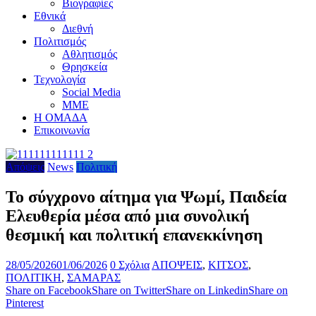
Βιογραφίες
Εθνικά
Διεθνή
Πολιτισμός
Αθλητισμός
Θρησκεία
Τεχνολογία
Social Media
ΜΜΕ
Η ΟΜΑΔΑ
Επικοινωνία
Απόψεις
News
Πολιτική
Το σύγχρονο αίτημα για Ψωμί, Παιδεία
Ελευθερία μέσα από μια συνολική
θεσμική και πολιτική επανεκκίνηση
28/05/2026
01/06/2026
0 Σχόλια
ΑΠΟΨΕΙΣ
,
ΚΙΤΣΟΣ
,
ΠΟΛΙΤΙΚΗ
,
ΣΑΜΑΡΑΣ
Share on Facebook
Share on Twitter
Share on Linkedin
Share on
Pinterest