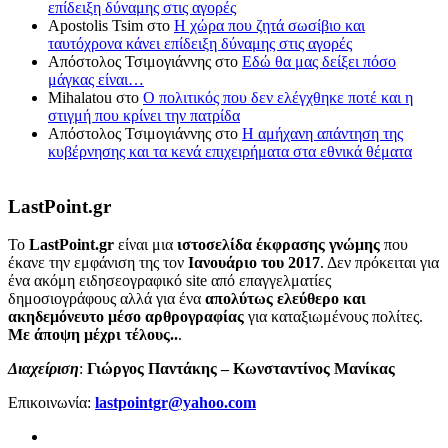
επίδειξη δύναμης στις αγορές
Apostolis Tsim
στο
Η χώρα που ζητά σωσίβιο και
ταυτόχρονα κάνει επίδειξη δύναμης στις αγορές
Απόστολος Τσιμογιάννης
στο
Εδώ θα μας δείξει πόσο
μάγκας είναι…
Mihalatou
στο
Ο πολιτικός που δεν ελέγχθηκε ποτέ και η
στιγμή που κρίνει την πατρίδα
Απόστολος Τσιμογιάννης
στο
Η αμήχανη απάντηση της
κυβέρνησης και τα κενά επιχειρήματα στα εθνικά θέματα
LastPoint.gr
To
LastPoint.gr
είναι μια
ιστοσελίδα έκφρασης γνώμης
που
έκανε την εμφάνιση της τον
Ιανουάριο του 2017
. Δεν πρόκειται για
ένα ακόμη ειδησεογραφικό site από επαγγελματίες
δημοσιογράφους αλλά για ένα
απολύτως ελεύθερο και
ακηδεμόνευτο μέσο αρθρογραφίας
για καταξιωμένους πολίτες.
Με άποψη μέχρι τέλους..
.
Διαχείριση
:
Γιώργος Παντάκης – Κωνσταντίνος Μανίκας
Επικοινωνία:
lastpointgr@yahoo.com