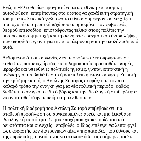
Ενώ, η «Ελευθερία» πραγματώνεται ως εθνική και ατομική
αυτοδιάθεση, επιτρέποντας στο κράτος να χαράζει τη στρατηγική
του με αποκλειστικό γνώμονα το εθνικό συμφέρον και να χτίζει
μια ισχυρή αποτρεπτική ισχύ που απομακρύνει τον φόβο ενός
θερμού επεισοδίου, επιστρέφοντας τελικά στους πολίτες την
ουσιαστική συμμετοχή και τη φωνή στα πραγματικά κέντρα λήψης
των αποφάσεων, αντί για την απομάκρυνση και την αποξένωση από
αυτά.
Δεδομένου ότι οι κοινωνίες δεν μπορούν να λειτουργήσουν σε
καθεστώς αυτοδιαχείρισης και η δημοκρατία προϋποθέτει δομές,
ιεραρχία και υπεύθυνες πολιτικές ηγεσίες, γίνεται επιτακτική η
ανάγκη για μια βαθιά θεσμική και πολιτική επανεκκίνηση. Σε αυτή
την κρίσιμη καμπή, ο Αντώνης Σαμαράς εκφράζει με τον πιο
καθαρό τρόπο την ανάγκη για μια νέα πολιτική περίοδο, καθώς
διαθέτει το αναγκαίο ειδικό βάρος και την ιδεολογική σταθερότητα
να αντισταθεί στην αποδόμηση των θεσμών.
Η πολιτική διαδρομή του Αντώνη Σαμαρά επιβεβαιώνει μια
σταθερή προσήλωση σε συγκεκριμένες αρχές και μια ξεκάθαρη
ιδεολογική ταυτότητα. Σε μια εποχή που χαρακτηρίζεται από
ρευστότητα και συνεχείς μεταβολές, ο ίδιος επιλέγει να λειτουργεί
ως εκφραστής των διαχρονικών αξιών της πατρίδας, του έθνους και
της παράδοσης, αρνούμενος να ακολουθήσει τις εφήμερες τάσεις