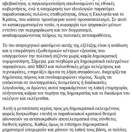
αβεβαιότητα, η παγκοσμιοποίηση αποδυναμώνει τις εθνικές
κυβερνήσεις, ενώ η υποχώρηση των ιδεολογιών παρασύρει
παραδοσιακούς πυλώνες σταθερότητας, όπως η Εκκλησία και το
Κράτος, που κάποτε προσέφεραν κοινό προσανατολισμό. Σε αυτό
το κατακερματισμένο τοπίο, η κυριαρχία των ψηφιακών μέσων
εντείνει την περιχαράκωση και τον δογματισμό,
αναδιαμορφώνοντας πλήρως τις πολιτικές αντιπαραθέσεις.
Το πιο ανησυχητικό φαινόμενο αυτής της εξέλιξης είναι η ανάδυση
και η επικράτηση εξωθεσμικών κέντρων εξουσίας που
υπαγορεύουν την πολιτική ατζέντα χωρίς καμία δημοκρατική
νομιμοποίηση. Σήμερα, μια πληθώρα μη δημοκρατικά εκλεγμένων
παραγόντων, από ΜΚΟ και πολυεθνικές μέχρι σελέμπριτις και
τεχνοκράτες, επηρεάζει άμεσα τη λήψη αποφάσεων, διαχειρίζεται
δημόσιους πόρους και συνδιαμορφώνει νόμους. Χωρίς να
υπόκεινται σε συνταγματικές δεσμεύσεις ή διαδικασίες
λογοδοσίας, οι δρώντες αυτοί παρακάμπτουν τη λαϊκή ετυμηγορία,
πλήττοντας καίρια τον πυρήνα της δημοκρατίας και το δικαίωμα του
εκλέγειν και εκλέγεσθαι.
Αυτή η μετατόπιση ισχύος προς μη δημοκρατικά εκλεγμένους
φορείς διογκώθηκε επειδή οι παραδοσιακοί κρατικοί θεσμοί
αδυνατούν να ανταποκριθούν αποτελεσματικά στις σύνθετες
διεθνείς κρίσεις. Καθώς όμως οι επίσημοι δημοκρατικοί
μηχανισμοί υποχωρούν και χάνουν τη λαϊκή τους βάση, οι πολίτες