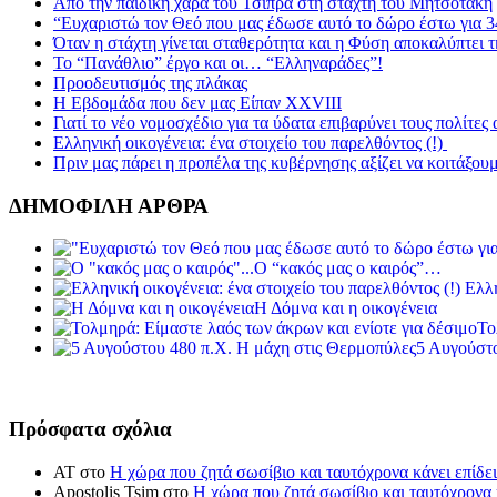
Από την παιδική χαρά του Τσίπρα στη στάχτη του Μητσοτάκη
“Ευχαριστώ τον Θεό που μας έδωσε αυτό το δώρο έστω για 3
Όταν η στάχτη γίνεται σταθερότητα και η Φύση αποκαλύπτει 
Το “Πανάθλιο” έργο και οι… “Ελληναράδες”!
Προοδευτισμός της πλάκας
Η Εβδομάδα που δεν μας Είπαν XXVIII
Γιατί το νέο νομοσχέδιο για τα ύδατα επιβαρύνει τους πολίτες
Ελληνική οικογένεια: ένα στοιχείο του παρελθόντος (!)
Πριν μας πάρει η προπέλα της κυβέρνησης αξίζει να κοιτάξου
ΔΗΜΟΦΙΛΗ ΑΡΘΡΑ
Ο “κακός μας ο καιρός”…
Ελλη
Η Δόμνα και η οικογένεια
Το
5 Αυγούστο
Πρόσφατα σχόλια
ΑΤ
στο
Η χώρα που ζητά σωσίβιο και ταυτόχρονα κάνει επίδει
Apostolis Tsim
στο
Η χώρα που ζητά σωσίβιο και ταυτόχρονα κ