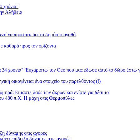
4 χρόνια”
την Αλήθεια
 αντί να προστατεύει το δημόσιο αγαθό
με καθαρά προς τον ορίζοντα
“Ευχαριστώ τον Θεό που μας έδωσε αυτό το δώρο έστω γ
νική οικογένεια: ένα στοιχείο του παρελθόντος (!)
λμηρά: Είμαστε λαός των άκρων και ενίοτε για δέσιμο
υ 480 π.Χ. Η μάχη στις Θερμοπύλες
ξη δύναμης στις αγορές
άνει επίδειξη δύναμης στις αγορές