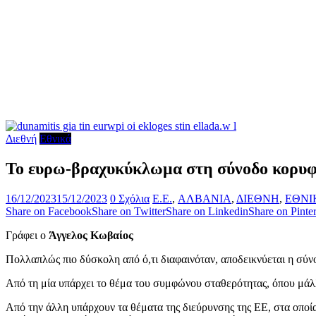
Διεθνή
Εθνικά
Το ευρω-βραχυκύκλωμα στη σύνοδο κορυφή
16/12/2023
15/12/2023
0 Σχόλια
E.E.
,
ΑΛΒΑΝΙΑ
,
ΔΙΕΘΝΗ
,
ΕΘΝΙ
Share on Facebook
Share on Twitter
Share on Linkedin
Share on Pinter
Γράφει ο
Άγγελος Κωβαίος
Πολλαπλώς πιο δύσκολη από ό,τι διαφαινόταν, αποδεικνύεται η σύν
Από τη μία υπάρχει το θέμα του συμφώνου σταθερότητας, όπου μάλλο
Από την άλλη υπάρχουν τα θέματα της διεύρυνσης της ΕΕ, στα οποί