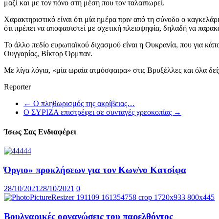
μαζί και με τον πόνο στη μέση που τον ταλαιπωρεί.
Χαρακτηριστικό είναι ότι μία ημέρα πριν από τη σύνοδο ο καγκελάρ
ότι πρέπει να αποφασιστεί με σχετική πλειοψηφία, δηλαδή να παρα
Το άλλο πεδίο ευρωπαϊκού διχασμού είναι η Ουκρανία, που για κάπ
Ουγγαρίας, Βίκτορ Όρμπαν.
Με λίγα λόγια, «μία ωραία ατμόσφαιρα» στις Βρυξέλλες και όλα δεί
Reporter
←
Ο πληθωρισμός της ακρίβειας…
Ο ΣΥΡΙΖΑ επιστρέφει σε συνταγές χρεοκοπίας
→
Ίσως Σας Ενδιαφέρει
Όργιο» προκλήσεων για τον Κων/νο Κατσίφα
28/10/2021
28/10/2021
0
Βουλγαρικές οργανώσεις του παρελθόντος