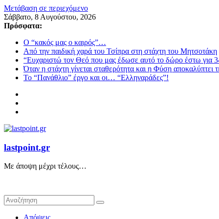
Μετάβαση σε περιεχόμενο
Σάββατο, 8 Αυγούστου, 2026
Πρόσφατα:
Ο “κακός μας ο καιρός”…
Από την παιδική χαρά του Τσίπρα στη στάχτη του Μητσοτάκη
“Ευχαριστώ τον Θεό που μας έδωσε αυτό το δώρο έστω για 3
Όταν η στάχτη γίνεται σταθερότητα και η Φύση αποκαλύπτει 
Το “Πανάθλιο” έργο και οι… “Ελληναράδες”!
lastpoint.gr
Με άποψη μέχρι τέλους…
Απόψεις