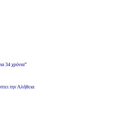
ια 34 χρόνια”
πτει την Αλήθεια