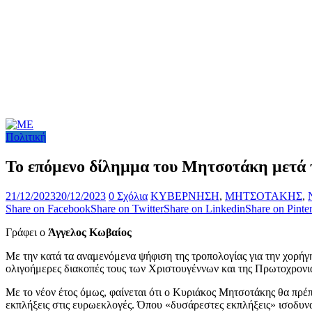
Πολιτική
Το επόμενο δίλημμα του Μητσοτάκη μετά τ
21/12/2023
20/12/2023
0 Σχόλια
ΚΥΒΕΡΝΗΣΗ
,
ΜΗΤΣΟΤΑΚΗΣ
,
Share on Facebook
Share on Twitter
Share on Linkedin
Share on Pinter
Γράφει ο
Άγγελος Κωβαίος
Με την κατά τα αναμενόμενα ψήφιση της τροπολογίας για την χορήγη
ολιγοήμερες διακοπές τους των Χριστουγέννων και της Πρωτοχρονι
Με το νέον έτος όμως, φαίνεται ότι ο Κυριάκος Μητσοτάκης θα πρέπε
εκπλήξεις στις ευρωεκλογές. Όπου «δυσάρεστες εκπλήξεις» ισοδυνα