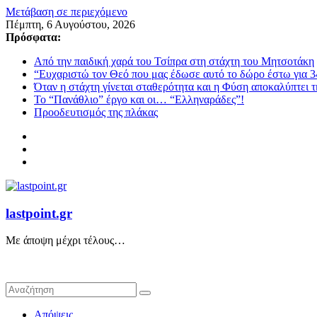
Μετάβαση σε περιεχόμενο
Πέμπτη, 6 Αυγούστου, 2026
Πρόσφατα:
Από την παιδική χαρά του Τσίπρα στη στάχτη του Μητσοτάκη
“Ευχαριστώ τον Θεό που μας έδωσε αυτό το δώρο έστω για 3
Όταν η στάχτη γίνεται σταθερότητα και η Φύση αποκαλύπτει 
Το “Πανάθλιο” έργο και οι… “Ελληναράδες”!
Προοδευτισμός της πλάκας
lastpoint.gr
Με άποψη μέχρι τέλους…
Απόψεις