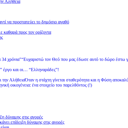
την Αλήθεια
 αντί να προστατεύει το δημόσιο αγαθό
με καθαρά προς τον ορίζοντα
ης
“Ευχαριστώ τον Θεό που μας έδωσε αυτό το δώρο έστω γ
” έργο και οι… “Ελληναράδες”!
Όταν η στάχτη γίνεται σταθερότητα και η Φύση αποκαλύ
νική οικογένεια: ένα στοιχείο του παρελθόντος (!)
ξη δύναμης στις αγορές
άνει επίδειξη δύναμης στις αγορές
 είναι…