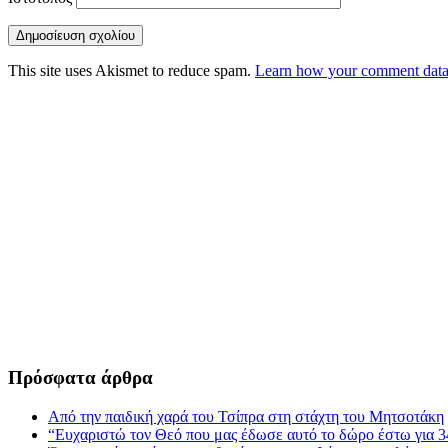
This site uses Akismet to reduce spam.
Learn how your comment data 
Πρόσφατα άρθρα
Από την παιδική χαρά του Τσίπρα στη στάχτη του Μητσοτάκη
“Ευχαριστώ τον Θεό που μας έδωσε αυτό το δώρο έστω για 3