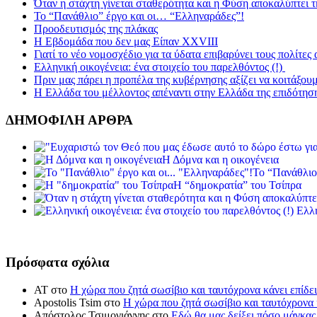
Όταν η στάχτη γίνεται σταθερότητα και η Φύση αποκαλύπτει 
Το “Πανάθλιο” έργο και οι… “Ελληναράδες”!
Προοδευτισμός της πλάκας
Η Εβδομάδα που δεν μας Είπαν XXVIII
Γιατί το νέο νομοσχέδιο για τα ύδατα επιβαρύνει τους πολίτες
Ελληνική οικογένεια: ένα στοιχείο του παρελθόντος (!)
Πριν μας πάρει η προπέλα της κυβέρνησης αξίζει να κοιτάξου
Η Ελλάδα του μέλλοντος απέναντι στην Ελλάδα της επιδότησ
ΔΗΜΟΦΙΛΗ ΑΡΘΡΑ
Η Δόμνα και η οικογένεια
Το “Πανάθλιο
Η “δημοκρατία” του Τσίπρα
Ελλη
Πρόσφατα σχόλια
ΑΤ
στο
Η χώρα που ζητά σωσίβιο και ταυτόχρονα κάνει επίδει
Apostolis Tsim
στο
Η χώρα που ζητά σωσίβιο και ταυτόχρονα κ
Απόστολος Τσιμογιάννης
στο
Εδώ θα μας δείξει πόσο μάγκας