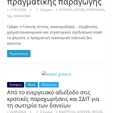
πραγματικής παραγωγής
,
,
,
21/07/2026
0 Σχόλια
ΑΠΟΨΕΙΣ
ΚΙΤΣΟΣ
ΚΥΒΕΡΝΗΣΗ
,
ΝΔ
ΟΙΚΟΙΝΟΜΙΑ
Γράφει ο Γιάννης Κίτσος, οικονομολόγος – σύμβουλος
χρηματοοικονομικού και στρατηγικού σχεδιασμού Κακά
τα ψέματα, η πραγματική οικονομική πολιτική δεν
κρίνεται
Περισσότερα
Απόψεις
News
Οικονομία
Από το ενεργειακό αδιέξοδο στις
κρατικές παραχωρήσεις και ΣΔΙΤ για
τη σωτηρία των δανείων
,
,
,
22/05/2026
0 Σχόλια
ΑΝΑΠΤΥΞΗ
ΑΠΟΨΕΙΣ
ΚΙΤΣΟΣ