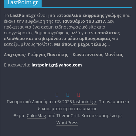
LastPoint.gr
To
LastPoint.gr
είναι μια
ιστοσελίδα έκφρασης γνώμης
που
έκανε την εμφάνιση της τον
Ιανουάριο του 2017
. Δεν
πρόκειται για ένα ακόμη ειδησεογραφικό site από
επαγγελματίες δημοσιογράφους αλλά για ένα
απολύτως
ελεύθερο και ακηδεμόνευτο μέσο αρθρογραφίας
για
καταξιωμένους πολίτες.
Με άποψη μέχρι τέλους..
.
Διαχείριση
:
Γιώργος Παντάκης – Κωνσταντίνος Μανίκας
Επικοινωνία:
lastpointgr@yahoo.com
Πνευματικά Δικαιώματα © 2026
lastpoint.gr
. Τα πνευματικά
δικαιώματα προστατεύονται.
Θέμα:
ColorMag
από ThemeGrill. Κατασκευασμένο με
WordPress
.