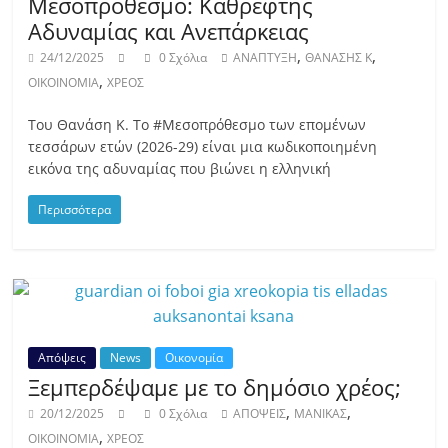
Μεσοπρόθεσμο: Καθρέφτης
Αδυναμίας και Ανεπάρκειας
,
,
24/12/2025
0 Σχόλια
ΑΝΑΠΤΥΞΗ
ΘΑΝΑΣΗΣ Κ
,
ΟΙΚΟΙΝΟΜΙΑ
ΧΡΕΟΣ
Του Θανάση Κ. Το #Μεσοπρόθεσμο των επομένων
τεσσάρων ετών (2026-29) είναι μια κωδικοποιημένη
εικόνα της αδυναμίας που βιώνει η ελληνική
Περισσότερα
Απόψεις
News
Οικονομία
Ξεμπερδέψαμε με το δημόσιο χρέος;
,
,
20/12/2025
0 Σχόλια
ΑΠΟΨΕΙΣ
ΜΑΝΙΚΑΣ
,
ΟΙΚΟΙΝΟΜΙΑ
ΧΡΕΟΣ