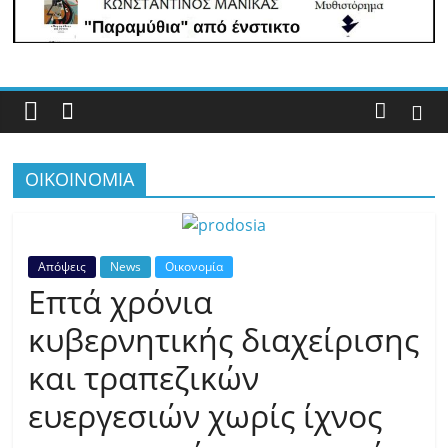
Με
άποψη
μέχρι
τέλους…
ΟΙΚΟΙΝΟΜΙΑ
Απόψεις
News
Οικονομία
Επτά χρόνια
κυβερνητικής διαχείρισης
και τραπεζικών
ευεργεσιών χωρίς ίχνος