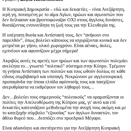
Η Κυπριακή Δημοκρατία – εδώ και δεκαετίες – είναι Ανεξάρτητη,
ιερή γη, ποτισμένη με το αίμα Αγίων, ηρώων και αγωνιστών που
δεν δείλιασαν και βροντοφώναξαν ΟΧΙ στους άγγλους δυνάστες,
θυσιάζοντας ενσυνείδητα τη ζωή τους για την Ελευθερία της.
Η υπέρτατη θυσία και Αντίστασή τους, δεν “ανήκουν στο
παρελθόν”, όπως βολεύει κάποιους να ισχυρίζονται κυνικά και δεν
μετριέται με γήινο, υλικό χωροχρόνο. Είναι αέναες, άυλες,
εμπνέουν και αφυπνίζουν μέχρι σήμερα!
Ακριβώς αυτές τις αρετές των ηρώων και των αγωνιστών πολεμάει
ανελέητα το…γνωστό “πολιτικό” σύστημα στην Κύπρο. Τρέμουν
τη γνήσια Αντίσταση των πολιτών και τους ωθούν δολίως σε κάθε
είδους συμβιβασμό και υποταγή. Νεκρώνουν με αγγλοτουρκική
προπαγάνδα την όποια ελπίδα αφύπνισής τους και πασχίζουν
ανερυθρίαστα να εκθρέψουν τον λήθαργό τους…
Δεν…βολεύει τους σημερινούς “πολιτικούς” να οραματίζονται οι
πολίτες την Απελευθέρωση της Κύπρου μας, γι’ αυτό και επί
δεκαετίες κατευνάζουν μεθοδευμένα την ανοχή τους ακόμη και με
το κατεξοχήν σύμβολο “εξουσίας” των άγγλων δυναστών, τον
άθλιο θυρεό που…δεσπόζει στο προεδρικό Μέγαρο.
Είναι αδιανόητο και ανεπίτρεπτο για την Ανεξάρτητη Κυπριακή