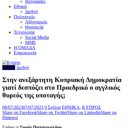
Βιογραφίες
Εθνικά
Διεθνή
Πολιτισμός
Αθλητισμός
Θρησκεία
Τεχνολογία
Social Media
ΜΜΕ
Η ΟΜΑΔΑ
Επικοινωνία
Εθνικά
Διεθνή
Στην ανεξάρτητη Κυπριακή Δημοκρατία
γιατί δεσπόζει στο Προεδρικό ο αγγλικός
θυρεός της υποταγής;
08/07/2023
07/07/2023
0 Σχόλια
ΕΘΝΙΚΑ
,
ΚΥΠΡΟΣ
Share on Facebook
Share on Twitter
Share on Linkedin
Share on
Pinterest
Γράφει η
Σοφία Παπανικολάου