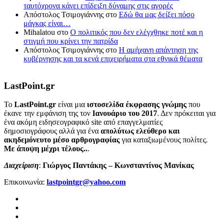
ταυτόχρονα κάνει επίδειξη δύναμης στις αγορές
Απόστολος Τσιμογιάννης
στο
Εδώ θα μας δείξει πόσο
μάγκας είναι…
Mihalatou
στο
Ο πολιτικός που δεν ελέγχθηκε ποτέ και η
στιγμή που κρίνει την πατρίδα
Απόστολος Τσιμογιάννης
στο
Η αμήχανη απάντηση της
κυβέρνησης και τα κενά επιχειρήματα στα εθνικά θέματα
LastPoint.gr
To
LastPoint.gr
είναι μια
ιστοσελίδα έκφρασης γνώμης
που
έκανε την εμφάνιση της τον
Ιανουάριο του 2017
. Δεν πρόκειται για
ένα ακόμη ειδησεογραφικό site από επαγγελματίες
δημοσιογράφους αλλά για ένα
απολύτως ελεύθερο και
ακηδεμόνευτο μέσο αρθρογραφίας
για καταξιωμένους πολίτες.
Με άποψη μέχρι τέλους..
.
Διαχείριση
:
Γιώργος Παντάκης – Κωνσταντίνος Μανίκας
Επικοινωνία:
lastpointgr@yahoo.com