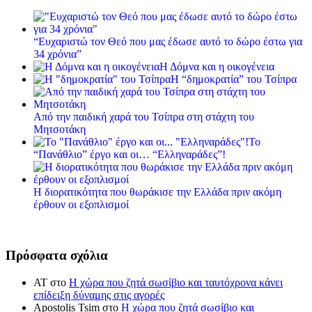
“Ευχαριστώ τον Θεό που μας έδωσε αυτό το δώρο έστω για
34 χρόνια”
Η Δόμνα και η οικογένεια
Η “δημοκρατία” του Τσίπρα
Από την παιδική χαρά του Τσίπρα στη στάχτη του
Μητσοτάκη
Το
“Πανάθλιο” έργο και οι… “Ελληναράδες”!
Η διορατικότητα που θωράκισε την Ελλάδα πριν ακόμη
έρθουν οι εξοπλισμοί
Πρόσφατα σχόλια
ΑΤ
στο
Η χώρα που ζητά σωσίβιο και ταυτόχρονα κάνει
επίδειξη δύναμης στις αγορές
Apostolis Tsim
στο
Η χώρα που ζητά σωσίβιο και