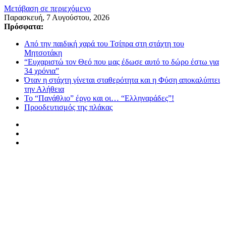
Μετάβαση σε περιεχόμενο
Παρασκευή, 7 Αυγούστου, 2026
Πρόσφατα:
Από την παιδική χαρά του Τσίπρα στη στάχτη του
Μητσοτάκη
“Ευχαριστώ τον Θεό που μας έδωσε αυτό το δώρο έστω για
34 χρόνια”
Όταν η στάχτη γίνεται σταθερότητα και η Φύση αποκαλύπτει
την Αλήθεια
Το “Πανάθλιο” έργο και οι… “Ελληναράδες”!
Προοδευτισμός της πλάκας