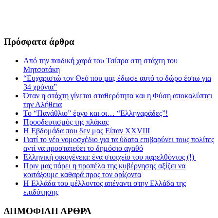
Πρόσφατα άρθρα
Από την παιδική χαρά του Τσίπρα στη στάχτη του
Μητσοτάκη
“Ευχαριστώ τον Θεό που μας έδωσε αυτό το δώρο έστω για
34 χρόνια”
Όταν η στάχτη γίνεται σταθερότητα και η Φύση αποκαλύπτει
την Αλήθεια
Το “Πανάθλιο” έργο και οι… “Ελληναράδες”!
Προοδευτισμός της πλάκας
Η Εβδομάδα που δεν μας Είπαν XXVIII
Γιατί το νέο νομοσχέδιο για τα ύδατα επιβαρύνει τους πολίτες
αντί να προστατεύει το δημόσιο αγαθό
Ελληνική οικογένεια: ένα στοιχείο του παρελθόντος (!)
Πριν μας πάρει η προπέλα της κυβέρνησης αξίζει να
κοιτάξουμε καθαρά προς τον ορίζοντα
Η Ελλάδα του μέλλοντος απέναντι στην Ελλάδα της
επιδότησης
ΔΗΜΟΦΙΛΗ ΑΡΘΡΑ