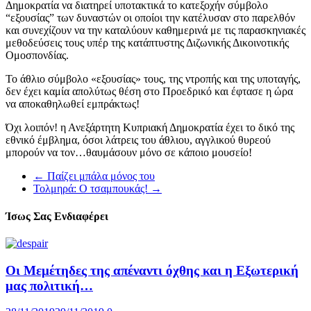
Δημοκρατία να διατηρεί υποτακτικά το κατεξοχήν σύμβολο
“εξουσίας” των δυναστών οι οποίοι την κατέλυσαν στο παρελθόν
και συνεχίζουν να την καταλύουν καθημερινά με τις παρασκηνιακές
μεθοδεύσεις τους υπέρ της κατάπτυστης Διζωνικής Δικοινοτικής
Ομοσπονδίας.
Το άθλιο σύμβολο «εξουσίας» τους, της ντροπής και της υποταγής,
δεν έχει καμία απολύτως θέση στο Προεδρικό και έφτασε η ώρα
να αποκαθηλωθεί εμπράκτως!
Όχι λοιπόν! η Ανεξάρτητη Κυπριακή Δημοκρατία έχει το δικό της
εθνικό έμβλημα, όσοι λάτρεις του άθλιου, αγγλικού θυρεού
μπορούν να τον…θαυμάσουν μόνο σε κάποιο μουσείο!
←
Παίζει μπάλα μόνος του
Τολμηρά: Ο τσαμπουκάς!
→
Ίσως Σας Ενδιαφέρει
Οι Μεμέτηδες της απέναντι όχθης και η Εξωτερική
μας πολιτική…