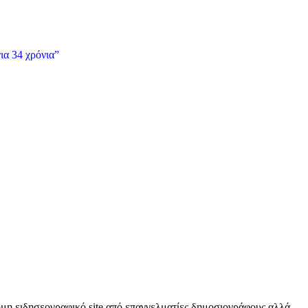
ια 34 χρόνια”
κόμη ειδησεογραφικό site από επαγγελματίες δημοσιογράφους αλλά