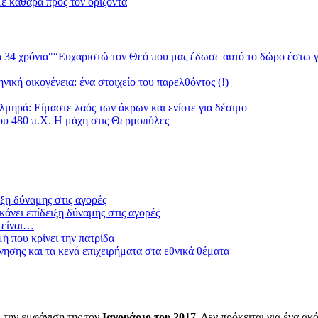
με καθαρά προς τον ορίζοντα
“Ευχαριστώ τον Θεό που μας έδωσε αυτό το δώρο έστω γ
νική οικογένεια: ένα στοιχείο του παρελθόντος (!)
λμηρά: Είμαστε λαός των άκρων και ενίοτε για δέσιμο
υ 480 π.Χ. Η μάχη στις Θερμοπύλες
ξη δύναμης στις αγορές
άνει επίδειξη δύναμης στις αγορές
 είναι…
μή που κρίνει την πατρίδα
ησης και τα κενά επιχειρήματα στα εθνικά θέματα
 την εμφάνιση της τον
Ιανουάριο του 2017
. Δεν πρόκειται για ένα α