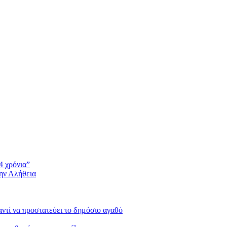
4 χρόνια”
την Αλήθεια
 αντί να προστατεύει το δημόσιο αγαθό