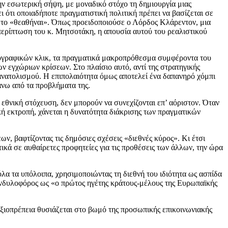
την εσωτερική σήψη, με μοναδικό στόχο τη δημιουργία μιας
 ότι οποιαδήποτε πραγματιστική πολιτική πρέπει να βασίζεται σε
όνο το «θεαθήναι». Όπως προειδοποιούσε ο Λόρδος Κλάρεντον, μια
 περίπτωση του κ. Μητσοτάκη, η απουσία αυτού του ρεαλιστικού
φωτογραφικών κλικ, τα πραγματικά μακροπρόθεσμα συμφέροντα του
ν εγχώριων κρίσεων. Στο πλαίσιο αυτό, αντί της στρατηγικής
σανατολισμού. Η επιπολαιότητα όμως αποτελεί ένα δαπανηρό χόμπι
πάνω από τα προβλήματα της.
 εθνική στόχευση, δεν μπορούν να συνεχίζονται επ’ αόριστον. Όταν
κή εκτροπή, χάνεται η δυνατότητα διάκρισης των πραγματικών
 βαφτίζοντας τις δημόσιες σχέσεις «διεθνές κύρος». Κι έτσι
στικά σε αυθαίρετες προφητείες για τις προθέσεις των άλλων, την ώρα
λα τα υπόλοιπα, χρησιμοποιώντας τη διεθνή του ιδιότητα ως ασπίδα
 κονδυλοφόρος ως «ο πρώτος ηγέτης κράτους-μέλους της Ευρωπαϊκής
ή αξιοπρέπεια θυσιάζεται στο βωμό της προσωπικής επικοινωνιακής