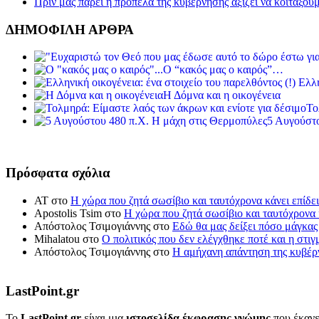
Πριν μας πάρει η προπέλα της κυβέρνησης αξίζει να κοιτάξου
ΔΗΜΟΦΙΛΗ ΑΡΘΡΑ
Ο “κακός μας ο καιρός”…
Ελλη
Η Δόμνα και η οικογένεια
Το
5 Αυγούστο
Πρόσφατα σχόλια
ΑΤ
στο
Η χώρα που ζητά σωσίβιο και ταυτόχρονα κάνει επίδει
Apostolis Tsim
στο
Η χώρα που ζητά σωσίβιο και ταυτόχρονα κ
Απόστολος Τσιμογιάννης
στο
Εδώ θα μας δείξει πόσο μάγκας
Mihalatou
στο
Ο πολιτικός που δεν ελέγχθηκε ποτέ και η στιγ
Απόστολος Τσιμογιάννης
στο
Η αμήχανη απάντηση της κυβέρν
LastPoint.gr
To
LastPoint.gr
είναι μια
ιστοσελίδα έκφρασης γνώμης
που έκανε