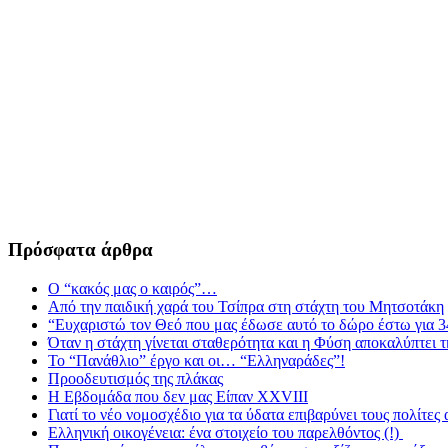
Πρόσφατα άρθρα
Ο “κακός μας ο καιρός”…
Από την παιδική χαρά του Τσίπρα στη στάχτη του Μητσοτάκη
“Ευχαριστώ τον Θεό που μας έδωσε αυτό το δώρο έστω για 3
Όταν η στάχτη γίνεται σταθερότητα και η Φύση αποκαλύπτει 
Το “Πανάθλιο” έργο και οι… “Ελληναράδες”!
Προοδευτισμός της πλάκας
Η Εβδομάδα που δεν μας Είπαν XXVIII
Γιατί το νέο νομοσχέδιο για τα ύδατα επιβαρύνει τους πολίτες
Ελληνική οικογένεια: ένα στοιχείο του παρελθόντος (!)