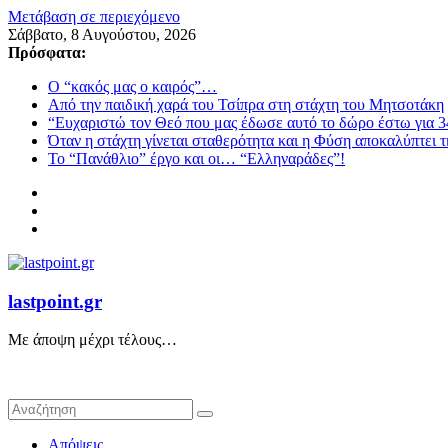
Μετάβαση σε περιεχόμενο
Σάββατο, 8 Αυγούστου, 2026
Πρόσφατα:
Ο “κακός μας ο καιρός”…
Από την παιδική χαρά του Τσίπρα στη στάχτη του Μητσοτάκη
“Ευχαριστώ τον Θεό που μας έδωσε αυτό το δώρο έστω για 3
Όταν η στάχτη γίνεται σταθερότητα και η Φύση αποκαλύπτει 
Το “Πανάθλιο” έργο και οι… “Ελληναράδες”!
lastpoint.gr
Με άποψη μέχρι τέλους…
Απόψεις