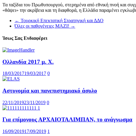
Τα ταξίδια του Πρωθυπουργού, στερημένα από εθνική πνοή και συγχ
«θάψει» την ακρίβεια και τη διαφθορά, η Ελλάδα παραμένει εγκλωβ
←
Τουρκική Επεκτατική Στρατηγική και ΔΔΟ
Όλες οι παθογένειες ΜΑΖΙ!
→
Ίσως Σας Ενδιαφέρει
Ολλανδία 2017 μ. Χ.
18/03/2017
19/03/2017
0
Αστυνομία και πανεπιστημιακό άσυλο
22/11/2019
23/11/2019
0
Για επίμονους ΑΡΧΑΙΟΤΑΛΙΜΠΑΝ, το ανάγνωσμα
16/09/2019
17/09/2019
1