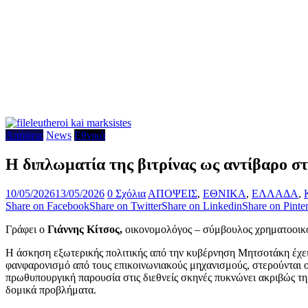
Απόψεις
News
Εθνικά
Η διπλωματία της βιτρίνας ως αντίβαρο 
10/05/2026
13/05/2026
0 Σχόλια
ΑΠΟΨΕΙΣ
,
ΕΘΝΙΚΑ
,
ΕΛΛΑΔΑ
,
Share on Facebook
Share on Twitter
Share on Linkedin
Share on Pinter
Γράφει ο
Γιάννης Κίτσος,
οικονομολόγος – σύμβουλος χρηματοοικο
Η άσκηση εξωτερικής πολιτικής από την κυβέρνηση Μητσοτάκη έχει
φανφαρονισμό από τους επικοινωνιακούς μηχανισμούς, στερούνται ου
πρωθυπουργική παρουσία στις διεθνείς σκηνές πυκνώνει ακριβώς τη 
δομικά προβλήματα.