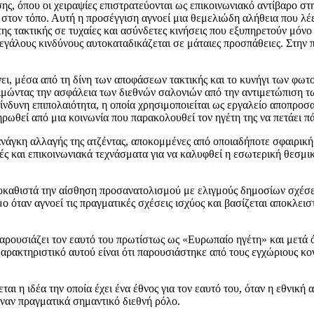
ασης, όπου οι χειραψίες επιστρατεύονται ως επικοινωνιακό αντίβαρο σ
στον τόπο. Αυτή η προσέγγιση αγνοεί μια θεμελιώδη αλήθεια που λέει
ο της τακτικής σε τυχαίες και ασύνδετες κινήσεις που εξυπηρετούν μ
μεγάλους κινδύνους αυτοκαταδικάζεται σε μάταιες προσπάθειες. Στην
κρίνει, μέσα από τη δίνη των αποφάσεων τακτικής και το κυνήγι των 
ιμώντας την ασφάλεια των διεθνών σαλονιών από την αντιμετώπιση τω
κίνδυνη επιπολαιότητα, η οποία χρησιμοποιείται ως εργαλείο αποπρο
ληρωθεί από μια κοινωνία που παρακολουθεί τον ηγέτη της να πετάει 
 ανάγκη αλλαγής της ατζέντας, αποκομμένες από οποιαδήποτε σφαιρική
ές και επικοινωνιακά τεχνάσματα για να καλυφθεί η εσωτερική θεσμι
αθιστά την αίσθηση προσανατολισμού με ελιγμούς δημοσίων σχέσεων,
μμο όταν αγνοεί τις πραγματικές σχέσεις ισχύος και βασίζεται αποκλει
παρουσιάζει τον εαυτό του πρωτίστως ως «Ευρωπαίο ηγέτη» και μετά ό
 Χαρακτηριστικό αυτού είναι ότι παρουσιάστηκε από τους εγχώριους
ται η ιδέα την οποία έχει ένα έθνος για τον εαυτό του, όταν η εθνικ
έναν πραγματικά σημαντικό διεθνή ρόλο.