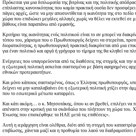
Πρόκειται για μια διπλωματία της βιτρίνας και της πολιτικής απόδρ
επίπλαστης κανονικότητας που καμία πρακτική ουσία δεν προσφέρει 
πάγιες αρχές, ώστε να μην αποσυντίθεται η ικανότητα της στο πεδί
χώρα που επιδιώκει μεγάλες αλλαγές χωρίς να θέλει να εκτεθεί σε 
βάθους είναι παραπάνω από εμφανής.
Κριτήριο της ικανότητας ενός πολιτικού είναι το αν μπορεί να δια
τόπου του, χάρισμα που ο Πρωθυπουργός δείχνει να στερείται, προτ
διορατικότητας, η πρωθυπουργική πρακτική διακρίνεται από μια επι
για έναν πολιτικό και αργά ή γρήγορα το τίμημα της θα κληθεί να π
Ενέργειες που υπαγορεύονται από τις διαθέσεις της στιγμής και την
η εξωτερική πολιτική ασκείται σαστισμένα με βάση αφηρημένες αρχ
εθνικών προτεραιοτήτων.
Και μόνο κάποιος σαστισμένος, όπως ο Έλληνας πρωθυπουργός, υποκ
δείχνει να μην καταλαβαίνει ότι η εξωτερική πολιτική χτίζει στην ά
που το εσωτερικό μέτωπο καταρρέει.
Και κάτι ακόμη… ο κ. Μητσοτάκης, όπου κι αν βρεθεί, επιλέγει να 
απέναντι στην κριτική για τα σκάνδαλα που πλήττουν τη χώρα του.
Ένωσης που επισκέφθηκε τα ΗΑΕ μετά τις επιθέσεις».
Αυτή η ιεράρχηση είναι ολέθρια, διότι από τη στιγμή που καταστρέφε
επιβίωσης, χάνεται μαζί και η προθυμία του λαού να διαδραματίσει 