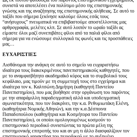
συνιστά να αποτελέσει ένα πολύτιμο μέσο της επιστημονικής
γνώσης και της αναζήτησης της επιστημονικής αλήθειας. Σε αυτό το
ταξίδι που σήμερα ξεκίνησε καλούμε όλους εσάς τους
“ανήσυχους” πνευματικά να επιβιβαστούμε αποστέλλοντας μας
αρθρογραφία, μελέτες κλπ. Σε αυτό λοιπόν το ωραίο ταξίδι ας
είμαστε όλοι μαζί συνεπιβάτες φίλοι από τα παλιά φίλοι από
σήμερα για να ενώσουμε συλλογικά τις φωνές και τις προσπάθειες
μας…
EYXAΡΙΣΤΙΕΣ
Αισθάνομαι την ανάγκη σε αυτό το σημείο να ευχαριστήσω
ιδιαίτερα τους διακεκριμένους πανεπιστημιακούς καθηγητές, που
με το αναμφισβήτητο ακαδημαϊκό κύρος και το συμβολικό τους
κεφάλαιο, μας τιμούν με τη συμμετοχή τους στο εγχείρημα και
ιδιαίτερα τον κ. Καλτσώνη Δημήτρη (καθηγητή Παντείου
Πανεπιστημίου), που μας βοήθησε στην οργάνωση του παρόντος
με την απαράμιλλη παραδειγματική αλλά και υποδειγματική
αγωνιστικότητα, που τον διακρίνει, την κ.α. Ρεθυμιωτάκη Ελένη,
(καθηγήτρια Νομικής Αθηνών), και την κ.α Δέσποινα
Παπαδοπούλου (καθηγήτρια και Κοσμήτορα του Παντείου
Πανεπιστημίου), οι οποίοι ομολογουμένως κοσμούν το
επιστημονικό περιοδικό συνιστώντας τα πρώτα μέλη της
επιστημονικής επιτροπής του και αν μη τι άλλο διασφαλίζουν τον
επιστημονικό χαρακτήρα του περιοδικού με το αυξημένο