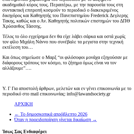
ακαδημαϊκό κύρος τους. Περαιτέρω, με την παρουσία τους στη
συντακτική επιτροπή κοσμούν το περιοδικό ο διακεκριμένος
δικηγόρος και Καθηγητής του Πανεπιστημίου Frederick Δεγλερης
Τακης, καθώς και ο Αν. Καθηγητής πολιτικών επιστημών του ΔΠΘ
Χρύσανθος Τάσσης.
Τέλος το όλο εγχείρημα δεν θα είχε λάβει σάρκα και οστά χωρίς
τον φίλο Μιχάλη Νάννο που συνέβαλε τα μεγιστα στην τεχνική
εκτέλεση του…
Και όπως σημείωσε ο Μαρξ “οι φιλόσοφοι μονάχα εξηγούσαν με
διάφορους τρόπους τον κόσμο, το ζήτημα όμως είναι να τον
αλλάξουμε”….
Υ. Γ Για αποστολή άρθρων, μελετών και εν γένει επικοινωνία με το
περιοδικό στο mail επικοινωνίας: info@lawandsociety.gr
ΑΡΧΙΚΗ
←
Το δημοσκοπικά απρόβλεπτο 2026
Όταν η προειδοποίηση γίνεται δικαίωση
→
Ίσως Σας Ενδιαφέρει