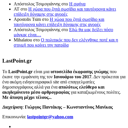
Απόστολος Τσιμογιάννης
στο
Η σφήνα
ΑΤ
στο
Η χώρα που ζητά σωσίβιο και ταυτόχρονα κάνει
επίδειξη δύναμης στις αγορές
Apostolis Tsim
στο
Η χώρα που ζητά σωσίβιο και
ταυτόχρονα κάνει επίδειξη δύναμης στις αγορές
Απόστολος Τσιμογιάννης
στο
Εδώ θα μας δείξει πόσο
μάγκας είναι…
Mihalatou
στο
Ο πολιτικός που δεν ελέγχθηκε ποτέ και η
στιγμή που κρίνει την πατρίδα
LastPoint.gr
To
LastPoint.gr
είναι μια
ιστοσελίδα έκφρασης γνώμης
που
έκανε την εμφάνιση της τον
Ιανουάριο του 2017
. Δεν πρόκειται για
ένα ακόμη ειδησεογραφικό site από επαγγελματίες
δημοσιογράφους αλλά για ένα
απολύτως ελεύθερο και
ακηδεμόνευτο μέσο αρθρογραφίας
για καταξιωμένους πολίτες.
Με άποψη μέχρι τέλους..
.
Διαχείριση
:
Γιώργος Παντάκης – Κωνσταντίνος Μανίκας
Επικοινωνία:
lastpointgr@yahoo.com