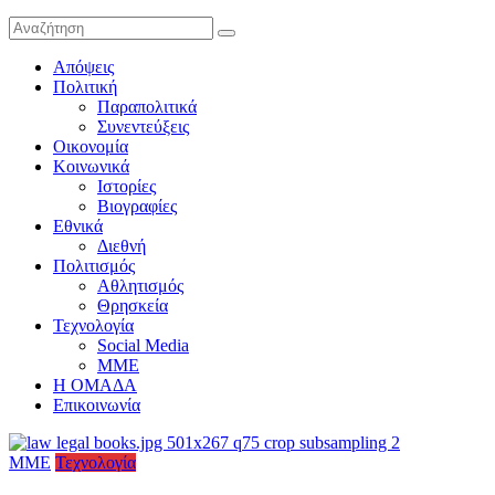
Απόψεις
Πολιτική
Παραπολιτικά
Συνεντεύξεις
Οικονομία
Κοινωνικά
Ιστορίες
Βιογραφίες
Εθνικά
Διεθνή
Πολιτισμός
Αθλητισμός
Θρησκεία
Τεχνολογία
Social Media
ΜΜΕ
Η ΟΜΑΔΑ
Επικοινωνία
ΜΜΕ
Τεχνολογία