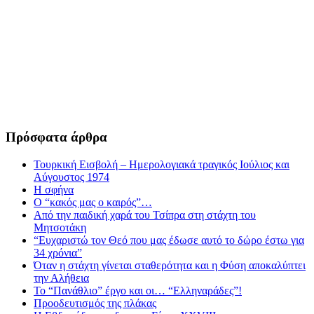
Πρόσφατα άρθρα
Τουρκική Εισβολή – Ημερολογιακά τραγικός Ιούλιος και
Αύγουστος 1974
Η σφήνα
Ο “κακός μας ο καιρός”…
Από την παιδική χαρά του Τσίπρα στη στάχτη του
Μητσοτάκη
“Ευχαριστώ τον Θεό που μας έδωσε αυτό το δώρο έστω για
34 χρόνια”
Όταν η στάχτη γίνεται σταθερότητα και η Φύση αποκαλύπτει
την Αλήθεια
Το “Πανάθλιο” έργο και οι… “Ελληναράδες”!
Προοδευτισμός της πλάκας