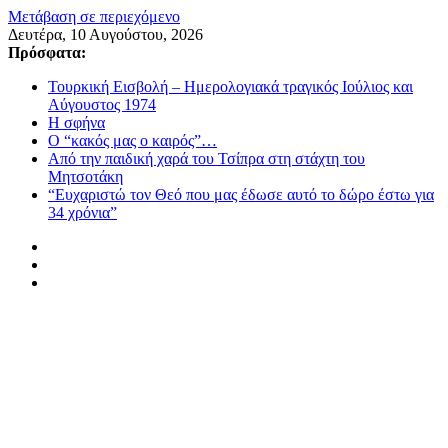
Μετάβαση σε περιεχόμενο
Δευτέρα, 10 Αυγούστου, 2026
Πρόσφατα:
Τουρκική Εισβολή – Ημερολογιακά τραγικός Ιούλιος και
Αύγουστος 1974
Η σφήνα
Ο “κακός μας ο καιρός”…
Από την παιδική χαρά του Τσίπρα στη στάχτη του
Μητσοτάκη
“Ευχαριστώ τον Θεό που μας έδωσε αυτό το δώρο έστω για
34 χρόνια”