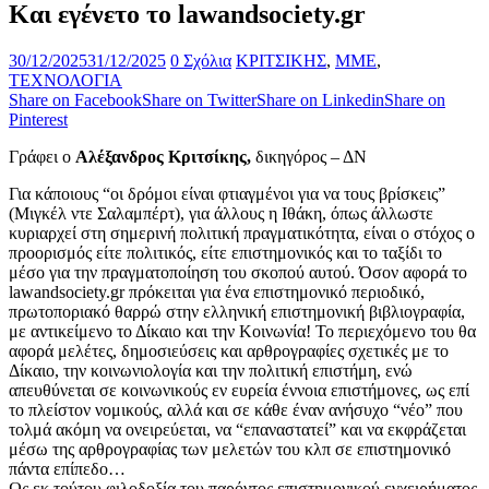
Kαι εγένετο το lawandsociety.gr
30/12/2025
31/12/2025
0 Σχόλια
ΚΡΙΤΣΙΚΗΣ
,
ΜΜΕ
,
ΤΕΧΝΟΛΟΓΙΑ
Share on Facebook
Share on Twitter
Share on Linkedin
Share on
Pinterest
Γράφει ο
Αλέξανδρος Κριτσίκης,
δικηγόρος – ΔΝ
Για κάποιους “οι δρόμοι είναι φτιαγμένοι για να τους βρίσκεις”
(Μιγκέλ ντε Σαλαμπέρτ), για άλλους η Ιθάκη, όπως άλλωστε
κυριαρχεί στη σημερινή πολιτική πραγματικότητα, είναι ο στόχος ο
προορισμός είτε πολιτικός, είτε επιστημονικός και το ταξίδι το
μέσο για την πραγματοποίηση του σκοπού αυτού. Όσον αφορά το
lawandsociety.gr πρόκειται για ένα επιστημονικό περιοδικό,
πρωτοποριακό θαρρώ στην ελληνική επιστημονική βιβλιογραφία,
με αντικείμενο το Δίκαιο και την Κοινωνία! Το περιεχόμενο του θα
αφορά μελέτες, δημοσιεύσεις και αρθρογραφίες σχετικές με το
Δίκαιο, την κοινωνιολογία και την πολιτική επιστήμη, ενώ
απευθύνεται σε κοινωνικούς εν ευρεία έννοια επιστήμονες, ως επί
το πλείστον νομικούς, αλλά και σε κάθε έναν ανήσυχο “νέο” που
τολμά ακόμη να ονειρεύεται, να “επαναστατεί” και να εκφράζεται
μέσω της αρθρογραφίας των μελετών του κλπ σε επιστημονικό
πάντα επίπεδο…
Ως εκ τούτου φιλοδοξία του παρόντος επιστημονικού εγχειρήματος