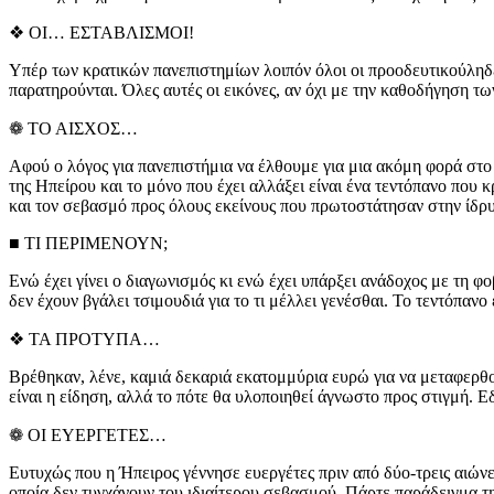
❖ ΟΙ… ΕΣΤΑΒΛΙΣΜΟΙ!
Υπέρ των κρατικών πανεπιστημίων λοιπόν όλοι οι προοδευτικούληδες
παρατηρούνται. Όλες αυτές οι εικόνες, αν όχι με την καθοδήγηση τ
❁ ΤΟ ΑΙΣΧΟΣ…
Αφού ο λόγος για πανεπιστήμια να έλθουμε για μια ακόμη φορά στο 
της Ηπείρου και το μόνο που έχει αλλάξει είναι ένα τεντόπανο που κ
και τον σεβασμό προς όλους εκείνους που πρωτοστάτησαν στην ίδρ
■ ΤΙ ΠΕΡΙΜΕΝΟΥΝ;
Ενώ έχει γίνει ο διαγωνισμός κι ενώ έχει υπάρξει ανάδοχος με τη
δεν έχουν βγάλει τσιμουδιά για το τι μέλλει γενέσθαι. Το τεντόπαν
❖ ΤΑ ΠΡΟΤΥΠΑ…
Βρέθηκαν, λένε, καμιά δεκαριά εκατομμύρια ευρώ για να μεταφερθού
είναι η είδηση, αλλά το πότε θα υλοποιηθεί άγνωστο προς στιγμή. Ε
❁ ΟΙ ΕΥΕΡΓΕΤΕΣ…
Ευτυχώς που η Ήπειρος γέννησε ευεργέτες πριν από δύο-τρεις αιώνε
οποία δεν τυγχάνουν του ιδιαίτερου σεβασμού. Πάρτε παράδειγμα τ