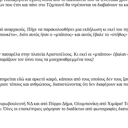
δων που έτσι και πάνε στο Τζιμπουτί θα ντρέπονται να διαβαίνουν τ
ναρχικούς. Πήγε να παρακολουθήσει μια εκδήλωση κι εκεί του την ε
υκέτο», διότι αυτός ήταν ο «μπάτσος» και αυτός έβαλε το «στήθος»
ν πασαρέλα στην πλατεία Αριστοτέλους. Κι εκεί οι «μπάτσοι» έβαλαν
ιαταράξουν τον ύπνο τους τα μοσχαναθρεμμένα τους!
ρείται εδώ και αρκετό καιρό, κάποιοι από τους οποίους δεν τους ξα
ισε τόπους και ανθρώπους, διαπιστώνοντας ότι δεν διαφέρουν και 
 ευρωβουλευτή ΝΔ και από Πύρρο Δήμα, Ολυμπιονίκη από Χιμάρα! Το
. Όλες οι επισκέπτριες γιόμησαν το διαδίκτυο από φωτογραφίες διατυμ