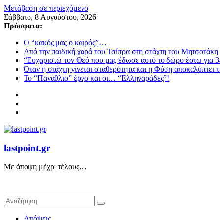
Μετάβαση σε περιεχόμενο
Σάββατο, 8 Αυγούστου, 2026
Πρόσφατα:
Ο “κακός μας ο καιρός”…
Από την παιδική χαρά του Τσίπρα στη στάχτη του Μητσοτάκη
“Ευχαριστώ τον Θεό που μας έδωσε αυτό το δώρο έστω για 3
Όταν η στάχτη γίνεται σταθερότητα και η Φύση αποκαλύπτει 
Το “Πανάθλιο” έργο και οι… “Ελληναράδες”!
lastpoint.gr
Με άποψη μέχρι τέλους…
Απόψεις