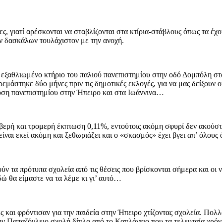
, γιατί αρέσκονται να σταβλίζονται στα κτίρια-στάβλους όπως τα έχο
ων δασκάλων τουλάχιστον με την ανοχή.
εξαθλιωμένο κτήριο του παλιού πανεπιστημίου στην οδό Δομπόλη στα Ι
ρεμάστηκε δύο μήνες πριν τις δημοτικές εκλογές, για να μας δείξουν ο
υση πανεπιστημίου στην Ήπειρο και στα Ιωάννινα…
 φοβερή και τρομερή έκπτωση 0,11%, εντούτοις ακόμη σφυρί δεν ακού
ο είναι εκεί ακόμη και ξεθωριάζει και ο «σκασμός» έχει βγει απ’ όλ
ν τα πρότυπα σχολεία από τις θέσεις που βρίσκονται σήμερα και οι ν
δώ θα είμαστε να τα λέμε κι γι’ αυτό…
ς και φρόντισαν για την παιδεία στην Ήπειρο χτίζοντας σχολεία. Πολ
ην Παπαζόγλειο σχολή δίπλα από το Καπλάνειο που τα τελευταία χρόν