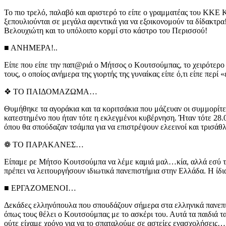
Το πιο τρελό, παλαβό και αριστερό το είπε ο γραμματέας του ΚΚΕ Κ
ξεπουλιούνται σε μεγάλα αφεντικά για να εξοικονομούν τα δίδακτρα
Βελουχιώτη και το υπόλοιπο κορμί στο κάστρο του Περισσού!
■ ΑΝΗΜΕΡΑ!..
Είπε που είπε την παπ@ριά ο Μήτσος ο Κουτσούμπας, το χειρότερο 
τους, ο οποίος ανήμερα της γιορτής της γυναίκας είπε ό,τι είπε περ
❖ ΤΟ ΠΑΙΔΟΜΑΖΩΜΑ…
Θυμήθηκε τα αγοράκια και τα κοριτσάκια που μάζευαν οι συμμορίτε
κατεστημένο που ήταν τότε η εκλεγμένοι κυβέρνηση. Ήταν τότε 28
όπου θα σπούδαζαν τσάμπα για να επιστρέψουν ελεεινοί και τρισάθλ
❁ ΤΟ ΠΑΡΑΚΑΝΕΣ…
Είπαμε ρε Μήτσο Κουτσούμπα να λέμε καμιά μαλ…κία, αλλά εσύ το πα
πρέπει να λειτουργήσουν ιδιωτικά πανεπιστήμια στην Ελλάδα. Η ίδι
■ ΕΡΓΑΖΟΜΕΝΟΙ…
Δεκάδες ελληνόπουλα που σπουδάζουν σήμερα στα ελληνικά πανεπιστ
όπως τους θέλει ο Κουτσούμπας με το ασκέρι του. Αυτά τα παιδιά 
ούτε είχαμε χρόνο για να το σπαταλούμε σε αστείες ενασχολήσεις…