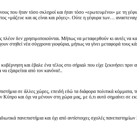
ίνους που ήταν τόσο σκληροί και ήταν τόσο «ερωτευμένοι» με τη γέφυ
ατος «μάζευε και ας είναι και ρόγες». Ούτε η γέφυρα των… αναστεναγ
 πλέον δεν χρησιμοποιούνται. Μήπως να μεταφερθούν κι αυτές να κα
έχουν στηθεί νέα σύγχρονα γιοφύρια, μήπως να γίνει μεταφορά τους 
κυβέρνηση και έβαλε ένα τέλος στο σήριαλ που είχε ξεκινήσει πριν α
α εξαιρείται από τον κανόνα!..
στήμια σε άλλες χώρες, επειδή εδώ τα διάφορα πολιτικά κόμματα, τη
 Κύπρο και όχι να μένουν στη χώρα μας, με ό,τι αυτό σημαίνει σε ε
ιδιωτικά πανεπιστήμια και όχι από αντίστοιχες σχολές πανεπιστημίω