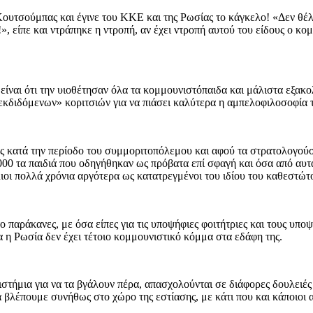
ουτσούμπας και έγινε του ΚΚΕ και της Ρωσίας το κάγκελο! «Δεν θέλο
!», είπε και ντράπηκε η ντροπή, αν έχει ντροπή αυτού του είδους ο κ
είναι ότι την υιοθέτησαν όλα τα κομμουνιστόπαιδα και μάλιστα εξα
ί «εκδιδόμενων» κοριτσιών για να πιάσει καλύτερα η αμπελοφιλοσοφία 
ς κατά την περίοδο του συμμοριτοπόλεμου και αφού τα στρατολογούσ
.000 τα παιδιά που οδηγήθηκαν ως πρόβατα επί σφαγή και όσα από α
ιοι πολλά χρόνια αργότερα ως κατατρεγμένοι του ιδίου του καθεστώτο
ράκανες, με όσα είπες για τις υποψήφιες φοιτήτριες και τους υποψήφ
α η Ρωσία δεν έχει τέτοιο κομμουνιστικό κόμμα στα εδάφη της.
ήμια για να τα βγάλουν πέρα, απασχολούνται σε διάφορες δουλειές κ
τα βλέπουμε συνήθως στο χώρο της εστίασης, με κάτι που και κάποιο