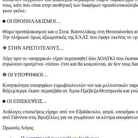
τους, κάτι που είναι στην αισθητική των διαφόρων προοδευτικούλη
γκου γκέκε;
■ ΟΙ ΠΡΟΠΗΛΑΚΙΣΜΟΙ…
Θύμα προπηλακισμού και ο Στεφ. Κασσελάκης στη Θεσσαλονίκη από α
Την πλήρωσε όμως αξιωματικός της ΕΛΑΣ που έφαγε εκείνος το «μπο
❖ ΣΤΗΝ ΑΡΙΣΤΟΤΕΛΟΥΣ…
Λίγο πριν οι «αναρχικοί» είχαν περιποιηθεί δύο ΛΟΑΤΚΙ που έκανα
στρώνουν ορισμένοι «τύποι» έτσι και θα κοιμούνται, αν δεν τους δ
❁ ΟΙ ΥΠΟΨΗΦΙΟΙ…
Κινητικότητα υποψηφίων ευρωβουλευτών νυν και μελλοντικών παρατη
Βόζεμπεργκ έκανε περατζάδα σε Άρτα-Πρέβεζα-Θεσπρωτία και γνώρ
■ ΟΙ ΕΠΙΣΚΕΨΕΙΣ…
Ανάλογες επισκέψεις είχαμε από τον Εξαδάκτυλο, ιατρό, υποψήφιο
από Γιάννινα στις Βρυξέλλες για να γνωρίσουν τα κέντρα αποφάσεων
Πρωινός Λόγος