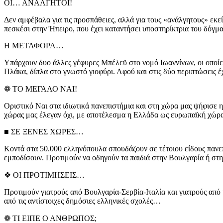
ΟΙ… ΑΝΑΛΓΗΤΟΙ!
Δεν αμφέβαλα για τις προσπάθειες, αλλά για τους «ανάλγητους» εκε
πεσκέσι στην Ήπειρο, που έχει καταντήσει υποστηρίκτρια του δόγμ
Η ΜΕΤΑΦΟΡΑ…
Υπάρχουν δυο άλλες γέφυρες Μπέλεϋ στο νομό Ιωαννίνων, οι οποίες
Πλάκα, δίπλα στο γνωστό γιοφύρι. Αφού και στις δύο περιπτώσεις 
❁ ΤΟ ΜΕΓΑΛΟ ΝΑΙ!
Οριστικό Ναι στα ιδιωτικά πανεπιστήμια και στη χώρα μας ψήφισε η 
χώρας μας έλεγαν όχι, με αποτέλεσμα η Ελλάδα ως ευρωπαϊκή χώρα ν
■ ΣΕ ΞΕΝΕΣ ΧΩΡΕΣ…
Κοντά στα 50.000 ελληνόπουλα σπουδάζουν σε τέτοιου είδους πανεπι
εμποδίσουν. Προτιμούν να οδηγούν τα παιδιά στην Βουλγαρία ή στην
❖ ΟΙ ΠΡΟΤΙΜΗΣΕΙΣ…
Προτιμούν γιατρούς από Βουλγαρία-Σερβία-Ιταλία και γιατρούς από 
από τις αντίστοιχες δημόσιες ελληνικές σχολές…
❁ ΤΙ ΕΙΠΕ Ο ΑΝΘΡΩΠΟΣ;