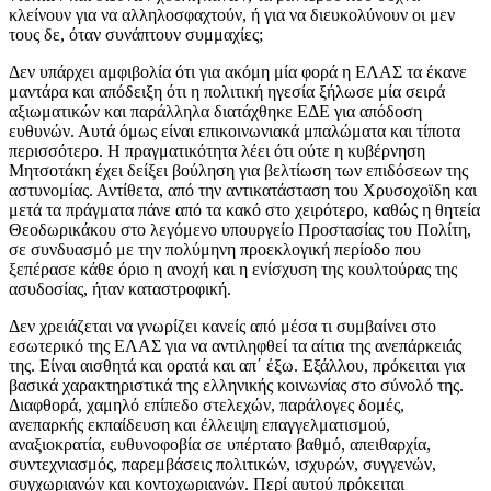
κλείνουν για να αλληλοσφαχτούν, ή για να διευκολύνουν οι μεν
τους δε, όταν συνάπτουν συμμαχίες;
Δεν υπάρχει αμφιβολία ότι για ακόμη μία φορά η ΕΛΑΣ τα έκανε
μαντάρα και απόδειξη ότι η πολιτική ηγεσία ξήλωσε μία σειρά
αξιωματικών και παράλληλα διατάχθηκε ΕΔΕ για απόδοση
ευθυνών. Αυτά όμως είναι επικοινωνιακά μπαλώματα και τίποτα
περισσότερο. Η πραγματικότητα λέει ότι ούτε η κυβέρνηση
Μητσοτάκη έχει δείξει βούληση για βελτίωση των επιδόσεων της
αστυνομίας. Αντίθετα, από την αντικατάσταση του Χρυσοχοϊδη και
μετά τα πράγματα πάνε από τα κακό στο χειρότερο, καθώς η θητεία
Θεοδωρικάκου στο λεγόμενο υπουργείο Προστασίας του Πολίτη,
σε συνδυασμό με την πολύμηνη προεκλογική περίοδο που
ξεπέρασε κάθε όριο η ανοχή και η ενίσχυση της κουλτούρας της
ασυδοσίας, ήταν καταστροφική.
Δεν χρειάζεται να γνωρίζει κανείς από μέσα τι συμβαίνει στο
εσωτερικό της ΕΛΑΣ για να αντιληφθεί τα αίτια της ανεπάρκειάς
της. Είναι αισθητά και ορατά και απ΄ έξω. Εξάλλου, πρόκειται για
βασικά χαρακτηριστικά της ελληνικής κοινωνίας στο σύνολό της.
Διαφθορά, χαμηλό επίπεδο στελεχών, παράλογες δομές,
ανεπαρκής εκπαίδευση και έλλειψη επαγγελματισμού,
αναξιοκρατία, ευθυνοφοβία σε υπέρτατο βαθμό, απειθαρχία,
συντεχνιασμός, παρεμβάσεις πολιτικών, ισχυρών, συγγενών,
συγχωριανών και κοντοχωριανών. Περί αυτού πρόκειται