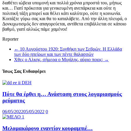
διαθέτει ιώβεια υπομονή και πολλά χρόνια μπροστά του, μήπως
και… Γιατί πρόκειται για γενικευμένη ανεπάρκεια και ούτε η
πολιτική τάξη μπορεί και θέλει κάτι καλύτερο, ούτε η κοινωνία.
Κοιτάξτε γύρω σας και θα το καταλάβετε. Από την άλλη πλευρά, ο
Δονκιχωτισμός δεν απαγορεύεται, αντίθετα επιβάλλεται σε κάποιο
βαθμό, γιατί αλλιώς πάμε χαμένοι!
Reporter
←
10 Αυγούστου 1920: Συνθήκη των Σεβρών. Η Ελλάδα
των δύο ηπείρων και των πέντε θαλασσών
Χθες ο Αλκης, σήμερα ο Μιχάλης, αύριο ποιος;
→
Ίσως Σας Ενδιαφέρει
Πότε θα έρθει η… Ανάσταση στους λογαριασμούς
ρεύματος
06/05/2022
05/05/2022
0
Μελομακάρονο εναντίον κουραμπιέ…