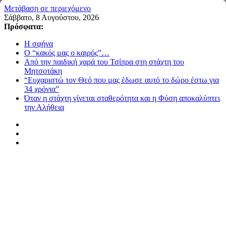
Μετάβαση σε περιεχόμενο
Σάββατο, 8 Αυγούστου, 2026
Πρόσφατα:
Η σφήνα
Ο “κακός μας ο καιρός”…
Από την παιδική χαρά του Τσίπρα στη στάχτη του
Μητσοτάκη
“Ευχαριστώ τον Θεό που μας έδωσε αυτό το δώρο έστω για
34 χρόνια”
Όταν η στάχτη γίνεται σταθερότητα και η Φύση αποκαλύπτει
την Αλήθεια