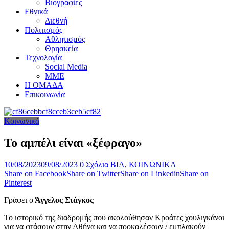
Βιογραφίες
Εθνικά
Διεθνή
Πολιτισμός
Αθλητισμός
Θρησκεία
Τεχνολογία
Social Media
ΜΜΕ
Η ΟΜΑΔΑ
Επικοινωνία
Κοινωνικά
Το αμπέλι είναι «ξέφραγο»
10/08/2023
09/08/2023
0 Σχόλια
ΒΙΑ
,
ΚΟΙΝΩΝΙΚΑ
Share on Facebook
Share on Twitter
Share on Linkedin
Share on
Pinterest
Γράφει ο
Άγγελος Στάγκος
Το ιστορικό της διαδρομής που ακολούθησαν Κροάτες χουλιγκάνοι
για να φτάσουν στην Αθήνα και να προκαλέσουν / εμπλακούν