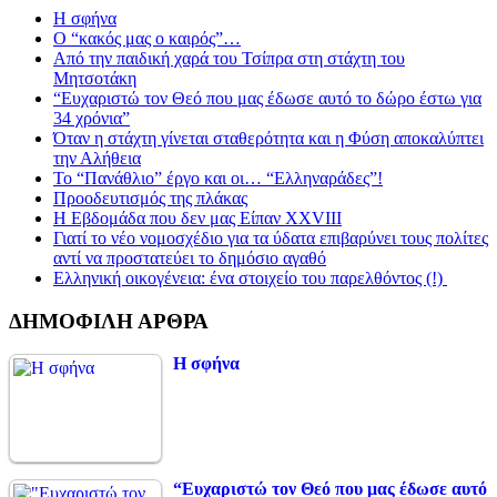
Η σφήνα
Ο “κακός μας ο καιρός”…
Από την παιδική χαρά του Τσίπρα στη στάχτη του
Μητσοτάκη
“Ευχαριστώ τον Θεό που μας έδωσε αυτό το δώρο έστω για
34 χρόνια”
Όταν η στάχτη γίνεται σταθερότητα και η Φύση αποκαλύπτει
την Αλήθεια
Το “Πανάθλιο” έργο και οι… “Ελληναράδες”!
Προοδευτισμός της πλάκας
Η Εβδομάδα που δεν μας Είπαν XXVIII
Γιατί το νέο νομοσχέδιο για τα ύδατα επιβαρύνει τους πολίτες
αντί να προστατεύει το δημόσιο αγαθό
Ελληνική οικογένεια: ένα στοιχείο του παρελθόντος (!)
ΔΗΜΟΦΙΛΗ ΑΡΘΡΑ
Η σφήνα
“Ευχαριστώ τον Θεό που μας έδωσε αυτό