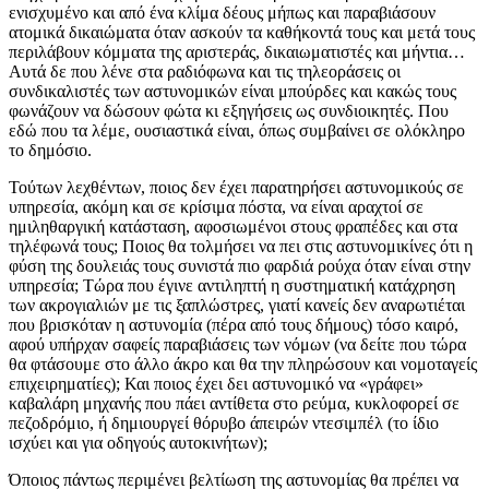
ενισχυμένο και από ένα κλίμα δέους μήπως και παραβιάσουν
ατομικά δικαιώματα όταν ασκούν τα καθήκοντά τους και μετά τους
περιλάβουν κόμματα της αριστεράς, δικαιωματιστές και μήντια…
Αυτά δε που λένε στα ραδιόφωνα και τις τηλεοράσεις οι
συνδικαλιστές των αστυνομικών είναι μπούρδες και κακώς τους
φωνάζουν να δώσουν φώτα κι εξηγήσεις ως συνδιοικητές. Που
εδώ που τα λέμε, ουσιαστικά είναι, όπως συμβαίνει σε ολόκληρο
το δημόσιο.
Τούτων λεχθέντων, ποιος δεν έχει παρατηρήσει αστυνομικούς σε
υπηρεσία, ακόμη και σε κρίσιμα πόστα, να είναι αραχτοί σε
ημιληθαργική κατάσταση, αφοσιωμένοι στους φραπέδες και στα
τηλέφωνά τους; Ποιος θα τολμήσει να πει στις αστυνομικίνες ότι η
φύση της δουλειάς τους συνιστά πιο φαρδιά ρούχα όταν είναι στην
υπηρεσία; Τώρα που έγινε αντιληπτή η συστηματική κατάχρηση
των ακρογιαλιών με τις ξαπλώστρες, γιατί κανείς δεν αναρωτιέται
που βρισκόταν η αστυνομία (πέρα από τους δήμους) τόσο καιρό,
αφού υπήρχαν σαφείς παραβιάσεις των νόμων (να δείτε που τώρα
θα φτάσουμε στο άλλο άκρο και θα την πληρώσουν και νομοταγείς
επιχειρηματίες); Και ποιος έχει δει αστυνομικό να «γράφει»
καβαλάρη μηχανής που πάει αντίθετα στο ρεύμα, κυκλοφορεί σε
πεζοδρόμιο, ή δημιουργεί θόρυβο άπειρών ντεσιμπέλ (το ίδιο
ισχύει και για οδηγούς αυτοκινήτων);
Όποιος πάντως περιμένει βελτίωση της αστυνομίας θα πρέπει να