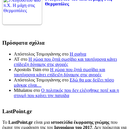
Θερμοπύλες
Πρόσφατα σχόλια
Απόστολος Τσιμογιάννης
στο
Η σφήνα
ΑΤ
στο
Η χώρα που ζητά σωσίβιο και ταυτόχρονα κάνει
επίδειξη δύναμης στις αγορές
Apostolis Tsim
στο
Η χώρα που ζητά σωσίβιο και
ταυτόχρονα κάνει επίδειξη δύναμης στις αγορές
Απόστολος Τσιμογιάννης
στο
Εδώ θα μας δείξει πόσο
μάγκας είναι…
Mihalatou
στο
Ο πολιτικός που δεν ελέγχθηκε ποτέ και η
στιγμή που κρίνει την πατρίδα
LastPoint.gr
To
LastPoint.gr
είναι μια
ιστοσελίδα έκφρασης γνώμης
που
έκανε την εμφάνιση της τον
Ιανουάριο του 2017
. Δεν πρόκειται για