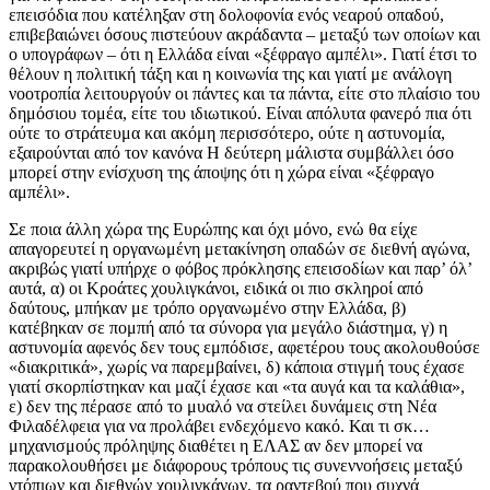
επεισόδια που κατέληξαν στη δολοφονία ενός νεαρού οπαδού,
επιβεβαιώνει όσους πιστεύουν ακράδαντα – μεταξύ των οποίων και
ο υπογράφων – ότι η Ελλάδα είναι «ξέφραγο αμπέλι». Γιατί έτσι το
θέλουν η πολιτική τάξη και η κοινωνία της και γιατί με ανάλογη
νοοτροπία λειτουργούν οι πάντες και τα πάντα, είτε στο πλαίσιο του
δημόσιου τομέα, είτε του ιδιωτικού. Είναι απόλυτα φανερό πια ότι
ούτε το στράτευμα και ακόμη περισσότερο, ούτε η αστυνομία,
εξαιρούνται από τον κανόνα Η δεύτερη μάλιστα συμβάλλει όσο
μπορεί στην ενίσχυση της άποψης ότι η χώρα είναι «ξέφραγο
αμπέλι».
Σε ποια άλλη χώρα της Ευρώπης και όχι μόνο, ενώ θα είχε
απαγορευτεί η οργανωμένη μετακίνηση οπαδών σε διεθνή αγώνα,
ακριβώς γιατί υπήρχε ο φόβος πρόκλησης επεισοδίων και παρ’ όλ’
αυτά, α) οι Κροάτες χουλιγκάνοι, ειδικά οι πιο σκληροί από
δαύτους, μπήκαν με τρόπο οργανωμένο στην Ελλάδα, β)
κατέβηκαν σε πομπή από τα σύνορα για μεγάλο διάστημα, γ) η
αστυνομία αφενός δεν τους εμπόδισε, αφετέρου τους ακολουθούσε
«διακριτικά», χωρίς να παρεμβαίνει, δ) κάποια στιγμή τους έχασε
γιατί σκορπίστηκαν και μαζί έχασε και «τα αυγά και τα καλάθια»,
ε) δεν της πέρασε από το μυαλό να στείλει δυνάμεις στη Νέα
Φιλαδέλφεια για να προλάβει ενδεχόμενο κακό. Και τι σκ…
μηχανισμούς πρόληψης διαθέτει η ΕΛΑΣ αν δεν μπορεί να
παρακολουθήσει με διάφορους τρόπους τις συνεννοήσεις μεταξύ
ντόπιων και διεθνών χουλιγκάνων, τα ραντεβού που συχνά