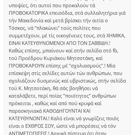
υποψίες, ότι αυτοί που προκαλούν τά
ΠΡΟΒΟΚΑΤΟΡΙΚΑ επεισόδια, στά συλλαλητήρια γιά
τήν Μακεδονία καί μετά βρίσκει τήν αιτία ο
Τόσκας, νά ”πλακώνει” τούς πολίτες που
συμμετέχουν, μέ τίς οικογένειες τους, στά ΧΗΜΙΚΑ,
ΕΙΝΑΙ ΚΑΤΕΥΘΥΝΟΜΕΝΟΙ ΑΠΟ ΤΟΝ ΣΑΒΒΙΔΗ.!
Καθώς επίσης, μπαίνουν καί στήν σελίδα στό fb,
τού Προέδρου Κυριάκου Μητσοτάκη, καί
ΠΡΟΒΟΚΑΡΟΥΝ επίσης μέ ”σχολιασμούς”.! Μία
επίσκεψη στίς σελίδες αυτών τών ανθρώπων, που
σχολιάζουν δυσμενώς καί υβριστικώς, στήν σελίδα
τού Κ. Μητσοτάκη, θά σάς βοηθήσει νά
καταλάβετε, περί ποίας ”ποιότητος” ανθρώπων
πρόκειται , καθώς καί από πού κρυφά καί
παρασκηνιακά ΚΑΘΟΔΗΓΟΥΝΤΑΙ ΚΑΙ
ΚΑΤΕΥΘΥΝΟΝΤΑΙ.! Καλό είναι νά γνωρίζεις ποιός
είναι ο ΕΧΘΡΟΣ ΣΟΥ, ώστε νά μπορέσεις νά τόν
ΑΝΤΙΜΕΤΩΠΙΣΕΙΣ.! Αρχικά πίστευα ότι ήταν