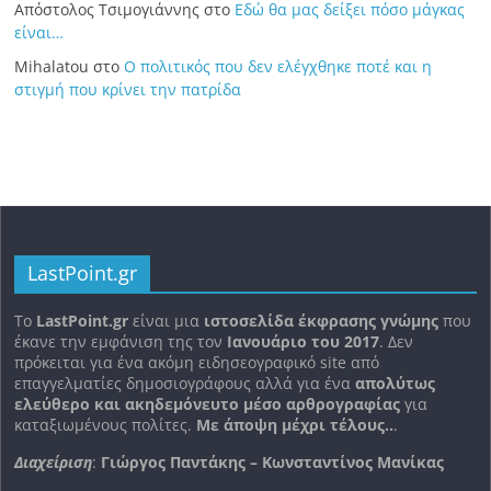
Απόστολος Τσιμογιάννης
στο
Εδώ θα μας δείξει πόσο μάγκας
είναι…
Mihalatou
στο
Ο πολιτικός που δεν ελέγχθηκε ποτέ και η
στιγμή που κρίνει την πατρίδα
LastPoint.gr
To
LastPoint.gr
είναι μια
ιστοσελίδα έκφρασης γνώμης
που
έκανε την εμφάνιση της τον
Ιανουάριο του 2017
. Δεν
πρόκειται για ένα ακόμη ειδησεογραφικό site από
επαγγελματίες δημοσιογράφους αλλά για ένα
απολύτως
ελεύθερο και ακηδεμόνευτο μέσο αρθρογραφίας
για
καταξιωμένους πολίτες.
Με άποψη μέχρι τέλους..
.
Διαχείριση
:
Γιώργος Παντάκης – Κωνσταντίνος Μανίκας