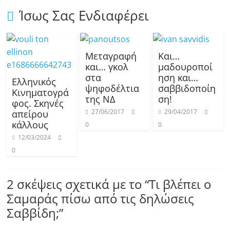
Ίσως Σας Ενδιαφέρει
Μεταγραφή
Και…
και… γκολ
μαδουροποί
στα
ηση και…
Ελληνικός
ψηφοδέλτια
σαββιδοποίη
Κινηματογρά
της ΝΔ
ση!
φος. Σκηνές
27/06/2017
29/04/2017
απείρου
κάλλους
0
0
12/03/2024
0
2 σκέψεις σχετικά με το “
Τι βλέπει ο
Σαμαράς πίσω από τις δηλώσεις
Σαββίδη;
”