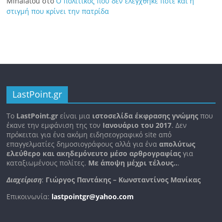
Mihalatou
στο
Ο πολιτικός που δεν ελέγχθηκε ποτέ και η
στιγμή που κρίνει την πατρίδα
LastPoint.gr
To
LastPoint.gr
είναι μια
ιστοσελίδα έκφρασης γνώμης
που
έκανε την εμφάνιση της τον
Ιανουάριο του 2017
. Δεν
πρόκειται για ένα ακόμη ειδησεογραφικό site από
επαγγελματίες δημοσιογράφους αλλά για ένα
απολύτως
ελεύθερο και ακηδεμόνευτο μέσο αρθρογραφίας
για
καταξιωμένους πολίτες.
Με άποψη μέχρι τέλους..
.
Διαχείριση
:
Γιώργος Παντάκης – Κωνσταντίνος Μανίκας
Επικοινωνία:
lastpointgr@yahoo.com