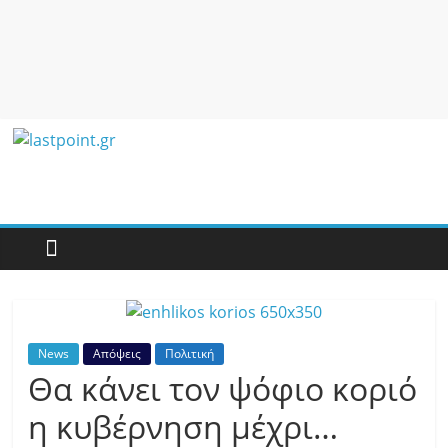
lastpoint.gr
Με
άποψη
μέχρι
τέλους…
News
Απόψεις
Πολιτική
Θα κάνει τον ψόφιο κοριό
η κυβέρνηση μέχρι…