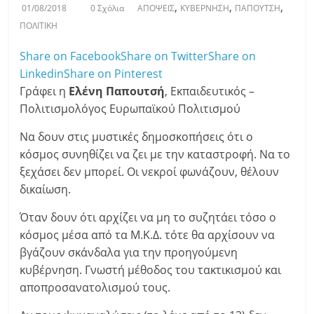
,
,
,
01/08/2018
0 Σχόλια
ΑΠΟΨΕΙΣ
ΚΥΒΕΡΝΗΣΗ
ΠΑΠΟΥΤΣΗ
ΠΟΛΙΤΙΚΗ
Share on Facebook
Share on Twitter
Share on
Linkedin
Share on Pinterest
Γράφει η
Ελένη Παπουτσή
, Εκπαιδευτικός –
Πολιτισμολόγος Ευρωπαϊκού Πολιτισμού
Να δουν στις μυστικές δημοσκοπήσεις ότι ο
κόσμος συνηθίζει να ζει με την καταστροφή. Να το
ξεχάσει δεν μπορεί. Οι νεκροί φωνάζουν, θέλουν
δικαίωση.
Όταν δουν ότι αρχίζει να μη το συζητάει τόσο ο
κόσμος μέσα από τα Μ.Κ.Δ. τότε θα αρχίσουν να
βγάζουν σκάνδαλα για την προηγούμενη
κυβέρνηση. Γνωστή μέθοδος του τακτικισμού και
αποπροσανατολισμού τους.