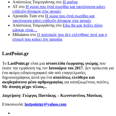
Απόστολος Τσιμογιάννης
στο
Η σφήνα
ΑΤ
στο
Η χώρα που ζητά σωσίβιο και ταυτόχρονα κάνει
επίδειξη δύναμης στις αγορές
Apostolis Tsim
στο
Η χώρα που ζητά σωσίβιο και
ταυτόχρονα κάνει επίδειξη δύναμης στις αγορές
Απόστολος Τσιμογιάννης
στο
Εδώ θα μας δείξει πόσο
μάγκας είναι…
Mihalatou
στο
Ο πολιτικός που δεν ελέγχθηκε ποτέ και η
στιγμή που κρίνει την πατρίδα
LastPoint.gr
To
LastPoint.gr
είναι μια
ιστοσελίδα έκφρασης γνώμης
που
έκανε την εμφάνιση της τον
Ιανουάριο του 2017
. Δεν πρόκειται για
ένα ακόμη ειδησεογραφικό site από επαγγελματίες
δημοσιογράφους αλλά για ένα
απολύτως ελεύθερο και
ακηδεμόνευτο μέσο αρθρογραφίας
για καταξιωμένους πολίτες.
Με άποψη μέχρι τέλους..
.
Διαχείριση
:
Γιώργος Παντάκης – Κωνσταντίνος Μανίκας
Επικοινωνία:
lastpointgr@yahoo.com