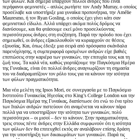
των φύλων. Και σήμερα υπάρχουν πολλοί άνδρες που είναι
περήφανοι φεμινιστές – απλώς ρωτήστε τον Andy Murray, ο οποίος
προσέλαβε και υποστήριξε μια γυναίκα προπονήτρια, την Amélie
Mauresmo, ή τον Ryan Gosling, ο οποίος έχει γίνει κάτι σαν
φεμινιστικό είδωλο. Αλλά υπάρχει ακόμα πολύς δρόμος να
διανύσουμε, και θα φτάσουμε εκεί μόνο προσελκύοντας
περισσότερους άνδρες στη συζήτηση. Παρά την πρόοδο που έχει
σημειωθεί, οι άνδρες εξακολουθούν να κυριαρχούν σε θέσεις
εξουσίας. Και, όπως έδειξε μια σειρά από πρόσφατα σκάνδαλα
παρενόχλησης, η συμπεριφορά ορισμένων ανδρών είχε βαθιές
επιπτώσεις στην καριέρα των γυναικών, την επιτυχία τους και τη
ζωή τους. Τα καλά νέα, καθώς γιορτάζουμε την Παγκόσμια Ημέρα
της Γυναίκας, είναι ότι πολλοί άνδρες αναγνωρίζουν τη σημασία
του να διαδραματίζουν τον ρόλο τους για να κάνουν την ισότητα
των φύλων πραγματικότητα.
Μια νέα μελέτη της Ipsos Mori, σε συνεργασία με το Παγκόσμιο
Ινστιτούτο Γυναικείας Ηγεσίας στο King’s College London και την
Παγκόσμια Ημέρα της Γυναίκας, διαπίστωσε ότι ενώ το ένα τρίτο
των Ιταλών ανδρών πιστεύουν ότι αναμένεται να κάνουν πάρα
πολλά για να υποστηρίξουν την ισότητα των γυναικών, πολύ
περισσότεροι – οι μισοί – δεν το κάνουν. Στην πραγματικότητα,
τρεις στους πέντε άνδρες στην Ελλάδα συμφωνούν ότι η ισότητα
των φύλων δεν θα επιτευχθεί εκτός αν αναλάβουν επίσης δράση
για την υποστήριξη των δικαιωμάτων των γυναικών. Παρά τις