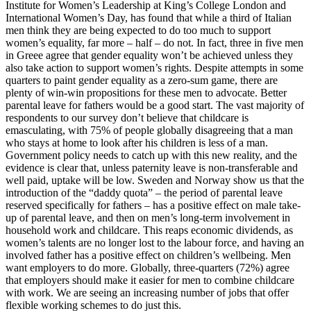
Institute for Women’s Leadership at King’s College London and
International Women’s Day, has found that while a third of Italian
men think they are being expected to do too much to support
women’s equality, far more – half – do not. In fact, three in five men
in Greee agree that gender equality won’t be achieved unless they
also take action to support women’s rights. Despite attempts in some
quarters to paint gender equality as a zero-sum game, there are
plenty of win-win propositions for these men to advocate. Better
parental leave for fathers would be a good start. The vast majority of
respondents to our survey don’t believe that childcare is
emasculating, with 75% of people globally disagreeing that a man
who stays at home to look after his children is less of a man.
Government policy needs to catch up with this new reality, and the
evidence is clear that, unless paternity leave is non-transferable and
well paid, uptake will be low. Sweden and Norway show us that the
introduction of the “daddy quota” – the period of parental leave
reserved specifically for fathers – has a positive effect on male take-
up of parental leave, and then on men’s long-term involvement in
household work and childcare. This reaps economic dividends, as
women’s talents are no longer lost to the labour force, and having an
involved father has a positive effect on children’s wellbeing. Men
want employers to do more. Globally, three-quarters (72%) agree
that employers should make it easier for men to combine childcare
with work. We are seeing an increasing number of jobs that offer
flexible working schemes to do just this.