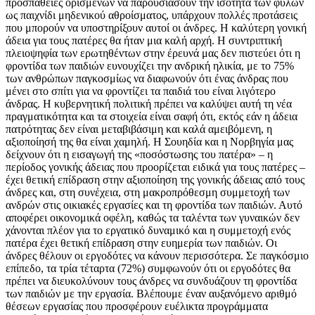
προσπάθειες ορισμένων να παρουσιάσουν την ισότητα των φύλων
ως παιχνίδι μηδενικού αθροίσματος, υπάρχουν πολλές προτάσεις
που μπορούν να υποστηρίξουν αυτοί οι άνδρες. Η καλύτερη γονική
άδεια για τους πατέρες θα ήταν μια καλή αρχή. Η συντριπτική
πλειοψηφία των ερωτηθέντων στην έρευνά μας δεν πιστεύει ότι η
φροντίδα των παιδιών ευνουχίζει την ανδρική ηλικία, με το 75%
των ανθρώπων παγκοσμίως να διαφωνούν ότι ένας άνδρας που
μένει στο σπίτι για να φροντίζει τα παιδιά του είναι λιγότερο
άνδρας. Η κυβερνητική πολιτική πρέπει να καλύψει αυτή τη νέα
πραγματικότητα και τα στοιχεία είναι σαφή ότι, εκτός εάν η άδεια
πατρότητας δεν είναι μεταβιβάσιμη και καλά αμειβόμενη, η
αξιοποίησή της θα είναι χαμηλή. Η Σουηδία και η Νορβηγία μας
δείχνουν ότι η εισαγωγή της «ποσόστωσης του πατέρα» – η
περίοδος γονικής άδειας που προορίζεται ειδικά για τους πατέρες –
έχει θετική επίδραση στην αξιοποίηση της γονικής άδειας από τους
άνδρες και, στη συνέχεια, στη μακροπρόθεσμη συμμετοχή των
ανδρών στις οικιακές εργασίες και τη φροντίδα των παιδιών. Αυτό
αποφέρει οικονομικά οφέλη, καθώς τα ταλέντα των γυναικών δεν
χάνονται πλέον για το εργατικό δυναμικό και η συμμετοχή ενός
πατέρα έχει θετική επίδραση στην ευημερία των παιδιών. Οι
άνδρες θέλουν οι εργοδότες να κάνουν περισσότερα. Σε παγκόσμιο
επίπεδο, τα τρία τέταρτα (72%) συμφωνούν ότι οι εργοδότες θα
πρέπει να διευκολύνουν τους άνδρες να συνδυάζουν τη φροντίδα
των παιδιών με την εργασία. Βλέπουμε έναν αυξανόμενο αριθμό
θέσεων εργασίας που προσφέρουν ευέλικτα προγράμματα