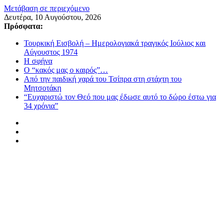
Μετάβαση σε περιεχόμενο
Δευτέρα, 10 Αυγούστου, 2026
Πρόσφατα:
Τουρκική Εισβολή – Ημερολογιακά τραγικός Ιούλιος και
Αύγουστος 1974
Η σφήνα
Ο “κακός μας ο καιρός”…
Από την παιδική χαρά του Τσίπρα στη στάχτη του
Μητσοτάκη
“Ευχαριστώ τον Θεό που μας έδωσε αυτό το δώρο έστω για
34 χρόνια”