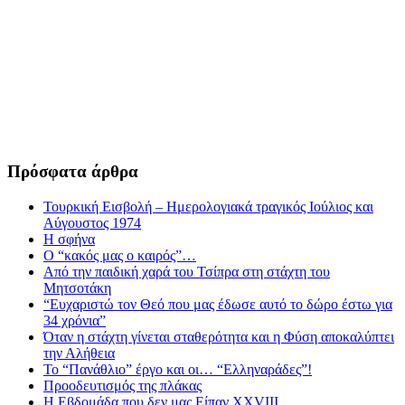
Πρόσφατα άρθρα
Τουρκική Εισβολή – Ημερολογιακά τραγικός Ιούλιος και
Αύγουστος 1974
Η σφήνα
Ο “κακός μας ο καιρός”…
Από την παιδική χαρά του Τσίπρα στη στάχτη του
Μητσοτάκη
“Ευχαριστώ τον Θεό που μας έδωσε αυτό το δώρο έστω για
34 χρόνια”
Όταν η στάχτη γίνεται σταθερότητα και η Φύση αποκαλύπτει
την Αλήθεια
Το “Πανάθλιο” έργο και οι… “Ελληναράδες”!
Προοδευτισμός της πλάκας
Η Εβδομάδα που δεν μας Είπαν XXVIII