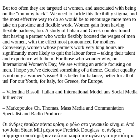
But too often they are targeted at women, and associated with being
on the “mummy track”. We need to tackle this flexibility stigma, and
the most effective way to do so would be to encourage more men to
take on part-time and flexible work. Women gain from having
flexible partners, too. A study of Italian and Greek couples found
that having a partner who works flexibly boosted the wages of men
and women, with the effect most pronounced for mothers.
Conversely, women whose partners work very long hours are
significantly more likely to quit the labour force – taking their talent
and experience with them. For those who wonder why, on
International Women’s Day, We are writing an article focusing on
men, I hope you’ve detected something of a theme. Gender equality
is not only a women’s issue! It is better for balance, better for all of
us! For our Youth, for Italy, for Greece, for Europe.
– Valentina Bissoli, Italian and International Model ans Social Media
Influencer
– Markopoulos Ch. Thomas, Mass Media and Communiation
Specialist and Radio Producer
Οι άνδρες έπαιζαν πάντα κρίσιμο ρόλο στο γυναικείο κίνημα. Από
τον John Stuart Mill μέχρι τον Fredrick Douglass, οι άνδρες
σύμμαχοι υποστηρίζουν εδώ και καιρό τον αγώνα για την ισότητα