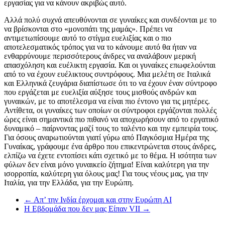
εργασίας για να κάνουν ακριβώς αυτό.
Αλλά πολύ συχνά απευθύνονται σε γυναίκες και συνδέονται με το
να βρίσκονται στο «μονοπάτι της μαμάς». Πρέπει να
αντιμετωπίσουμε αυτό το στίγμα ευελιξίας και ο πιο
αποτελεσματικός τρόπος για να το κάνουμε αυτό θα ήταν να
ενθαρρύνουμε περισσότερους άνδρες να αναλάβουν μερική
απασχόληση και ευέλικτη εργασία. Και οι γυναίκες επωφελούνται
από το να έχουν ευέλικτους συντρόφους. Μια μελέτη σε Ιταλικά
και Ελληνικά ζευγάρια διαπίστωσε ότι το να έχουν έναν σύντροφο
που εργάζεται με ευελιξία αύξησε τους μισθούς ανδρών και
γυναικών, με το αποτέλεσμα να είναι πιο έντονο για τις μητέρες.
Αντίθετα, οι γυναίκες των οποίων οι σύντροφοι εργάζονται πολλές
ώρες είναι σημαντικά πιο πιθανό να αποχωρήσουν από το εργατικό
δυναμικό – παίρνοντας μαζί τους το ταλέντο και την εμπειρία τους.
Για όσους αναρωτιούνται γιατί γύρω από Παγκόσμια Ημέρα της
Γυναίκας, γράφουμε ένα άρθρο που επικεντρώνεται στους άνδρες,
ελπίζω να έχετε εντοπίσει κάτι σχετικό με το θέμα. Η ισότητα των
φύλων δεν είναι μόνο γυναικείο ζήτημα! Είναι καλύτερη για την
ισορροπία, καλύτερη για όλους μας! Για τους νέους μας, για την
Ιταλία, για την Ελλάδα, για την Ευρώπη.
←
Απ’ την Ινδία έρχομαι και στην Ευρώπη ΑΙ
Η Εβδομάδα που δεν μας Είπαν VII
→