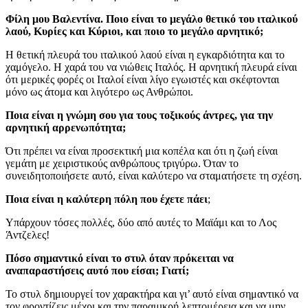
Φίλη μου Βαλεντίνα. Ποιο είναι το μεγάλο θετικό του ιταλικού
λαού, Κυρίες και Κύριοι, και ποιο το μεγάλο αρνητικό;
Η θετική πλευρά του ιταλικού λαού είναι η εγκαρδιότητα και το
χαμόγελο. Η χαρά του να νιώθεις Ιταλός. Η αρνητική πλευρά είναι
ότι μερικές φορές οι Ιταλοί είναι λίγο εγωιστές και σκέφτονται
μόνο ως άτομα και λιγότερο ως Ανθρώποι.
Ποια είναι η γνώμη σου για τους τοξικούς άντρες, για την
αρνητική αρρενωπότητα;
Ότι πρέπει να είναι προσεκτική μια κοπέλα και ότι η ζωή είναι
γεμάτη με χειριστικούς ανθρώπους τριγύρω. Όταν το
συνειδητοποιήσετε αυτό, είναι καλύτερο να σταματήσετε τη σχέση.
Ποια είναι η καλύτερη πόλη που έχετε πάει
;
Υπάρχουν τόσες πολλές, δύο από αυτές το Μαϊάμι και το Λος
Άντζελες!
Πόσο σημαντικό είναι το στυλ όταν πρόκειται να
αναπαραστήσεις αυτό που είσαι; Γιατί;
Το στυλ δημιουργεί τον χαρακτήρα και γι’ αυτό είναι σημαντικό να
τον φροντίζεις μέχρι και την παραμικρή λεπτομέρεια και να μην