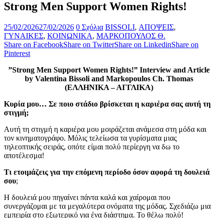
Strong Men Support Women Rights!
25/02/2026
27/02/2026
0 Σχόλια
BISSOLI
,
ΑΠΟΨΕΙΣ
,
ΓΥΝΑΙΚΕΣ
,
ΚΟΙΝΩΝΙΚΑ
,
ΜΑΡΚΟΠΟΥΛΟΣ Θ.
Share on Facebook
Share on Twitter
Share on Linkedin
Share on
Pinterest
”Strong Men Support Women Rights!” Interview and Article
by Valentina Bissoli and Markopoulos Ch. Thomas
(ΕΛΛΗΝΙΚΑ – ΑΓΓΛΙΚΑ)
Κυρία μου… Σε ποιο στάδιο βρίσκεται η καριέρα σας αυτή τη
στιγμή;
Αυτή τη στιγμή η καριέρα μου μοιράζεται ανάμεσα στη μόδα και
τον κινηματογράφο. Μόλις τελείωσα τα γυρίσματα μιας
τηλεοπτικής σειράς, οπότε είμαι πολύ περίεργη να δω το
αποτέλεσμα!
Τι ετοιμάζεις για την επόμενη περίοδο όσον αφορά τη δουλειά
σου
;
Η δουλειά μου πηγαίνει πάντα καλά και χαίρομαι που
συνεργάζομαι με τα μεγαλύτερα ονόματα της μόδας. Σχεδιάζω μια
εμπειρία στο εξωτερικό για ένα διάστημα. Το θέλω πολύ!