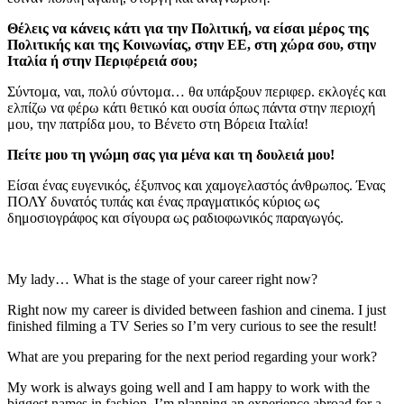
Θέλεις να κάνεις κάτι για την Πολιτική, να είσαι μέρος της
Πολιτικής και της Κοινωνίας, στην ΕΕ, στη χώρα σου, στην
Ιταλία ή στην Περιφέρειά σου;
Σύντομα, ναι, πολύ σύντομα… θα υπάρξουν περιφερ. εκλογές και
ελπίζω να φέρω κάτι θετικό και ουσία όπως πάντα στην περιοχή
μου, την πατρίδα μου, το Βένετο στη Βόρεια Ιταλία!
Πείτε μου τη γνώμη σας για μένα και τη δουλειά μου!
Είσαι ένας ευγενικός, έξυπνος και χαμογελαστός άνθρωπος. Ένας
ΠΟΛΥ δυνατός τυπάς και ένας πραγματικός κύριος ως
δημοσιογράφος και σίγουρα ως ραδιοφωνικός παραγωγός.
My lady… What is the stage of your career right now?
Right now my career is divided between fashion and cinema. I just
finished filming a TV Series so I’m very curious to see the result!
What are you preparing for the next period regarding your work?
My work is always going well and I am happy to work with the
biggest names in fashion. I’m planning an experience abroad for a