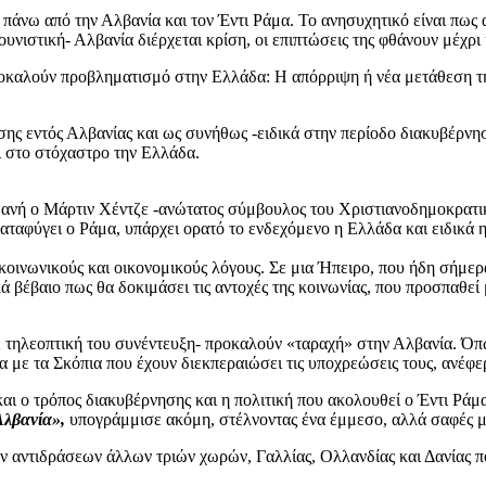
πάνω από την Αλβανία και τον Έντι Ράμα. Το ανησυχητικό είναι πως 
υνιστική- Αλβανία διέρχεται κρίση, οι επιπτώσεις της φθάνουν μέχρι 
οκαλούν προβληματισμό στην Ελλάδα: Η απόρριψη ή νέα μετάθεση της
ασης εντός Αλβανίας και ως συνήθως -ειδικά στην περίοδο διακυβέρν
ι στο στόχαστρο την Ελλάδα.
ιθανή ο Μάρτιν Χέντζε -ανώτατος σύμβουλος του Χριστιανοδημοκρατ
 καταφύγει ο Ράμα, υπάρχει ορατό το ενδεχόμενο η Ελλάδα και ειδικ
αι κοινωνικούς και οικονομικούς λόγους. Σε μια Ήπειρο, που ήδη σήμ
ά βέβαιο πως θα δοκιμάσει τις αντοχές της κοινωνίας, που προσπαθεί
 τηλεοπτική του συνέντευξη- προκαλούν «ταραχή» στην Αλβανία. Όπω
α με τα Σκόπια που έχουν διεκπεραιώσει τις υποχρεώσεις τους, ανέφε
και ο τρόπος διακυβέρνησης και η πολιτική που ακολουθεί ο Έντι Ράμ
Αλβανία»,
υπογράμμισε ακόμη, στέλνοντας ένα έμμεσο, αλλά σαφές μή
ν αντιδράσεων άλλων τριών χωρών, Γαλλίας, Ολλανδίας και Δανίας π