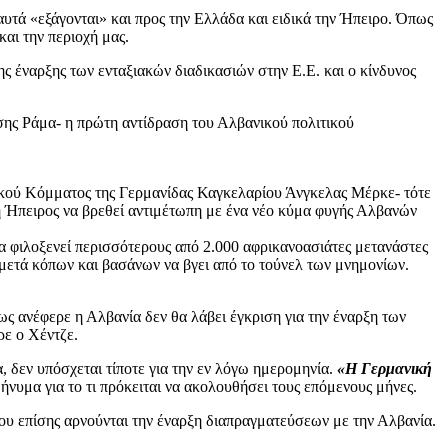
αυτά «εξάγονται» και προς την Ελλάδα και ειδικά την Ήπειρο. Όπως
και την περιοχή μας.
 έναρξης των ενταξιακών διαδικασιών στην Ε.Ε. και ο κίνδυνος
ησης Ράμα- η πρώτη αντίδραση του Αλβανικού πολιτικού
ικού Κόμματος της Γερμανίδας Καγκελαρίου Άνγκελας Μέρκε- τότε
ά η Ήπειρος να βρεθεί αντιμέτωπη με ένα νέο κύμα φυγής Αλβανών
ερα φιλοξενεί περισσότερους από 2.000 αφρικανοασιάτες μετανάστες
 μετά κόπων και βασάνων να βγει από το τούνελ των μνημονίων.
ς ανέφερε η Αλβανία δεν θα λάβει έγκριση για την έναρξη των
ρε ο Χέντζε.
α, δεν υπόσχεται τίποτε για την εν λόγω ημερομηνία.
«Η Γερμανική
νυμα για το τι πρόκειται να ακολουθήσει τους επόμενους μήνες.
ου επίσης αρνούνται την έναρξη διαπραγματεύσεων με την Αλβανία.