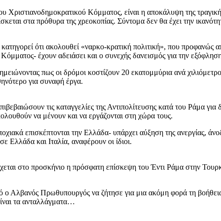
ου Χριστιανοδημοκρατικού Κόμματος, είναι η αποκάλυψη της τραγική
ίσκεται στα πρόθυρα της χρεοκοπίας. Σύντομα δεν θα έχει την ικανότ
ίο κατηγορεί ότι ακολουθεί «ναρκο-κρατική πολιτική», που προφανώς 
Κόμματος- έχουν αδειάσει και ο συνεχής δανεισμός για την εξόφληση
ειώνοντας πως οι δρόμοι κοστίζουν 20 εκατομμύρια ανά χιλιόμετρο,
θηνότερο για συναφή έργα.
πιβεβαιώσουν τις καταγγελίες της Αντιπολίτευσης κατά του Ράμα γι
ολουθούν να μένουν και να εργάζονται στη χώρα τους.
οχιακά επισκέπτονται την Ελλάδα- υπάρχει αύξηση της ανεργίας, άνοδ
ε Ελλάδα και Ιταλία, αναφέρουν οι ίδιοι.
εται στο προσκήνιο η πρόσφατη επίσκεψη του Έντι Ράμα στην Τουρκ
ανό ο Αλβανός Πρωθυπουργός να ζήτησε για μια ακόμη φορά τη βοήθει
 είναι τα ανταλλάγματα…