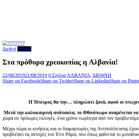
Διεθνή
Εθνικά
Στα πρόθυρα χρεοκοπίας η Αλβανία!
22/08/2019
21/08/2019
0 Σχόλια
ΑΛΒΑΝΙΑ
,
ΔΙΕΘΝΗ
Share on Facebook
Share on Twitter
Share on Linkedin
Share on Pinter
Η Ήπειρος θα την… πληρώσει ξανά, αφού οι πτωχευ
Μετά την καλοκαιρινή ανάπαυλα, το Φθινόπωρο αναμένεται να ε
χώρα σε πρόωρες εκλογές -ένα χρόνο νωρίτερα από τον προβλεπόμενο
Μέχρι τώρα οι κινήσεις και οι διαμαρτυρίες της Αντιπολίτευσης έχο
προβλέψει τις αντοχές του Έντι Ράμα, που όπως φαίνεται το μοναδι