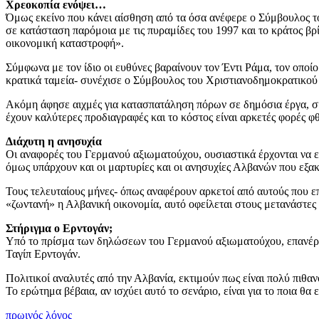
Χρεοκοπία ενόψει…
Όμως εκείνο που κάνει αίσθηση από τα όσα ανέφερε ο Σύμβουλος τ
σε κατάσταση παρόμοια με τις πυραμίδες του 1997 και το κράτος βρ
οικονομική καταστροφή».
Σύμφωνα με τον ίδιο οι ευθύνες βαραίνουν τον Έντι Ράμα, τον οπο
κρατικά ταμεία- συνέχισε ο Σύμβουλος του Χριστιανοδημοκρατικού 
Ακόμη άφησε αιχμές για κατασπατάληση πόρων σε δημόσια έργα, σημ
έχουν καλύτερες προδιαγραφές και το κόστος είναι αρκετές φορές φ
Διάχυτη η ανησυχία
Οι αναφορές του Γερμανού αξιωματούχου, ουσιαστικά έρχονται να ε
όμως υπάρχουν και οι μαρτυρίες και οι ανησυχίες Αλβανών που εξακ
Τους τελευταίους μήνες- όπως αναφέρουν αρκετοί από αυτούς που επ
«ζωντανή» η Αλβανική οικονομία, αυτό οφείλεται στους μετανάστες σ
Στήριγμα ο Ερντογάν;
Υπό το πρίσμα των δηλώσεων του Γερμανού αξιωματούχου, επανέρχ
Ταγίπ Ερντογάν.
Πολιτικοί αναλυτές από την Αλβανία, εκτιμούν πως είναι πολύ πιθ
Το ερώτημα βέβαια, αν ισχύει αυτό το σενάριο, είναι για το ποια θα
πρωινός λόγος