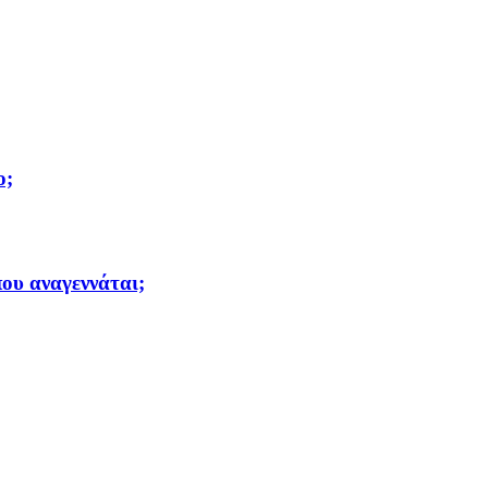
ο;
ου αναγεννάται;