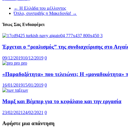
←
Η Ελλάδα του μέλλοντος
Όπλο, συντριβής η Μακεδονία!
→
Ίσως Σας Ενδιαφέρει
Έρχεται ο “ρεαλισμός” της συνδιαχείρισης στο Αιγαί
09/12/2019
10/12/2019
0
«Παραδοξότητα» που τελειώνει; Η «μοναδικότητα» π
16/01/2019
15/01/2019
0
Μαρξ και Βέμπερ για το κεφάλαιο και την εργασία
23/02/2021
24/02/2021
0
Αφήστε μια απάντηση