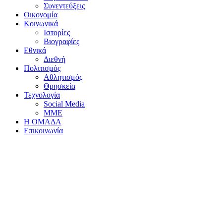
Συνεντεύξεις
Οικονομία
Κοινωνικά
Ιστορίες
Βιογραφίες
Εθνικά
Διεθνή
Πολιτισμός
Αθλητισμός
Θρησκεία
Τεχνολογία
Social Media
ΜΜΕ
Η ΟΜΑΔΑ
Επικοινωνία