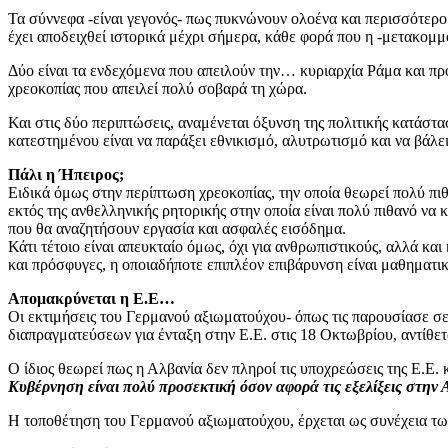
Τα σύννεφα -είναι γεγονός- πως πυκνώνουν ολοένα και περισσότερο 
έχει αποδειχθεί ιστορικά μέχρι σήμερα, κάθε φορά που η -μετακομμο
Δύο είναι τα ενδεχόμενα που απειλούν την… κυριαρχία Ράμα και πρ
χρεοκοπίας που απειλεί πολύ σοβαρά τη χώρα.
Και στις δύο περιπτώσεις, αναμένεται όξυνση της πολιτικής κατάστ
κατεστημένου είναι να παράξει εθνικισμό, αλυτρωτισμό και να βάλε
Πάλι η Ήπειρος;
Ειδικά όμως στην περίπτωση χρεοκοπίας, την οποία θεωρεί πολύ π
εκτός της ανθελληνικής ρητορικής στην οποία είναι πολύ πιθανό να
που θα αναζητήσουν εργασία και ασφαλές εισόδημα.
Κάτι τέτοιο είναι απευκταίο όμως, όχι για ανθρωπιστικούς, αλλά κ
και πρόσφυγες, η οποιαδήποτε επιπλέον επιβάρυνση είναι μαθηματικ
Απομακρύνεται η Ε.Ε…
Οι εκτιμήσεις του Γερμανού αξιωματούχου- όπως τις παρουσίασε σε
διαπραγματεύσεων για ένταξη στην Ε.Ε. στις 18 Οκτωβρίου, αντίθετ
Ο ίδιος θεωρεί πως η Αλβανία δεν πληροί τις υποχρεώσεις της Ε.Ε. 
Κυβέρνηση είναι πολύ προσεκτική όσον αφορά τις εξελίξεις στην 
Η τοποθέτηση του Γερμανού αξιωματούχου, έρχεται ως συνέχεια τω