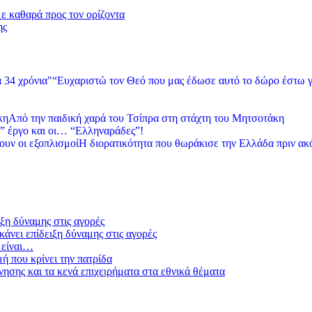
με καθαρά προς τον ορίζοντα
ης
“Ευχαριστώ τον Θεό που μας έδωσε αυτό το δώρο έστω γ
Από την παιδική χαρά του Τσίπρα στη στάχτη του Μητσοτάκη
” έργο και οι… “Ελληναράδες”!
Η διορατικότητα που θωράκισε την Ελλάδα πριν ακ
ξη δύναμης στις αγορές
άνει επίδειξη δύναμης στις αγορές
 είναι…
μή που κρίνει την πατρίδα
ησης και τα κενά επιχειρήματα στα εθνικά θέματα