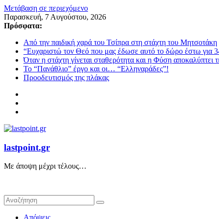
Μετάβαση σε περιεχόμενο
Παρασκευή, 7 Αυγούστου, 2026
Πρόσφατα:
Από την παιδική χαρά του Τσίπρα στη στάχτη του Μητσοτάκη
“Ευχαριστώ τον Θεό που μας έδωσε αυτό το δώρο έστω για 3
Όταν η στάχτη γίνεται σταθερότητα και η Φύση αποκαλύπτει 
Το “Πανάθλιο” έργο και οι… “Ελληναράδες”!
Προοδευτισμός της πλάκας
lastpoint.gr
Με άποψη μέχρι τέλους…
Απόψεις