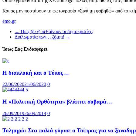
Όσοι έγραφαν κατά της ΧΑ που είχε πολλές συμπάθειες τότε, αισθάνο
Και ας μην ποστάρουν τη φωτογραφία «Σιγά μη φοβηθώ» από το κτή
emo.gr
←
Πώς (δεν) πεθαίνουν οι δημοκρατίες;
Διπλωματία των… ζόμπι!
→
Ίσως Σας Ενδιαφέρει
Η διαπλοκή και ο Τύπος…
22/06/2020
21/06/2020
0
Η «Πολιτική Ορθότητα» βλάπτει σοβαρά…
26/09/2019
26/09/2019
0
Τολμηρά: Στα παλιά γύρισε ο Τσίπρας για να ξαναδημ