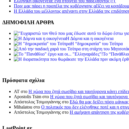
Ελληνική οικογένεια: ένα στοιχείο του παρελθόντος (!)
Πριν μας πάρει η προπέλα της κυβέρνησης αξίζει να κοιτάξου
Η Ελλάδα του μέλλοντος απέναντι στην Ελλάδα της επιδότησ
ΔΗΜΟΦΙΛΗ ΑΡΘΡΑ
Η Δόμνα και η οικογένεια
Η “δημοκρατία” του Τσίπρα
Το “Πανάθλιο
Πρόσφατα σχόλια
ΑΤ
στο
Η χώρα που ζητά σωσίβιο και ταυτόχρονα κάνει επίδει
Apostolis Tsim
στο
Η χώρα που ζητά σωσίβιο και ταυτόχρονα κ
Απόστολος Τσιμογιάννης
στο
Εδώ θα μας δείξει πόσο μάγκας
Mihalatou
στο
Ο πολιτικός που δεν ελέγχθηκε ποτέ και η στιγ
Απόστολος Τσιμογιάννης
στο
Η αμήχανη απάντηση της κυβέρν
LastPoint.gr