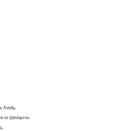
ς Αυγής.
α το ζητούμενο.
ς.