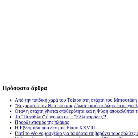
Πρόσφατα άρθρα
Από την παιδική χαρά του Τσίπρα στη στάχτη του Μητσοτάκη
“Ευχαριστώ τον Θεό που μας έδωσε αυτό το δώρο έστω για 3
Όταν η στάχτη γίνεται σταθερότητα και η Φύση αποκαλύπτει 
Το “Πανάθλιο” έργο και οι… “Ελληναράδες”!
Προοδευτισμός της πλάκας
Η Εβδομάδα που δεν μας Είπαν XXVIII
Γιατί το νέο νομοσχέδιο για τα ύδατα επιβαρύνει τους πολίτες