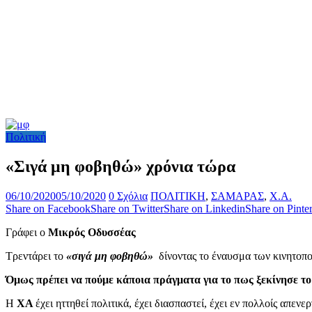
Πολιτική
«Σιγά μη φοβηθώ» χρόνια τώρα
06/10/2020
05/10/2020
0 Σχόλια
ΠΟΛΙΤΙΚΗ
,
ΣΑΜΑΡΑΣ
,
Χ.Α.
Share on Facebook
Share on Twitter
Share on Linkedin
Share on Pinter
Γράφει ο
Μικρός Οδυσσέας
Τρεντάρει το
«σιγά μη φοβηθώ»
δίνοντας το έναυσμα των κινητοποι
Όμως
πρέπει να πούμε κάποια πράγματα για το πως ξεκίνησε τ
Η
ΧΑ
έχει ηττηθεί πολιτικά, έχει διασπαστεί, έχει εν πολλοίς απε