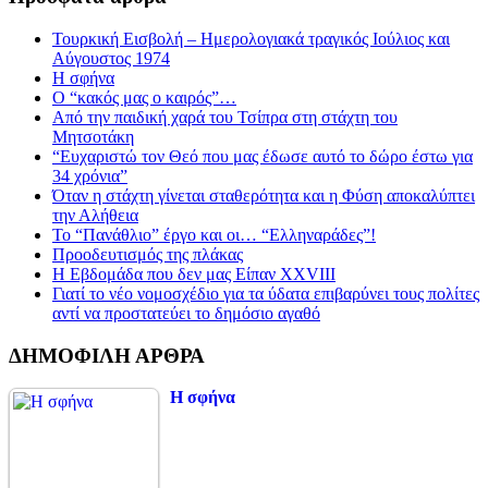
Τουρκική Εισβολή – Ημερολογιακά τραγικός Ιούλιος και
Αύγουστος 1974
Η σφήνα
Ο “κακός μας ο καιρός”…
Από την παιδική χαρά του Τσίπρα στη στάχτη του
Μητσοτάκη
“Ευχαριστώ τον Θεό που μας έδωσε αυτό το δώρο έστω για
34 χρόνια”
Όταν η στάχτη γίνεται σταθερότητα και η Φύση αποκαλύπτει
την Αλήθεια
Το “Πανάθλιο” έργο και οι… “Ελληναράδες”!
Προοδευτισμός της πλάκας
Η Εβδομάδα που δεν μας Είπαν XXVIII
Γιατί το νέο νομοσχέδιο για τα ύδατα επιβαρύνει τους πολίτες
αντί να προστατεύει το δημόσιο αγαθό
ΔΗΜΟΦΙΛΗ ΑΡΘΡΑ
Η σφήνα