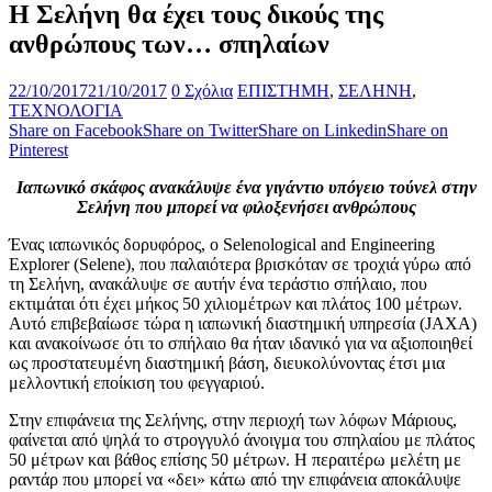
Η Σελήνη θα έχει τους δικούς της
ανθρώπους των… σπηλαίων
22/10/2017
21/10/2017
0 Σχόλια
ΕΠΙΣΤΗΜΗ
,
ΣΕΛΗΝΗ
,
ΤΕΧΝΟΛΟΓΙΑ
Share on Facebook
Share on Twitter
Share on Linkedin
Share on
Pinterest
Ιαπωνικό σκάφος ανακάλυψε ένα γιγάντιο υπόγειο τούνελ στην
Σελήνη που μπορεί να φιλοξενήσει ανθρώπους
Ένας ιαπωνικός δορυφόρος, ο Selenological and Engineering
Explorer (Selene), που παλαιότερα βρισκόταν σε τροχιά γύρω από
τη Σελήνη, ανακάλυψε σε αυτήν ένα τεράστιο σπήλαιο, που
εκτιμάται ότι έχει μήκος 50 χιλιομέτρων και πλάτος 100 μέτρων.
Αυτό επιβεβαίωσε τώρα η ιαπωνική διαστημική υπηρεσία (JAXA)
και ανακοίνωσε ότι το σπήλαιο θα ήταν ιδανικό για να αξιοποιηθεί
ως προστατευμένη διαστημική βάση, διευκολύνοντας έτσι μια
μελλοντική εποίκιση του φεγγαριού.
Στην επιφάνεια της Σελήνης, στην περιοχή των λόφων Μάριους,
φαίνεται από ψηλά το στρογγυλό άνοιγμα του σπηλαίου με πλάτος
50 μέτρων και βάθος επίσης 50 μέτρων. Η περαιτέρω μελέτη με
ραντάρ που μπορεί να «δει» κάτω από την επιφάνεια αποκάλυψε