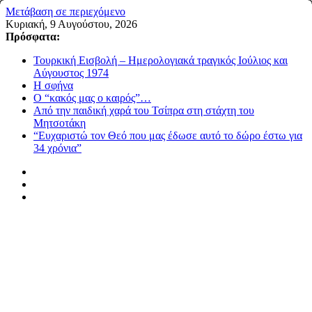
Μετάβαση σε περιεχόμενο
Κυριακή, 9 Αυγούστου, 2026
Πρόσφατα:
Τουρκική Εισβολή – Ημερολογιακά τραγικός Ιούλιος και
Αύγουστος 1974
Η σφήνα
Ο “κακός μας ο καιρός”…
Από την παιδική χαρά του Τσίπρα στη στάχτη του
Μητσοτάκη
“Ευχαριστώ τον Θεό που μας έδωσε αυτό το δώρο έστω για
34 χρόνια”