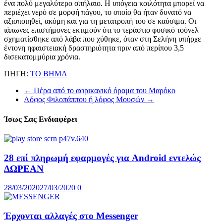
ένα πολύ μεγαλύτερο σπήλαιο. Η υπόγεια κοιλότητα μπορεί να
περιέχει νερό σε μορφή πάγου, το οποίο θα ήταν δυνατό να
αξιοποιηθεί, ακόμη και για τη μετατροπή του σε καύσιμα. Οι
ιάπωνες επιστήμονες εκτιμούν ότι το τεράστιο φυσικό τούνελ
σχηματίσθηκε από λάβα που χύθηκε, όταν στη Σελήνη υπήρχε
έντονη ηφαιστειακή δραστηριότητα πριν από περίπου 3,5
δισεκατομμύρια χρόνια.
ΠΗΓΗ:
ΤΟ ΒΗΜΑ
←
Πέρα από το αφρικανικό όραμα του Μαρόκο
Λόφος Φιλοπάππου ή λόφος Μουσών
→
Ίσως Σας Ενδιαφέρει
28 επί πληρωμή εφαρμογές για Android εντελώς
ΔΩΡΕΑΝ
28/03/2020
27/03/2020
0
Έρχονται αλλαγές στο Messenger