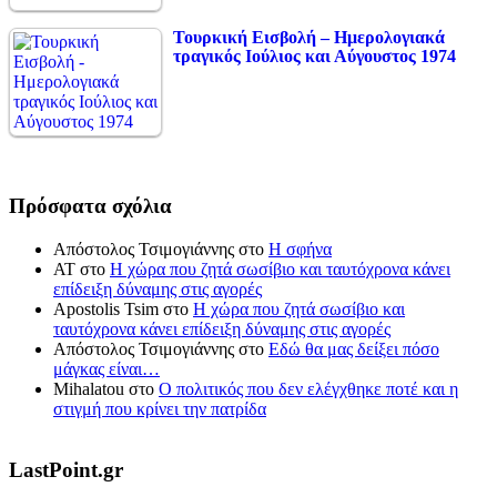
Τουρκική Εισβολή – Ημερολογιακά
τραγικός Ιούλιος και Αύγουστος 1974
Πρόσφατα σχόλια
Απόστολος Τσιμογιάννης
στο
Η σφήνα
ΑΤ
στο
Η χώρα που ζητά σωσίβιο και ταυτόχρονα κάνει
επίδειξη δύναμης στις αγορές
Apostolis Tsim
στο
Η χώρα που ζητά σωσίβιο και
ταυτόχρονα κάνει επίδειξη δύναμης στις αγορές
Απόστολος Τσιμογιάννης
στο
Εδώ θα μας δείξει πόσο
μάγκας είναι…
Mihalatou
στο
Ο πολιτικός που δεν ελέγχθηκε ποτέ και η
στιγμή που κρίνει την πατρίδα
LastPoint.gr