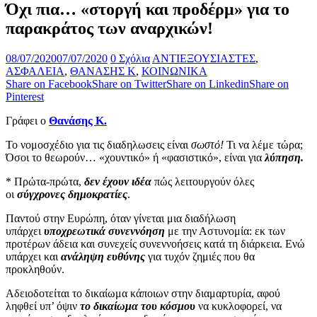
Όχι πια… «στοργή και προδέρμ» για το
παρακράτος των αναρχικών!
08/07/2020
07/07/2020
0 Σχόλια
ΑΝΤΙΕΞΟΥΣΙΑΣΤΕΣ
,
ΑΣΦΑΛΕΙΑ
,
ΘΑΝΑΣΗΣ Κ
,
ΚΟΙΝΩΝΙΚΑ
Share on Facebook
Share on Twitter
Share on Linkedin
Share on
Pinterest
Γράφει ο
Θανάσης Κ.
Το νομοσχέδιο για τις διαδηλωσεις είναι
σωστό!
Τι να λέμε τώρα;
Όσοι το θεωρούν… «χουντικό» ή «φασιστικό», είναι για
λύπηση.
* Πρώτα-πρώτα,
δεν έχουν ιδέα
πώς λειτουργούν όλες
οι
σύγχρονες δημοκρατίες
.
Παντού στην Ευρώπη, όταν γίνεται μια διαδήλωση
υπάρχει
υποχρεωτικά συνεννόηση
με την Αστυνομία: εκ των
προτέρων άδεια και συνεχείς συνεννοήσεις κατά τη διάρκεια. Ενώ
υπάρχει και
ανάληψη ευθύνης
για τυχόν ζημιές που θα
προκληθούν.
Αδειοδοτείται το δικαίωμα κάποιων στην διαμαρτυρία, αφού
ληφθεί υπ’ όψιν
το δικαίωμα του κόσμου
να κυκλοφορεί, να