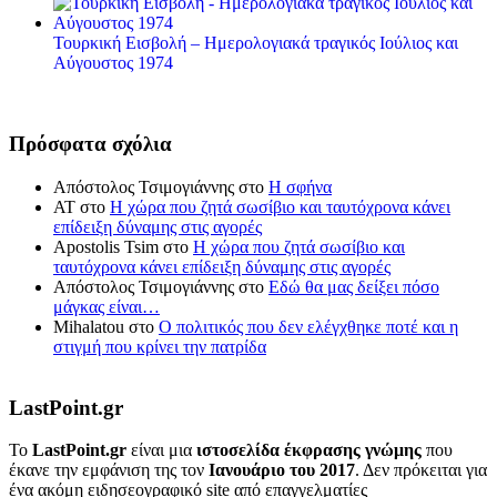
Τουρκική Εισβολή – Ημερολογιακά τραγικός Ιούλιος και
Αύγουστος 1974
Πρόσφατα σχόλια
Απόστολος Τσιμογιάννης
στο
Η σφήνα
ΑΤ
στο
Η χώρα που ζητά σωσίβιο και ταυτόχρονα κάνει
επίδειξη δύναμης στις αγορές
Apostolis Tsim
στο
Η χώρα που ζητά σωσίβιο και
ταυτόχρονα κάνει επίδειξη δύναμης στις αγορές
Απόστολος Τσιμογιάννης
στο
Εδώ θα μας δείξει πόσο
μάγκας είναι…
Mihalatou
στο
Ο πολιτικός που δεν ελέγχθηκε ποτέ και η
στιγμή που κρίνει την πατρίδα
LastPoint.gr
To
LastPoint.gr
είναι μια
ιστοσελίδα έκφρασης γνώμης
που
έκανε την εμφάνιση της τον
Ιανουάριο του 2017
. Δεν πρόκειται για
ένα ακόμη ειδησεογραφικό site από επαγγελματίες