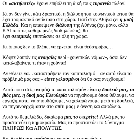
Οι
«ακτιβιστές»
έχουν επιβάλει τη δική τους
τυραννία
πλέον!
Κι αν δεν γίνει κάτι δραστικό, η διάλυση του κοινωνικού ιστού θα
έχει τρομακτικό αντίκτυπο στη χώρα. Γιατί στην Αθήνα ζει
η μισή
Ελλάδα
. Και η επικείμενη
διάλυση
της Αθήνας (όχι μόνο, αλλά
ΚΑΙ από τις καθημερινές διαδηλώσεις), θα
έχει
σεισμικές
επιπτώσεις σε όλη τη χώρα.
Κι όποιος δεν το βλέπει να έρχεται, είναι θεόστραβος…
Κόψτε λοιπόν τις
ανοησίες
περί «χουντικών νόμων», όσοι δεν
καταλαβαίνετε τι ήταν η χούντα!
Αν θέλετε να…καταστρέψετε τον καπιταλισμό – αν αυτό είναι το
πρόβλημά μας σας –
είστε γελασμένοι
ότι θα σας ανεχθούμε!
Αυτό που εσείς ονομάζετε «καπιταλισμό» είναι
η δουλειά μας, το
βιός μας, η δική μας Ελευθερία
να πηγαίνουμε όπου θέλουμε, να
εργαζόμαστε, να σπουδάζουμε, να χαλαρώνουμε μετά τη δουλειά,
να πηγαινοερχόμαστε στο σπίτι μας με άνεση και ασφάλεια.
Αυτό το θεμελιώδες δικαίωμα
μας το στερείτε!
Αλλά μας το
προστατεύει η δημοκρατία. Μας το προστατεύει το Σύνταγμα
ΠΛΗΡΩΣ! Και ΑΠΟΛΥΤΩΣ.
Και
δεν θα σας αφήσουμε
να μας το καταργήσετε.