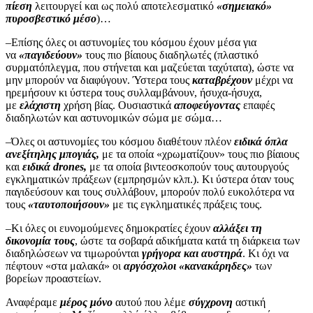
πίεση
λειτουργεί και ως πολύ αποτελεσματικό
«σημειακό»
πυροσβεστικό μέσο
)…
–Επίσης όλες οι αστυνομίες του κόσμου έχουν μέσα για
να
«παγιδεύουν»
τους πιο βίαιους διαδηλωτές (πλαστικό
συρματόπλεγμα, που στήνεται και μαζεύεται ταχύτατα), ώστε να
μην μπορούν να διαφύγουν. Ύστερα τους
καταβρέχουν
μέχρι να
ηρεμήσουν κι ύστερα τους συλλαμβάνουν, ήσυχα-ήσυχα,
με
ελάχιστη
χρήση βίας. Ουσιαστικά
αποφεύγοντας
επαφές
διαδηλωτών και αστυνομικών σώμα με σώμα…
–Όλες οι αστυνομίες του κόσμου διαθέτουν πλέον
ειδικά όπλα
ανεξίτηλης μπογιάς,
με τα οποία «χρωματίζουν» τους πιο βίαιους
και
ειδικά drones,
με τα οποία βιντεοσκοπούν τους αυτουργούς
εγκληματικών πράξεων (εμπρησμών κλπ.). Κι ύστερα όταν τους
παγιδεύσουν και τους συλλάβουν, μπορούν πολύ ευκολότερα να
τους
«ταυτοποιήσουν»
με τις εγκληματικές πράξεις τους.
–Κι όλες οι ευνομούμενες δημοκρατίες έχουν
αλλάξει τη
δικονομία τους
, ώστε τα σοβαρά αδικήματα κατά τη διάρκεια των
διαδηλώσεων να τιμωρούνται
γρήγορα και αυστηρά
. Κι όχι να
πέφτουν «στα μαλακά» οι
αργόσχολοι «κανακάρηδες»
των
βορείων προαστείων.
Αναφέραμε
μέρος μόνο
αυτού που λέμε
σύγχρονη
αστική