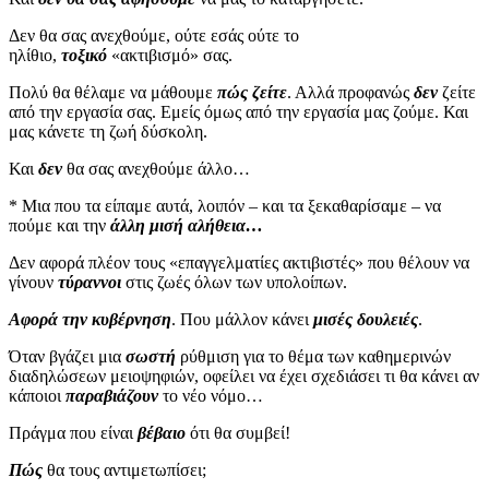
Δεν θα σας ανεχθούμε, ούτε εσάς ούτε το
ηλίθιο,
τοξικό
«ακτιβισμό» σας.
Πολύ θα θέλαμε να μάθουμε
πώς ζείτε
. Αλλά προφανώς
δεν
ζείτε
από την εργασία σας. Εμείς όμως από την εργασία μας ζούμε. Και
μας κάνετε τη ζωή δύσκολη.
Και
δεν
θα σας ανεχθούμε άλλο…
* Μια που τα είπαμε αυτά, λοιπόν – και τα ξεκαθαρίσαμε – να
πούμε και την
άλλη μισή αλήθεια…
Δεν αφορά πλέον τους «επαγγελματίες ακτιβιστές» που θέλουν να
γίνουν
τύραννοι
στις ζωές όλων των υπολοίπων.
Αφορά την κυβέρνηση
. Που μάλλον κάνει
μισές δουλειές
.
Όταν βγάζει μια
σωστή
ρύθμιση για το θέμα των καθημερινών
διαδηλώσεων μειοψηφιών, οφείλει να έχει σχεδιάσει τι θα κάνει αν
κάποιοι
παραβιάζουν
το νέο νόμο…
Πράγμα που είναι
βέβαιο
ότι θα συμβεί!
Πώς
θα τους αντιμετωπίσει;