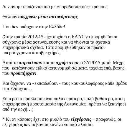
Δεν αντιμετωπίζονται πια με «παραδοσιακούς» τρόπους.
Θέλουν
σύγχρονα μέσα αστυνόμευσης
.
Που
δεν
υπάρχουν στην Ελλάδα!
(Στην τριετία 2012-15 είχε αρχίσει η ΕΛΑΣ να προμηθεύεται
σύγχρονα μέσα αστυνόμευσης και να γίνονται τα σχετικά
επιχειρησιακά σχέδια. Τότε προμηθεύθηκαν οι πρώτοι
υπερσύγχρονοι καταβρεχτήρες.
Αυτά τα
παρόπλισαν
και τα
αχρήστευσε
ο ΣΥΡΙΖΑ μετά. Μέχρι
που
κατάργησαν ειδικά αστυνομικά σώματα, ταχείας επέμβασης,
που
προϋπήρχαν!
Και άρχισαν να «εκπαιδεύουν» τους κουκουλοφόρους κάθε βράδυ
στα Εξάρχεια…
Σήμερα το πρόβλημα είναι πολύ ευρύτερο, πολύ βαθύτερο, και η
επιχειρησιακή προετοιμασία της Αστυνομίας, πρέπει να ξεκινήσει
από την αρχή…)
* Κι αν κάποιος έχει στο μυαλό του
εξεγέρσεις
– προφανώς, οι
εξεγέρσεις
δεν
σέβονται κανένα νομικό πλαίσιο.