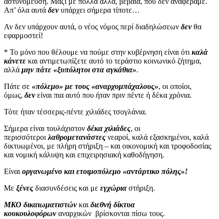
αστυνόμευση. Μαζί με πολλά άλλα, βέβαια, που δεν αναφέραμε.
Απ’ όλα αυτά
δεν
υπάρχει σήμερα τίποτε…
Αν δεν υπάρχουν αυτά, ο νέος νόμος περί διαδηλώσεων
δεν
θα
εφαρμοστεί!
* Το μόνο που θέλουμε να πούμε στην κυβέρνηση είναι ότι
καλά
κάνετε
και αντιμετωπίζετε αυτό το τεράστιο κοινωνικό ζήτημα,
αλλά
μην πάτε «ξυπόλητοι στα αγκάθια»
.
Πάτε σε
«πόλεμο» με τους «αναρχομπάχαλους»
, οι οποίοι,
όμως,
δεν
είναι πια αυτό που ήταν πριν πέντε ή δέκα χρόνια.
Τότε ήταν τέσσερις-πέντε χιλιάδες τσογλάνια.
Σήμερα είναι τουλάχιστον
δέκα χιλιάδες
, οι
περισσότεροι
λαθρομετανάστες
νεαροί, καλά εξασκημένοι, καλά
δικτυωμένοι, με πλήρη στήριξη – και οικονομική και τροφοδοσίας
και νομική κάλυψη και επιχειρησιακή καθοδήγηση.
Είναι
οργανωμένο και ετοιμοπόλεμο «αντάρτικο πόλης»!
Με
ξένες
διασυνδέσεις και με
εγχώρια
στήριξη.
ΜΚΟ δικαιωματιστών
και
διεθνή δίκτυα
κουκουλοφόρων
αναρχικών
βρίσκονται πίσω τους.