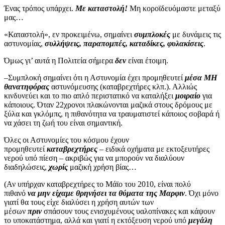
Ένας τρόπος υπάρχει.
Με καταστολή!
Μη κοροϊδευόμαστε μεταξύ
μας…
«Καταστολή», εν προκειμένω, σημαίνει
συμπλοκές
με δυνάμεις τις
αστυνομίας,
συλλήψεις, παραπομπές, καταδίκες, φυλακίσεις
.
Όμως γι’ αυτά η Πολιτεία σήμερα
δεν
είναι έτοιμη.
–Συμπλοκή σημαίνει ότι η Αστυνομία έχει προμηθευτεί
μέσα ΜΗ
θανατηφόρας
αστυνόμευσης (καταβρεχτήρες κλπ.). Αλλιώς
κινδυνεύει και το πιο απλό περιστατικό να καταλήξει
μοιραίο
για
κάποιους. Όταν 22χρονοι πλακώνονται μαζικά στους δρόμους με
ξύλα και γκλόμπς, η πιθανότητα να τραυματιστεί κάποιος σοβαρά ή
να χάσει τη ζωή του είναι σημαντική.
Όλες οι Αστυνομίες του κόσμου έχουν
προμηθευτεί
καταβρεχτήρες
– ειδικά οχήματα με εκτοξευτήρες
νερού υπό πίεση – ακριβώς για να μπορούν να διαλύουν
διαδηλώσεις,
χωρίς
μαζική χρήση βίας…
(Αν υπήρχαν καταβρεχτήρες το Μάϊο του 2010, είναι πολύ
πιθανό
να μην είχαμε θρηνήσει τα θύματα της Μαρφιν
. Όχι μόνο
γιατί θα τους είχε διαλύσει η χρήση αυτών των
μέσων
πριν
σπάσουν τους ενισχυμένους υαλοπίνακες και κάψουν
το υποκατάστημα, αλλά και γιατί η εκτόξευση νερού υπό
μεγάλη