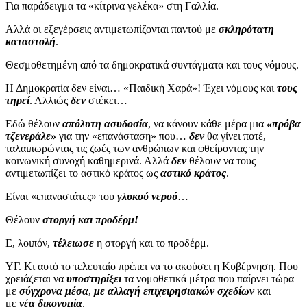
Για παράδειγμα τα «κίτρινα γελέκα» στη Γαλλία.
Αλλά οι εξεγέρσεις αντιμετωπίζονται παντού με
σκληρότατη
καταστολή
.
Θεσμοθετημένη από τα δημοκρατικά συντάγματα και τους νόμους.
Η Δημοκρατία δεν είναι… «Παιδική Χαρά»! Έχει νόμους και
τους
τηρεί
. Αλλιώς
δεν
στέκει…
Εδώ θέλουν
απόλυτη ασυδοσία
, να κάνουν κάθε μέρα μια
«πρόβα
τζενεράλε»
για την «επανάσταση» που…
δεν
θα γίνει ποτέ,
ταλαιπωρώντας τις ζωές των ανθρώπων και φθείροντας την
κοινωνική συνοχή καθημερινά. Αλλά
δεν
θέλουν να τους
αντιμετωπίζει το αστικό κράτος ως
αστικό κράτος
.
Είναι «επαναστάτες» του
γλυκού νερού
…
Θέλουν
στοργή και προδέρμ!
Ε, λοιπόν,
τέλειωσε
η στοργή και το προδέρμ.
ΥΓ.
Κι αυτό το τελευταίο πρέπει να το ακούσει η Κυβέρνηση. Που
χρειάζεται να
υποστηρίξει
τα νομοθετικά μέτρα που παίρνει τώρα
με
σύγχρονα μέσα
,
με αλλαγή επιχειρησιακών σχεδίων
και
με
νέα δικονομία
.