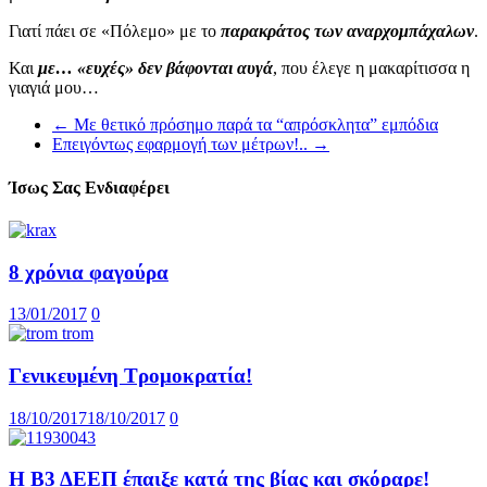
Γιατί πάει σε «Πόλεμο» με το
παρακράτος των αναρχομπάχαλων
.
Και
με… «ευχές» δεν βάφονται αυγά
, που έλεγε η μακαρίτισσα η
γιαγιά μου…
←
Με θετικό πρόσημο παρά τα “απρόσκλητα” εμπόδια
Επειγόντως εφαρμογή των μέτρων!..
→
Ίσως Σας Ενδιαφέρει
8 χρόνια φαγούρα
13/01/2017
0
Γενικευμένη Τρομοκρατία!
18/10/2017
18/10/2017
0
Η Β3 ΔΕΕΠ έπαιξε κατά της βίας και σκόραρε!