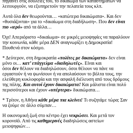
πηγαίνει στις δουλειές του, το δικαίωμα των καταστημάτων να
λειτουργούν, να εξυπηρετούν την πελατεία τους κλπ.
Αυτά όλα
δεν
θεωρούνται… «κατώτερα δικαιώματα». Και δεν
«θυσιάζονται» για το «δικαίωμα στη διαδήλωση». Που
δεν είναι
πιο «ιερό»
από τα άλλα…
Όχι! Απεριόριστο «δικαίωμα» σε μικρές μειοψηφίες να παραλύουν
την κοινωνία, κάθε μέρα ΔΕΝ αναγνωρίζει η Δημοκρατία!
Πουθενά στον κόσμο.
* Δεύτερον, στη δημοκρατία
«πολίτες με δικαιώματα»
δεν είναι
μόνο οι…
κατ’ επάγγελμα «διαδηλωτές»
. Είναι και
όσοι
δεν
θέλουν να διαδηλώσουν, όσοι θέλουν να πάνε να
εργαστούν ή να ψωνίσουν ή να απολαύσουν το βόλτα τους, την
ελεύθερη κυκλοφορία και την ασφαλή διέλευση από τους δρόμους
της πόλης.
Και αυτοί έχουν δικαιώματα!
Και μάλιστα είναι πολύ
περισσότεροι και έχουν
«υπέρτερα»
δικαιώματα…
* Τρίτον, η Αθήνα
κάθε μέρα πια κλείνει!
Τι συζητάμε τώρα; Σαν
να ζούμε σε άλλο σύμπαν…
Η οικονομική ζωή στο κέντρο έχει
νεκρώσει
. Και μετά τον
κορονοϊό. Από τις
καθημερινές
διαδηλώσεις αστείων
μειοψηφιών…