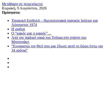
Μετάβαση σε περιεχόμενο
Κυριακή, 9 Αυγούστου, 2026
Πρόσφατα:
Τουρκική Εισβολή – Ημερολογιακά τραγικός Ιούλιος και
Αύγουστος 1974
Η σφήνα
Ο “κακός μας ο καιρός”…
Από την παιδική χαρά του Τσίπρα στη στάχτη του
Μητσοτάκη
“Ευχαριστώ τον Θεό που μας έδωσε αυτό το δώρο έστω για
34 χρόνια”