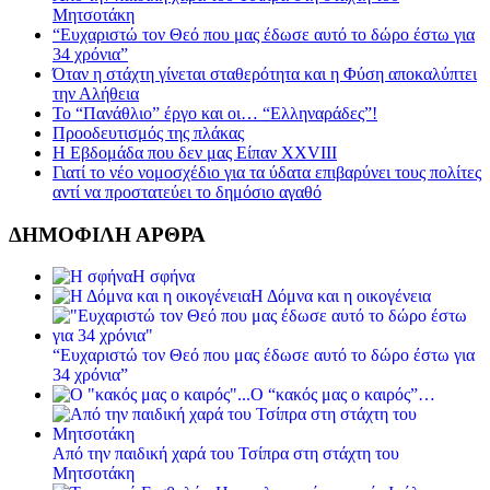
Μητσοτάκη
“Ευχαριστώ τον Θεό που μας έδωσε αυτό το δώρο έστω για
34 χρόνια”
Όταν η στάχτη γίνεται σταθερότητα και η Φύση αποκαλύπτει
την Αλήθεια
Το “Πανάθλιο” έργο και οι… “Ελληναράδες”!
Προοδευτισμός της πλάκας
Η Εβδομάδα που δεν μας Είπαν XXVIII
Γιατί το νέο νομοσχέδιο για τα ύδατα επιβαρύνει τους πολίτες
αντί να προστατεύει το δημόσιο αγαθό
ΔΗΜΟΦΙΛΗ ΑΡΘΡΑ
Η σφήνα
Η Δόμνα και η οικογένεια
“Ευχαριστώ τον Θεό που μας έδωσε αυτό το δώρο έστω για
34 χρόνια”
Ο “κακός μας ο καιρός”…
Από την παιδική χαρά του Τσίπρα στη στάχτη του
Μητσοτάκη