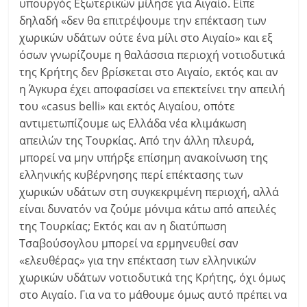
υπουργός Εξωτερικών μίλησε για Αιγαίο. Είπε
δηλαδή «δεν θα επιτρέψουμε την επέκταση των
χωρικών υδάτων ούτε ένα μίλι στο Αιγαίο» και εξ
όσων γνωρίζουμε η θαλάσσια περιοχή νοτιοδυτικά
της Κρήτης δεν βρίσκεται στο Αιγαίο, εκτός και αν
η Άγκυρα έχει αποφασίσει να επεκτείνει την απειλή
του «casus belli» και εκτός Αιγαίου, οπότε
αντιμετωπίζουμε ως Ελλάδα νέα κλιμάκωση
απειλών της Τουρκίας. Από την άλλη πλευρά,
μπορεί να μην υπήρξε επίσημη ανακοίνωση της
ελληνικής κυβέρνησης περί επέκτασης των
χωρικών υδάτων στη συγκεκριμένη περιοχή, αλλά
είναι δυνατόν να ζούμε μόνιμα κάτω από απειλές
της Τουρκίας; Εκτός και αν η διατύπωση
Τσαβούσογλου μπορεί να ερμηνευθεί σαν
«ελευθέρας» για την επέκταση των ελληνικών
χωρικών υδάτων νοτιοδυτικά της Κρήτης, όχι όμως
στο Αιγαίο. Για να το μάθουμε όμως αυτό πρέπει να