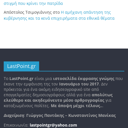
στιγμή που κρίνει την πατρίδα
Απόστολος Τσιμογιάννης
στο
Η αμήχανη απάντηση της
κυβέρνησης και τα κενά επιχειρήματα στα εθνικά θέματα
LastPoint.gr
To
LastPoint.gr
είναι μια
ιστοσελίδα έκφρασης γνώμης
που
έκανε την εμφάνιση της τον
Ιανουάριο του 2017
. Δεν
πρόκειται για ένα ακόμη ειδησεογραφικό site από
επαγγελματίες δημοσιογράφους αλλά για ένα
απολύτως
ελεύθερο και ακηδεμόνευτο μέσο αρθρογραφίας
για
καταξιωμένους πολίτες.
Με άποψη μέχρι τέλους..
.
Διαχείριση
:
Γιώργος Παντάκης – Κωνσταντίνος Μανίκας
Επικοινωνία:
lastpointgr@yahoo.com