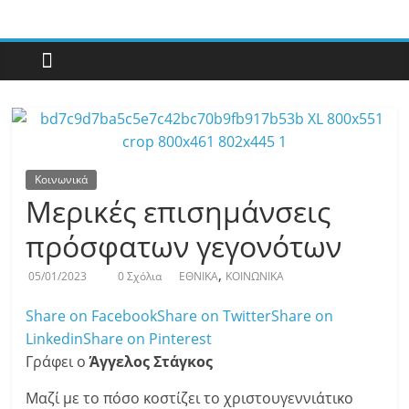
Με
άποψη
μέχρι
τέλους…
Κοινωνικά
Μερικές επισημάνσεις
πρόσφατων γεγονότων
,
05/01/2023
0 Σχόλια
ΕΘΝΙΚΑ
ΚΟΙΝΩΝΙΚΑ
Share on Facebook
Share on Twitter
Share on
Linkedin
Share on Pinterest
Γράφει ο
Άγγελος Στάγκος
Μαζί με το πόσο κοστίζει το χριστουγεννιάτικο