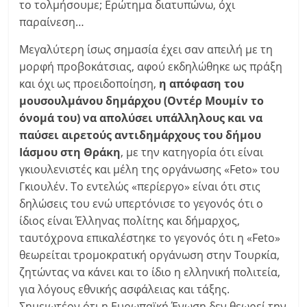
το τολμήσουμε; Ερώτημα διατυπώνω, όχι
παραίνεση…
Μεγαλύτερη ίσως σημασία έχει σαν απειλή με τη
μορφή προβοκάτσιας, αφού εκδηλώθηκε ως πράξη
και όχι ως προειδοποίηση,
η απόφαση του
μουσουλμάνου δημάρχου (Οντέρ Μουμίν το
όνομά του) να απολύσει υπάλληλους και να
παύσει αιρετούς αντιδημάρχους του δήμου
Ιάσμου στη Θράκη
, με την κατηγορία ότι είναι
γκιουλενιστές και μέλη της οργάνωσης «Feto» του
Γκιουλέν. Το εντελώς «περίεργο» είναι ότι στις
δηλώσεις του ενώ υπερτόνισε το γεγονός ότι ο
ίδιος είναι Έλληνας πολίτης και δήμαρχος,
ταυτόχρονα επικαλέστηκε το γεγονός ότι η «Feto»
θεωρείται τρομοκρατική οργάνωση στην Τουρκία,
ζητώντας να κάνει και το ίδιο η ελληνική πολιτεία,
για λόγους εθνικής ασφάλειας και τάξης.
Σημειωτέον ότι η Ευρωπαϊκή Ένωση δεν θεωρεί την