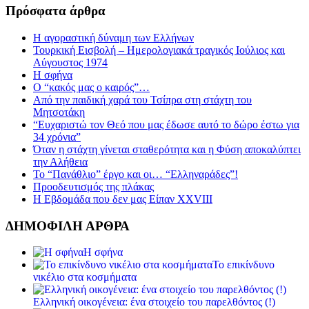
Πρόσφατα άρθρα
Η αγοραστική δύναμη των Ελλήνων
Τουρκική Εισβολή – Ημερολογιακά τραγικός Ιούλιος και
Αύγουστος 1974
Η σφήνα
Ο “κακός μας ο καιρός”…
Από την παιδική χαρά του Τσίπρα στη στάχτη του
Μητσοτάκη
“Ευχαριστώ τον Θεό που μας έδωσε αυτό το δώρο έστω για
34 χρόνια”
Όταν η στάχτη γίνεται σταθερότητα και η Φύση αποκαλύπτει
την Αλήθεια
Το “Πανάθλιο” έργο και οι… “Ελληναράδες”!
Προοδευτισμός της πλάκας
Η Εβδομάδα που δεν μας Είπαν XXVIII
ΔΗΜΟΦΙΛΗ ΑΡΘΡΑ
Η σφήνα
Το επικίνδυνο
νικέλιο στα κοσμήματα
Ελληνική οικογένεια: ένα στοιχείο του παρελθόντος (!)