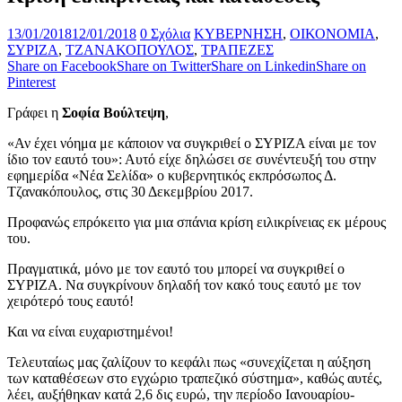
13/01/2018
12/01/2018
0 Σχόλια
ΚΥΒΕΡΝΗΣΗ
,
ΟΙΚΟΝΟΜΙΑ
,
ΣΥΡΙΖΑ
,
ΤΖΑΝΑΚΟΠΟΥΛΟΣ
,
ΤΡΑΠΕΖΕΣ
Share on Facebook
Share on Twitter
Share on Linkedin
Share on
Pinterest
Γράφει η
Σοφία Βούλτεψη
,
«Αν έχει νόημα με κάποιον να συγκριθεί ο ΣΥΡΙΖΑ είναι με τον
ίδιο τον εαυτό του»: Αυτό είχε δηλώσει σε συνέντευξή του στην
εφημερίδα «Νέα Σελίδα» ο κυβερνητικός εκπρόσωπος Δ.
Τζανακόπουλος, στις 30 Δεκεμβρίου 2017.
Προφανώς επρόκειτο για μια σπάνια κρίση ειλικρίνειας εκ μέρους
του.
Πραγματικά, μόνο με τον εαυτό του μπορεί να συγκριθεί ο
ΣΥΡΙΖΑ. Να συγκρίνουν δηλαδή τον κακό τους εαυτό με τον
χειρότερό τους εαυτό!
Και να είναι ευχαριστημένοι!
Τελευταίως μας ζαλίζουν το κεφάλι πως «συνεχίζεται η αύξηση
των καταθέσεων στο εγχώριο τραπεζικό σύστημα», καθώς αυτές,
λέει, αυξήθηκαν κατά 2,6 δις ευρώ, την περίοδο Ιανουαρίου-