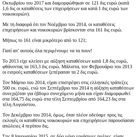
Οκτωβρίου του 2017 και διαμορφώθηκαν σε 121 δις ευρώ (κατά
1,6 δις οι καταθέσεις των επιχειρήσεων και κατά 1 δις ευρώ των
νοικοκυριών).
Με τη διαφορά ότι τον Νοέμβριο του 2014, οι καταθέσεις
επιχειρήσεων και νοικοκυριών βρίσκονταν στα 161 δις ευρώ.
Μήπως το 161 είναι μικρότερο από το 121;
Γιατί απ’ αυτούς όλα περιμένουμε να τα πουν!
Το 2013 είχε κλείσει με αύξηση καταθέσεων κατά 1,8 δις ευρώ,
φθάνοντας τα 163,3 δις ευρώ. Μάλιστα, τον Φεβρουάριο του 2013
οι εισροές καταθέσεων ξεπέρασαν τα 2 δις ευρώ.
Τον Μάρτιο του 2014, είχαν επιστρέψει στις ελληνικές τράπεζες
500 εκ. ευρώ, ενώ τον Σεπτέμβριο του 2014 η αύξηση καταθέσεων
συνεχιζόταν για έβδομο συνεχόμενο μήνα και είχαν διαμορφωθεί
στα 164,75 δις ευρώ στα τέλη Σεπτεμβρίου από 164,23 δις στα
τέλη Αυγούστου.
Τον Δεκέμβριο του 2014, όμως, όταν πλέον οδεύαμε προς τις
εκλογές οι καταθέσεις νοικοκυριών και επιχειρήσεων παρουσίασαν
απώλειες 4 περίπου δις.
Στις 8 Ιανουαρίου 2015, σε δύο μόνο εργάσιμες ημέρες, είχαν