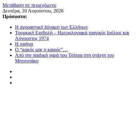
Μετάβαση σε περιεχόμενο
Δευτέρα, 10 Αυγούστου, 2026
Πρόσφατα:
Η αγοραστική δύναμη των Ελλήνων
Τουρκική Εισβολή – Ημερολογιακά τραγικός Ιούλιος και
Αύγουστος 1974
Η σφήνα
Ο “κακός μας ο καιρός”…
Από την παιδική χαρά του Τσίπρα στη στάχτη του
Μητσοτάκη