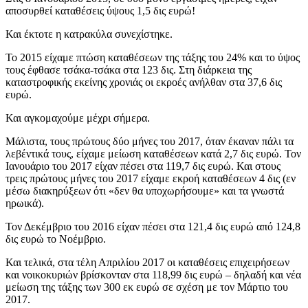
αποσυρθεί καταθέσεις ύψους 1,5 δις ευρώ!
Και έκτοτε η κατρακύλα συνεχίστηκε.
Το 2015 είχαμε πτώση καταθέσεων της τάξης του 24% και το ύψος
τους έφθασε τσάκα-τσάκα στα 123 δις. Στη διάρκεια της
καταστροφικής εκείνης χρονιάς οι εκροές ανήλθαν στα 37,6 δις
ευρώ.
Και αγκομαχούμε μέχρι σήμερα.
Μάλιστα, τους πρώτους δύο μήνες του 2017, όταν έκαναν πάλι τα
λεβέντικά τους, είχαμε μείωση καταθέσεων κατά 2,7 δις ευρώ. Τον
Ιανουάριο του 2017 είχαν πέσει στα 119,7 δις ευρώ. Και στους
τρεις πρώτους μήνες του 2017 είχαμε εκροή καταθέσεων 4 δις (εν
μέσω διακηρύξεων ότι «δεν θα υποχωρήσουμε» και τα γνωστά
ηρωικά).
Τον Δεκέμβριο του 2016 είχαν πέσει στα 121,4 δις ευρώ από 124,8
δις ευρώ το Νοέμβριο.
Και τελικά, στα τέλη Απριλίου 2017 οι καταθέσεις επιχειρήσεων
και νοικοκυριών βρίσκονταν στα 118,99 δις ευρώ – δηλαδή και νέα
μείωση της τάξης των 300 εκ ευρώ σε σχέση με τον Μάρτιο του
2017.