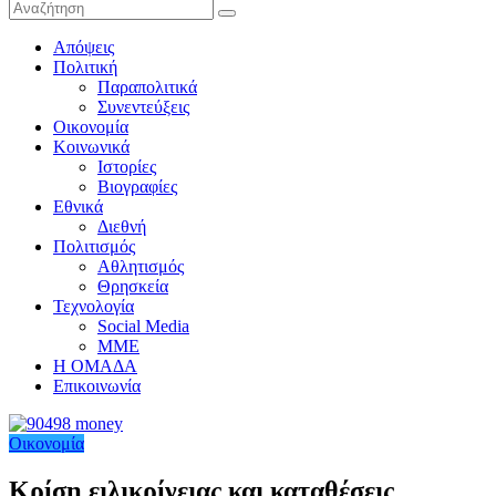
Απόψεις
Πολιτική
Παραπολιτικά
Συνεντεύξεις
Οικονομία
Κοινωνικά
Ιστορίες
Βιογραφίες
Εθνικά
Διεθνή
Πολιτισμός
Αθλητισμός
Θρησκεία
Τεχνολογία
Social Media
ΜΜΕ
Η ΟΜΑΔΑ
Επικοινωνία
Οικονομία
Κρίση ειλικρίνειας και καταθέσεις