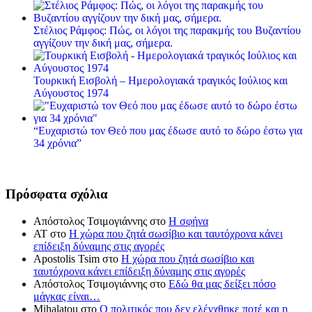
Στέλιος Ράμφος: Πώς, οι λόγοι της παρακμής του Βυζαντίου
αγγίζουν την δική μας, σήμερα.
Τουρκική Εισβολή – Ημερολογιακά τραγικός Ιούλιος και
Αύγουστος 1974
“Ευχαριστώ τον Θεό που μας έδωσε αυτό το δώρο έστω για
34 χρόνια”
Πρόσφατα σχόλια
Απόστολος Τσιμογιάννης
στο
Η σφήνα
ΑΤ
στο
Η χώρα που ζητά σωσίβιο και ταυτόχρονα κάνει
επίδειξη δύναμης στις αγορές
Apostolis Tsim
στο
Η χώρα που ζητά σωσίβιο και
ταυτόχρονα κάνει επίδειξη δύναμης στις αγορές
Απόστολος Τσιμογιάννης
στο
Εδώ θα μας δείξει πόσο
μάγκας είναι…
Mihalatou
στο
Ο πολιτικός που δεν ελέγχθηκε ποτέ και η