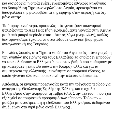
και αισιοδοξία, η οποία ενέχει ενδεχομένως εθνικούς κινδύνους,
για διασφάλιση ”ήρεμων νερών” στο Αιγαίο, προκειμένου να
διασφαλίσει την μακροβιότητα της ειρήνης στην περιοχή και όχι
μόνο αυτήν.
Τα ”ταραγμένα” νερά, προφανώς, μάς γονατίζουν οικονομικά
ψαλιδίζοντας το ΑΕΠ μας (ήδη εξοπλιζόμαστε γενναία στην Άμυνα
μετά από μακρά περίοδο στασιμότητας λόγω μνημονίων), καθώς
δεν φροντίσαμε έγκαιρα να αναπτύξουμε αμυντική βιομηχανία
ανταγωνιστική της Τουρκίας.
Επενδύει, λοιπόν, στα ”ήρεμα νερά” του Αιγαίου όχι μόνο για χάρη
των αγαθών της ειρήνης για τους Ελλαδίτες (τα οποία δεν μπορούν
να τα απολαύσουν οι Ελληνοκύπριοι στον βαθμό που επιθυμούν με
ημικατεχόμενη επί μισό αιώνα την Κύπρο), αλλά και για τα
συμφέροντα της ελληνικής μειονότητας σε τουρκικό έδαφος, τα
οποία γίνονται όλο και πιο ευκρινή την τελευταία δεκαετία.
Απόδειξη, οι κινήσεις προεργασίας κατά την τρέχουσα περίοδο για
άνοιγμα της Θεολογικής Σχολής της Χάλκης και η αχτίδα
Ελληνισμού στην αλησμόνητη Ίμβρο (σ.σ: Στην Τένεδο – που έχει
εξελιχθεί σε τουριστικό προορισμό των εύπορων Τούρκων –
μοιάζει μη αναστρέψιμη η εξαΰλωση του Ελληνισμού. δεδομένου
ότι έμειναν στο νησί μόνο οκτώ Έλληνες) .