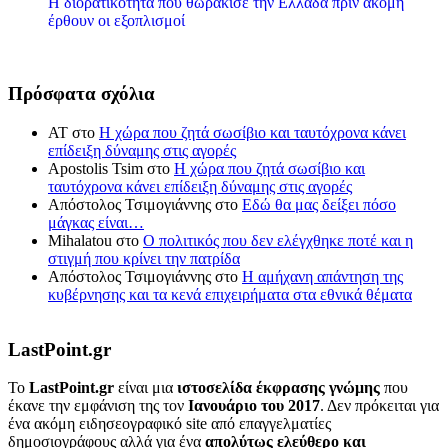
Η διορατικότητα που θωράκισε την Ελλάδα πριν ακόμη
έρθουν οι εξοπλισμοί
Πρόσφατα σχόλια
ΑΤ
στο
Η χώρα που ζητά σωσίβιο και ταυτόχρονα κάνει
επίδειξη δύναμης στις αγορές
Apostolis Tsim
στο
Η χώρα που ζητά σωσίβιο και
ταυτόχρονα κάνει επίδειξη δύναμης στις αγορές
Απόστολος Τσιμογιάννης
στο
Εδώ θα μας δείξει πόσο
μάγκας είναι…
Mihalatou
στο
Ο πολιτικός που δεν ελέγχθηκε ποτέ και η
στιγμή που κρίνει την πατρίδα
Απόστολος Τσιμογιάννης
στο
Η αμήχανη απάντηση της
κυβέρνησης και τα κενά επιχειρήματα στα εθνικά θέματα
LastPoint.gr
To
LastPoint.gr
είναι μια
ιστοσελίδα έκφρασης γνώμης
που
έκανε την εμφάνιση της τον
Ιανουάριο του 2017
. Δεν πρόκειται για
ένα ακόμη ειδησεογραφικό site από επαγγελματίες
δημοσιογράφους αλλά για ένα
απολύτως ελεύθερο και