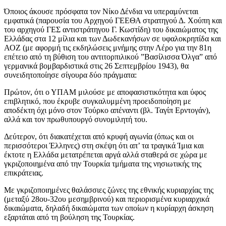
Όποιος άκουσε πρόσφατα τον Νίκο Δένδια να υπεραμύνεται
εμφατικά (παρουσία του Αρχηγού ΓΕΕΘΑ στρατηγού Δ. Χούπη και
του αρχηγού ΓΕΣ αντιστράτηγου Γ. Κωστίδη) του δικαιώματος της
Ελλάδας στα 12 μίλια και των Δωδεκανήσων σε υφαλοκρηπίδα και
ΑΟΖ (με αφορμή τις εκδηλώσεις μνήμης στην Λέρο για την 81η
επέτειο από τη βύθιση του αντιτορπιλικού ”Βασίλισσα Όλγα” από
γερμανικά βομβαρδιστικά στις 26 Σεπτεμβρίου 1943), θα
συνειδητοποίησε σίγουρα δύο πράγματα:
Πρώτον, ότι ο ΥΠΑΜ μιλούσε με αποφασιστικότητα και ύφος
επιβλητικό, που έκρυβε συγκαλυμμένη προειδοποίηση με
αποδέκτη όχι μόνο στον Τούρκο απέναντι (βλ. Ταγίπ Ερντογάν),
αλλά και τον πρωθυπουργό συνομιλητή του.
Δεύτερον, ότι διακατέχεται από κρυφή αγωνία (όπως και οι
περισσότεροι Έλληνες) στη σκέψη ότι απ’ τα τραγικά Ίμια και
έκτοτε η Ελλάδα μετατρέπεται αργά αλλά σταθερά σε χώρα με
γκριζοποιημένα από την Τουρκία τμήματα της νησιωτικής της
επικράτειας.
Με γκριζοποιημένες θαλάσσιες ζώνες της εθνικής κυριαρχίας της
(μεταξύ 28ου-32ου μεσημβρινού) και περιορισμένα κυριαρχικά
δικαιώματα, δηλαδή δικαιώματα των οποίων η κυρίαρχη άσκηση
εξαρτάται από τη βούληση της Τουρκίας.