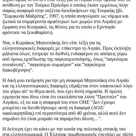
αντίθεση με τον Τούρκο Πρόεδρο ο οποίος έκανε εμμέσως πλην
σαφώς αναφορά στην ατζέντα διεκδικήσεων της Τουρκίας (βλ.
”Συμφωνία Μαδρίτης”, 1997, η οποία αναγνώρισε ως νόμιμα και
ζωτικά τα συμφέροντα αμφότερων των χωρών στο Αιγαίο) με
έμφαση στο Κυπριακό, τις θέσεις για το οποίο ο Ερντογάν
φρόντισε να ξεκαθαρίσει).
Ναι, ο Κυριάκος Μητσοτάκης δεν είπε λέξη για τις
ελληνοτουρκικές διαφορές με επίκεντρο το Αιγαίο. Προς έκπληξη
μάλιστα όλων, έστρεψε το διεθνές ενδιαφέρον σε απόψεις γύρω
από όρους εμπέδωσης της παγκοσμιοποίησης, όπως ”παγκόσμια
συναίνεση”, ”παγκόσμιο συμφέρον” και ”παγκόσμια
διακυβέρνηση”.
Η δική μου εκτίμηση για την μη αναφορά Μητσοτάκη στο Αιγαίο
και τις ελληνοτουρκικές διαφορές εδράζεται στον υπαινικτικό λόγο
του γύρω απ’ το θέμα αυτό, που έχει διττή σημασία. Η πρώτη
ερμηνεία που δίνω είναι ότι εκκολάπτεται λύση ”Πρεσπών” του
Αιγαίου, εξ ου και η αναφορά του στον ΟΗΕ ”Δεν έχουμε
μπορέσει να διευθετήσουμε αυτή τη διαφορά (ΑΟΖ/
υφαλοκρηπίδας) επί περισσότερα από 40 χρόνια, αλλά αυτό δεν
σημαίνει ότι είναι μοιραίο να παραμείνει άλυτη…”.
Η δεύτερη έχει να κάνει με την ουσία της πολιτικής οπτικής του
στα ελληνοτουρκικά. Ο Έλληνας πρωθυπουργός επενδύει με πίστη