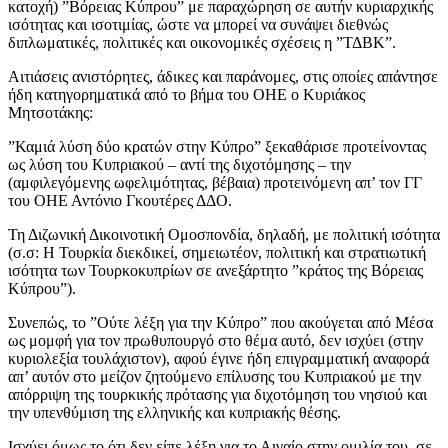
κατοχή) ”Βόρειας Κύπρου” με παραχώρηση σε αυτήν κυριαρχικής
ισότητας και ισοτιμίας, ώστε να μπορεί να συνάψει διεθνώς
διπλωματικές, πολιτικές και οικονομικές σχέσεις η ”ΤΔΒΚ”.
Αιτιάσεις ανιστόρητες, άδικες και παράνομες, στις οποίες απάντησε
ήδη κατηγορηματικά από το βήμα του ΟΗΕ ο Κυριάκος
Μητσοτάκης:
”Καμιά λύση δύο κρατών στην Κύπρο” ξεκαθάρισε προτείνοντας
ως λύση του Κυπριακού – αντί της διχοτόμησης – την
(αμφιλεγόμενης ωφελιμότητας, βέβαια) προτεινόμενη απ’ τον ΓΓ
του ΟΗΕ Αντόνιο Γκουτέρες ΔΔΟ.
Τη Διζωνική Δικοινοτική Ομοσπονδία, δηλαδή, με πολιτική ισότητα
(σ.σ: Η Τουρκία διεκδικεί, σημειωτέον, πολιτική και στρατιωτική
ισότητα των Τουρκοκυπρίων σε ανεξάρτητο ”κράτος της Βόρειας
Κύπρου”).
Συνεπώς, το ”Ούτε λέξη για την Κύπρο” που ακούγεται από Μέσα
ως μομφή για τον πρωθυπουργό στο θέμα αυτό, δεν ισχύει (στην
κυριολεξία τουλάχιστον), αφού έγινε ήδη επιγραμματική αναφορά
απ’ αυτόν στο μείζον ζητούμενο επίλυσης του Κυπριακού με την
απόρριψη της τουρκικής πρότασης για διχοτόμηση του νησιού και
την υπενθύμιση της ελληνικής και κυπριακής θέσης.
Ισχύει όμως το ότι δεν είπε λέξη για το Αιγαίο στην ομιλία του, σε