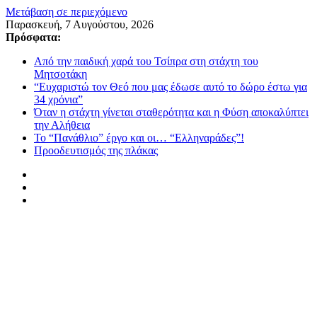
Μετάβαση σε περιεχόμενο
Παρασκευή, 7 Αυγούστου, 2026
Πρόσφατα:
Από την παιδική χαρά του Τσίπρα στη στάχτη του
Μητσοτάκη
“Ευχαριστώ τον Θεό που μας έδωσε αυτό το δώρο έστω για
34 χρόνια”
Όταν η στάχτη γίνεται σταθερότητα και η Φύση αποκαλύπτει
την Αλήθεια
Το “Πανάθλιο” έργο και οι… “Ελληναράδες”!
Προοδευτισμός της πλάκας