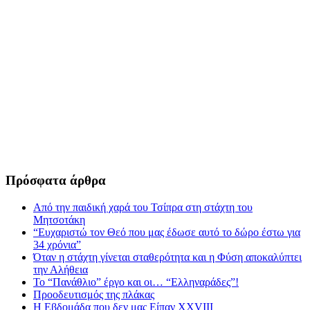
Πρόσφατα άρθρα
Από την παιδική χαρά του Τσίπρα στη στάχτη του
Μητσοτάκη
“Ευχαριστώ τον Θεό που μας έδωσε αυτό το δώρο έστω για
34 χρόνια”
Όταν η στάχτη γίνεται σταθερότητα και η Φύση αποκαλύπτει
την Αλήθεια
Το “Πανάθλιο” έργο και οι… “Ελληναράδες”!
Προοδευτισμός της πλάκας
Η Εβδομάδα που δεν μας Είπαν XXVIII