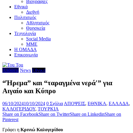
Βιογραφίες
Εθνικά
Διεθνή
Πολιτισμός
Αθλητισμός
Θρησκεία
Τεχνολογία
Social Media
ΜΜΕ
Η ΟΜΑΔΑ
Επικοινωνία
Απόψεις
News
Εθνικά
“Ήρεμα” και “ταραγμένα νερά'” για
Αιγαίο και Κύπρο
06/10/2024
10/10/2024
0 Σχόλια
ΑΠΟΨΕΙΣ
,
ΕΘΝΙΚΑ
,
ΕΛΛΑΔΑ
,
ΚΑΛΟΓΕΡΙΔΟΥ
,
ΤΟΥΡΚΙΑ
Share on Facebook
Share on Twitter
Share on Linkedin
Share on
Pinterest
Γράφει η
Κρινιώ Καλογερίδου