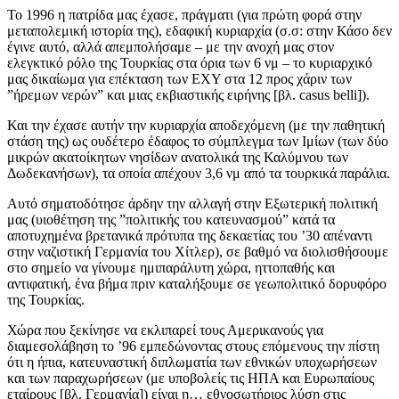
Το 1996 η πατρίδα μας έχασε, πράγματι (για πρώτη φορά στην
μεταπολεμική ιστορία της), εδαφική κυριαρχία (σ.σ: στην Κάσο δεν
έγινε αυτό, αλλά απεμπολήσαμε – με την ανοχή μας στον
ελεγκτικό ρόλο της Τουρκίας στα όρια των 6 νμ – το κυριαρχικό
μας δικαίωμα για επέκταση των ΕΧΥ στα 12 προς χάριν των
”ήρεμων νερών” και μιας εκβιαστικής ειρήνης [βλ. casus belli]).
Και την έχασε αυτήν την κυριαρχία αποδεχόμενη (με την παθητική
στάση της) ως ουδέτερο έδαφος το σύμπλεγμα των Ιμίων (των δύο
μικρών ακατοίκητων νησίδων ανατολικά της Καλύμνου των
Δωδεκανήσων), τα οποία απέχουν 3,6 νμ από τα τουρκικά παράλια.
Αυτό σηματοδότησε άρδην την αλλαγή στην Εξωτερική πολιτική
μας (υιοθέτηση της ”πολιτικής του κατευνασμού” κατά τα
αποτυχημένα βρετανικά πρότυπα της δεκαετίας του ’30 απέναντι
στην ναζιστική Γερμανία του Χίτλερ), σε βαθμό να διολισθήσουμε
στο σημείο να γίνουμε ημιπαράλυτη χώρα, ηττοπαθής και
αντιφατική, ένα βήμα πριν καταλήξουμε σε γεωπολιτικό δορυφόρο
της Τουρκίας.
Χώρα που ξεκίνησε να εκλιπαρεί τους Αμερικανούς για
διαμεσολάβηση το ’96 εμπεδώνοντας στους επόμενους την πίστη
ότι η ήπια, κατευναστική διπλωματία των εθνικών υποχωρήσεων
και των παραχωρήσεων (με υποβολείς τις ΗΠΑ και Ευρωπαίους
εταίρους [βλ. Γερμανία]) είναι η… εθνοσωτήριος λύση στις