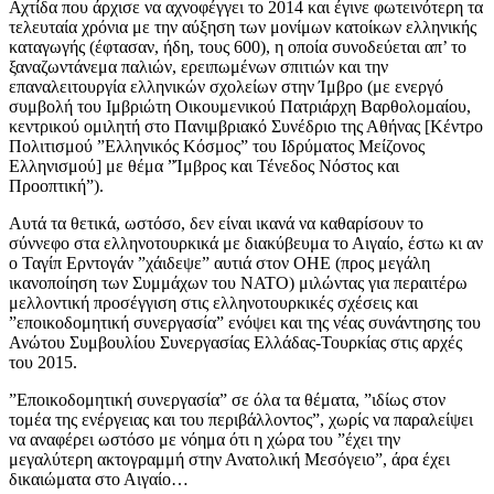
Αχτίδα που άρχισε να αχνοφέγγει το 2014 και έγινε φωτεινότερη τα
τελευταία χρόνια με την αύξηση των μονίμων κατοίκων ελληνικής
καταγωγής (έφτασαν, ήδη, τους 600), η οποία συνοδεύεται απ’ το
ξαναζωντάνεμα παλιών, ερειπωμένων σπιτιών και την
επαναλειτουργία ελληνικών σχολείων στην Ίμβρο (με ενεργό
συμβολή του Ιμβριώτη Οικουμενικού Πατριάρχη Βαρθολομαίου,
κεντρικού ομιλητή στο Πανιμβριακό Συνέδριο της Αθήνας [Κέντρο
Πολιτισμού ”Ελληνικός Κόσμος” του Ιδρύματος Μείζονος
Ελληνισμού] με θέμα ”Ίμβρος και Τένεδος Νόστος και
Προοπτική”).
Αυτά τα θετικά, ωστόσο, δεν είναι ικανά να καθαρίσουν το
σύννεφο στα ελληνοτουρκικά με διακύβευμα το Αιγαίο, έστω κι αν
ο Ταγίπ Ερντογάν ”χάιδεψε” αυτιά στον ΟΗΕ (προς μεγάλη
ικανοποίηση των Συμμάχων του ΝΑΤΟ) μιλώντας για περαιτέρω
μελλοντική προσέγγιση στις ελληνοτουρκικές σχέσεις και
”εποικοδομητική συνεργασία” ενόψει και της νέας συνάντησης του
Ανώτου Συμβουλίου Συνεργασίας Ελλάδας-Τουρκίας στις αρχές
του 2015.
”Εποικοδομητική συνεργασία” σε όλα τα θέματα, ”ιδίως στον
τομέα της ενέργειας και του περιβάλλοντος”, χωρίς να παραλείψει
να αναφέρει ωστόσο με νόημα ότι η χώρα του ”έχει την
μεγαλύτερη ακτογραμμή στην Ανατολική Μεσόγειο”, άρα έχει
δικαιώματα στο Αιγαίο…