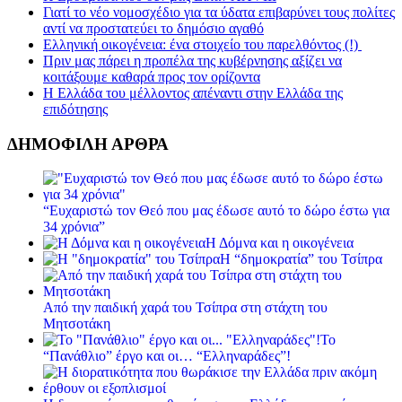
Γιατί το νέο νομοσχέδιο για τα ύδατα επιβαρύνει τους πολίτες
αντί να προστατεύει το δημόσιο αγαθό
Ελληνική οικογένεια: ένα στοιχείο του παρελθόντος (!)
Πριν μας πάρει η προπέλα της κυβέρνησης αξίζει να
κοιτάξουμε καθαρά προς τον ορίζοντα
Η Ελλάδα του μέλλοντος απέναντι στην Ελλάδα της
επιδότησης
ΔΗΜΟΦΙΛΗ ΑΡΘΡΑ
“Ευχαριστώ τον Θεό που μας έδωσε αυτό το δώρο έστω για
34 χρόνια”
Η Δόμνα και η οικογένεια
Η “δημοκρατία” του Τσίπρα
Από την παιδική χαρά του Τσίπρα στη στάχτη του
Μητσοτάκη
Το
“Πανάθλιο” έργο και οι… “Ελληναράδες”!