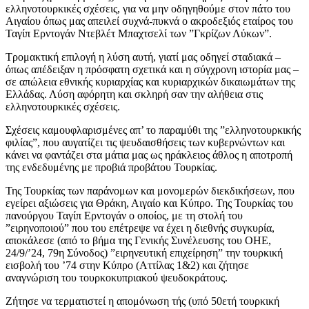
ελληνοτουρκικές σχέσεις, για να μην οδηγηθούμε στον πάτο του
Αιγαίου όπως μας απειλεί συχνά-πυκνά ο ακροδεξιός εταίρος του
Ταγίπ Ερντογάν Ντεβλέτ Μπαχτσελί των ”Γκρίζων Λύκων”.
Τρομακτική επιλογή η λύση αυτή, γιατί μας οδηγεί σταδιακά –
όπως απέδειξαν η πρόσφατη σχετικά και η σύγχρονη ιστορία μας –
σε απώλεια εθνικής κυριαρχίας και κυριαρχικών δικαιωμάτων της
Ελλάδας. Λύση αφόρητη και σκληρή σαν την αλήθεια στις
ελληνοτουρκικές σχέσεις.
Σχέσεις καμουφλαρισμένες απ’ το παραμύθι της ”ελληνοτουρκικής
φιλίας”, που αυγατίζει τις ψευδαισθήσεις των κυβερνώντων και
κάνει να φαντάζει στα μάτια μας ως ηράκλειος άθλος η αποτροπή
της ενδεδυμένης με προβιά προβάτου Τουρκίας.
Της Τουρκίας των παράνομων και μονομερών διεκδικήσεων, που
εγείρει αξιώσεις για Θράκη, Αιγαίο και Κύπρο. Της Τουρκίας του
πανούργου Ταγίπ Ερντογάν ο οποίος, με τη στολή του
”ειρηνοποιού” που του επέτρεψε να έχει η διεθνής συγκυρία,
αποκάλεσε (από το βήμα της Γενικής Συνέλευσης του ΟΗΕ,
24/9/’24, 79η Σύνοδος) ”ειρηνευτική επιχείρηση” την τουρκική
εισβολή του ’74 στην Κύπρο (Αττίλας 1&2) και ζήτησε
αναγνώριση του τουρκοκυπριακού ψευδοκράτους.
Ζήτησε να τερματιστεί η απομόνωση τής (υπό 50ετή τουρκική