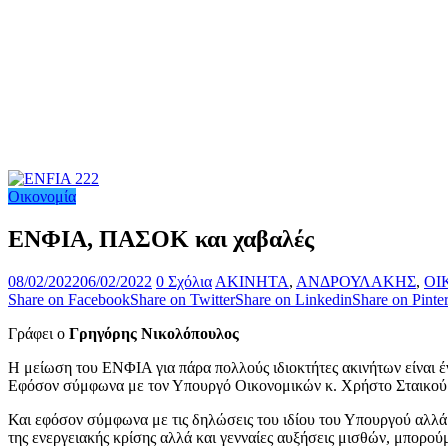
Οικονομία
ΕΝΦΙΑ, ΠΑΣΟΚ και χαβαλές
08/02/2022
06/02/2022
0 Σχόλια
ΑΚΙΝΗΤΑ
,
ΑΝΔΡΟΥΛΑΚΗΣ
,
ΟΙ
Share on Facebook
Share on Twitter
Share on Linkedin
Share on Pinter
Γράφει ο
Γρηγόρης Νικολόπουλος
Η μείωση του ΕΝΦΙΑ για πάρα πολλούς ιδιοκτήτες ακινήτων είναι έ
Εφόσον σύμφωνα με τον Υπουργό Οικονομικών κ. Χρήστο Σταικούρα 
Και εφόσον σύμφωνα με τις δηλώσεις του ιδίου του Υπουργού αλλ
της ενεργειακής κρίσης αλλά και γενναίες αυξήσεις μισθών, μπορο