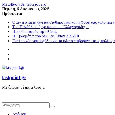
Μετάβαση σε περιεχόμενο
Πέμπτη, 6 Αυγούστου, 2026
Πρόσφατα:
Όταν η στάχτη γίνεται σταθερότητα και η Φύση αποκαλύπτει 
Το “Πανάθλιο” έργο και οι… “Ελληναράδες”!
Προοδευτισμός της πλάκας
Η Εβδομάδα που δεν μας Είπαν XXVIII
Γιατί το νέο νομοσχέδιο για τα ύδατα επιβαρύνει τους πολίτες
lastpoint.gr
Με άποψη μέχρι τέλους…
Απόψεις