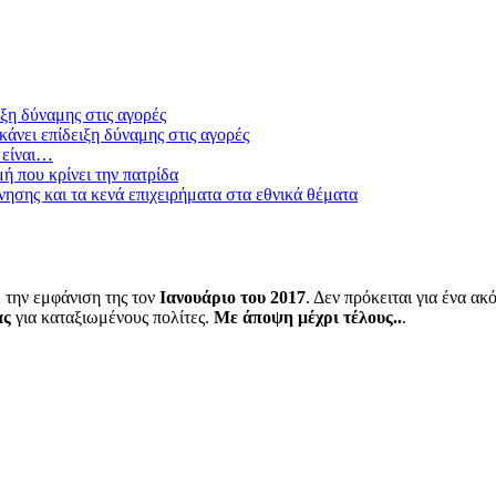
ξη δύναμης στις αγορές
άνει επίδειξη δύναμης στις αγορές
 είναι…
μή που κρίνει την πατρίδα
ησης και τα κενά επιχειρήματα στα εθνικά θέματα
 την εμφάνιση της τον
Ιανουάριο του 2017
. Δεν πρόκειται για ένα α
ας
για καταξιωμένους πολίτες.
Με άποψη μέχρι τέλους..
.