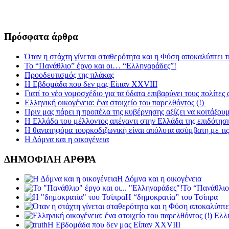
Πρόσφατα άρθρα
Όταν η στάχτη γίνεται σταθερότητα και η Φύση αποκαλύπτει 
Το “Πανάθλιο” έργο και οι… “Ελληναράδες”!
Προοδευτισμός της πλάκας
Η Εβδομάδα που δεν μας Είπαν XXVIII
Γιατί το νέο νομοσχέδιο για τα ύδατα επιβαρύνει τους πολίτες
Ελληνική οικογένεια: ένα στοιχείο του παρελθόντος (!)
Πριν μας πάρει η προπέλα της κυβέρνησης αξίζει να κοιτάξου
Η Ελλάδα του μέλλοντος απέναντι στην Ελλάδα της επιδότησ
Η θανατηφόρα τουρκοδιζωνική είναι απόλυτα ασύμβατη με τις 
Η Δόμνα και η οικογένεια
ΔΗΜΟΦΙΛΗ ΑΡΘΡΑ
Η Δόμνα και η οικογένεια
Το “Πανάθλιο
Η “δημοκρατία” του Τσίπρα
Ελλη
Η Εβδομάδα που δεν μας Είπαν XXVIII