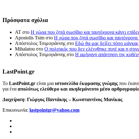
Πρόσφατα σχόλια
ΑΤ
στο
Η χώρα που ζητά σωσίβιο και ταυτόχρονα κάνει επίδει
Apostolis Tsim
στο
Η χώρα που ζητά σωσίβιο και ταυτόχρονα κ
Απόστολος Τσιμογιάννης
στο
Εδώ θα μας δείξει πόσο μάγκας
Mihalatou
στο
Ο πολιτικός που δεν ελέγχθηκε ποτέ και η στιγ
Απόστολος Τσιμογιάννης
στο
Η αμήχανη απάντηση της κυβέρν
LastPoint.gr
To
LastPoint.gr
είναι μια
ιστοσελίδα έκφρασης γνώμης
που έκανε
για ένα
απολύτως ελεύθερο και ακηδεμόνευτο μέσο αρθρογραφί
Διαχείριση
:
Γιώργος Παντάκης – Κωνσταντίνος Μανίκας
Επικοινωνία:
lastpointgr@yahoo.com