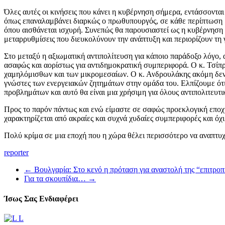
Όλες αυτές οι κινήσεις που κάνει η κυβέρνηση σήμερα, εντάσσονται 
όπως επαναλαμβάνει διαρκώς ο πρωθυπουργός, σε κάθε περίπτωση βρ
όπου αισθάνεται ισχυρή. Συνεπώς θα παρουσιαστεί ως η κυβέρνηση 
μεταρρυθμίσεις που διευκολύνουν την ανάπτυξη και περιορίζουν τη 
Στο μεταξύ η αξιωματική αντιπολίτευση για κάποιο παράδοξο λόγο, 
ασαφώς και αορίστως για αντιδημοκρατική συμπεριφορά. Ο κ. Τσίπ
χαμηλόμισθων και των μικρομεσαίων. Ο κ. Ανδρουλάκης ακόμη δεν έχ
γνώστες των ενεργειακών ζητημάτων στην ομάδα του. Ελπίζουμε ότι
προβλημάτων και αυτό θα είναι μια χρήσιμη για όλους αντιπολιτευτι
Προς το παρόν πάντως και ενώ είμαστε σε σαφώς προεκλογική εποχ
χαρακτηρίζεται από ακραίες και συχνά χυδαίες συμπεριφορές και όχι
Πολύ κρίμα σε μια εποχή που η χώρα θέλει περισσότερο να αναπτυχ
reporter
←
Βουλγαρία: Στο κενό η πρόταση για αναστολή της “επιτροπή
Για τα σκουπίδια…
→
Ίσως Σας Ενδιαφέρει