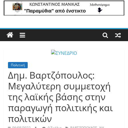
Με
άποψη
μέχρι
τέλους…
Πολιτική
Δημ. Βαρτζόπουλος:
Μεγαλύτερη συμμετοχή
της λαϊκής βάσης στην
παραγωγή πολιτικής και
πολιτικών
,
,
09/05/2022
0 Σχόλια
ΒΑΡΤΖΟΠΟΥΛΟΣ
ΝΔ