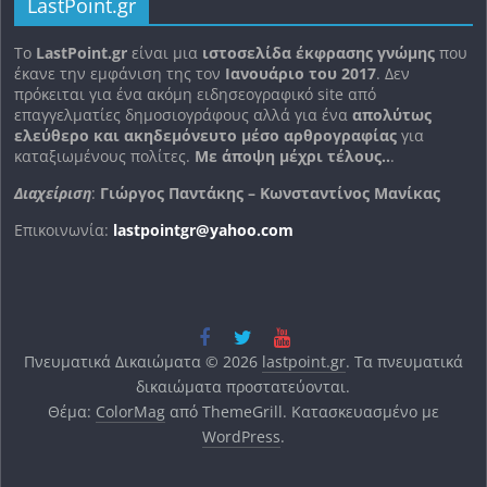
LastPoint.gr
To
LastPoint.gr
είναι μια
ιστοσελίδα έκφρασης γνώμης
που
έκανε την εμφάνιση της τον
Ιανουάριο του 2017
. Δεν
πρόκειται για ένα ακόμη ειδησεογραφικό site από
επαγγελματίες δημοσιογράφους αλλά για ένα
απολύτως
ελεύθερο και ακηδεμόνευτο μέσο αρθρογραφίας
για
καταξιωμένους πολίτες.
Με άποψη μέχρι τέλους..
.
Διαχείριση
:
Γιώργος Παντάκης – Κωνσταντίνος Μανίκας
Επικοινωνία:
lastpointgr@yahoo.com
Πνευματικά Δικαιώματα © 2026
lastpoint.gr
. Τα πνευματικά
δικαιώματα προστατεύονται.
Θέμα:
ColorMag
από ThemeGrill. Κατασκευασμένο με
WordPress
.