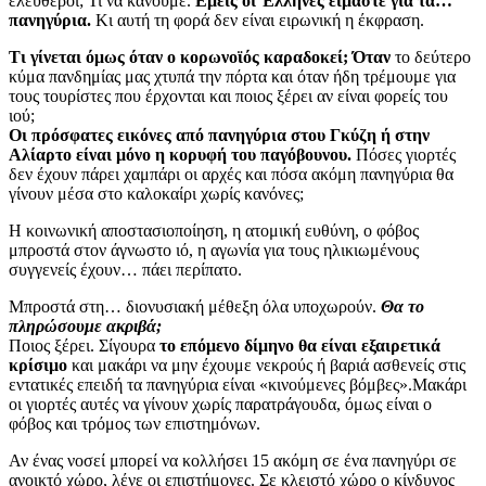
ελεύθεροι; Τι να κάνουμε.
Εμείς οι Έλληνες είμαστε για τα…
πανηγύρια.
Κι αυτή τη φορά δεν είναι ειρωνική η έκφραση.
Τι γίνεται όμως όταν ο κορωνοϊός καραδοκεί; Όταν
το δεύτερο
κύμα πανδημίας μας χτυπά την πόρτα και όταν ήδη τρέμουμε για
τους τουρίστες που έρχονται και ποιος ξέρει αν είναι φορείς του
ιού;
Οι πρόσφατες εικόνες από πανηγύρια στου Γκύζη ή στην
Αλίαρτο είναι μόνο η κορυφή του παγόβουνου.
Πόσες γιορτές
δεν έχουν πάρει χαμπάρι οι αρχές και πόσα ακόμη πανηγύρια θα
γίνουν μέσα στο καλοκαίρι χωρίς κανόνες;
Η κοινωνική αποστασιοποίηση, η ατομική ευθύνη, ο φόβος
μπροστά στον άγνωστο ιό, η αγωνία για τους ηλικιωμένους
συγγενείς έχουν… πάει περίπατο.
Μπροστά στη… διονυσιακή μέθεξη όλα υποχωρούν.
Θα το
πληρώσουμε ακριβά;
Ποιος ξέρει. Σίγουρα
το επόμενο δίμηνο θα είναι εξαιρετικά
κρίσιμο
και μακάρι να μην έχουμε νεκρούς ή βαριά ασθενείς στις
εντατικές επειδή τα πανηγύρια είναι «κινούμενες βόμβες».Μακάρι
οι γιορτές αυτές να γίνουν χωρίς παρατράγουδα, όμως είναι ο
φόβος και τρόμος των επιστημόνων.
Αν ένας νοσεί μπορεί να κολλήσει 15 ακόμη σε ένα πανηγύρι σε
ανοικτό χώρο, λένε οι επιστήμονες. Σε κλειστό χώρο ο κίνδυνος