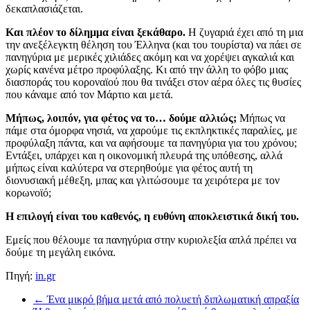
δεκαπλασιάζεται.
Και πλέον το δίλημμα είναι ξεκάθαρο.
Η ζυγαριά έχει από τη μια
την ανεξέλεγκτη θέληση του Έλληνα (και του τουρίστα) να πάει σε
πανηγύρια με μερικές χιλιάδες ακόμη και να χορέψει αγκαλιά και
χωρίς κανένα μέτρο προφύλαξης. Κι από την άλλη το φόβο μιας
διασποράς του κοροναϊού που θα τινάξει στον αέρα όλες τις θυσίες
που κάναμε από τον Μάρτιο και μετά.
Μήπως, λοιπόν, για φέτος να το… δούμε αλλιώς;
Μήπως να
πάμε στα όμορφα νησιά, να χαρούμε τις εκπληκτικές παραλίες, με
προφύλαξη πάντα, και να αφήσουμε τα πανηγύρια για του χρόνου;
Εντάξει, υπάρχει και η οικονομική πλευρά της υπόθεσης, αλλά
μήπως είναι καλύτερα να στερηθούμε για φέτος αυτή τη
διονυσιακή μέθεξη, μπας και γλιτώσουμε τα χειρότερα με τον
κορωνοϊό;
Η επιλογή είναι του καθενός, η ευθύνη αποκλειστικά δική του.
Ε
μείς που θέλουμε τα πανηγύρια στην κυριολεξία απλά πρέπει να
δούμε τη μεγάλη εικόνα.
Πηγή:
in.gr
←
Ένα μικρό βήμα μετά από πολυετή διπλωματική απραξία