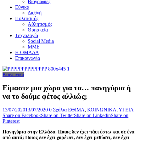
Βιογραφίες
Εθνικά
Διεθνή
Πολιτισμός
Αθλητισμός
Θρησκεία
Τεχνολογία
Social Media
ΜΜΕ
Η ΟΜΑΔΑ
Επικοινωνία
Κοινωνικά
Είμαστε μια χώρα για τα… πανηγύρια ή
να το δούμε φέτος αλλιώς;
13/07/2020
13/07/2020
0 Σχόλια
ΕΘΙΜΑ
,
ΚΟΙΝΩΝΙΚΑ
,
ΥΓΕΙΑ
Share on Facebook
Share on Twitter
Share on Linkedin
Share on
Pinterest
Πανηγύρια στην Ελλάδα. Ποιος δεν έχει πάει έστω και σε ένα
από αυτά; Ποιος δεν έχει χορέψει, δεν έχει μεθύσει, δεν έχει