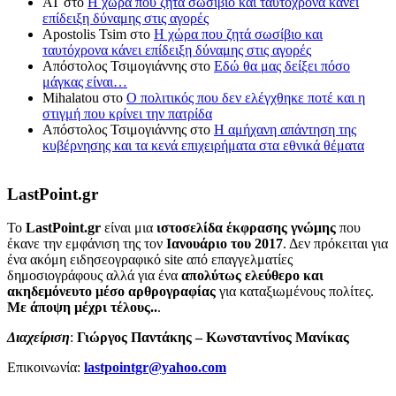
ΑΤ
στο
Η χώρα που ζητά σωσίβιο και ταυτόχρονα κάνει
επίδειξη δύναμης στις αγορές
Apostolis Tsim
στο
Η χώρα που ζητά σωσίβιο και
ταυτόχρονα κάνει επίδειξη δύναμης στις αγορές
Απόστολος Τσιμογιάννης
στο
Εδώ θα μας δείξει πόσο
μάγκας είναι…
Mihalatou
στο
Ο πολιτικός που δεν ελέγχθηκε ποτέ και η
στιγμή που κρίνει την πατρίδα
Απόστολος Τσιμογιάννης
στο
Η αμήχανη απάντηση της
κυβέρνησης και τα κενά επιχειρήματα στα εθνικά θέματα
LastPoint.gr
To
LastPoint.gr
είναι μια
ιστοσελίδα έκφρασης γνώμης
που
έκανε την εμφάνιση της τον
Ιανουάριο του 2017
. Δεν πρόκειται για
ένα ακόμη ειδησεογραφικό site από επαγγελματίες
δημοσιογράφους αλλά για ένα
απολύτως ελεύθερο και
ακηδεμόνευτο μέσο αρθρογραφίας
για καταξιωμένους πολίτες.
Με άποψη μέχρι τέλους..
.
Διαχείριση
:
Γιώργος Παντάκης – Κωνσταντίνος Μανίκας
Επικοινωνία:
lastpointgr@yahoo.com