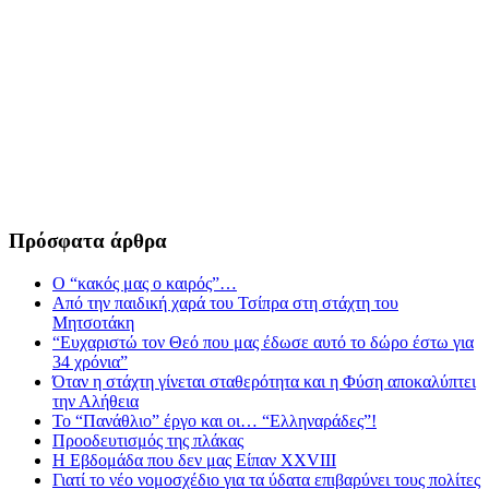
Πρόσφατα άρθρα
Ο “κακός μας ο καιρός”…
Από την παιδική χαρά του Τσίπρα στη στάχτη του
Μητσοτάκη
“Ευχαριστώ τον Θεό που μας έδωσε αυτό το δώρο έστω για
34 χρόνια”
Όταν η στάχτη γίνεται σταθερότητα και η Φύση αποκαλύπτει
την Αλήθεια
Το “Πανάθλιο” έργο και οι… “Ελληναράδες”!
Προοδευτισμός της πλάκας
Η Εβδομάδα που δεν μας Είπαν XXVIII
Γιατί το νέο νομοσχέδιο για τα ύδατα επιβαρύνει τους πολίτες