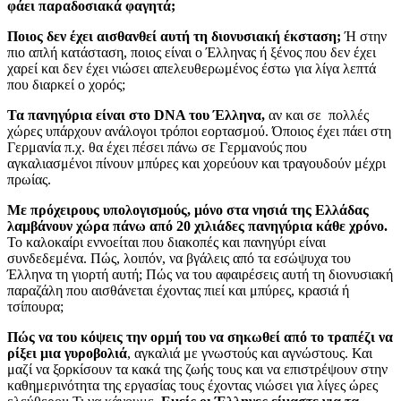
φάει παραδοσιακά φαγητά;
Ποιος δεν έχει αισθανθεί αυτή τη διονυσιακή έκσταση;
Ή στην
πιο απλή κατάσταση, ποιος είναι ο Έλληνας ή ξένος που δεν έχει
χαρεί και δεν έχει νιώσει απελευθερωμένος έστω για λίγα λεπτά
που διαρκεί ο χορός;
Τα πανηγύρια είναι στο DNA του Έλληνα,
αν και σε πολλές
χώρες υπάρχουν ανάλογοι τρόποι εορτασμού. Όποιος έχει πάει στη
Γερμανία π.χ. θα έχει πέσει πάνω σε Γερμανούς που
αγκαλιασμένοι πίνουν μπύρες και χορεύουν και τραγουδούν μέχρι
πρωίας.
Με πρόχειρους υπολογισμούς, μόνο στα νησιά της Ελλάδας
λαμβάνουν χώρα πάνω από 20 χιλιάδες πανηγύρια κάθε χρόνο.
Το καλοκαίρι εννοείται που διακοπές και πανηγύρι είναι
συνδεδεμένα. Πώς, λοιπόν, να βγάλεις από τα εσώψυχα του
Έλληνα τη γιορτή αυτή; Πώς να του αφαιρέσεις αυτή τη διονυσιακή
παραζάλη που αισθάνεται έχοντας πιεί και μπύρες, κρασιά ή
τσίπουρα;
Πώς να του κόψεις την ορμή του να σηκωθεί από το τραπέζι να
ρίξει μια γυροβολιά
, αγκαλιά με γνωστούς και αγνώστους. Και
μαζί να ξορκίσουν τα κακά της ζωής τους και να επιστρέψουν στην
καθημερινότητα της εργασίας τους έχοντας νιώσει για λίγες ώρες