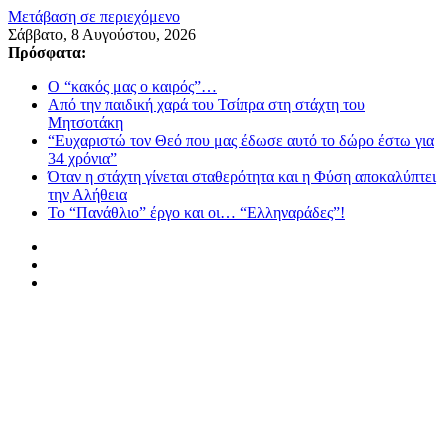
Μετάβαση σε περιεχόμενο
Σάββατο, 8 Αυγούστου, 2026
Πρόσφατα:
Ο “κακός μας ο καιρός”…
Από την παιδική χαρά του Τσίπρα στη στάχτη του
Μητσοτάκη
“Ευχαριστώ τον Θεό που μας έδωσε αυτό το δώρο έστω για
34 χρόνια”
Όταν η στάχτη γίνεται σταθερότητα και η Φύση αποκαλύπτει
την Αλήθεια
Το “Πανάθλιο” έργο και οι… “Ελληναράδες”!