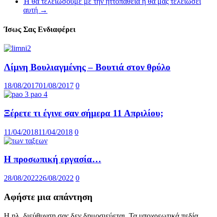
Ή θα τελειώσουμε με την ηττοπάθεια ή θα μας τελειώσει
αυτή
→
Ίσως Σας Ενδιαφέρει
Λίμνη Βουλιαγμένης – Βουτιά στον θρύλο
18/08/2017
01/08/2017
0
Ξέρετε τι έγινε σαν σήμερα 11 Απριλίου;
11/04/2018
11/04/2018
0
Η προσωπική εργασία…
28/08/2022
26/08/2022
0
Αφήστε μια απάντηση
Η ηλ. διεύθυνση σας δεν δημοσιεύεται.
Τα υποχρεωτικά πεδία