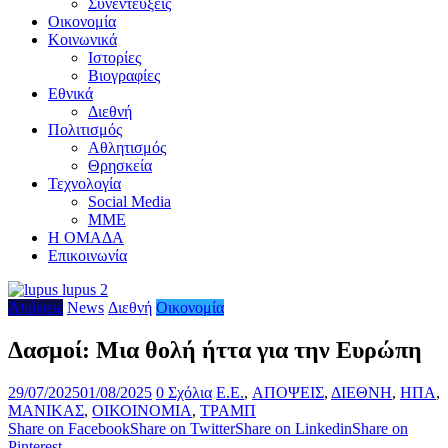
Συνεντεύξεις
Οικονομία
Κοινωνικά
Ιστορίες
Βιογραφίες
Εθνικά
Διεθνή
Πολιτισμός
Αθλητισμός
Θρησκεία
Τεχνολογία
Social Media
ΜΜΕ
Η ΟΜΑΔΑ
Επικοινωνία
Απόψεις
News
Διεθνή
Οικονομία
Δασμοί: Μια θολή ήττα για την Ευρώπη
29/07/2025
01/08/2025
0 Σχόλια
E.E.
,
ΑΠΟΨΕΙΣ
,
ΔΙΕΘΝΗ
,
ΗΠΑ
,
ΜΑΝΙΚΑΣ
,
ΟΙΚΟΙΝΟΜΙΑ
,
ΤΡΑΜΠ
Share on Facebook
Share on Twitter
Share on Linkedin
Share on
Pinterest