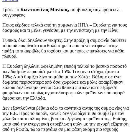
Γράφει ο
Κωνσταντίνος Μανίκας,
σύμβουλος επιχειρήσεων –
συγγραφέας
Ποιος κέρδισε τελικά από τη συμφωνία ΗΠΑ – Ευρώπης για τους
δασμούς και τι μέλει γενέσθαι με την αντίστοιχη με την Κίνα;
Τυπικά, όλοι δηλώνουν νικητές. Στην πράξη η συμφωνία διαθέτει
τόσα αδιευκρίνιστα και θολά σημεία που μένει να φανεί στην
πράξη το τι ακριβώς θα ισχύσει και με ποιες επιπτώσεις για κάθε
πλευρά.
Η Ευρώπη δηλώνει ωφελημένη επειδή τελικά το βασικό ποσοστό
των δασμών περιορίστηκε στο 15%. Τι κι αν ο στόχος ήταν το
10%; Αυτό θυμίζει λίγο το μύθο με τον Χότζα. Βάλαμε σε ένα
δωμάτιο περισσότερα από όσα χωρούσε και μόλις αφαιρέθηκσν
κάποια δηλώνουμε άνετοι! Στα θετικά πιστώνεται η εξαίρεση
φαρμάκων και κυρίως αγροτοδιατροφικών προϊόντων που αφορά
άμεσα και την Ελλάδα.
Δεν εξαντλούνται βέβαια εδώ τα αρνητικά αυτής της συμφωνίας για
την Ε.Ε. Προς το παρόν, κανείς δεν γνωρίζει τι θα συμβεί με τον
χάλυβα και το αλουμίνιο, βασικά εξαγώγιμα προϊόντα της. Επίσης,
μετά από την ενεργειακή στρέβλωση ετών με την ισχυρή εξάρτηση
από τη Ρωσία, τώρα περνάμε σε μια φάση ακόμη πιο ισχυρής