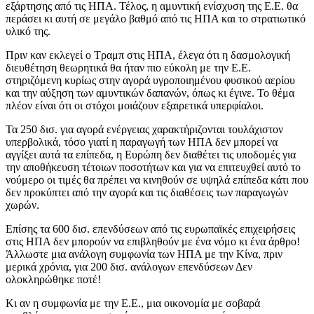
εξάρτησης από τις ΗΠΑ. Τέλος, η αμυντική ενίσχυση της Ε.Ε. θα
περάσει κι αυτή σε μεγάλο βαθμό από τις ΗΠΑ και το στρατιωτικό
υλικό της.
Πριν καν εκλεγεί ο Τραμπ στις ΗΠΑ, έλεγα ότι η δασμολογική
διευθέτηση θεωρητικά θα ήταν πιο εύκολη με την Ε.Ε.
στηριζόμενη κυρίως στην αγορά υγροποιημένου φυσικού αερίου
και την αύξηση των αμυντικών δαπανών, όπως κι έγινε. Το θέμα
πλέον είναι ότι οι στόχοι μοιάζουν εξαιρετικά υπερφίαλοι.
Τα 250 δισ. για αγορά ενέργειας χαρακτήριζονται τουλάχιστον
υπερβολικά, τόσο γιατί η παραγωγή των ΗΠΑ δεν μπορεί να
αγγίξει αυτά τα επίπεδα, η Ευρώπη δεν διαθέτει τις υποδομές για
την αποθήκευση τέτοιων ποσοτήτων και για να επιτευχθεί αυτό το
νούμερο οι τιμές θα πρέπει να κινηθούν σε υψηλά επίπεδα κάτι που
δεν προκύπτει από την αγορά και τις διαθέσεις των παραγωγών
χωρών.
Επίσης τα 600 δισ. επενδύσεων από τις ευρωπαϊκές επιχειρήσεις
στις ΗΠΑ δεν μπορούν να επιβληθούν με ένα νόμο κι ένα άρθρο!
Άλλωστε μια ανάλογη συμφωνία των ΗΠΑ με την Κίνα, πριν
μερικά χρόνια, για 200 δισ. ανάλογων επενδύσεων Δεν
ολοκληρώθηκε ποτέ!
Κι αν η συμφωνία με την Ε.Ε., μια οικονομία με σοβαρά