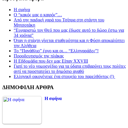
Η σφήνα
Ο “κακός μας ο καιρός”…
Από την παιδική χαρά του Τσίπρα στη στάχτη του
Μητσοτάκη
“Ευχαριστώ τον Θεό που μας έδωσε αυτό το δώρο έστω για
34 χρόνια”
Όταν η στάχτη γίνεται σταθερότητα και η Φύση αποκαλύπτει
την Αλήθεια
Το “Πανάθλιο” έργο και οι… “Ελληναράδες”!
Προοδευτισμός της πλάκας
Η Εβδομάδα που δεν μας Είπαν XXVIII
Γιατί το νέο νομοσχέδιο για τα ύδατα επιβαρύνει τους πολίτες
αντί να προστατεύει το δημόσιο αγαθό
Ελληνική οικογένεια: ένα στοιχείο του παρελθόντος (!)
ΔΗΜΟΦΙΛΗ ΑΡΘΡΑ
Η σφήνα