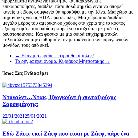
προβλήματα ανταγωνιστικότητας και παραγωγικής
επικαιροποίησης, διαθέτει τόσα θολά σημεία, είναι να απορεί
κανείς τι είδους συμφωνία θα προκύψει με την Κίνα. Μια χώρα με
σημαντικές για τις ΗΠΑ πρώτες ύλες. Μια χώρα που διαθέτει
μεγάλο μέρος του αμερικανού χρέους στα χέρια της το κόστος
εξυπηρέτησης του οποίου μπορεί να εκτοξεύσει με μαζικές
ρευστοποιήσεις. Και φυσικά με μια σειρά επιχειρηματικών
κολοσσών να μην επιθυμούν την μετακίνηση των παραγωγικών
μονάδων τους από εκεί.
←
Ήταν μια ωραία… στρουθοκάμηλος!
Το ρήγμα έχει όνομα. Κυριάκος Μητσοτάκης
→
Ίσως Σας Ενδιαφέρει
Ντόναλντ…Ντακ, Ιζνογκούντ ή συνταξιούχος
Σαρσεμάρχης;
22/01/2021
25/01/2021
Εδώ Ζάεφ, εκεί Ζάεφ που είσαι ρε Ζάεφ, πάρε ένα