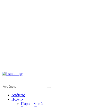
lastpoint.gr
Με
Απόψεις
άποψη
Πολιτική
μέχρι
Παραπολιτικά
τέλους…