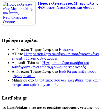
Ποιος εκλέγεται νέος Μητροπολίτης
Φιλίππων, Νεαπόλεως και Θάσου;
Πρόσφατα σχόλια
Απόστολος Τσιμογιάννης
στο
Η σφήνα
ΑΤ
στο
Η χώρα που ζητά σωσίβιο και ταυτόχρονα κάνει
επίδειξη δύναμης στις αγορές
Apostolis Tsim
στο
Η χώρα που ζητά σωσίβιο και
ταυτόχρονα κάνει επίδειξη δύναμης στις αγορές
Απόστολος Τσιμογιάννης
στο
Εδώ θα μας δείξει πόσο
μάγκας είναι…
Mihalatou
στο
Ο πολιτικός που δεν ελέγχθηκε ποτέ και η
στιγμή που κρίνει την πατρίδα
LastPoint.gr
To
LastPoint.gr
είναι μια
ιστοσελίδα έκφρασης γνώμης
που