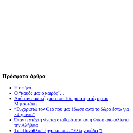
Πρόσφατα άρθρα
Η σφήνα
Ο “κακός μας ο καιρός”…
Από την παιδική χαρά του Τσίπρα στη στάχτη του
Μητσοτάκη
“Ευχαριστώ τον Θεό που μας έδωσε αυτό το δώρο έστω για
34 χρόνια”
Όταν η στάχτη γίνεται σταθερότητα και η Φύση αποκαλύπτει
την Αλήθεια
Το “Πανάθλιο” έργο και οι… “Ελληναράδες”!