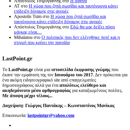
Απόστολος Τσιμογιάννης
στο
Η σφήνα
ΑΤ
στο
Η χώρα που ζητά σωσίβιο και ταυτόχρονα κάνει
επίδειξη δύναμης στις αγορές
Apostolis Tsim
στο
Η χώρα που ζητά σωσίβιο και
ταυτόχρονα κάνει επίδειξη δύναμης στις αγορές
Απόστολος Τσιμογιάννης
στο
Εδώ θα μας δείξει πόσο
μάγκας είναι…
Mihalatou
στο
Ο πολιτικός που δεν ελέγχθηκε ποτέ και η
στιγμή που κρίνει την πατρίδα
LastPoint.gr
To
LastPoint.gr
είναι μια
ιστοσελίδα έκφρασης γνώμης
που
έκανε την εμφάνιση της τον
Ιανουάριο του 2017
. Δεν πρόκειται για
ένα ακόμη ειδησεογραφικό site από επαγγελματίες
δημοσιογράφους αλλά για ένα
απολύτως ελεύθερο και
ακηδεμόνευτο μέσο αρθρογραφίας
για καταξιωμένους πολίτες.
Με άποψη μέχρι τέλους..
.
Διαχείριση
:
Γιώργος Παντάκης – Κωνσταντίνος Μανίκας
Επικοινωνία:
lastpointgr@yahoo.com