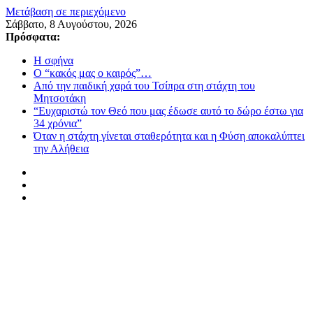
Μετάβαση σε περιεχόμενο
Σάββατο, 8 Αυγούστου, 2026
Πρόσφατα:
Η σφήνα
Ο “κακός μας ο καιρός”…
Από την παιδική χαρά του Τσίπρα στη στάχτη του
Μητσοτάκη
“Ευχαριστώ τον Θεό που μας έδωσε αυτό το δώρο έστω για
34 χρόνια”
Όταν η στάχτη γίνεται σταθερότητα και η Φύση αποκαλύπτει
την Αλήθεια