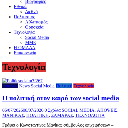
Βιογραφίες
Εθνικά
Διεθνή
Πολιτισμός
Αθλητισμός
Θρησκεία
Τεχνολογία
Social Media
ΜΜΕ
Η ΟΜΑΔΑ
Επικοινωνία
Τεχνολογία
Απόψεις
News
Social Media
Πολιτική
Τεχνολογία
Η πολιτική στον καιρό των social media
06/07/2026
08/07/2026
0 Σχόλια
SOCIAL MEDIA
,
ΑΠΟΨΕΙΣ
,
ΜΑΝΙΚΑΣ
,
ΠΟΛΙΤΙΚΗ
,
ΣΑΜΑΡΑΣ
,
ΤΕΧΝΟΛΟΓΙΑ
Γράφει ο Κωνσταντίνος Μανίκας σύμβουλος επιχειρήσεων –