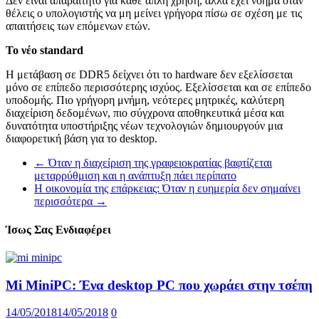
Δεν είναι απαραίτητο για κάθε απλή χρήση, αλλά έχει νόημα όταν
θέλεις ο υπολογιστής να μη μείνει γρήγορα πίσω σε σχέση με τις
απαιτήσεις των επόμενων ετών.
Το νέο standard
Η μετάβαση σε DDR5 δείχνει ότι το hardware δεν εξελίσσεται
μόνο σε επίπεδο περισσότερης ισχύος. Εξελίσσεται και σε επίπεδο
υποδομής. Πιο γρήγορη μνήμη, νεότερες μητρικές, καλύτερη
διαχείριση δεδομένων, πιο σύγχρονα αποθηκευτικά μέσα και
δυνατότητα υποστήριξης νέων τεχνολογιών δημιουργούν μια
διαφορετική βάση για το desktop.
←
Όταν η διαχείριση της γραφειοκρατίας βαφτίζεται
μεταρρύθμιση και η ανάπτυξη πάει περίπατο
Η οικονομία της επάρκειας: Όταν η ευημερία δεν σημαίνει
περισσότερα
→
Ίσως Σας Ενδιαφέρει
Mi MiniPC: Ένα desktop PC που χωράει στην τσέπη
14/05/2018
14/05/2018
0