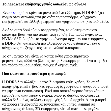
Το hardware επόμενης γενιάς δουλεύει ως σύνολο
Ένα
desktop
δεν κρίνεται μόνο από ένα εξάρτημα. Η DDR5 έχει
νόημα όταν συνδυάζεται με νεότερη πλατφόρμα, σύγχρονο
επεξεργαστή, κατάλληλη μητρική και γρήγορο αποθηκευτικό μέσο.
Αν όλα αυτά δουλεύουν ισορροπημένα, το σύστημα αποκτά
καλύτερη βάση για πιο απαιτητική χρήση. Για παράδειγμα, ένας
NVMe SSD βοηθά στο γρήγορο άνοιγμα αρχείων και εφαρμογών,
η DDR5 στη διαχείριση μεγαλύτερου όγκου δεδομένων και ο
σύγχρονος επεξεργαστής στη συνολική απόκριση.
Το σημαντικό δεν είναι να κοιτάς κάθε χαρακτηριστικό
μεμονωμένα, αλλά να βλέπεις αν η πλατφόρμα μπορεί να στηρίξει
τον τρόπο που δουλεύεις, παίζεις ή δημιουργείς.
Πού φαίνεται περισσότερο η διαφορά
Η DDR5 δεν αλλάζει με τον ίδιο τρόπο κάθε χρήση. Σε απλή
πλοήγηση, email ή βασικές εφαρμογές γραφείου, η διαφορά μπορεί
να μην είναι εντυπωσιακή. Εκεί που αποκτά περισσότερο νόημα
είναι σε πιο απαιτητικά σενάρια, όπου το desktop δουλεύει με
πολλά δεδομένα, πολλές εφαρμογές ή βαριά αρχεία. Αυτό μπορεί
να αφορά επεξεργασία φωτογραφίας και βίντεο, gaming σε
σύγχρονους τίτλους, 3D εφαρμογές, virtual machines, μεγάλα