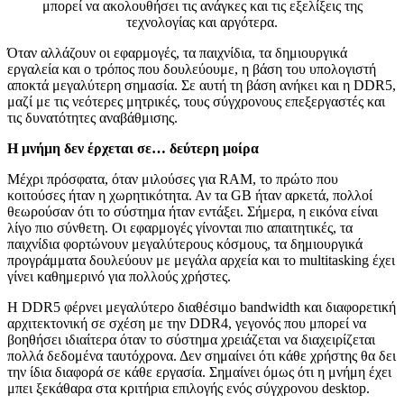
μπορεί να ακολουθήσει τις ανάγκες και τις εξελίξεις της
τεχνολογίας και αργότερα.
Όταν αλλάζουν οι εφαρμογές, τα παιχνίδια, τα δημιουργικά
εργαλεία και ο τρόπος που δουλεύουμε, η βάση του υπολογιστή
αποκτά μεγαλύτερη σημασία. Σε αυτή τη βάση ανήκει και η DDR5,
μαζί με τις νεότερες μητρικές, τους σύγχρονους επεξεργαστές και
τις δυνατότητες αναβάθμισης.
Η μνήμη δεν έρχεται σε… δεύτερη μοίρα
Μέχρι πρόσφατα, όταν μιλούσες για RAM, το πρώτο που
κοιτούσες ήταν η χωρητικότητα. Αν τα GB ήταν αρκετά, πολλοί
θεωρούσαν ότι το σύστημα ήταν εντάξει. Σήμερα, η εικόνα είναι
λίγο πιο σύνθετη. Οι εφαρμογές γίνονται πιο απαιτητικές, τα
παιχνίδια φορτώνουν μεγαλύτερους κόσμους, τα δημιουργικά
προγράμματα δουλεύουν με μεγάλα αρχεία και το multitasking έχει
γίνει καθημερινό για πολλούς χρήστες.
Η DDR5 φέρνει μεγαλύτερο διαθέσιμο bandwidth και διαφορετική
αρχιτεκτονική σε σχέση με την DDR4, γεγονός που μπορεί να
βοηθήσει ιδιαίτερα όταν το σύστημα χρειάζεται να διαχειρίζεται
πολλά δεδομένα ταυτόχρονα. Δεν σημαίνει ότι κάθε χρήστης θα δει
την ίδια διαφορά σε κάθε εργασία. Σημαίνει όμως ότι η μνήμη έχει
μπει ξεκάθαρα στα κριτήρια επιλογής ενός σύγχρονου desktop.