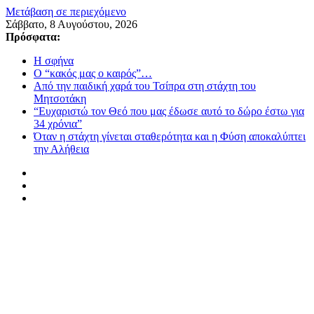
Μετάβαση σε περιεχόμενο
Σάββατο, 8 Αυγούστου, 2026
Πρόσφατα:
Η σφήνα
Ο “κακός μας ο καιρός”…
Από την παιδική χαρά του Τσίπρα στη στάχτη του
Μητσοτάκη
“Ευχαριστώ τον Θεό που μας έδωσε αυτό το δώρο έστω για
34 χρόνια”
Όταν η στάχτη γίνεται σταθερότητα και η Φύση αποκαλύπτει
την Αλήθεια