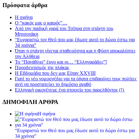
Πρόσφατα άρθρα
Η σφήνα
Ο “κακός μας ο καιρός”…
Από την παιδική χαρά του Τσίπρα στη στάχτη του
Μητσοτάκη
“Ευχαριστώ τον Θεό που μας έδωσε αυτό το δώρο έστω για
34 χρόνια”
Όταν η στάχτη γίνεται σταθερότητα και η Φύση αποκαλύπτει
την Αλήθεια
Το “Πανάθλιο” έργο και οι… “Ελληναράδες”!
Προοδευτισμός της πλάκας
Η Εβδομάδα που δεν μας Είπαν XXVIII
Γιατί το νέο νομοσχέδιο για τα ύδατα επιβαρύνει τους πολίτες
αντί να προστατεύει το δημόσιο αγαθό
Ελληνική οικογένεια: ένα στοιχείο του παρελθόντος (!)
ΔΗΜΟΦΙΛΗ ΑΡΘΡΑ
Η σφήνα
“Ευχαριστώ τον Θεό που μας έδωσε αυτό το δώρο έστω για
34 χρόνια”