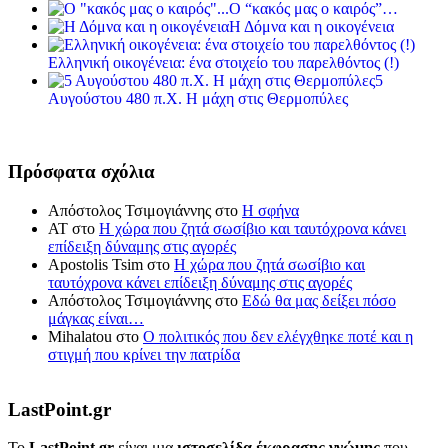
Ο “κακός μας ο καιρός”…
Η Δόμνα και η οικογένεια
Ελληνική οικογένεια: ένα στοιχείο του παρελθόντος (!)
5
Αυγούστου 480 π.Χ. Η μάχη στις Θερμοπύλες
Πρόσφατα σχόλια
Απόστολος Τσιμογιάννης
στο
Η σφήνα
ΑΤ
στο
Η χώρα που ζητά σωσίβιο και ταυτόχρονα κάνει
επίδειξη δύναμης στις αγορές
Apostolis Tsim
στο
Η χώρα που ζητά σωσίβιο και
ταυτόχρονα κάνει επίδειξη δύναμης στις αγορές
Απόστολος Τσιμογιάννης
στο
Εδώ θα μας δείξει πόσο
μάγκας είναι…
Mihalatou
στο
Ο πολιτικός που δεν ελέγχθηκε ποτέ και η
στιγμή που κρίνει την πατρίδα
LastPoint.gr
To
LastPoint.gr
είναι μια
ιστοσελίδα έκφρασης γνώμης
που