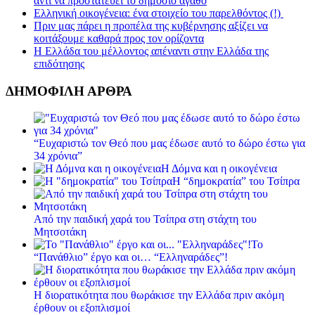
αντί να προστατεύει το δημόσιο αγαθό
Ελληνική οικογένεια: ένα στοιχείο του παρελθόντος (!)
Πριν μας πάρει η προπέλα της κυβέρνησης αξίζει να
κοιτάξουμε καθαρά προς τον ορίζοντα
Η Ελλάδα του μέλλοντος απέναντι στην Ελλάδα της
επιδότησης
ΔΗΜΟΦΙΛΗ ΑΡΘΡΑ
“Ευχαριστώ τον Θεό που μας έδωσε αυτό το δώρο έστω για
34 χρόνια”
Η Δόμνα και η οικογένεια
Η “δημοκρατία” του Τσίπρα
Από την παιδική χαρά του Τσίπρα στη στάχτη του
Μητσοτάκη
Το
“Πανάθλιο” έργο και οι… “Ελληναράδες”!
Η διορατικότητα που θωράκισε την Ελλάδα πριν ακόμη
έρθουν οι εξοπλισμοί