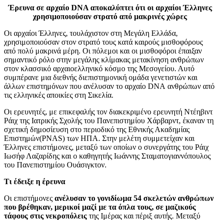
Έρευνα σε αρχαίο DNA αποκαλύπτει ότι οι αρχαίοι Έλληνες
χρησιμοποιούσαν στρατό από μακρινές χώρες
Οι αρχαίοι Έλληνες, τουλάχιστον στη Μεγάλη Ελλάδα,
χρησιμοποιούσαν στον στρατό τους κατά καιρούς μισθοφόρους
από πολύ μακρινά μέρη. Οι πόλεμοι και οι μισθοφόροι έπαιξαν
σημαντικό ρόλο στην μεγάλης κλίμακας μετακίνηση ανθρώπων
στον κλασσικό αρχαιοελληνικό κόσμο της Μεσογείου. Αυτό
συμπέρανε μια διεθνής διεπιστημονική ομάδα γενετιστών και
άλλων επιστημόνων που ανέλυσαν το αρχαίο DNA ανθρώπων από
τις ελληνικές αποικίες στη Σικελία.
Οι ερευνητές, με επικεφαλής τον διακεκριμένο ερευνητή Ντέηβιντ
Ράιχ της Ιατρικής Σχολής του Πανεπιστημίου Χάρβαρντ, έκαναν τη
σχετική δημοσίευση στο περιοδικό της Εθνικής Ακαδημίας
Επιστημών(PNAS) των ΗΠΑ. Στην μελέτη συμμετείχαν και
Έλληνες επιστήμονες, μεταξύ των οποίων ο συνεργάτης του Ράιχ
Ιωσήφ Λαζαρίδης και ο καθηγητής Ιωάννης Σταματογιαννόπουλος
του Πανεπιστημίου Ουάσιγκτον.
Τι έδειξε η έρευνα
Οι επιστήμονες
ανέλυσαν το γονιδίωμα 54 σκελετών ανθρώπων
που βρέθηκαν, μερικοί μαζί με τα όπλα τους, σε μαζικούς
τάφους στις νεκροπόλεις
της Ιμέρας και πέριξ αυτής. Μεταξύ