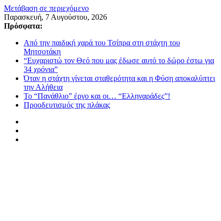
Μετάβαση σε περιεχόμενο
Παρασκευή, 7 Αυγούστου, 2026
Πρόσφατα:
Από την παιδική χαρά του Τσίπρα στη στάχτη του
Μητσοτάκη
“Ευχαριστώ τον Θεό που μας έδωσε αυτό το δώρο έστω για
34 χρόνια”
Όταν η στάχτη γίνεται σταθερότητα και η Φύση αποκαλύπτει
την Αλήθεια
Το “Πανάθλιο” έργο και οι… “Ελληναράδες”!
Προοδευτισμός της πλάκας