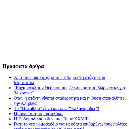
Πρόσφατα άρθρα
Από την παιδική χαρά του Τσίπρα στη στάχτη του
Μητσοτάκη
“Ευχαριστώ τον Θεό που μας έδωσε αυτό το δώρο έστω για
34 χρόνια”
Όταν η στάχτη γίνεται σταθερότητα και η Φύση αποκαλύπτει
την Αλήθεια
Το “Πανάθλιο” έργο και οι… “Ελληναράδες”!
Προοδευτισμός της πλάκας
Η Εβδομάδα που δεν μας Είπαν XXVIII
Γιατί το νέο νομοσχέδιο για τα ύδατα επιβαρύνει τους πολίτες