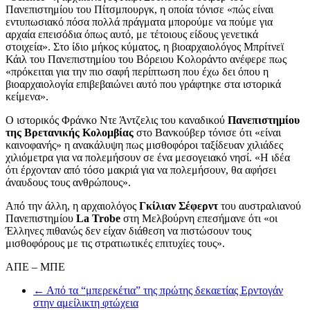
Πανεπιστημίου του Πίτσμπουργκ, η οποία τόνισε «πώς είναι
εντυπωσιακό πόσα πολλά πράγματα μπορούμε να πούμε για
αρχαία επεισόδια όπως αυτό, με τέτοιους είδους γενετικά
στοιχεία». Στο ίδιο μήκος κύματος, η βιοαρχαιολόγος Μπρίτνεϊ
Κάιλ του Πανεπιστημίου του Βόρειου Κολοράντο ανέφερε πως
«πρόκειται για την πιο σαφή περίπτωση που έχω δει όπου η
βιοαρχαιολογία επιβεβαιώνει αυτό που γράφτηκε στα ιστορικά
κείμενα».
Ο ιστορικός Φράνκο Ντε Άντζελις του καναδικού
Πανεπιστημίου
της Βρετανικής Κολομβίας
στο Βανκούβερ τόνισε ότι «είναι
καινοφανής» η ανακάλυψη πως μισθοφόροι ταξίδευαν χιλιάδες
χιλιόμετρα για να πολεμήσουν σε ένα μεσογειακό νησί. «Η ιδέα
ότι έρχονταν από τόσο μακριά για να πολεμήσουν, θα αφήσει
άναυδους τους ανθρώπους».
Από την άλλη, η αρχαιολόγος
Γκίλιαν Σέφερντ
του αυστραλιανού
Πανεπιστημίου
La Trobe
στη Μελβούρνη επεσήμανε ότι «οι
Έλληνες πιθανώς δεν είχαν διάθεση να πιστώσουν τους
μισθοφόρους με τις στρατιωτικές επιτυχίες τους».
ΑΠΕ – ΜΠΕ
←
Από τα “μπερεκέτια” της πρώτης δεκαετίας Ερντογάν
στην αμείλικτη φτώχεια