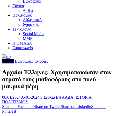
Βιογραφίες
Εθνικά
Διεθνή
Πολιτισμός
Αθλητισμός
Θρησκεία
Τεχνολογία
Social Media
ΜΜΕ
Η ΟΜΑΔΑ
Επικοινωνία
Εθνικά
Βιογραφίες
Ιστορίες
Αρχαίοι Έλληνες: Χρησιμοποιούσαν στον
στρατό τους μισθοφόρους από πολύ
μακρινά μέρη
06/01/2024
05/01/2024
0 Σχόλια
ΕΛΛΑΔΑ
,
ΙΣΤΟΡΙΑ
,
ΠΟΛΙΤΙΣΜΟΣ
Share on Facebook
Share on Twitter
Share on Linkedin
Share on
Pinterest