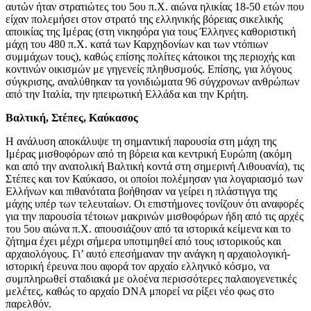
αυτών ήταν στρατιώτες του 5ου π.Χ. αιώνα ηλικίας 18-50 ετών που
είχαν πολεμήσει στον στρατό της ελληνικής βόρειας σικελικής
αποικίας της Ιμέρας (στη νικηφόρα για τους Έλληνες καθοριστική
μάχη του 480 π.Χ. κατά των Καρχηδονίων και των ντόπιων
συμμάχων τους), καθώς επίσης πολίτες κάτοικοι της περιοχής και
κοντινών οικισμών με γηγενείς πληθυσμούς. Επίσης, για λόγους
σύγκρισης, αναλύθηκαν τα γονιδιώματα 96 σύγχρονων ανθρώπων
από την Ιταλία, την ηπειρωτική Ελλάδα και την Κρήτη.
Βαλτική, Στέπες, Καύκασος
Η ανάλυση αποκάλυψε τη σημαντική παρουσία στη μάχη της
Ιμέρας μισθοφόρων από τη βόρεια και κεντρική Ευρώπη (ακόμη
και από την ανατολική Βαλτική κοντά στη σημερινή Λιθουανία), τις
Στέπες και τον Καύκασο, οι οποίοι πολέμησαν για λογαριασμό των
Ελλήνων και πιθανότατα βοήθησαν να γείρει η πλάστιγγα της
μάχης υπέρ των τελευταίων. Οι επιστήμονες τονίζουν ότι αναφορές
για την παρουσία τέτοιων μακρινών μισθοφόρων ήδη από τις αρχές
του 5ου αιώνα π.Χ. απουσιάζουν από τα ιστορικά κείμενα και το
ζήτημα έχει μέχρι σήμερα υποτιμηθεί από τους ιστορικούς και
αρχαιολόγους. Γι’ αυτό επεσήμαναν την ανάγκη η αρχαιολογική-
ιστορική έρευνα που αφορά τον αρχαίο ελληνικό κόσμο, να
συμπληρωθεί σταδιακά με ολοένα περισσότερες παλαιογενετικές
μελέτες, καθώς το αρχαίο DNA μπορεί να ρίξει νέο φως στο
παρελθόν.