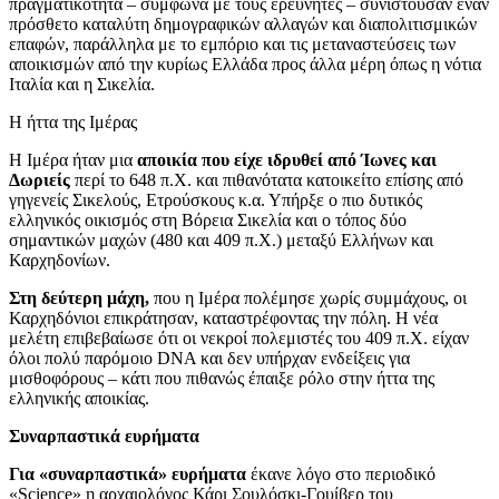
πραγματικότητα – σύμφωνα με τους ερευνητές – συνιστούσαν έναν
πρόσθετο καταλύτη δημογραφικών αλλαγών και διαπολιτισμικών
επαφών, παράλληλα με το εμπόριο και τις μεταναστεύσεις των
αποικισμών από την κυρίως Ελλάδα προς άλλα μέρη όπως η νότια
Ιταλία και η Σικελία.
Η ήττα της Ιμέρας
Η Ιμέρα ήταν μια
αποικία που είχε ιδρυθεί από Ίωνες και
Δωριείς
περί το 648 π.Χ. και πιθανότατα κατοικείτο επίσης από
γηγενείς Σικελούς, Ετρούσκους κ.α. Υπήρξε ο πιο δυτικός
ελληνικός οικισμός στη Βόρεια Σικελία και ο τόπος δύο
σημαντικών μαχών (480 και 409 π.Χ.) μεταξύ Ελλήνων και
Καρχηδονίων.
Στη δεύτερη μάχη,
που η Ιμέρα πολέμησε χωρίς συμμάχους, οι
Καρχηδόνιοι επικράτησαν, καταστρέφοντας την πόλη. Η νέα
μελέτη επιβεβαίωσε ότι οι νεκροί πολεμιστές του 409 π.Χ. είχαν
όλοι πολύ παρόμοιο DNA και δεν υπήρχαν ενδείξεις για
μισθοφόρους – κάτι που πιθανώς έπαιξε ρόλο στην ήττα της
ελληνικής αποικίας.
Συναρπαστικά ευρήματα
Για «συναρπαστικά» ευρήματα
έκανε λόγο στο περιοδικό
«Science» η αρχαιολόγος Κάρι Σουλόσκι-Γουίβερ του