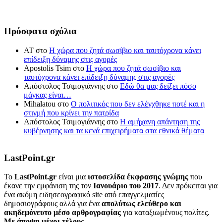
Πρόσφατα σχόλια
ΑΤ
στο
Η χώρα που ζητά σωσίβιο και ταυτόχρονα κάνει
επίδειξη δύναμης στις αγορές
Apostolis Tsim
στο
Η χώρα που ζητά σωσίβιο και
ταυτόχρονα κάνει επίδειξη δύναμης στις αγορές
Απόστολος Τσιμογιάννης
στο
Εδώ θα μας δείξει πόσο
μάγκας είναι…
Mihalatou
στο
Ο πολιτικός που δεν ελέγχθηκε ποτέ και η
στιγμή που κρίνει την πατρίδα
Απόστολος Τσιμογιάννης
στο
Η αμήχανη απάντηση της
κυβέρνησης και τα κενά επιχειρήματα στα εθνικά θέματα
LastPoint.gr
To
LastPoint.gr
είναι μια
ιστοσελίδα έκφρασης γνώμης
που
έκανε την εμφάνιση της τον
Ιανουάριο του 2017
. Δεν πρόκειται για
ένα ακόμη ειδησεογραφικό site από επαγγελματίες
δημοσιογράφους αλλά για ένα
απολύτως ελεύθερο και
ακηδεμόνευτο μέσο αρθρογραφίας
για καταξιωμένους πολίτες.
Με άποψη μέχρι τέλους..
.