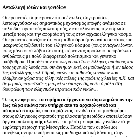
Ανταλλαγή ιδεών και γονιδίων
Οι ερευνητές συμπέραναν ότι οι ένοπλες συγκρούσεις
λειτουργούσαν ως σημαντικός μηχανισμός επαφής ανάμεσα σε
πολύ διαφορετικούς πολιτισμούς, διευκολύνοντας την όσμωση
μεταξύ τους και την αφομοίωσή τους στον αρχαιοελληνικό κόσμο.
Οι ερευνητές τονίζουν ότι «οι μισθοφόροι ήταν ανάμεσα στους πιο
μακρινούς ταξιδευτές του ελληνικού κόσμου (τους ανταγωνίζονταν
ίσως μόνο οι σκλάβοι σε αυτό), φέρνοντας πρόσωπο με πρόσωπο
ανθρώπους με πολύ διαφορετικό πολιτισμικό και γενετικό
υπόβαθρο». Προσθέτουν ότι
«πέρα από τους Έλληνες αποίκους και
τους γηγενείς λαούς που συνάντησαν εκεί, οι μισθοφόροι ήταν μέρος
της ανταλλαγής πολιτισμού, ιδεών και πιθανώς γονιδίων που
ελάμβαναν χώρα στις ελληνικές πόλεις της πρώτης χιλιετίας π.Χ. και
σε μερικές περιπτώσεις μπορεί να έπαιξαν σημαντικό ρόλο στη
διασφάλιση των ελληνικών στρατιωτικών νικών».
Όπως αναφέρουν,
τα ευρήματα έρχονται να συμπληρώσουν την
έως τώρα εικόνα που υπήρχε από τα αρχαιολογικά και
ιστορικά στοιχεία
, υποστηρίζοντας την ιδέα ότι οι μισθοφόροι
στους ελληνικούς στρατούς της κλασσικής περιόδου αποτελούσαν
όργανο πολιτισμικής αλλαγής και μέσο μεταφοράς γονιδίων στην
ευρύτερη περιοχή της Μεσογείου. Παρόλο που οι πόλεμοι
συνήθως αντιμετωπίζονται ως μια διαχωριστική δύναμη, στην