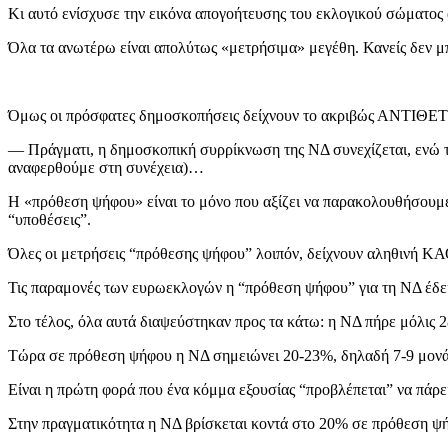
Κι αυτό ενίσχυσε την εικόνα απογοήτευσης του εκλογικού σώματος
Όλα τα ανωτέρω είναι απολύτως «μετρήσιμα» μεγέθη. Κανείς δεν μπ
Όμως οι πρόσφατες δημοσκοπήσεις δείχνουν το ακριβώς ΑΝΤΙΘΕ
— Πράγματι, η δημοσκοπική συρρίκνωση της ΝΔ συνεχίζεται, ενώ τ
αναφερθούμε στη συνέχεια)…
Η «πρόθεση ψήφου» είναι το μόνο που αξίζει να παρακολουθήσουμε
“υποθέσεις”.
Όλες οι μετρήσεις “πρόθεσης ψήφου” λοιπόν, δείχνουν αληθινή Κ
Τις παραμονές των ευρωεκλογών η “πρόθεση ψήφου” για τη ΝΔ έδει
Στο τέλος, όλα αυτά διαψεύστηκαν προς τα κάτω: η ΝΔ πήρε μόλις
Τώρα σε πρόθεση ψήφου η ΝΔ σημειώνει 20-23%, δηλαδή 7-9 μονάδες
Είναι η πρώτη φορά που ένα κόμμα εξουσίας “προβλέπεται” να πάρε
Στην πραγματικότητα η ΝΔ βρίσκεται κοντά στο 20% σε πρόθεση ψ