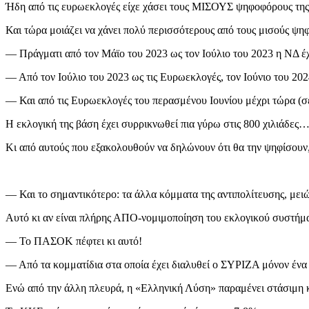
Ήδη από τις ευρωεκλογές είχε χάσει τους ΜΙΣΟΥΣ ψηφοφόρους της
Και τώρα μοιάζει να χάνει πολύ περισσότερους από τους μισούς ψ
— Πράγματι από τον Μάϊο του 2023 ως τον Ιούλιο του 2023 η ΝΔ έχ
— Από τον Ιούλιο του 2023 ως τις Ευρωεκλογές, τον Ιούνιο του 20
— Και από τις Ευρωεκλογές του περασμένου Ιουνίου μέχρι τώρα (σε 
Η εκλογική της βάση έχει συρρικνωθεί πια γύρω στις 800 χιλιάδες
Κι από αυτούς που εξακολουθούν να δηλώνουν ότι θα την ψηφίσουν
— Και το σημαντικότερο: τα άλλα κόμματα της αντιπολίτευσης, μειώ
Αυτό κι αν είναι πλήρης ΑΠΟ-νομιμοποίηση του εκλογικού συστήμα
— Το ΠΑΣΟΚ πέφτει κι αυτό!
— Από τα κομματίδια στα οποία έχει διαλυθεί ο ΣΥΡΙΖΑ μόνον ένα 
Ενώ από την άλλη πλευρά, η «Ελληνική Λύση» παραμένει στάσιμη