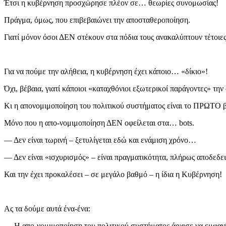
Έτσι η κυβέρνηση προσχώρησε πλέον σε… θεωρίες συνομωσίας!
Πράγμα, όμως, που επιβεβαιώνει την αποσταθεροποίηση.
Γιατί μόνον όσοι ΔΕΝ στέκουν στα πόδια τους ανακαλύπτουν τέτοι
Για να πούμε την αλήθεια, η κυβέρνηση έχει κάποιο… «δίκιο»!
Όχι, βέβαια, γιατί κάποιοι «καταχθόνιοι εξωτερικοί παράγοντες» τ
Κι η απονομιμοποίηση του πολιτικού συστήματος είναι το ΠΡΩΤΟ
Μόνο που η απο-νομιμοποίηση ΔΕΝ οφείλεται στα… bots.
— Δεν είναι τωρινή – ξετυλίγεται εδώ και ενάμιση χρόνο…
— Δεν είναι «ισχυρισμός» – είναι πραγματικότητα, πλήρως αποδεδε
Και την έχει προκαλέσει – σε μεγάλο βαθμό – η ίδια η Κυβέρνηση!
Ας τα δούμε αυτά ένα-ένα:
— Η απο-νομιμοποίηση του πολιτικού συστήματος άρχισε να εμφανίζ