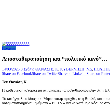
Πολιτική
Αποσταθεροποίηση και “πολιτικό κενό”…
14/03/2025
0 Σχόλια
ΘΑΝΑΣΗΣ Κ
,
ΚΥΒΕΡΝΗΣΗ
,
ΝΔ
,
ΠΟΛΙΤΙ
Share on Facebook
Share on Twitter
Share on Linkedin
Share on Pinter
Του
Θανάση Κ.
Η κυβέρνηση ισχυρίζεται ότι υπάρχει «αποσταθεροποίηση» στην Ελ
Το κατήγγειλε ο ίδιος ο κ. Μητσοτάκης προχθές στη Βουλή, και το
αυτοματοποιημένα μηνύματα – BOTS – για να κατέβη ο κόσμος στ