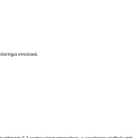
ό σύστημα συνολικά.
ταν ψήφισαν 5,3 εκατομμύρια ψηφοφόροι, ο μικρότερος αριθμός από