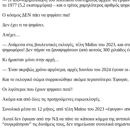
το 1977 (5,2 εκατομμύρια) – και ο τρίτος χαμηλότερος αριθμός ψηφ
Ο κόσμος ΔΕΝ πάει να ψηφίσει πια!
Δεν έχει τι να ψηφίσει.
Απέχει…
— Ανάμεσα στις βουλευτικές εκλογές, τέλη Μαΐου του 2023, και στι
ψηφοφόροι! Δεν πήγαν να ξαναψηφίσουν (από αυτούς 300 χιλιάδες έ
Κι ήμασταν μόνο στην αρχή…
— Έναν ακριβώς χρόνο αργότερα, αρχές Ιουνίου του 2024 έγιναν οι
Και το εκλογικό σώμα συρρικνώθηκε ακόμα περισσότερο: Έφυγαν, επ
Οι λιγότεροι που έχουν ψηφισει ποτέ!
Ακόμα και από όλες τις προηγούμενες ευρωεκλογές.
Συνολικά μέσα σε 12 μήνες, από τέλη Μαϊου του 2023 «έφυγαν» απ
Αυτοί δεν έφυγαν από την ΝΔ να πάνε σε κάποιοι κόμμα της αντιπο
“συγκράτησαν” τις δυνάμεις τους, δεν σημείωσαν συνολικά σημα