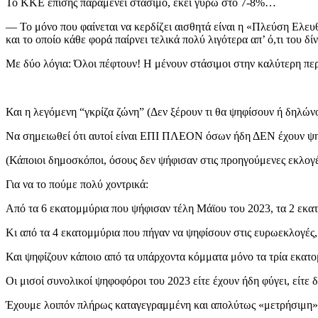
Το ΚΚΕ επίσης παραμένει στάσιμο, εκεί γύρω στο 7-8%…
— Το μόνο που φαίνεται να κερδίζει αισθητά είναι η «Πλεύση Ελευ
και το οποίο κάθε φορά παίρνει τελικά πολύ λιγότερα απ’ ό,τι του δ
Με δύο λόγια: Όλοι πέφτουν! Η μένουν στάσιμοι στην καλύτερη 
Και η λεγόμενη “γκρίζα ζώνη” (Δεν ξέρουν τι θα ψηφίσουν ή δηλώνο
Να σημειωθεί ότι αυτοί είναι ΕΠΙ ΠΛΕΟΝ όσων ήδη ΔΕΝ έχουν ψηφ
(Κάποιοι δημοσκόποι, όσους δεν ψήφισαν στις προηγούμενες εκλογ
Για να το πούμε πολύ χοντρικά:
Από τα 6 εκατομμύρια που ψήφισαν τέλη Μάϊου του 2023, τα 2 εκα
Κι από τα 4 εκατομμύρια που πήγαν να ψηφίσουν στις ευρωεκλογές,
Και ψηφίζουν κάποιο από τα υπάρχοντα κόμματα μόνο τα τρία εκατ
Οι μισοί συνολικοί ψηφοφόροι του 2023 είτε έχουν ήδη φύγει, είτ
Έχουμε λοιπόν πλήρως καταγεγραμμένη και απολύτως «μετρήσιμη»