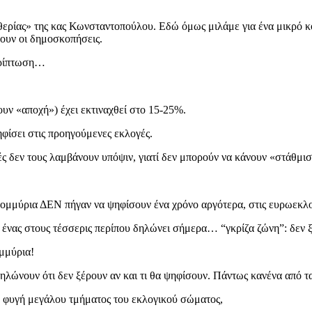
θερίας» της κας Κωνσταντοπούλου. Εδώ όμως μιλάμε για ένα μικρό κό
ίνουν οι δημοσκοπήσεις.
περίπτωση…
υν «αποχή») έχει εκτιναχθεί στο 15-25%.
ίσει στις προηγούμενες εκλογές.
ές δεν τους λαμβάνουν υπόψιν, γιατί δεν μπορούν να κάνουν «στάθμ
τομμύρια ΔΕΝ πήγαν να ψηφίσουν ένα χρόνο αργότερα, στις ευρωεκλο
 ένας στους τέσσερις περίπου δηλώνει σήμερα… “γκρίζα ζώνη”: δεν ξ
ομμύρια!
ε δηλώνουν ότι δεν ξέρουν αν και τι θα ψηφίσουν. Πάντως κανένα απ
 φυγή μεγάλου τμήματος του εκλογικού σώματος,