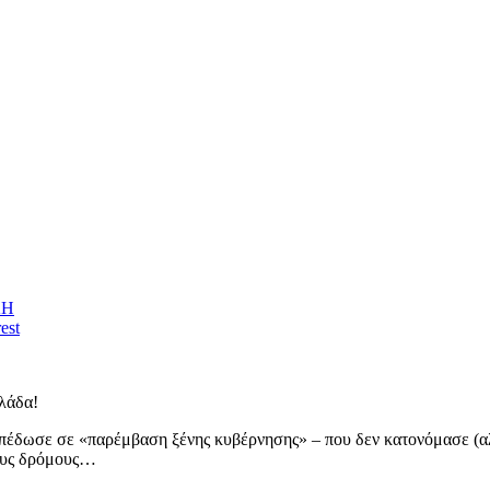
ΚΗ
est
λάδα!
 απέδωσε σε «παρέμβαση ξένης κυβέρνησης» – που δεν κατονόμασε (αλ
ους δρόμους…