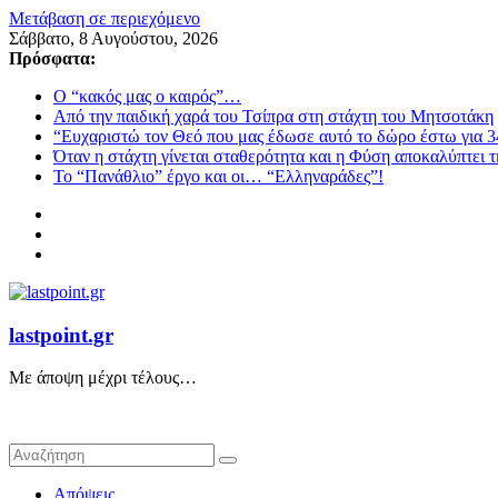
Μετάβαση σε περιεχόμενο
Σάββατο, 8 Αυγούστου, 2026
Πρόσφατα:
Ο “κακός μας ο καιρός”…
Από την παιδική χαρά του Τσίπρα στη στάχτη του Μητσοτάκη
“Ευχαριστώ τον Θεό που μας έδωσε αυτό το δώρο έστω για 3
Όταν η στάχτη γίνεται σταθερότητα και η Φύση αποκαλύπτει 
Το “Πανάθλιο” έργο και οι… “Ελληναράδες”!
lastpoint.gr
Με άποψη μέχρι τέλους…
Απόψεις