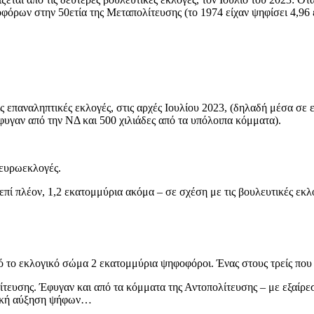
οφόρων στην 50ετία της Μεταπολίτευσης (το 1974 είχαν ψηφίσει 4,96 
ς επαναληπτικές εκλογές, στις αρχές Ιουλίου 2023, (δηλαδή μέσα σε 
φυγαν από την ΝΔ και 500 χιλιάδες από τα υπόλοιπα κόμματα).
 ευρωεκλογές.
ί πλέον, 1,2 εκατομμύρια ακόμα – σε σχέση με τις βουλευτικές εκλ
ό το εκλογικό σώμα 2 εκατομμύρια ψηφοφόροι. Ένας στους τρείς πο
λίτευσης. Έφυγαν και από τα κόμματα της Αντοπολίτευσης – με εξαίρ
ντική αύξηση ψήφων…