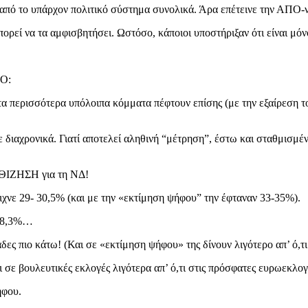
 από το υπάρχον πολιτικό σύστημα συνολικά. Άρα επέτεινε την ΑΠΟ-
ορεί να τα αμφισβητήσει. Ωστόσο, κάποιοι υποστήριξαν ότι είναι μό
ΤΟ:
α περισσότερα υπόλοιπα κόμματα πέφτουν επίσης (με την εξαίρεση τ
 διαχρονικά. Γιατί αποτελεί αληθινή “μέτρηση”, έστω και σταθμισμ
ΑΘΙΖΗΣΗ για τη ΝΔ!
χνε 29- 30,5% (και με την «εκτίμηση ψήφου” την έφταναν 33-35%).
 28,3%…
 πιο κάτω! (Και σε «εκτίμηση ψήφου» της δίνουν λιγότερο απ’ ό,τι
ι σε βουλευτικές εκλογές λιγότερα απ’ ό,τι στις πρόσφατες ευρωεκλο
ήφου.