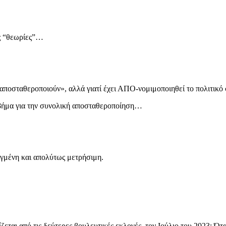
ες “θεωρίες”…
ην αποσταθεροποιούν», αλλά γιατί έχει ΑΠΟ-νομιμοποιηθεί το πολιτικ
 βήμα για την συνολική αποσταθεροποίηση…
ιγμένη και απολύτως μετρήσιμη.
εται από τις δεύτερες βουλευτικές εκλογές, τον Ιούλιο του 2023: Ό