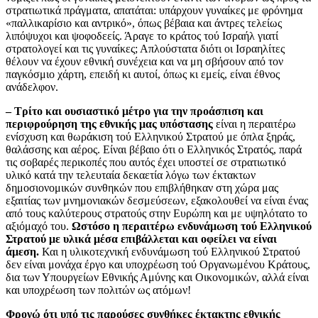
στρατιωτικά πράγματα, απατάται: υπάρχουν γυναίκες με φρόνημα
«παλλικαρίσιο και αντρικό», όπως βέβαια και άντρες τελείως
λιπόψυχοι και ψοφοδεείς. Άραγε το κράτος τού Ισραήλ γιατί
στρατολογεί και τις γυναίκες; Απλούστατα διότι οι Ισραηλίτες
θέλουν να έχουν εθνική συνέχεια και να μη σβήσουν από τον
παγκόσμιο χάρτη, επειδή κι αυτοί, όπως κι εμείς, είναι έθνος
ανάδελφον.
– Τρίτο και ουσιαστικό μέτρο για την προάσπιση και
περιφρούρηση της εθνικής μας υπόστασης
είναι η περαιτέρω
ενίσχυση και θωράκιση τού Ελληνικού Στρατού με όπλα ξηράς,
θαλάσσης και αέρος. Είναι βέβαιο ότι ο Ελληνικός Στρατός, παρά
τις σοβαρές περικοπές που αυτός έχει υποστεί σε στρατιωτικό
υλικό κατά την τελευταία δεκαετία λόγω των έκτακτων
δημοσιονομικών συνθηκών που επιβλήθηκαν στη χώρα μας
εξαιτίας των μνημονιακών δεσμεύσεων, εξακολουθεί να είναι ένας
από τους καλύτερους στρατούς στην Ευρώπη και με υψηλότατο το
αξιόμαχό του.
Ωστόσο η περαιτέρω ενδυνάμωση τού Ελληνικού
Στρατού με υλικά μέσα επιβάλλεται και οφείλει να είναι
άμεση.
Και η υλικοτεχνική ενδυνάμωση τού Ελληνικού Στρατού
δεν είναι μονάχα έργο και υποχρέωση τού Οργανωμένου Κράτους,
δια των Υπουργείων Εθνικής Αμύνης και Οικονομικών, αλλά είναι
και υποχρέωση των πολιτών ως ατόμων!
Φρονώ ότι υπό τις παρούσες συνθήκες έκτακτης εθνικής