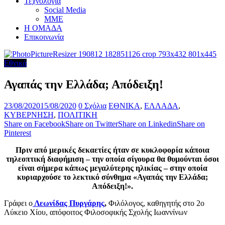
Τεχνολογία
Social Media
ΜΜΕ
Η ΟΜΑΔΑ
Επικοινωνία
Εθνικά
Αγαπάς την Ελλάδα; Απόδειξη!
23/08/2020
15/08/2020
0 Σχόλια
ΕΘΝΙΚΑ
,
ΕΛΛΑΔΑ
,
ΚΥΒΕΡΝΗΣΗ
,
ΠΟΛΙΤΙΚΗ
Share on Facebook
Share on Twitter
Share on Linkedin
Share on
Pinterest
Πριν από μερικές δεκαετίες ήταν σε κυκλοφορία κάποια
τηλεοπτική διαφήμιση – την οποία σίγουρα θα θυμούνται όσοι
είναι σήμερα κάπως μεγαλύτερης ηλικίας – στην οποία
κυριαρχούσε το λεκτικό σύνθημα «Αγαπάς την Ελλάδα;
Απόδειξη!».
Γράφει ο
Λεωνίδας Πυργάρης
,
Φιλόλογος, καθηγητής στο 2ο
Λύκειο Χίου, απόφοιτος Φιλοσοφικής Σχολής Ιωαννίνων