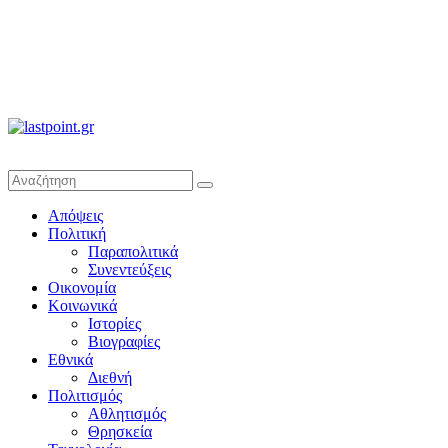
lastpoint.gr
Με
Απόψεις
άποψη
Πολιτική
μέχρι
Παραπολιτικά
τέλους…
Συνεντεύξεις
Οικονομία
Κοινωνικά
Ιστορίες
Βιογραφίες
Εθνικά
Διεθνή
Πολιτισμός
Αθλητισμός
Θρησκεία