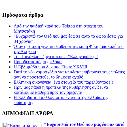
Πρόσφατα άρθρα
Από την παιδική χαρά του Τσίπρα στη στάχτη του
Μητσοτάκη
“Ευχαριστώ τον Θεό που μας έδωσε αυτό το δώρο έστω για
34 χρόνια”
Όταν η στάχτη γίνεται σταθερότητα και η Φύση αποκαλύπτει
την Αλήθεια
Το “Πανάθλιο” έργο και οι… “Ελληναράδες”!
Προοδευτισμός της πλάκας
Η Εβδομάδα που δεν μας Είπαν XXVIII
Γιατί το νέο νομοσχέδιο για τα ύδατα επιβαρύνει τους πολίτες
αντί να προστατεύει το δημόσιο αγαθό
Ελληνική οικογένεια: ένα στοιχείο του παρελθόντος (!)
Πριν μας πάρει η προπέλα της κυβέρνησης αξίζει να
κοιτάξουμε καθαρά προς τον ορίζοντα
Η Ελλάδα του μέλλοντος απέναντι στην Ελλάδα της
επιδότησης
ΔΗΜΟΦΙΛΗ ΑΡΘΡΑ
“Ευχαριστώ τον Θεό που μας έδωσε αυτό