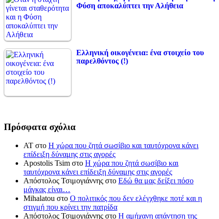
Φύση αποκαλύπτει την Αλήθεια
Ελληνική οικογένεια: ένα στοιχείο του
παρελθόντος (!)
Πρόσφατα σχόλια
ΑΤ
στο
Η χώρα που ζητά σωσίβιο και ταυτόχρονα κάνει
επίδειξη δύναμης στις αγορές
Apostolis Tsim
στο
Η χώρα που ζητά σωσίβιο και
ταυτόχρονα κάνει επίδειξη δύναμης στις αγορές
Απόστολος Τσιμογιάννης
στο
Εδώ θα μας δείξει πόσο
μάγκας είναι…
Mihalatou
στο
Ο πολιτικός που δεν ελέγχθηκε ποτέ και η
στιγμή που κρίνει την πατρίδα
Απόστολος Τσιμογιάννης
στο
Η αμήχανη απάντηση της