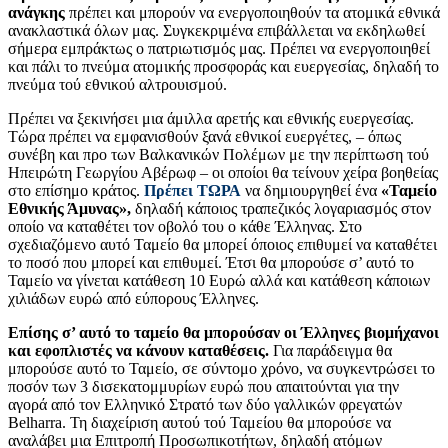
ανάγκης
πρέπει και μπορούν να ενεργοποιηθούν τα ατομικά εθνικά
ανακλαστικά όλων μας. Συγκεκριμένα επιβάλλεται να εκδηλωθεί
σήμερα εμπράκτως ο πατριωτισμός μας. Πρέπει να ενεργοποιηθεί
και πάλι το πνεύμα ατομικής προσφοράς και ευεργεσίας, δηλαδή το
πνεύμα τού εθνικού αλτρουισμού.
Πρέπει να ξεκινήσει μια άμιλλα αρετής και εθνικής ευεργεσίας.
Τώρα πρέπει να εμφανισθούν ξανά εθνικοί ευεργέτες, – όπως
συνέβη και προ των Βαλκανικών Πολέμων με την περίπτωση τού
Ηπειρώτη Γεωργίου Αβέρωφ – οι οποίοι θα τείνουν χείρα βοηθείας
στο επίσημο κράτος.
Πρέπει ΤΩΡΑ
να δημιουργηθεί ένα
«Ταμείο
Εθνικής Άμυνας»,
δηλαδή κάποιος τραπεζικός λογαριασμός στον
οποίο να καταθέτει τον οβολό του ο κάθε Έλληνας. Στο
σχεδιαζόμενο αυτό Ταμείο θα μπορεί όποιος επιθυμεί να καταθέτει
το ποσό που μπορεί και επιθυμεί. Έτσι θα μπορούσε σ’ αυτό το
Ταμείο να γίνεται κατάθεση 10 Ευρώ αλλά και κατάθεση κάποιων
χιλιάδων ευρώ από εύπορους Έλληνες.
Επίσης σ’ αυτό το ταμείο θα μπορούσαν οι Έλληνες βιομήχανοι
και εφοπλιστές να κάνουν καταθέσεις.
Για παράδειγμα θα
μπορούσε αυτό το Ταμείο, σε σύντομο χρόνο, να συγκεντρώσει το
ποσόν των 3 δισεκατομμυρίων ευρώ που απαιτούνται για την
αγορά από τον Ελληνικό Στρατό των δύο γαλλικών φρεγατών
Belharra. Τη διαχείριση αυτού τού Ταμείου θα μπορούσε να
αναλάβει μια Επιτροπή Προσωπικοτήτων, δηλαδή ατόμων