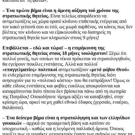
κάστανα απ’ τη φωτιά»;
– Ένα πρώτο βήμα είναι η άμεση αύξηση τού χρόνου της
στρατιωτικής θητείας.
Είναι τελείως απαράδεκτο να
αντιμετωπίζεις ως χώρα ορατό κίνδυνο επιθετικής ενέργειας από
τον κακό γείτονά σου κι εσύ, ως μωρά παρθένος, να κάνεις πως δεν
βλέπεις τον κίνδυνο και να εξακολουθείς να διατηρείς τη
στρατιωτική θητεία των κληρωτών στους 9 μήνες!
Επιβάλλεται – εδώ και τώρα! – η επιμήκυνση της
στρατιωτικής θητείας στους 18 μήνες τουλάχιστον!
Ξέρω ότι
πολλοί γονείς, των οποίων τα τέκνα πρόκειται να στρατολογηθούν,
θα εγείρουν ποικίλες ενστάσεις. Αλλά και πολλοί
«επαγγελματίες» πολιτικοί
αντιμετωπίζουν
«μετά φόβου Θεού»
το ενδεχόμενο επιμήκυνσης της στρατιωτικής θητείας διότι
ανησυχούν για το «πολιτικό κόστος» που θα εισπράξουν! Όμως οι
κάθε είδους ενστάσεις και φοβίες ευκόλως αποκρούονται και
καταρρίπτονται διότι τίποτα δεν βρίσκεται πάνω από τη σωτηρία
της Πατρίδος! Οποιοδήποτε τίμημα αξίζει να καταβληθεί, στην
κρίσιμη ώρα, αρκεί να μη χαθεί εθνικό έδαφος (χερσαίο, εναέριο,
θαλάσσιο).
–
Ένα δεύτερο βήμα είναι η στρατολόγηση και των ελληνίδων
γυναικών
– αρχικά σε προαιρετική βάση και κατόπιν σε
υποχρεωτική – καθώς και η λεγόμενη παλλαϊκή άμυνα. Όποιος
νομίζει πως οι γυναίκες μειονεκτούν έναντι των ανδρών ως προς τα