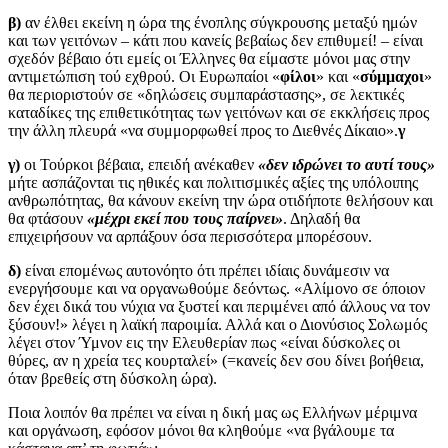
β)
αν έλθει εκείνη η ώρα της ένοπλης σύγκρουσης μεταξύ ημών
και των γειτόνων – κάτι που κανείς βεβαίως δεν επιθυμεί! – είναι
σχεδόν βέβαιο ότι εμείς οι Έλληνες θα είμαστε μόνοι μας στην
αντιμετώπιση τού εχθρού. Οι Ευρωπαίοι «
φίλοι
» και «
σύμμαχοι
»
θα περιοριστούν σε «δηλώσεις συμπαράστασης», σε λεκτικές
καταδίκες της επιθετικότητας των γειτόνων και σε εκκλήσεις προς
την άλλη πλευρά «να συμμορφωθεί προς το Διεθνές Δίκαιο».
γ
γ)
οι Τούρκοι βέβαια, επειδή ανέκαθεν
«δεν ιδρώνει το αυτί τους»
μήτε ασπάζονται τις ηθικές και πολιτισμικές αξίες της υπόλοιπης
ανθρωπότητας, θα κάνουν εκείνη την ώρα οτιδήποτε θελήσουν και
θα φτάσουν
«μέχρι εκεί που τους παίρνει»
. Δηλαδή θα
επιχειρήσουν να αρπάξουν όσα περισσότερα μπορέσουν.
δ)
είναι επομένως αυτονόητο ότι πρέπει ιδίαις δυνάμεσιν να
ενεργήσουμε και να οργανωθούμε δεόντως. «Αλίμονο σε όποιον
δεν έχει δικά του νύχια να ξυστεί και περιμένει από άλλους να τον
ξύσουν!» λέγει η λαϊκή παροιμία. Αλλά και ο Διονύσιος Σολωμός
λέγει στον Ύμνον εις την Ελευθερίαν πως «είναι δύσκολες οι
θύρες, αν η χρεία τες κουρταλεί» (=κανείς δεν σου δίνει βοήθεια,
όταν βρεθείς στη δύσκολη ώρα).
Ποια λοιπόν θα πρέπει να είναι η δική μας ως Ελλήνων μέριμνα
και οργάνωση, εφόσον μόνοι θα κληθούμε «να βγάλουμε τα