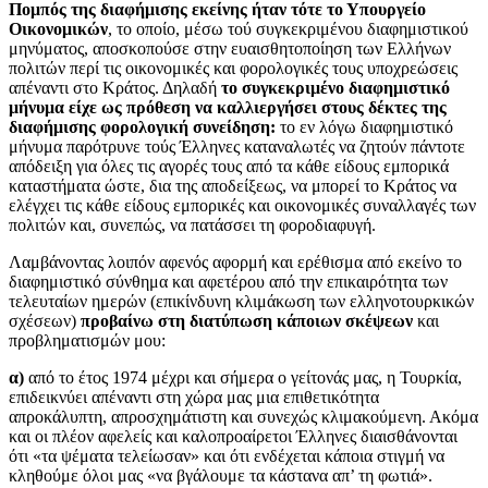
Πομπός της διαφήμισης εκείνης ήταν τότε το Υπουργείο
Οικονομικών
, το οποίο, μέσω τού συγκεκριμένου διαφημιστικού
μηνύματος, αποσκοπούσε στην ευαισθητοποίηση των Ελλήνων
πολιτών περί τις οικονομικές και φορολογικές τους υποχρεώσεις
απέναντι στο Κράτος. Δηλαδή
το συγκεκριμένο διαφημιστικό
μήνυμα είχε ως πρόθεση να καλλιεργήσει στους δέκτες της
διαφήμισης φορολογική συνείδηση:
το εν λόγω διαφημιστικό
μήνυμα παρότρυνε τούς Έλληνες καταναλωτές να ζητούν πάντοτε
απόδειξη για όλες τις αγορές τους από τα κάθε είδους εμπορικά
καταστήματα ώστε, δια της αποδείξεως, να μπορεί το Κράτος να
ελέγχει τις κάθε είδους εμπορικές και οικονομικές συναλλαγές των
πολιτών και, συνεπώς, να πατάσσει τη φοροδιαφυγή.
Λαμβάνοντας λοιπόν αφενός αφορμή και ερέθισμα από εκείνο το
διαφημιστικό σύνθημα και αφετέρου από την επικαιρότητα των
τελευταίων ημερών (επικίνδυνη κλιμάκωση των ελληνοτουρκικών
σχέσεων)
προβαίνω στη διατύπωση κάποιων σκέψεων
και
προβληματισμών μου:
α)
από το έτος 1974 μέχρι και σήμερα ο γείτονάς μας, η Τουρκία,
επιδεικνύει απέναντι στη χώρα μας μια επιθετικότητα
απροκάλυπτη, απροσχημάτιστη και συνεχώς κλιμακούμενη. Ακόμα
και οι πλέον αφελείς και καλοπροαίρετοι Έλληνες διαισθάνονται
ότι «τα ψέματα τελείωσαν» και ότι ενδέχεται κάποια στιγμή να
κληθούμε όλοι μας «να βγάλουμε τα κάστανα απ’ τη φωτιά».