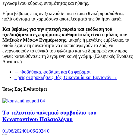
εγνωσμένου κύρους, εντιμότητας και ηθικής.
Είμαι βέβαιος πως αν ξεκινούσε μια τέτοια εθνική προσπάθεια,
πολύ σύντομα τα χαρμόσυνα αποτελέσματά της θα ήταν απτά.
Και βεβαίως για την επιτυχή πορεία και ευόδωση τού
σχεδιαζόμενου εγχειρήματος καθοριστικός είναι ο ρόλος των
Μαζικών Μέσων Ενημέρωσης,
μικρής ή μεγάλης εμβέλειας, τα
οποία έχουν τη δυνατότητα να διαπαιδαγωγούν το λαό, να
ενεργοποιούν το εθνικό του φιλότιμο και να διαμορφώνουν προς
υγιείς κατευθύνσεις τη λεγόμενη κοινή γνώμη. (Ελληνικές Ένοπλες
Δυνάμεις)
←
Φοβήθηκα, φοβάμαι και θα φοβάμαι
Τρεις οι προκλήσεις: Ιός, Οικονομία και Ερντογάν
→
Ίσως Σας Ενδιαφέρει
Τo τελευταίο πολεμικό συμβούλιο του
Κωνσταντίνου Παλαιολόγου
01/06/2024
01/06/2024
0