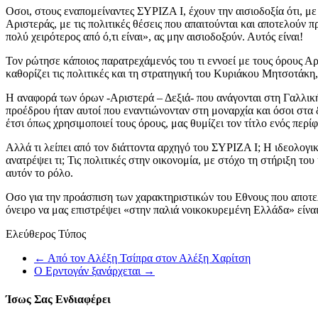
Οσοι, στους εναπομείναντες ΣΥΡΙΖΑ Ι, έχουν την αισιοδοξία ότι, μ
Αριστεράς, με τις πολιτικές θέσεις που απαιτούνται και αποτελούν π
πολύ χειρότερος από ό,τι είναι», ας μην αισιοδοξούν. Αυτός είναι!
Τον ρώτησε κάποιος παρατρεχάμενός του τι εννοεί με τους όρους Αρ
καθορίζει τις πολιτικές και τη στρατηγική του Κυριάκου Μητσοτάκη,
Η αναφορά των όρων -Αριστερά – Δεξιά- που ανάγονται στη Γαλλικ
προέδρου ήταν αυτοί που εναντιώνονταν στη μοναρχία και όσοι στα 
έτσι όπως χρησιμοποιεί τους όρους, μας θυμίζει τον τίτλο ενός πε
Αλλά τι λείπει από τον διάττοντα αρχηγό του ΣΥΡΙΖΑ Ι; Η ιδεολογι
ανατρέψει τι; Τις πολιτικές στην οικονομία, με στόχο τη στήριξη τ
αυτόν το ρόλο.
Οσο για την προάσπιση των χαρακτηριστικών του Εθνους που αποτελο
όνειρο να μας επιστρέψει «στην παλιά νοικοκυρεμένη Ελλάδα» είν
Ελεύθερος Τύπος
←
Από τον Αλέξη Τσίπρα στον Αλέξη Χαρίτση
Ο Ερντογάν ξανάρχεται
→
Ίσως Σας Ενδιαφέρει