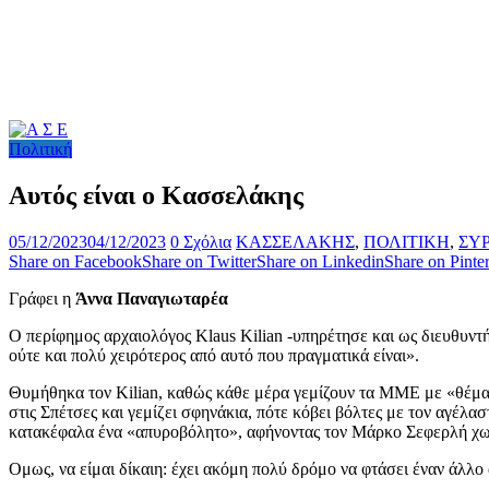
Πολιτική
Αυτός είναι ο Κασσελάκης
05/12/2023
04/12/2023
0 Σχόλια
ΚΑΣΣΕΛΑΚΗΣ
,
ΠΟΛΙΤΙΚΗ
,
ΣΥ
Share on Facebook
Share on Twitter
Share on Linkedin
Share on Pinter
Γράφει η
Άννα Παναγιωταρέα
Ο περίφημος αρχαιολόγος Klaus Kilian -υπηρέτησε και ως διευθυντή
ούτε και πολύ χειρότερος από αυτό που πραγματικά είναι».
Θυμήθηκα τον Kilian, καθώς κάθε μέρα γεμίζουν τα ΜΜΕ με «θέματα
στις Σπέτσες και γεμίζει σφηνάκια, πότε κόβει βόλτες με τον αγέλασ
κατακέφαλα ένα «απυροβόλητο», αφήνοντας τον Μάρκο Σεφερλή χω
Ομως, να είμαι δίκαιη: έχει ακόμη πολύ δρόμο να φτάσει έναν άλλ