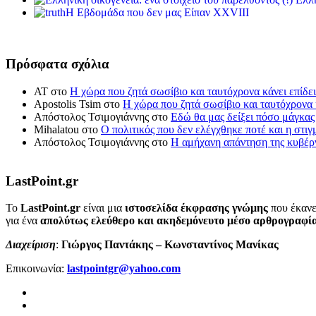
Η Εβδομάδα που δεν μας Είπαν XXVIII
Πρόσφατα σχόλια
ΑΤ
στο
Η χώρα που ζητά σωσίβιο και ταυτόχρονα κάνει επίδει
Apostolis Tsim
στο
Η χώρα που ζητά σωσίβιο και ταυτόχρονα κ
Απόστολος Τσιμογιάννης
στο
Εδώ θα μας δείξει πόσο μάγκας
Mihalatou
στο
Ο πολιτικός που δεν ελέγχθηκε ποτέ και η στιγ
Απόστολος Τσιμογιάννης
στο
Η αμήχανη απάντηση της κυβέρν
LastPoint.gr
To
LastPoint.gr
είναι μια
ιστοσελίδα έκφρασης γνώμης
που έκανε
για ένα
απολύτως ελεύθερο και ακηδεμόνευτο μέσο αρθρογραφί
Διαχείριση
:
Γιώργος Παντάκης – Κωνσταντίνος Μανίκας
Επικοινωνία:
lastpointgr@yahoo.com