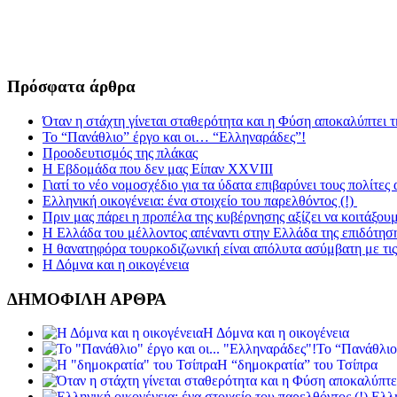
Πρόσφατα άρθρα
Όταν η στάχτη γίνεται σταθερότητα και η Φύση αποκαλύπτει 
Το “Πανάθλιο” έργο και οι… “Ελληναράδες”!
Προοδευτισμός της πλάκας
Η Εβδομάδα που δεν μας Είπαν XXVIII
Γιατί το νέο νομοσχέδιο για τα ύδατα επιβαρύνει τους πολίτες
Ελληνική οικογένεια: ένα στοιχείο του παρελθόντος (!)
Πριν μας πάρει η προπέλα της κυβέρνησης αξίζει να κοιτάξου
Η Ελλάδα του μέλλοντος απέναντι στην Ελλάδα της επιδότησ
Η θανατηφόρα τουρκοδιζωνική είναι απόλυτα ασύμβατη με τις 
Η Δόμνα και η οικογένεια
ΔΗΜΟΦΙΛΗ ΑΡΘΡΑ
Η Δόμνα και η οικογένεια
Το “Πανάθλιο
Η “δημοκρατία” του Τσίπρα
Ελλη