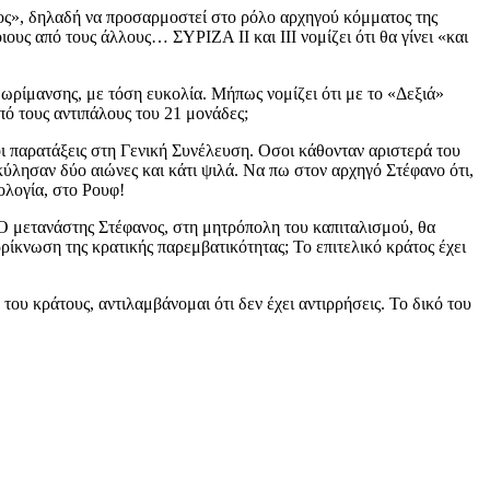
ερος», δηλαδή να προσαρμοστεί στο ρόλο αρχηγού κόμματος της
ιους από τους άλλους… ΣΥΡΙΖΑ ΙΙ και ΙΙΙ νομίζει ότι θα γίνει «και
 ωρίμανσης, με τόση ευκολία. Μήπως νομίζει ότι με το «Δεξιά»
πό τους αντιπάλους του 21 μονάδες;
ι παρατάξεις στη Γενική Συνέλευση. Οσοι κάθονταν αριστερά του
κύλησαν δύο αιώνες και κάτι ψιλά. Να πω στον αρχηγό Στέφανο ότι,
ολογία, στο Ρουφ!
. Ο μετανάστης Στέφανος, στη μητρόπολη του καπιταλισμού, θα
ρρίκνωση της κρατικής παρεμβατικότητας; Το επιτελικό κράτος έχει
ου κράτους, αντιλαμβάνομαι ότι δεν έχει αντιρρήσεις. Το δικό του