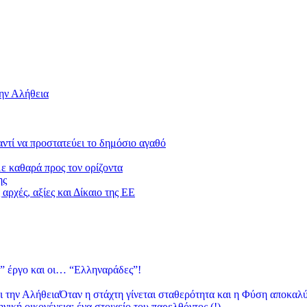
την Αλήθεια
 αντί να προστατεύει το δημόσιο αγαθό
με καθαρά προς τον ορίζοντα
ης
αρχές, αξίες και Δίκαιο της ΕΕ
” έργο και οι… “Ελληναράδες”!
Όταν η στάχτη γίνεται σταθερότητα και η Φύση αποκαλύ
νική οικογένεια: ένα στοιχείο του παρελθόντος (!)