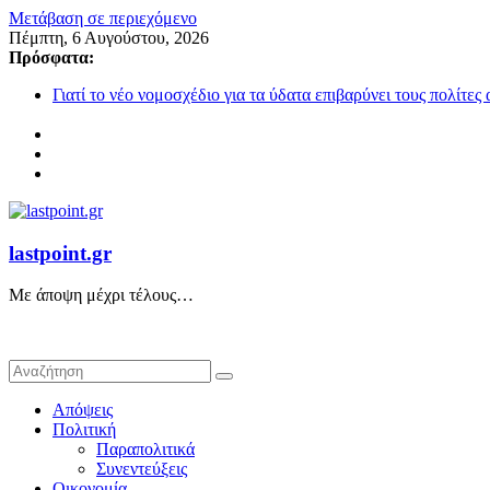
Μετάβαση σε περιεχόμενο
Πέμπτη, 6 Αυγούστου, 2026
Πρόσφατα:
Γιατί το νέο νομοσχέδιο για τα ύδατα επιβαρύνει τους πολίτες
Όταν η στάχτη γίνεται σταθερότητα και η Φύση αποκαλύπτει 
Το “Πανάθλιο” έργο και οι… “Ελληναράδες”!
Προοδευτισμός της πλάκας
Η Εβδομάδα που δεν μας Είπαν XXVIII
lastpoint.gr
Με άποψη μέχρι τέλους…
Απόψεις
Πολιτική
Παραπολιτικά
Συνεντεύξεις
Οικονομία