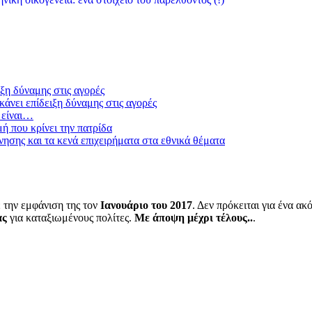
ξη δύναμης στις αγορές
άνει επίδειξη δύναμης στις αγορές
 είναι…
μή που κρίνει την πατρίδα
ησης και τα κενά επιχειρήματα στα εθνικά θέματα
 την εμφάνιση της τον
Ιανουάριο του 2017
. Δεν πρόκειται για ένα α
ας
για καταξιωμένους πολίτες.
Με άποψη μέχρι τέλους..
.