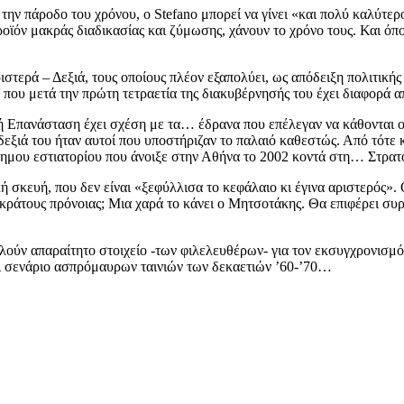
ε την πάροδο του χρόνου, ο Stefano μπορεί να γίνει «και πολύ καλύτ
ροϊόν μακράς διαδικασίας και ζύμωσης, χάνουν το χρόνο τους. Και όπο
ιστερά – Δεξιά, τους οποίους πλέον εξαπολύει, ως απόδειξη πολιτικής
 που μετά την πρώτη τετραετία της διακυβέρνησής του έχει διαφορά α
ή Επανάσταση έχει σχέση με τα… έδρανα που επέλεγαν να κάθονται ο
δεξιά του ήταν αυτοί που υποστήριζαν το παλαιό καθεστώς. Από τότε 
ρίφημου εστιατορίου που άνοιξε στην Αθήνα το 2002 κοντά στη… Στρατ
κή σκευή, που δεν είναι «ξεφύλλισα το κεφάλαιο κι έγινα αριστερός»
ου κράτους πρόνοιας; Μια χαρά το κάνει ο Μητσοτάκης. Θα επιφέρει συ
ύν απαραίτητο στοιχείο -των φιλελευθέρων- για τον εκσυγχρονισμό τ
αι σενάριο ασπρόμαυρων ταινιών των δεκαετιών ’60-’70…