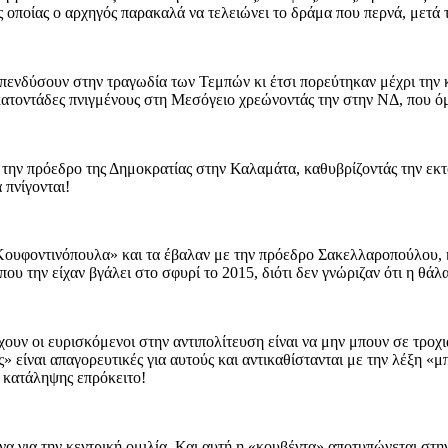
ης οποίας ο αρχηγός παρακαλά να τελειώνει το δράμα που περνά, μετ
επενδύσουν στην τραγωδία των Τεμπών κι έτσι πορεύτηκαν μέχρι την 
κατοντάδες πνιγμένους στη Μεσόγειο χρεώνοντάς την στην ΝΔ, που ό
την πρόεδρο της Δημοκρατίας στην Καλαμάτα, καθυβρίζοντάς την εκτό
 πνίγονται!
Κουφοντινόπουλα» και τα έβαλαν με την πρόεδρο Σακελλαροπούλου, η
που την είχαν βγάλει στο σφυρί το 2015, διότι δεν γνώριζαν ότι η θά
ουν οι ευρισκόμενοι στην αντιπολίτευση είναι να μην μπουν σε τροχι
ς» είναι απαγορευτικές για αυτούς και αντικαθίστανται με την λέξη «
ί κατάληψης επρόκειτο!
ινα για την κεντρική ομιλία. Και αυτή η «κουβέντα» αποτυπώνεται στ