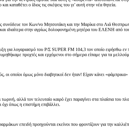
ι καταθέτει ο ίδιος τις σκέψεις του γι’ αυτή στην νέα θητεία.
ιος συνόδευε τον Κων/νο Μητσοτάκη και την Μαρίκα στο Λιά Θεσπρωτί
 και ιδιαίτερα στην αγρίως δολοφονημένη μητέρα του ΕΛΕΝΗ από του
ευξη για λογαριασμό του Ρ/Σ SUPER FM 104,3 τον οποίο ειρήσθω εν 
 θυμηθήκαμε προχτές και ερχόμενοι στο σήμερα είπαμε για τα μελλο
ς, οι οποίοι όμως μόνο διαβητικοί δεν ήταν! Είχαν κάνει «φάμπρικα
 τωρινή, αλλά τον τελευταίο καιρό έχει παραγίνει στα πλαίσια του πλο
ι όχι όπως η επιστήμη επιβάλλει.
φαρμάκων επειδή προηγούνται εκείνοι που φροντίζουν για την καλλιέπε