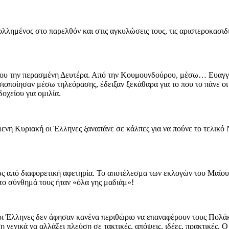
ολλημένος στο παρελθόν και στις αγκυλώσεις τους, τις αριστεροκασιδ
άκου την περασμένη Δευτέρα. Από την Κουμουνδούρου, μέσω… Ευαγγε
σιοποίησαν μέσω τηλεόρασης, έδειξαν ξεκάθαρα για το που το πάνε ο
οχείου για ομιλία.
όμενη Κυριακή οι Έλληνες ξαναπάνε σε κάλπες για να πούνε το τελικό
ως από διαφορετική αφετηρία. Το αποτέλεσμα των εκλογών του Μαΐου χ
το σύνθημά τους ήταν «όλα γης μαδιάμ»!
οι Έλληνες δεν άφησαν κανένα περιθώριο να επαναφέρουν τους Πολάκ
 γενικά να αλλάξει πλεύση σε τακτικές, απόψεις, ιδέες, πρακτικές. Ο