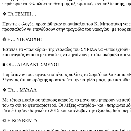
περιθώρια να βελτιώσει τη θέση της αξιωματικής αντιπολίτευσης, τ
❖ ΤΑ ΤΕΜΠΗ…
Πριν τις εκλογές, προσπάθησαν οι αντίπαλοι του Κ. Μητσοτάκη να 
προσπαθούν να επενδύσουν στην τραγωδία του ναυαγίου, με τους ε
❁ Η… ΥΠΟΔΟΧΗ!
Έστειλε τα «παλικάρια» της νεολαίας του ΣΥΡΙΖΑ να «υποδεχτούν» 
και αναγκάζονται οι μετανάστες να πηγαίνουν με σαπιοκάραβα και να
■ ΟΙ… ΑΓΑΝΑΚΤΙΣΜΕΝΟΙ
Παρίσταναν τους αγανακτισμένους πολίτες τα Συριζόπουλα και τα «
λέγοντας ότι «ο φράχτης προστατεύει την πατρίδα μας», μια πατρίδα 
❖ ΤΑ… ΜΥΑΛΑ
Με τέτοια μυαλά σε τέτοιους καιρούς, το μόνο που μπορούν να πετύχ
του το σόι το ψευτοαριστερό. Οι λέξεις «πατρίδα» και «πατριωτισμό
ιδέα έστησαν σκηνικό το 2015 και κατέλαβαν την εξουσία, διότι περ
❁ Η ΚΟΥΒΕΝΤΑ…
Είχα μια κουβέντα με τον Κυριάκο την ημέρα που έφτασε στα Γιάνν