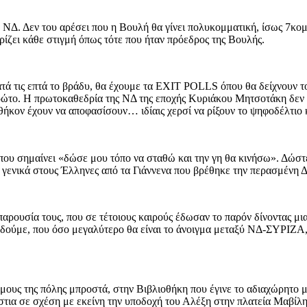
 ΝΔ. Δεν του αρέσει που η Βουλή θα γίνει πολυκομματική, ίσως 7κο
ρίζει κάθε στιγμή όπως τότε που ήταν πρόεδρος της Βουλής.
κατά τις επτά το βράδυ, θα έχουμε τα EXIT POLLS όπου θα δείχνουν 
ον πρώτο. Η πρωτοκαθεδρία της ΝΔ της εποχής Κυριάκου Μητσοτάκη δεν
ήκον έχουν να αποφασίσουν… ιδίαις χερσί να ρίξουν το ψηφοδέλτιο κ
, που σημαίνει «δώσε μου τόπο να σταθώ και την γη θα κινήσω». Δώσ
 γενικά στους Έλληνες από τα Γιάννενα που βρέθηκε την περασμένη 
αρουσία τους, που σε τέτοιους καιρούς έδωσαν το παρόν δίνοντας μια 
α δούμε, που όσο μεγαλύτερο θα είναι το άνοιγμα μεταξύ ΝΔ-ΣΥΡΙΖΑ
μους της πόλης μπροστά, στην Βιβλιοθήκη που έγινε το αδιαχώρητο με
τια σε σχέση με εκείνη την υποδοχή του Αλέξη στην πλατεία Μαβίλη,