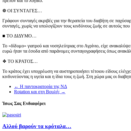
πρέπον και το λογικό.
❁ ΟΙ ΣΥΝΤΑΓΕΣ…
Γράφουν συνταγές ακριβές για την θεραπεία του διαβήτη σε παχύσαρκ
συνταγές, χωρίς να υπολογίζουν τους κινδύνους ζωής σε αυτούς που
■ ΤΟ ΔΙΔΥΜΟ…
Το «δίδυμο» γιατρού και νοσηλεύτριας στο Αγρίνιο, είχε ανακαλύψε
ευρώ ήταν τα έσοδα από παράνομες συνταγογραφήσεις όπως ανακάλυ
❖ ΤΟ ΚΡΑΤΟΣ…
Το κράτος έχει υποχρέωση να αυστηροποιήσει τέτοιου είδους ελέγχο
κινδυνεύοντας η υγεία και η ίδια τους η ζωή. Στη χώρα μας οι δια
←
Η παντοκρατορία της ΝΔ
Rotation και στη Βουλή;
→
Ίσως Σας Ενδιαφέρει
Αλλού βαρούν τα κρόταλα…