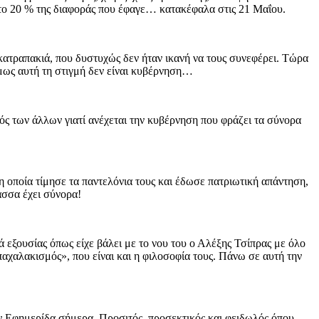
ά το 20 % της διαφοράς που έφαγε… κατακέφαλα στις 21 Μαΐου.
κατραπακιά, που δυστυχώς δεν ήταν ικανή να τους συνεφέρει. Τώρα
μως αυτή τη στιγμή δεν είναι κυβέρνηση…
ς των άλλων γιατί ανέχεται την κυβέρνηση που φράζει τα σύνορα
 οποία τίμησε τα παντελόνια τους και έδωσε πατριωτική απάντηση,
λασσα έχει σύνορα!
ά εξουσίας όπως είχε βάλει με το νου του ο Αλέξης Τσίπρας με όλο
μπαχαλακισμός», που είναι και η φιλοσοφία τους. Πάνω σε αυτή την
ην Εφημερίδα σήμερα. Προσιτός, προσεκτικός και φειδωλός όπου