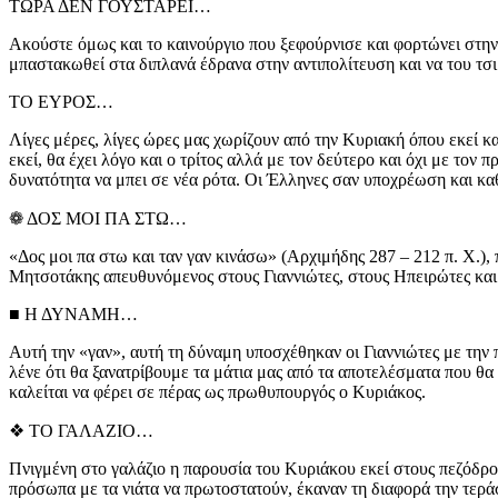
ΤΩΡΑ ΔΕΝ ΓΟΥΣΤΑΡΕΙ…
Ακούστε όμως και το καινούργιο που ξεφούρνισε και φορτώνει στην
μπαστακωθεί στα διπλανά έδρανα στην αντιπολίτευση και να του τσι
ΤΟ ΕΥΡΟΣ…
Λίγες μέρες, λίγες ώρες μας χωρίζουν από την Κυριακή όπου εκεί 
εκεί, θα έχει λόγο και ο τρίτος αλλά με τον δεύτερο και όχι με τ
δυνατότητα να μπει σε νέα ρότα. Οι Έλληνες σαν υποχρέωση και καθ
❁ ΔΟΣ ΜΟΙ ΠΑ ΣΤΩ…
«Δος μοι πα στω και ταν γαν κινάσω» (Αρχιμήδης 287 – 212 π. Χ.)
Μητσοτάκης απευθυνόμενος στους Γιαννιώτες, στους Ηπειρώτες και
■ Η ΔΥΝΑΜΗ…
Αυτή την «γαν», αυτή τη δύναμη υποσχέθηκαν οι Γιαννιώτες με την π
λένε ότι θα ξανατρίβουμε τα μάτια μας από τα αποτελέσματα που θ
καλείται να φέρει σε πέρας ως πρωθυπουργός ο Κυριάκος.
❖ ΤΟ ΓΑΛΑΖΙΟ…
Πνιγμένη στο γαλάζιο η παρουσία του Κυριάκου εκεί στους πεζόδρο
πρόσωπα με τα νιάτα να πρωτοστατούν, έκαναν τη διαφορά την τεράσ