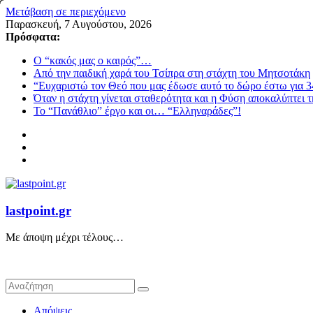
Μετάβαση σε περιεχόμενο
Παρασκευή, 7 Αυγούστου, 2026
Πρόσφατα:
Ο “κακός μας ο καιρός”…
Από την παιδική χαρά του Τσίπρα στη στάχτη του Μητσοτάκη
“Ευχαριστώ τον Θεό που μας έδωσε αυτό το δώρο έστω για 3
Όταν η στάχτη γίνεται σταθερότητα και η Φύση αποκαλύπτει 
Το “Πανάθλιο” έργο και οι… “Ελληναράδες”!
lastpoint.gr
Με άποψη μέχρι τέλους…
Απόψεις