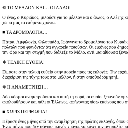
❁ ΤΟ ΜΕΛΛΟΝ ΚΑΙ… ΟΙ ΑΛΛΟΙ
Ο ένας, ο Κυριάκος, μιλούσε για το μέλλον και ο άλλος, ο Αλέξης κ
χώρα μας τα επόμενα χρόνια.
■ ΤΑ ΔΡΟΜΟΛΟΓΙΑ…
Πάτρα, Αμφιλοχία, Φιλιππιάδα, Ιωάννινα το δρομολόγιο του Κυρι
πολιτών που φαινόνταν ότι αγγαρεία ποιούσαν. Οι εικόνες που δημο
την ώρα και την στιγμή που διάλεξε το Μόλο, αντί μια αίθουσα ξενοδ
❖ ΤΕΛΙΚΗ ΕΥΘΕΙΑ!
Είμαστε στην τελική ευθεία στην πορεία προς τις εκλογές. Την ερχ
διαχείριση της τύχης τους στο μέλλον, ή στην οπισθοδρόμηση!..
❁ Η ΑΝΑΜΕΤΡΗΣΗ…
Δύο κόσμοι αναμετρούνται και αυτή τη φορά, οι οποίοι ξεκινούν όμ
ακολουθήσουν και πάλι οι Έλληνες, αφήνοντας πίσω εκείνους που σ
■ ΧΩΡΙΣ ΠΕΡΙΘΩΡΙΑ!
Πέρασε ένας μήνας από την αναμέτρηση της πρώτης εκλογής, όπου 
Ένας μήνας που δεν φάνηκε ικανός χρόνος να κάνει την αντιπολίτευση