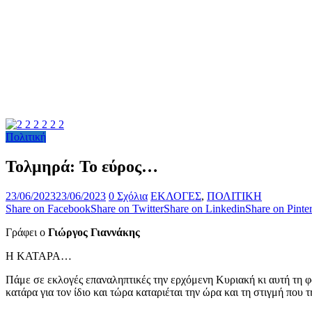
Πολιτική
Τολμηρά: Το εύρος…
23/06/2023
23/06/2023
0 Σχόλια
ΕΚΛΟΓΕΣ
,
ΠΟΛΙΤΙΚΗ
Share on Facebook
Share on Twitter
Share on Linkedin
Share on Pinter
Γράφει ο
Γιώργος Γιαννάκης
Η ΚΑΤΑΡΑ…
Πάμε σε εκλογές επαναληπτικές την ερχόμενη Κυριακή κι αυτή τη φο
κατάρα για τον ίδιο και τώρα καταριέται την ώρα και τη στιγμή που 