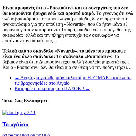
Είναι προφανές ότι ο «Ρασπούτιν» και οι συνεργάτες του δεν
θα κοιμούνται ήσυχοι εδώ και αρκετό καιρό.
Το γεγονός ότι ενώ
πλέον βρισκόμαστε σε προεκλογική περίοδο, δεν υπάρχει τίποτε
ανακοινώσιμο για την υπόθεση «Novartis», που θα ήταν μάνα εξ
ουρανού για τον καταρρέοντα Τσίπρα, αποδεικνύει το μέγεθος της
σκευωρίας, αλλά και την πλήρη αποτυχία των σκευωρών να
επιτύχουν τον σκοπό τους…
Τελικά από το σκάνδαλο «Novartis», το μόνο που προέκυψε
είναι ένα άλλο σκάνδαλο: Το σκάνδαλο «Ρασπούτιν»!
Το
βέβαιον είναι ότι η Δικαιοσύνη έχει πολλή δουλεία μπροστά της…
Και ο «Ρασπούτιν» δεν θα είναι πια σε θέση να την ποδηγετήσει…
←
Ανησυχία για «θερμό» καλοκαίρι: Η Ζ’ ΜΑΚ κατέκλυσε
τις βραχονησίδες στο Αιγαίο
Καταρρέει το κράτος του ΠΑΣΟΚ !
→
Ίσως Σας Ενδιαφέρει
Το «γάλα»
02/06/2018
02/06/2018
0