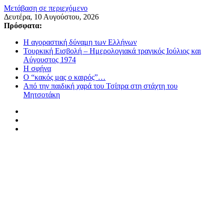
Μετάβαση σε περιεχόμενο
Δευτέρα, 10 Αυγούστου, 2026
Πρόσφατα:
Η αγοραστική δύναμη των Ελλήνων
Τουρκική Εισβολή – Ημερολογιακά τραγικός Ιούλιος και
Αύγουστος 1974
Η σφήνα
Ο “κακός μας ο καιρός”…
Από την παιδική χαρά του Τσίπρα στη στάχτη του
Μητσοτάκη