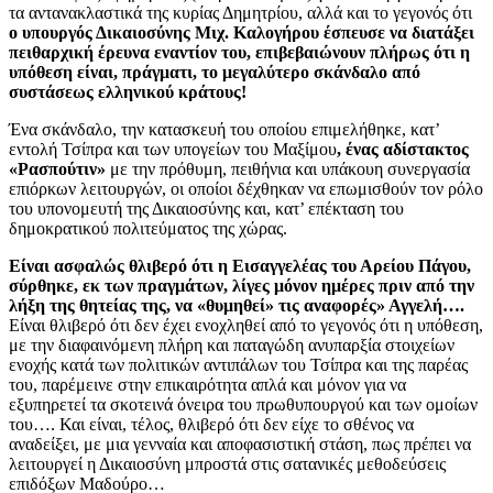
τα αντανακλαστικά της κυρίας Δημητρίου, αλλά και το γεγονός ότι
ο υπουργός Δικαιοσύνης Μιχ. Καλογήρου έσπευσε να διατάξει
πειθαρχική έρευνα εναντίον του, επιβεβαιώνουν πλήρως ότι η
υπόθεση είναι, πράγματι, το μεγαλύτερο σκάνδαλο από
συστάσεως ελληνικού κράτους!
Ένα σκάνδαλο, την κατασκευή του οποίου επιμελήθηκε, κατ’
εντολή Τσίπρα και των υπογείων του Μαξίμου
, ένας αδίστακτος
«Ρασπούτιν»
με την πρόθυμη, πειθήνια και υπάκουη συνεργασία
επιόρκων λειτουργών, οι οποίοι δέχθηκαν να επωμισθούν τον ρόλο
του υπονομευτή της Δικαιοσύνης και, κατ’ επέκταση του
δημοκρατικού πολιτεύματος της χώρας.
Είναι ασφαλώς θλιβερό ότι η Εισαγγελέας του Αρείου Πάγου,
σύρθηκε, εκ των πραγμάτων, λίγες μόνον ημέρες πριν από την
λήξη της θητείας της, να «θυμηθεί» τις αναφορές» Αγγελή….
Είναι θλιβερό ότι δεν έχει ενοχληθεί από το γεγονός ότι η υπόθεση,
με την διαφαινόμενη πλήρη και παταγώδη ανυπαρξία στοιχείων
ενοχής κατά των πολιτικών αντιπάλων του Τσίπρα και της παρέας
του, παρέμεινε στην επικαιρότητα απλά και μόνον για να
εξυπηρετεί τα σκοτεινά όνειρα του πρωθυπουργού και των ομοίων
του…. Και είναι, τέλος, θλιβερό ότι δεν είχε το σθένος να
αναδείξει, με μια γενναία και αποφασιστική στάση, πως πρέπει να
λειτουργεί η Δικαιοσύνη μπροστά στις σατανικές μεθοδεύσεις
επιδόξων Μαδούρο…