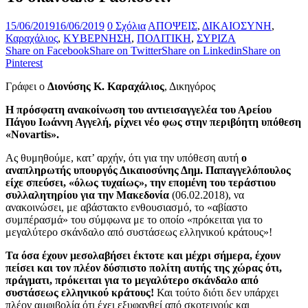
15/06/2019
16/06/2019
0 Σχόλια
ΑΠΟΨΕΙΣ
,
ΔΙΚΑΙΟΣΥΝΗ
,
Καραχάλιος
,
ΚΥΒΕΡΝΗΣΗ
,
ΠΟΛΙΤΙΚΗ
,
ΣΥΡΙΖΑ
Share on Facebook
Share on Twitter
Share on Linkedin
Share on
Pinterest
Γράφει ο
Διονύσης Κ. Καραχάλιος
, Δικηγόρος
Η πρόσφατη ανακοίνωση του αντιεισαγγελέα του Αρείου
Πάγου Ιωάννη Αγγελή, ρίχνει νέο φως στην περιβόητη υπόθεση
«Novartis».
Ας θυμηθούμε, κατ’ αρχήν, ότι για την υπόθεση αυτή
ο
αναπληρωτής υπουργός Δικαιοσύνης Δημ. Παπαγγελόπουλος
είχε σπεύσει, «όλως τυχαίως», την επομένη του τεράστιου
συλλαλητηρίου για την Μακεδονία
(06.02.2018), να
ανακοινώσει, με αβάστακτο ενθουσιασμό, το «αβίαστο
συμπέρασμά» του σύμφωνα με το οποίο «πρόκειται για το
μεγαλύτερο σκάνδαλο από συστάσεως ελληνικού κράτους»!
Τα όσα έχουν μεσολαβήσει έκτοτε και μέχρι σήμερα, έχουν
πείσει και τον πλέον δύσπιστο πολίτη αυτής της χώρας ότι,
πράγματι, πρόκειται για το μεγαλύτερο σκάνδαλο από
συστάσεως ελληνικού κράτους!
Και τούτο διότι δεν υπάρχει
πλέον αμφιβολία ότι έχει εξυφανθεί από σκοτεινούς και