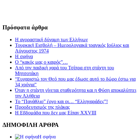
Πρόσφατα άρθρα
Η αγοραστική δύναμη των Ελλήνων
Τουρκική Εισβολή – Ημερολογιακά τραγικός Ιούλιος και
Αύγουστος 1974
Η σφήνα
Ο “κακός μας ο καιρός”…
Από την παιδική χαρά του Τσίπρα στη στάχτη του
Μητσοτάκη
“Ευχαριστώ τον Θεό που μας έδωσε αυτό το δώρο έστω για
34 χρόνια”
Όταν η στάχτη γίνεται σταθερότητα και η Φύση αποκαλύπτει
την Αλήθεια
Το “Πανάθλιο” έργο και οι… “Ελληναράδες”!
Προοδευτισμός της πλάκας
Η Εβδομάδα που δεν μας Είπαν XXVIII
ΔΗΜΟΦΙΛΗ ΑΡΘΡΑ
Η σφήνα