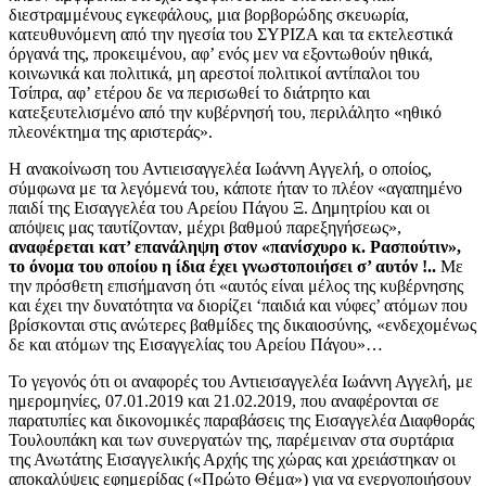
διεστραμμένους εγκεφάλους, μια βορβορώδης σκευωρία,
κατευθυνόμενη από την ηγεσία του ΣΥΡΙΖΑ και τα εκτελεστικά
όργανά της, προκειμένου, αφ’ ενός μεν να εξοντωθούν ηθικά,
κοινωνικά και πολιτικά, μη αρεστοί πολιτικοί αντίπαλοι του
Τσίπρα, αφ’ ετέρου δε να περισωθεί το διάτρητο και
κατεξευτελισμένο από την κυβέρνησή του, περιλάλητο «ηθικό
πλεονέκτημα της αριστεράς».
Η ανακοίνωση του Αντιεισαγγελέα Ιωάννη Αγγελή, ο οποίος,
σύμφωνα με τα λεγόμενά του, κάποτε ήταν το πλέον «αγαπημένο
παιδί της Εισαγγελέα του Αρείου Πάγου Ξ. Δημητρίου και οι
απόψεις μας ταυτίζονταν, μέχρι βαθμού παρεξηγήσεως»,
αναφέρεται κατ’ επανάληψη στον «πανίσχυρο κ. Ρασπούτιν»,
το όνομα του οποίου η ίδια έχει γνωστοποιήσει σ’ αυτόν !..
Με
την πρόσθετη επισήμανση ότι «αυτός είναι μέλος της κυβέρνησης
και έχει την δυνατότητα να διορίζει ‘παιδιά και νύφες’ ατόμων που
βρίσκονται στις ανώτερες βαθμίδες της δικαιοσύνης, «ενδεχομένως
δε και ατόμων της Εισαγγελίας του Αρείου Πάγου»…
Το γεγονός ότι οι αναφορές του Αντιεισαγγελέα Ιωάννη Αγγελή, με
ημερομηνίες, 07.01.2019 και 21.02.2019, που αναφέρονται σε
παρατυπίες και δικονομικές παραβάσεις της Εισαγγελέα Διαφθοράς
Τουλουπάκη και των συνεργατών της, παρέμειναν στα συρτάρια
της Ανωτάτης Εισαγγελικής Αρχής της χώρας και χρειάστηκαν οι
αποκαλύψεις εφημερίδας («Πρώτο Θέμα») για να ενεργοποιήσουν