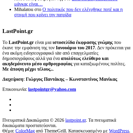
μάγκας είναι…
Mihalatou
στο
Ο πολιτικός που δεν ελέγχθηκε ποτέ και η
στιγμή που κρίνει την πατρίδα
LastPoint.gr
To
LastPoint.gr
είναι μια
ιστοσελίδα έκφρασης γνώμης
που
έκανε την εμφάνιση της τον
Ιανουάριο του 2017
. Δεν πρόκειται για
ένα ακόμη ειδησεογραφικό site από επαγγελματίες
δημοσιογράφους αλλά για ένα
απολύτως ελεύθερο και
ακηδεμόνευτο μέσο αρθρογραφίας
για καταξιωμένους πολίτες.
Με άποψη μέχρι τέλους..
.
Διαχείριση
:
Γιώργος Παντάκης – Κωνσταντίνος Μανίκας
Επικοινωνία:
lastpointgr@yahoo.com
Πνευματικά Δικαιώματα © 2026
lastpoint.gr
. Τα πνευματικά
δικαιώματα προστατεύονται.
Θέμα:
ColorMag
από ThemeGrill. Κατασκευασμένο με
WordPress
.