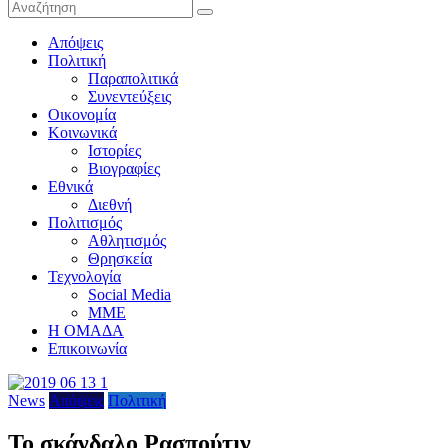
Απόψεις
Πολιτική
Παραπολιτικά
Συνεντεύξεις
Οικονομία
Κοινωνικά
Ιστορίες
Βιογραφίες
Εθνικά
Διεθνή
Πολιτισμός
Αθλητισμός
Θρησκεία
Τεχνολογία
Social Media
ΜΜΕ
Η ΟΜΑΔΑ
Επικοινωνία
News
Απόψεις
Πολιτική
Το σκάνδαλο Ρασπούτιν