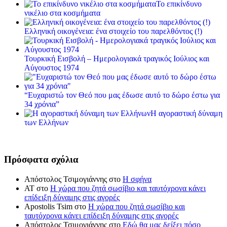
Το επικίνδυνο
νικέλιο στα κοσμήματα
Ελληνική οικογένεια: ένα στοιχείο του παρελθόντος (!)
Τουρκική Εισβολή – Ημερολογιακά τραγικός Ιούλιος και
Αύγουστος 1974
“Ευχαριστώ τον Θεό που μας έδωσε αυτό το δώρο έστω για
34 χρόνια”
Η αγοραστική δύναμη
των Ελλήνων
Πρόσφατα σχόλια
Απόστολος Τσιμογιάννης
στο
Η σφήνα
ΑΤ
στο
Η χώρα που ζητά σωσίβιο και ταυτόχρονα κάνει
επίδειξη δύναμης στις αγορές
Apostolis Tsim
στο
Η χώρα που ζητά σωσίβιο και
ταυτόχρονα κάνει επίδειξη δύναμης στις αγορές
Απόστολος Τσιμογιάννης
στο
Εδώ θα μας δείξει πόσο