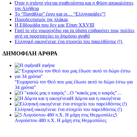
Όταν η στάχτη γίνεται σταθερότητα και η Φύση αποκαλύπτει
την Αλήθεια
Το “Πανάθλιο” έργο και οι… “Ελληναράδες”!
Προοδευτισμός της πλάκας
Η Εβδομάδα που δεν μας Είπαν XXVIII
Γιατί το νέο νομοσχέδιο για τα ύδατα επιβαρύνει τους πολίτες
αντί να προστατεύει το δημόσιο αγαθό
Ελληνική οικογένεια: ένα στοιχείο του παρελθόντος (!)
ΔΗΜΟΦΙΛΗ ΑΡΘΡΑ
Η σφήνα
“Ευχαριστώ τον Θεό που μας έδωσε αυτό το δώρο έστω για
34 χρόνια”
Ο “κακός μας ο καιρός”…
Η Δόμνα και η οικογένεια
Ελληνική οικογένεια: ένα στοιχείο του παρελθόντος (!)
5
Αυγούστου 480 π.Χ. Η μάχη στις Θερμοπύλες