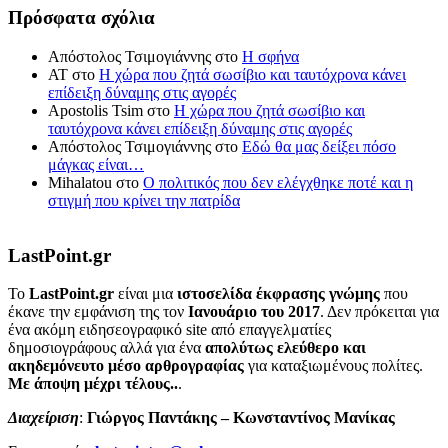
Πρόσφατα σχόλια
Απόστολος Τσιμογιάννης
στο
Η σφήνα
ΑΤ
στο
Η χώρα που ζητά σωσίβιο και ταυτόχρονα κάνει
επίδειξη δύναμης στις αγορές
Apostolis Tsim
στο
Η χώρα που ζητά σωσίβιο και
ταυτόχρονα κάνει επίδειξη δύναμης στις αγορές
Απόστολος Τσιμογιάννης
στο
Εδώ θα μας δείξει πόσο
μάγκας είναι…
Mihalatou
στο
Ο πολιτικός που δεν ελέγχθηκε ποτέ και η
στιγμή που κρίνει την πατρίδα
LastPoint.gr
To
LastPoint.gr
είναι μια
ιστοσελίδα έκφρασης γνώμης
που
έκανε την εμφάνιση της τον
Ιανουάριο του 2017
. Δεν πρόκειται για
ένα ακόμη ειδησεογραφικό site από επαγγελματίες
δημοσιογράφους αλλά για ένα
απολύτως ελεύθερο και
ακηδεμόνευτο μέσο αρθρογραφίας
για καταξιωμένους πολίτες.
Με άποψη μέχρι τέλους..
.
Διαχείριση
:
Γιώργος Παντάκης – Κωνσταντίνος Μανίκας