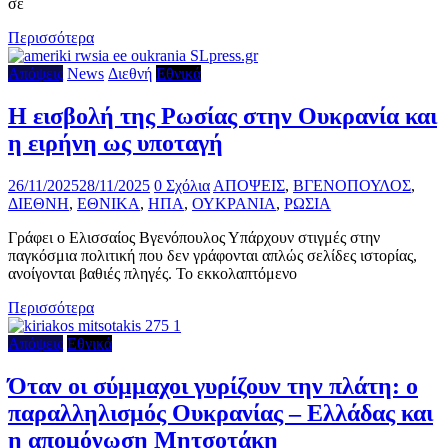
σε
Περισσότερα
Απόψεις
News
Διεθνή
Εθνικά
Η εισβολή της Ρωσίας στην Ουκρανία και
η ειρήνη ως υποταγή
26/11/2025
28/11/2025
0 Σχόλια
ΑΠΟΨΕΙΣ
,
ΒΓΕΝΟΠΟΥΛΟΣ
,
ΔΙΕΘΝΗ
,
ΕΘΝΙΚΑ
,
ΗΠΑ
,
ΟΥΚΡΑΝΙΑ
,
ΡΩΣΙΑ
Γράφει ο Ελισσαίος Βγενόπουλος Υπάρχουν στιγμές στην
παγκόσμια πολιτική που δεν γράφονται απλώς σελίδες ιστορίας,
ανοίγονται βαθιές πληγές. Το εκκολαπτόμενο
Περισσότερα
Απόψεις
Εθνικά
Όταν οι σύμμαχοι γυρίζουν την πλάτη: ο
παραλληλισμός Ουκρανίας – Ελλάδας και
η απομόνωση Μητσοτάκη