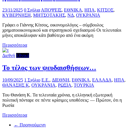
23/11/2025
0 Σχόλια
ΑΠΟΨΕΙΣ
,
ΕΘΝΙΚΑ
,
ΗΠΑ
,
ΚΙΤΣΟΣ
,
ΚΥΒΕΡΝΗΣΗ
,
ΜΗΤΣΟΤΑΚΗΣ
,
ΝΔ
,
ΟΥΚΡΑΝΙΑ
Γράφει ο Γιάννης Κίτσος, οικονομολόγος – σύμβουλος
χρηματοοικονομικού και στρατηγικού σχεδιασμού Οι τελευταίοι
μήνες αποκάλυψαν κάτι βαθύτερο από ένα ακόμη
Περισσότερα
Διεθνή
Εθνικά
Το τέλος των ψευδαισθήσεων…
10/09/2025
1 Σχόλιο
E.E.
,
ΔΙΕΘΝΗ
,
ΕΘΝΙΚΑ
,
ΕΛΛΑΔΑ
,
ΗΠΑ
,
ΘΑΝΑΣΗΣ Κ
,
ΟΥΚΡΑΝΙΑ
,
ΡΩΣΙΑ
,
ΤΟΥΡΚΙΑ
Του Θανάση Κ. Τα τελευταία χρόνια, η ελληνική εξωτερική
πολιτική πόνταρε σε πέντε κρίσιμες υποθέσεις: — Πρώτον, ότι η
Ρωσία
Περισσότερα
← Προηγούμενη