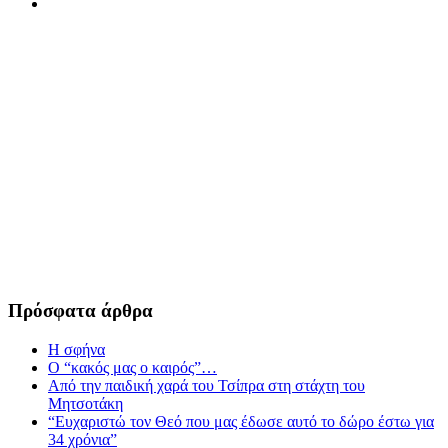
Πρόσφατα άρθρα
Η σφήνα
Ο “κακός μας ο καιρός”…
Από την παιδική χαρά του Τσίπρα στη στάχτη του
Μητσοτάκη
“Ευχαριστώ τον Θεό που μας έδωσε αυτό το δώρο έστω για
34 χρόνια”