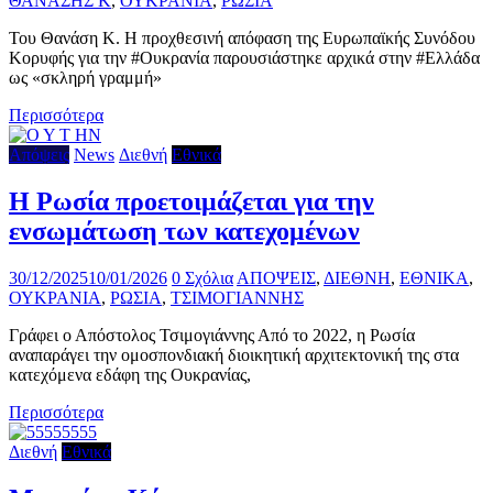
ΘΑΝΑΣΗΣ Κ
,
ΟΥΚΡΑΝΙΑ
,
ΡΩΣΙΑ
Του Θανάση Κ. Η προχθεσινή απόφαση της Ευρωπαϊκής Συνόδου
Κορυφής για την #Ουκρανία παρουσιάστηκε αρχικά στην #Ελλάδα
ως «σκληρή γραμμή»
Περισσότερα
Απόψεις
News
Διεθνή
Εθνικά
Η Ρωσία προετοιμάζεται για την
ενσωμάτωση των κατεχομένων
30/12/2025
10/01/2026
0 Σχόλια
ΑΠΟΨΕΙΣ
,
ΔΙΕΘΝΗ
,
ΕΘΝΙΚΑ
,
ΟΥΚΡΑΝΙΑ
,
ΡΩΣΙΑ
,
ΤΣΙΜΟΓΙΑΝΝΗΣ
Γράφει ο Απόστολος Τσιμογιάννης Από το 2022, η Ρωσία
αναπαράγει την ομοσπονδιακή διοικητική αρχιτεκτονική της στα
κατεχόμενα εδάφη της Ουκρανίας,
Περισσότερα
Διεθνή
Εθνικά