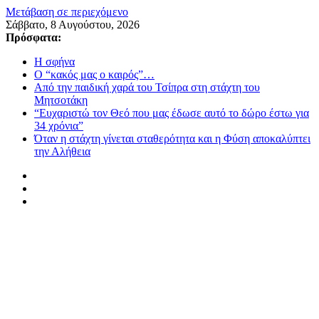
Μετάβαση σε περιεχόμενο
Σάββατο, 8 Αυγούστου, 2026
Πρόσφατα:
Η σφήνα
Ο “κακός μας ο καιρός”…
Από την παιδική χαρά του Τσίπρα στη στάχτη του
Μητσοτάκη
“Ευχαριστώ τον Θεό που μας έδωσε αυτό το δώρο έστω για
34 χρόνια”
Όταν η στάχτη γίνεται σταθερότητα και η Φύση αποκαλύπτει
την Αλήθεια