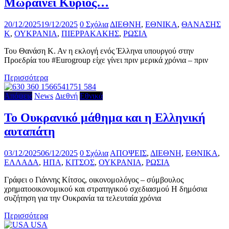
Μωραίνει Κύριος…
20/12/2025
19/12/2025
0 Σχόλια
ΔΙΕΘΝΗ
,
ΕΘΝΙΚΑ
,
ΘΑΝΑΣΗΣ
Κ
,
ΟΥΚΡΑΝΙΑ
,
ΠΙΕΡΡΑΚΑΚΗΣ
,
ΡΩΣΙΑ
Του Θανάση Κ. Αν η εκλογή ενός Έλληνα υπουργού στην
Προεδρία του #Eurogroup είχε γίνει πριν μερικά χρόνια – πριν
Περισσότερα
Απόψεις
News
Διεθνή
Εθνικά
Το Ουκρανικό μάθημα και η Ελληνική
αυταπάτη
03/12/2025
06/12/2025
0 Σχόλια
ΑΠΟΨΕΙΣ
,
ΔΙΕΘΝΗ
,
ΕΘΝΙΚΑ
,
ΕΛΛΑΔΑ
,
ΗΠΑ
,
ΚΙΤΣΟΣ
,
ΟΥΚΡΑΝΙΑ
,
ΡΩΣΙΑ
Γράφει ο Γιάννης Κίτσος, οικονομολόγος – σύμβουλος
χρηματοοικονομικού και στρατηγικού σχεδιασμού Η δημόσια
συζήτηση για την Ουκρανία τα τελευταία χρόνια
Περισσότερα