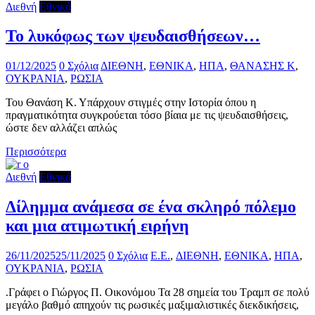
Διεθνή
Εθνικά
Το λυκόφως των ψευδαισθήσεων…
01/12/2025
0 Σχόλια
ΔΙΕΘΝΗ
,
ΕΘΝΙΚΑ
,
ΗΠΑ
,
ΘΑΝΑΣΗΣ Κ
,
ΟΥΚΡΑΝΙΑ
,
ΡΩΣΙΑ
Του Θανάση Κ. Υπάρχουν στιγμές στην Ιστορία όπου η
πραγματικότητα συγκρούεται τόσο βίαια με τις ψευδαισθήσεις,
ώστε δεν αλλάζει απλώς
Περισσότερα
Διεθνή
Εθνικά
Δίλημμα ανάμεσα σε ένα σκληρό πόλεμο
και μια ατιμωτική ειρήνη
26/11/2025
25/11/2025
0 Σχόλια
E.E.
,
ΔΙΕΘΝΗ
,
ΕΘΝΙΚΑ
,
ΗΠΑ
,
ΟΥΚΡΑΝΙΑ
,
ΡΩΣΙΑ
.Γράφει ο Γιώργος Π. Οικονόμου Τα 28 σημεία του Τραμπ σε πολύ
μεγάλο βαθμό απηχούν τις ρωσικές μαξιμαλιστικές διεκδικήσεις,